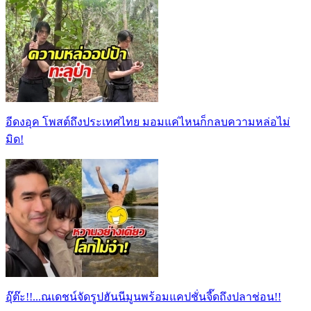
อีดงอุค โพสต์ถึงประเทศไทย มอมแค่ไหนก็กลบความหล่อไม่
มิด!
อุ๊ต๊ะ!!...ณเดชน์จัดรูปฮันนีมูนพร้อมแคปชั่นจี๊ดถึงปลาช่อน!!