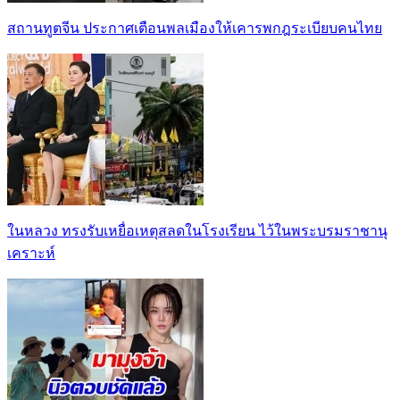
สถานทูตจีน ประกาศเตือนพลเมืองให้เคารพกฎระเบียบคนไทย
ในหลวง ทรงรับเหยื่อเหตุสลดในโรงเรียน ไว้ในพระบรมราชานุ
เคราะห์