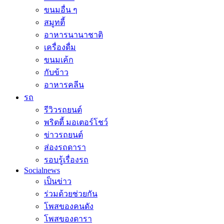
ขนมอื่น ๆ
สมูทตี้
อาหารนานาชาติ
เครื่องดื่ม
ขนมเค้ก
กับข้าว
อาหารคลีน
รถ
รีวิวรถยนต์
พริตตี้ มอเตอร์โชว์
ข่าวรถยนต์
ส่องรถดารา
รอบรู้เรื่องรถ
Socialnews
เป็นข่าว
ร่วมด้วยช่วยกัน
โพสของคนดัง
โพสของดารา