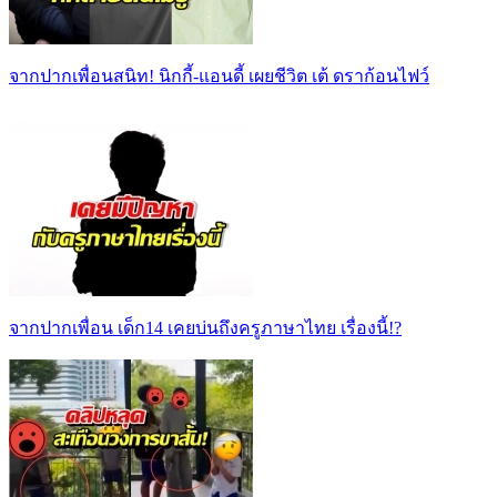
จากปากเพื่อนสนิท! นิกกี้-แอนดี้ เผยชีวิต เต้ ดราก้อนไฟว์
จากปากเพื่อน เด็ก14 เคยบ่นถึงครูภาษาไทย เรื่องนี้!?