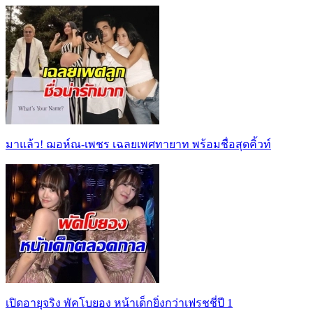
มาแล้ว! ฌอห์ณ-เพชร เฉลยเพศทายาท พร้อมชื่อสุดคิ้วท์
เปิดอายุจริง พัคโบยอง หน้าเด็กยิ่งกว่าเฟรชชี่ปี 1