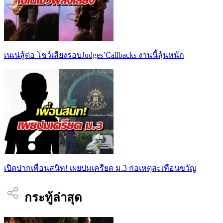
เนเน่สู้ต่อ โชว์เสียงรอบJudges’Callbacks งานนี้ลุ้นหนัก
เปิดปากเพื่อนสนิท! เผยปมเครียด ม.3 ก่อเหตุสะเทือนขวัญ
กระทู้ล่าสุด