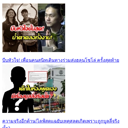
บีบหัวใจ! เพื่อนคนสนิทเดินทางร่วมส่งฮลุนโซโล่ ครั้งสุดท้าย
ความจริงอีกด้าน!ไลฟ์สดแฉยับเหตุสลดเกิดเพราะถูกบูลลี่จริง