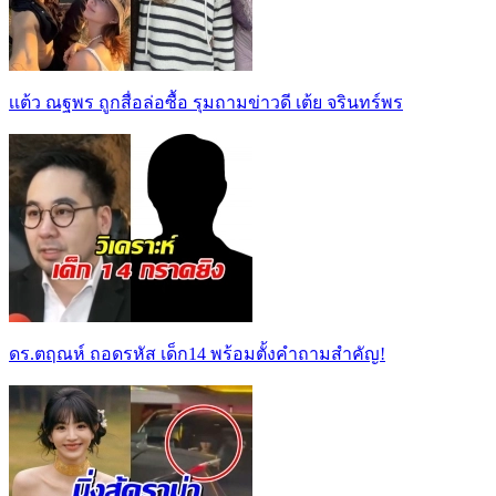
เเต้ว ณฐพร ถูกสื่อล่อซื้อ รุมถามข่าวดี เต้ย จรินทร์พร
ดร.ตฤณห์ ถอดรหัส เด็ก14 พร้อมตั้งคำถามสำคัญ!