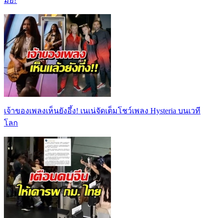
มั้ย?
เจ้าของเพลงเห็นยังอึ้ง! เนเน่จัดเต็มโชว์เพลง Hysteria บนเวที
โลก