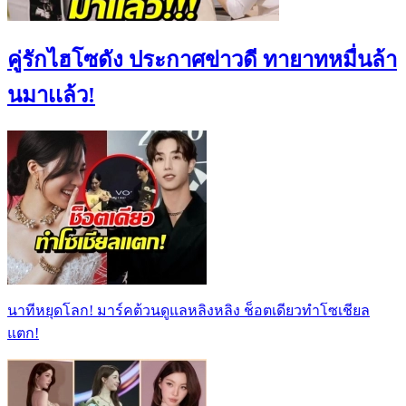
คู่รักไฮโซดัง ประกาศข่าวดี ทายาทหมื่นล้า
นมาเเล้ว!
นาทีหยุดโลก! มาร์คต้วนดูแลหลิงหลิง ช็อตเดียวทำโซเชียล
แตก!