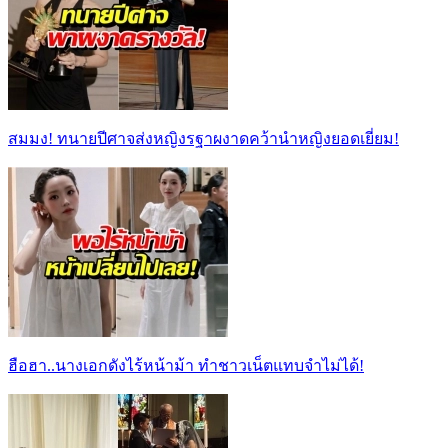
สมมง! ทนายปีศาจส่งหญิงรฐาผงาดคว้านำหญิงยอดเยี่ยม!
ฮือฮา..นางเอกดังไร้หน้าม้า ทำชาวเน็ตแทบจำไม่ได้!