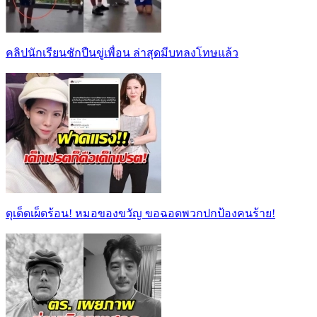
คลิปนักเรียนชักปืนขู่เพื่อน ล่าสุดมีบทลงโทษแล้ว
ดุเด็ดเผ็ดร้อน! หมอของขวัญ ขอฉอดพวกปกป้องคนร้าย!