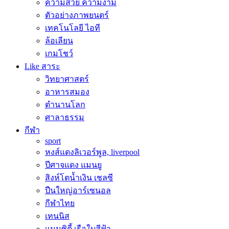
ความสวย ความงาม
ตัวอย่างภาพยนตร์
เทคโนโลยี ไอที
ล้อเลียน
เกมโชว์
Like สาระ
วิทยาศาสตร์
อาหารสมอง
ตำนานโลก
ศาลาธรรม
กีฬา
sport
หงส์แดงลิเวอร์พูล, liverpool
ปีศาจแดง แมนยู
สิงห์โตน้ำเงิน เชลซี
ปืนใหญ่อาร์เซนอล
กีฬาไทย
เทนนิส
แมนซิตี้ เรือใบสีฟ้า