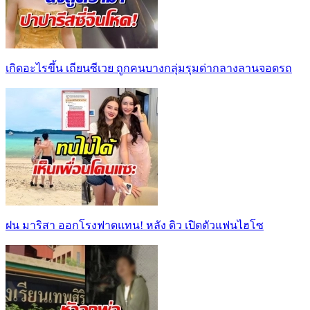
เกิดอะไรขึ้น เถียนซีเวย ถูกคนบางกลุ่มรุมด่ากลางลานจอดรถ
ฝน มาริสา ออกโรงฟาดแทน! หลัง ดิว เปิดตัวแฟนไฮโซ