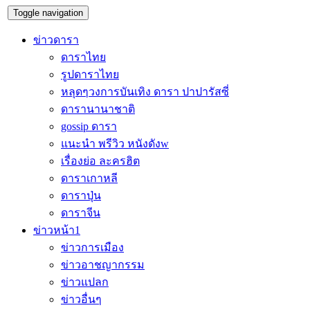
Toggle navigation
ข่าวดารา
ดาราไทย
รูปดาราไทย
หลุดๆวงการบันเทิง ดารา ปาปารัสซี่
ดารานานาชาติ
gossip ดารา
แนะนำ พรีวิว หนังดังw
เรื่องย่อ ละครฮิต
ดาราเกาหลี
ดาราปุ่น
ดาราจีน
ข่าวหน้า1
ข่าวการเมือง
ข่าวอาชญากรรม
ข่าวแปลก
ข่าวอื่นๆ