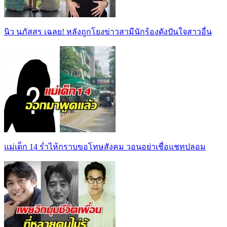
นิว นภัสสร เฉลย! หลังถูกโยงข่าวสามีนักร้องดังปันใจสาวอื่น
แม่เด็ก 14 ร่ำไห้กราบขอโทษสังคม วอนอย่าเชื่อแชทปลอม