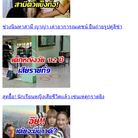
ช่วงนินทาสามี ญาญ่า เล่าอาการณเดชน์ ยืนถ่ายรูปคู่ลิซ่า
สุดยื้อ! นักเรียนหญิงเสียชีวิตแล้ว เซ่นเหตุกราดยิง