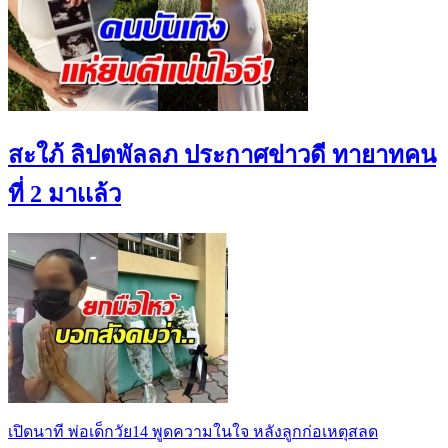
สะใภ้ ลิปตพัลลภ ประกาศข่าวดี ทายาทคน
ที่ 2 มาเเล้ว
เปิดนาที พ่อเด็กวัย14 พูดความในใจ หลังลูกก่อเหตุสลด