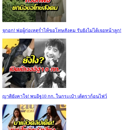
จุกอก! พ่อผู้ก่อเหตุร่ำไห้ขอโทษสังคม รับยังไม่ได้เจอหน้าลูก!
ญาติยังคาใจ! พบอิฐ10 กก. ในกระเป๋า เต้ดราก้อนไฟว์