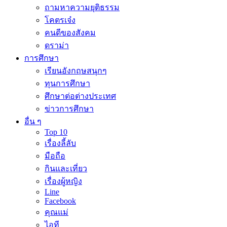
ถามหาความยุติธรรม
โคตรเจ๋ง
คนดีของสังคม
ดราม่า
การศึกษา
เรียนอังกฤษสนุกๆ
ทุนการศึกษา
ศึกษาต่อต่างประเทศ
ข่าวการศึกษา
อื่น ๆ
Top 10
เรื่องลี้ลับ
มือถือ
กินและเที่ยว
เรื่องผู้หญิง
Line
Facebook
คุณแม่
ไอที