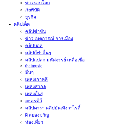
ข่าวรอบโลก
ภัยพิบัติ
ธุรกิจ
คลิปเด็ด
คลิปขำขัน
ข่าว เหตุการณ์ การเมือง
คลิปบอล
คลิปกีฬาอื่นๆ
คลิปแปลก มหัศจรรย์ เหลือเชื่อ
thaimusic
อื่นๆ
เพลงเกาหลี
เพลงสากล
เพลงอื่นๆ
ละครทีวี
คลิปดารา คลิปบันเทิงวาไรตี้
ผี สยองขวัญ
ท่องเที่ยว