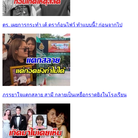
ตร. เผยการกระทำ เต้ ดราก้อนไฟว์ ทำแบบนี้? ก่อนจากไป
ภรรยาใจแตกสลาย สามี กลายเป็นเหยื่อกราดยิงในโรงเรียน