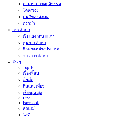
ถามหาความยุติธรรม
โคตรเจ๋ง
คนดีของสังคม
ดราม่า
การศึกษา
เรียนอังกฤษสนุกๆ
ทุนการศึกษา
ศึกษาต่อต่างประเทศ
ข่าวการศึกษา
อื่น ๆ
Top 10
เรื่องลี้ลับ
มือถือ
กินและเที่ยว
เรื่องผู้หญิง
Line
Facebook
คุณแม่
ไอที