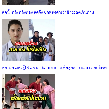
ลุคนี้..หลิงหลิงคอง สุดจึ้ง ชุดหนังดำเว้าข้างฮอตเกินต้าน
หลายคนเพิ่งรู้! จิน จาก วิมานอากาศ คือลูกสาว บอย ถกลเกียรติ