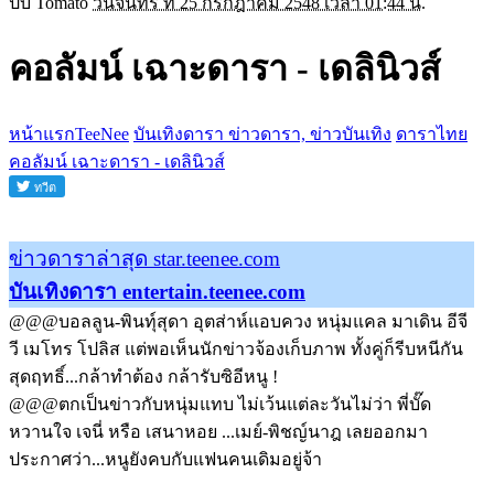
ปั๊บ Tomato
วันจันทร์ ที่ 25 กรกฎาคม 2548 เวลา 01:44 น.
คอลัมน์ เฉาะดารา - เดลินิวส์
หน้าแรกTeeNee
บันเทิงดารา ข่าวดารา, ข่าวบันเทิง
ดาราไทย
คอลัมน์ เฉาะดารา - เดลินิวส์
ข่าวดาราล่าสุด star.teenee.com
บันเทิงดารา entertain.teenee.com
@@@บอลลูน-พินทุ์สุดา อุตส่าห์แอบควง หนุ่มแคล มาเดิน อีจี
วี เมโทร โปลิส แต่พอเห็นนักข่าวจ้องเก็บภาพ ทั้งคู่ก็รีบหนีกัน
สุดฤทธิ์...กล้าทำต้อง กล้ารับซิอีหนู !
@@@ตกเป็นข่าวกับหนุ่มแทบ ไม่เว้นแต่ละวันไม่ว่า พี่บั๊ด
หวานใจ เจนี่ หรือ เสนาหอย ...เมย์-พิชญ์นาฎ เลยออกมา
ประกาศว่า...หนูยังคบกับแฟนคนเดิมอยู่จ้า