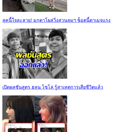
ลุคนี้ใจละลาย! มุกดาโผล่วิ่งสวนลุมฯ ช็อตนี้ดาเมจแรง
เปิดผลชันสูตร ฮลุน โซโล่ รู้สาเหตุการเสียชีวิตเเล้ว