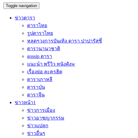
Toggle navigation
ข่าวดารา
ดาราไทย
รูปดาราไทย
หลุดๆวงการบันเทิง ดารา ปาปารัสซี่
ดารานานาชาติ
gossip ดารา
แนะนำ พรีวิว หนังดังw
เรื่องย่อ ละครฮิต
ดาราเกาหลี
ดาราปุ่น
ดาราจีน
ข่าวหน้า1
ข่าวการเมือง
ข่าวอาชญากรรม
ข่าวแปลก
ข่าวอื่นๆ