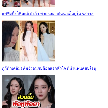
แค่ฟิตติ้งก็ฟินแล้ว! เก้า-พาย หยอกกันน่าเอ็นดูใน รสกาล
ดูกี่ทีก็เคลิ้ม! คิมจีวอนกับช็อตแจกหัวใจ ที่ทำแฟนคลับใจฟู