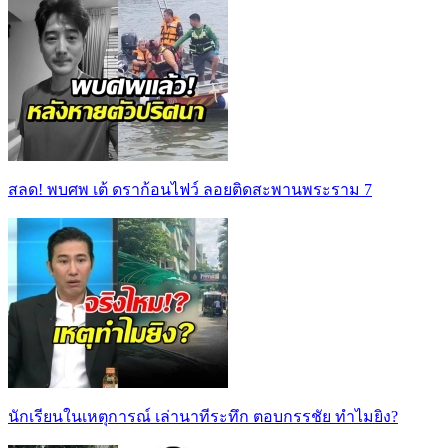
สลด! พบศพ เต้ ดราก้อนไฟว์ ลอยติดสะพานพระราม 7
นักเรียนในเหตุการณ์ เล่านาทีระทึก ตอบกรรชัย ทำไมยิง?