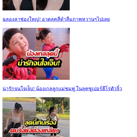
ฉลองลาช่องใหญ่! อวดลุคสีดำลืมภาพหวานๆไปเลย
น่ารักจนใจเจ็บ! น้องเกลลูกแม่ชมพู่ ในลุคซูเปอร์ฮีโร่ตัวจิ๋ว