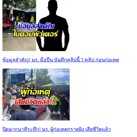
ข้อมูลสำคัญ! นร. มือปืน บันทึกคลิปนี้ 5 คลิป ก่อนก่อเหตุ
ปิดฉากนาทีระทึก! นร. ผู้ก่อเหตุกราดยิง เสียชีวิตแล้ว