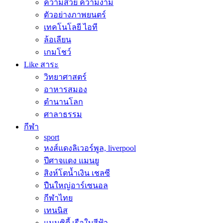
ความสวย ความงาม
ตัวอย่างภาพยนตร์
เทคโนโลยี ไอที
ล้อเลียน
เกมโชว์
Like สาระ
วิทยาศาสตร์
อาหารสมอง
ตำนานโลก
ศาลาธรรม
กีฬา
sport
หงส์แดงลิเวอร์พูล, liverpool
ปีศาจแดง แมนยู
สิงห์โตน้ำเงิน เชลซี
ปืนใหญ่อาร์เซนอล
กีฬาไทย
เทนนิส
แมนซิตี้ เรือใบสีฟ้า