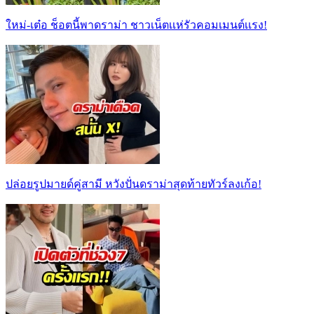
ใหม่-เต๋อ ช็อตนี้พาดราม่า ชาวเน็ตเเห่รัวคอมเมนต์เเรง!
ปล่อยรูปมายด์คู่สามี หวังปั่นดราม่าสุดท้ายทัวร์ลงเก้อ!