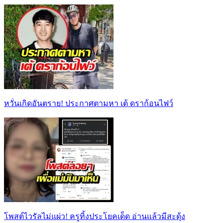
หวั่นเกิดอันตราย! ประกาศตามหา เต้ ดราก้อนไฟว์
โพสต์ไวรัลไม่แผ่ว! ครูทิ้งประโยคเด็ด อ่านแล้วมีสะดุ้ง