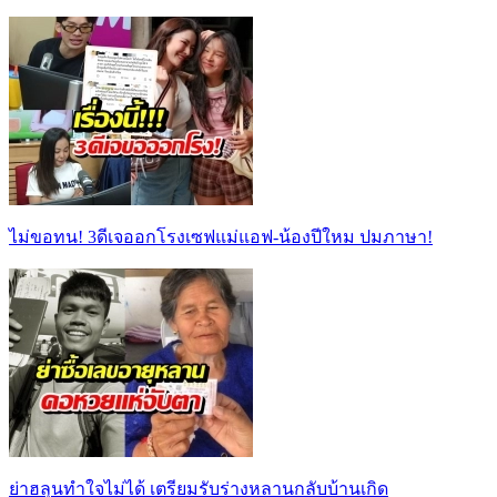
ไม่ขอทน! 3ดีเจออกโรงเซฟแม่แอฟ-น้องปีใหม ปมภาษา!
ย่าฮลุนทำใจไม่ได้ เตรียมรับร่างหลานกลับบ้านเกิด