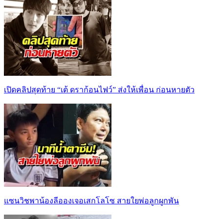
เปิดคลิปสุดท้าย “เต้ ดราก้อนไฟว์” ส่งให้เพื่อน ก่อนหายตัว
แซนวิชพาน้องลีอองเจอเสกโลโซ สายใยพ่อลูกผูกพัน