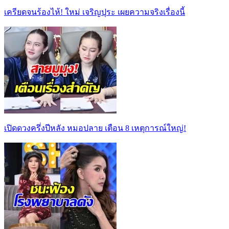
เครียดจนร้องไห้! ใหม่ เจริญปุระ เผยความจริงเรื่องนี้
เปิดดวงครึ่งปีหลัง หมอปลาย เตือน 8 เหตุการณ์ใหญ่!