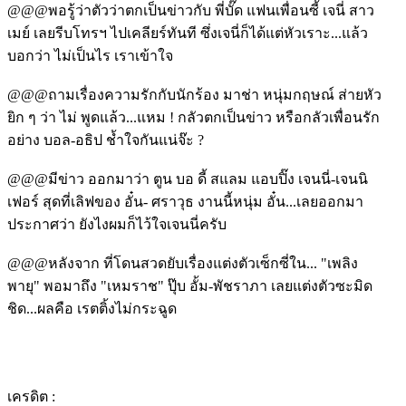
@@@พอรู้ว่าตัวว่าตกเป็นข่าวกับ พี่บั๊ด แฟนเพื่อนซี้ เจนี่ สาว
เมย์ เลยรีบโทรฯ ไปเคลียร์ทันที ซึ่งเจนี่ก็ได้แต่หัวเราะ...แล้ว
บอกว่า ไม่เป็นไร เราเข้าใจ
@@@ถามเรื่องความรักกับนักร้อง มาช่า หนุ่มกฤษณ์ ส่ายหัว
ยิก ๆ ว่า ไม่ พูดแล้ว...แหม ! กลัวตกเป็นข่าว หรือกลัวเพื่อนรัก
อย่าง บอล-อธิป ช้ำใจกันแน่จ๊ะ ?
@@@มีข่าว ออกมาว่า ตูน บอ ดี้ สแลม แอบปิ๊ง เจนนี่-เจนนิ
เฟอร์ สุดที่เลิฟของ อั๋น- ศราวุธ งานนี้หนุ่ม อั๋น...เลยออกมา
ประกาศว่า ยังไงผมก็ไว้ใจเจนนี่ครับ
@@@หลังจาก ที่โดนสวดยับเรื่องแต่งตัวเซ็กซี่ใน... "เพลิง
พายุ" พอมาถึง "เหมราช" ปุ๊บ อั้ม-พัชราภา เลยแต่งตัวซะมิด
ชิด...ผลคือ เรตติ้งไม่กระฉูด
เครดิต :