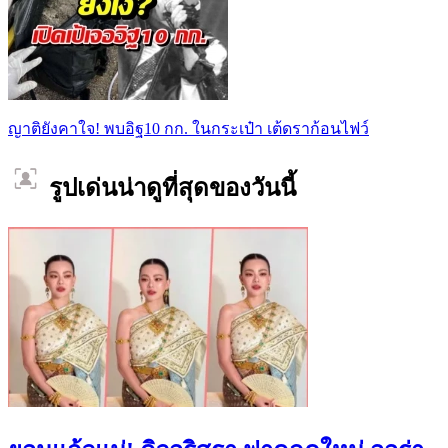
ญาติยังคาใจ! พบอิฐ10 กก. ในกระเป๋า เต้ดราก้อนไฟว์
รูปเด่นน่าดูที่สุดของวันนี้