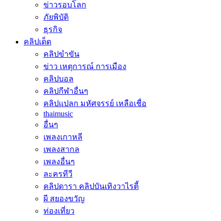
ข่าวรอบโลก
ภัยพิบัติ
ธุรกิจ
คลิปเด็ด
คลิปขำขัน
ข่าว เหตุการณ์ การเมือง
คลิปบอล
คลิปกีฬาอื่นๆ
คลิปแปลก มหัศจรรย์ เหลือเชื่อ
thaimusic
อื่นๆ
เพลงเกาหลี
เพลงสากล
เพลงอื่นๆ
ละครทีวี
คลิปดารา คลิปบันเทิงวาไรตี้
ผี สยองขวัญ
ท่องเที่ยว