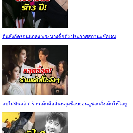
ต้นสังกัดร่อนแถลง พระนางชื่อดัง ประกาศสถานะชัดเจน
ลบไม่ทันแล้ว! ร้านเค้กมือลั่นหลุดชื่อบยอนอูซอกสั่งเค้กให้ไอยู