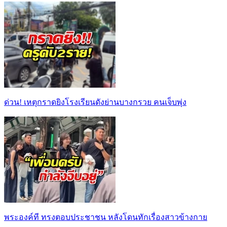
ด่วน! เหตุกราดยิงโรงเรียนดังย่านบางกรวย คนเจ็บพุ่ง
พระองค์ที ทรงตอบประชาชน หลังโดนทักเรื่องสาวข้างกาย