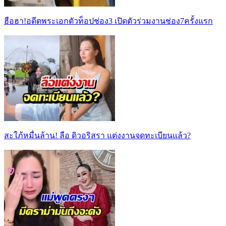
ฮือฮา!อดีตพระเอกตัวท็อปช่อง3 เปิดตัวร่วมงานช่อง7ครั้งแรก
สะใภ้หมื่นล้าน! ลือ ดิวอริสรา แต่งงานจดทะเบียนแล้ว?