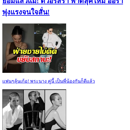
ยอมแล้วแม่! ดิวอริสรา ฟาดลุคใหม่ ออร่า
พุ่งแรงจนใจสั่น!
เเฟนๆลุ้นเก้อ! พระนาง คู่นี้ เป็นพี่น้องกันก็ดีเเล้ว