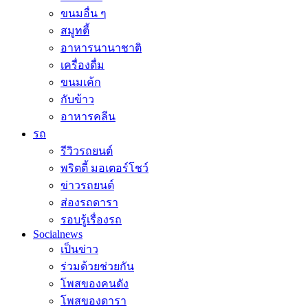
ขนมอื่น ๆ
สมูทตี้
อาหารนานาชาติ
เครื่องดื่ม
ขนมเค้ก
กับข้าว
อาหารคลีน
รถ
รีวิวรถยนต์
พริตตี้ มอเตอร์โชว์
ข่าวรถยนต์
ส่องรถดารา
รอบรู้เรื่องรถ
Socialnews
เป็นข่าว
ร่วมด้วยช่วยกัน
โพสของคนดัง
โพสของดารา