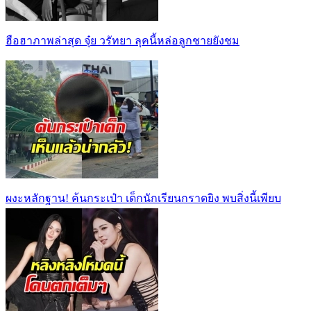
ฮือฮาภาพล่าสุด จุ๋ย วรัทยา ลุคนี้หล่อลูกชายยังชม
ผงะหลักฐาน! ค้นกระเป๋า เด็กนักเรียนกราดยิง พบสิ่งนี้เพียบ