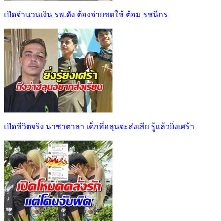
เปิดจำนวนเงิน รพ.ดัง ต้องจ่ายชดใช้ ต้อม รชนีกร
เปิดชีวิตจริง นาซาตาลา เด็กที่ฮลุนจะส่งเสีย รู้แล้วยิ่งเศร้า