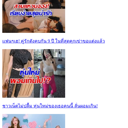
เเฟนๆเฮ! คู่รักดังคบกัน 9 ปี ในที่สุดคุกเข่าขอเเต่งเเล้ว
ชาวเน็ตไม่ปลื้ม หุ่นใหม่ของเธอคนนี้ ลั่นผอมเกิน!