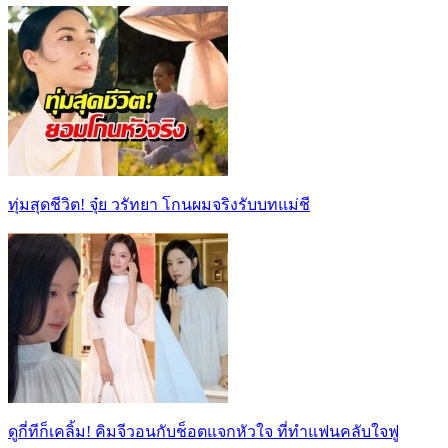
ทุ่มสุดชีวิต! จุ๋ย วรัทยา โกนผมจริงรับบทแม่ชี
ดูกี่ทีก็เคลิ้ม! คิมจีวอนกับช็อตแจกหัวใจ ที่ทำแฟนคลับใจฟู