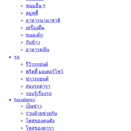
ขนมอื่น ๆ
สมูทตี้
อาหารนานาชาติ
เครื่องดื่ม
ขนมเค้ก
กับข้าว
อาหารคลีน
รถ
รีวิวรถยนต์
พริตตี้ มอเตอร์โชว์
ข่าวรถยนต์
ส่องรถดารา
รอบรู้เรื่องรถ
Socialnews
เป็นข่าว
ร่วมด้วยช่วยกัน
โพสของคนดัง
โพสของดารา