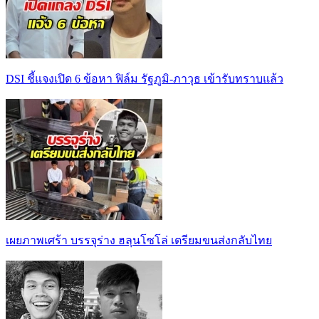
DSI ชี้แจงเปิด 6 ข้อหา ฟิล์ม รัฐภูมิ-ภาวุธ เข้ารับทราบแล้ว
เผยภาพเศร้า บรรจุร่าง ฮลุนโซโล่ เตรียมขนส่งกลับไทย