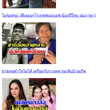
ไม่ขอทน! 3ดีเจออกโรงเซฟแม่แอฟ-น้องปีใหม ปมภาษา!
ย่าฮลุนทำใจไม่ได้ เตรียมรับร่างหลานกลับบ้านเกิด