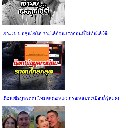
เจาะงบ บ.ฮลุนโซโล่ รายได้ก้อนแรกก่อนที่ไม่ทันได้ใช้!
เตือน!ข้อมูลรถคนไทยหลุดยกแผง กรอกเลขทะเบียนก็รู้หมด!