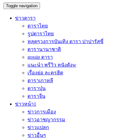
Toggle navigation
ข่าวดารา
ดาราไทย
รูปดาราไทย
หลุดๆวงการบันเทิง ดารา ปาปารัสซี่
ดารานานาชาติ
gossip ดารา
แนะนำ พรีวิว หนังดังw
เรื่องย่อ ละครฮิต
ดาราเกาหลี
ดาราปุ่น
ดาราจีน
ข่าวหน้า1
ข่าวการเมือง
ข่าวอาชญากรรม
ข่าวแปลก
ข่าวอื่นๆ