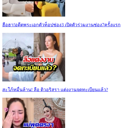
ฮือฮา!อดีตพระเอกตัวท็อปช่อง3 เปิดตัวร่วมงานช่อง7ครั้งแรก
สะใภ้หมื่นล้าน! ลือ ดิวอริสรา แต่งงานจดทะเบียนแล้ว?