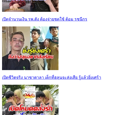
เปิดจำนวนเงิน รพ.ดัง ต้องจ่ายชดใช้ ต้อม รชนีกร
เปิดชีวิตจริง นาซาตาลา เด็กที่ฮลุนจะส่งเสีย รู้แล้วยิ่งเศร้า