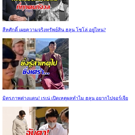
สีหศักดิ์ เผยความจริงทรัพย์สิน ฮลุน โซโล่ อยู่ไหน?
มิตรภาพต่างแดน! เรเน่ เปิดเหตุผลทำไม ฮลุน อยากไปจอร์เจีย