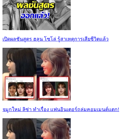
เปิดผลชันสูตร ฮลุน โซโล่ รู้สาเหตุการเสียชีวิตเเล้ว
จมูกใหม่ ลิซ่า ทำเรื่อง เเฟนอินเตอร์ถล่มคอมเมนต์เเตก!