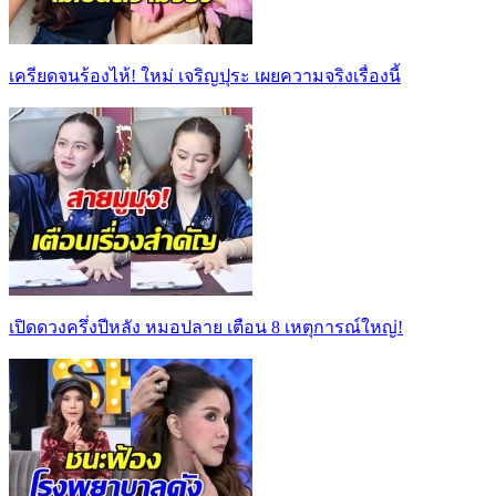
เครียดจนร้องไห้! ใหม่ เจริญปุระ เผยความจริงเรื่องนี้
เปิดดวงครึ่งปีหลัง หมอปลาย เตือน 8 เหตุการณ์ใหญ่!