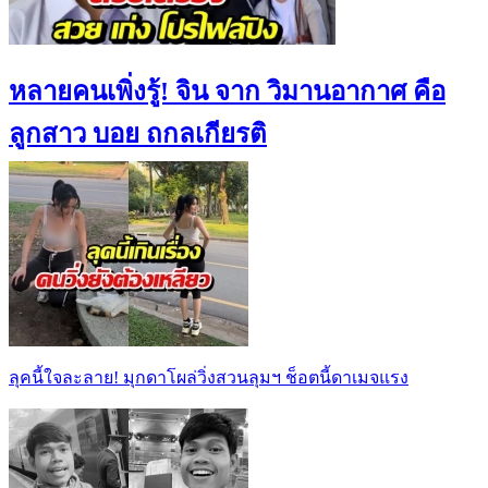
หลายคนเพิ่งรู้! จิน จาก วิมานอากาศ คือ
ลูกสาว บอย ถกลเกียรติ
ลุคนี้ใจละลาย! มุกดาโผล่วิ่งสวนลุมฯ ช็อตนี้ดาเมจแรง