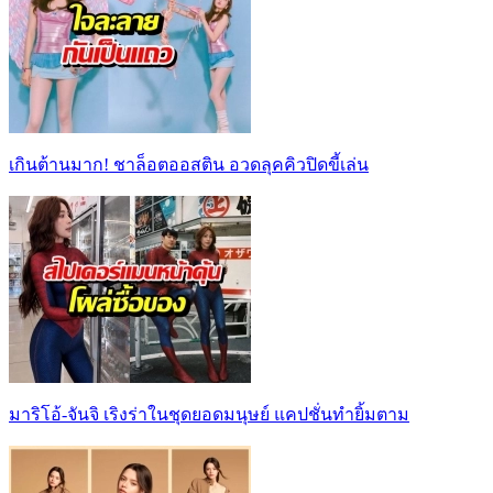
เกินต้านมาก! ชาล็อตออสติน อวดลุคคิวปิดขี้เล่น
มาริโอ้-จันจิ เริงร่าในชุดยอดมนุษย์ แคปชั่นทำยิ้มตาม