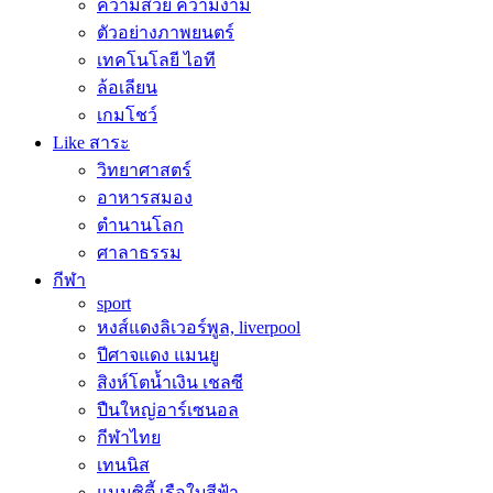
ความสวย ความงาม
ตัวอย่างภาพยนตร์
เทคโนโลยี ไอที
ล้อเลียน
เกมโชว์
Like สาระ
วิทยาศาสตร์
อาหารสมอง
ตำนานโลก
ศาลาธรรม
กีฬา
sport
หงส์แดงลิเวอร์พูล, liverpool
ปีศาจแดง แมนยู
สิงห์โตน้ำเงิน เชลซี
ปืนใหญ่อาร์เซนอล
กีฬาไทย
เทนนิส
แมนซิตี้ เรือใบสีฟ้า