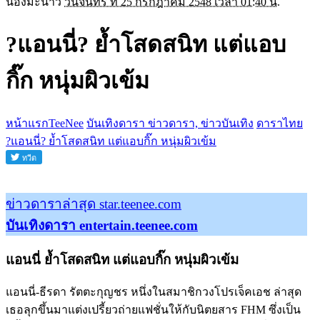
น้องมะนาว
วันจันทร์ ที่ 25 กรกฎาคม 2548 เวลา 01:40 น.
?แอนนี่? ย้ำโสดสนิท แต่แอบ
กิ๊ก หนุ่มผิวเข้ม
หน้าแรกTeeNee
บันเทิงดารา ข่าวดารา, ข่าวบันเทิง
ดาราไทย
?แอนนี่? ย้ำโสดสนิท แต่แอบกิ๊ก หนุ่มผิวเข้ม
ข่าวดาราล่าสุด star.teenee.com
บันเทิงดารา entertain.teenee.com
แอนนี่ ย้ำโสดสนิท แต่แอบกิ๊ก หนุ่มผิวเข้ม
แอนนี่-ธีรดา รัตตะกุญชร หนึ่งในสมาชิกวงโปรเจ็คเอช ล่าสุด
เธอลุกขึ้นมาแต่งเปรี้ยวถ่ายแฟชั่นให้กับนิตยสาร FHM ซึ่งเป็น