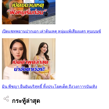
เปิดแชทพยานปากเอก เล่าต้นเหตุ หนุ่มแพ้เสียงแตร ทุบเบนซ์
มิน พีชญา ยืนยันบริสุทธิ์ ทิ้งประโยคเด็ด ถึงวงกาารบันเทิง
กระทู้ล่าสุด