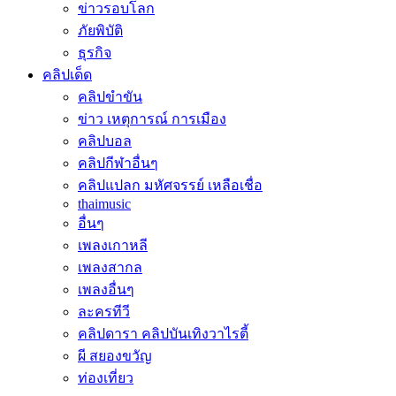
ข่าวรอบโลก
ภัยพิบัติ
ธุรกิจ
คลิปเด็ด
คลิปขำขัน
ข่าว เหตุการณ์ การเมือง
คลิปบอล
คลิปกีฬาอื่นๆ
คลิปแปลก มหัศจรรย์ เหลือเชื่อ
thaimusic
อื่นๆ
เพลงเกาหลี
เพลงสากล
เพลงอื่นๆ
ละครทีวี
คลิปดารา คลิปบันเทิงวาไรตี้
ผี สยองขวัญ
ท่องเที่ยว