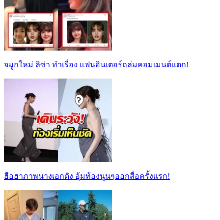
จมูกใหม่ ลิซ่า ทำเรื่อง เเฟนอินเตอร์ถล่มคอมเมนต์เเตก!
ฮือฮาภาพนางเอกดัง อุ้มท้องนูนๆออกสื่อครั้งเเรก!