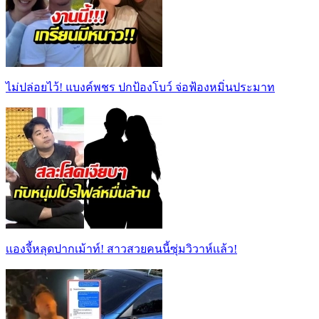
ไม่ปล่อยไว้! แบงค์พชร ปกป้องโบว์ จ่อฟ้องหมิ่นประมาท
เเองจี้หลุดปากเม้าท์! สาวสวยคนนี้ซุ่มวิวาห์เเล้ว!