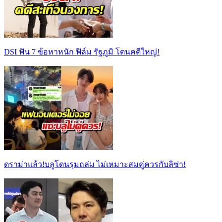
DSI ฟัน 7 ข้อหาหนัก ฟิล์ม รัฐภูมิ โดนคดีใหญ่!
ดราม่าแล้ว!บลูโดนรุมถล่ม ไม่เหมาะสมคู่ควรกับลิซ่า!