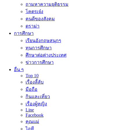
ถามหาความยุติธรรม
โคตรเจ๋ง
คนดีของสังคม
ดราม่า
การศึกษา
เรียนอังกฤษสนุกๆ
ทุนการศึกษา
ศึกษาต่อต่างประเทศ
ข่าวการศึกษา
อื่น ๆ
Top 10
เรื่องลี้ลับ
มือถือ
กินและเที่ยว
เรื่องผู้หญิง
Line
Facebook
คุณแม่
ไอที