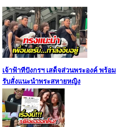
เจ้าฟ้าทีปังกรฯ เสด็จส่วนพระองค์ พร้อม
รับสั่งแนะนำพระสหายหญิง