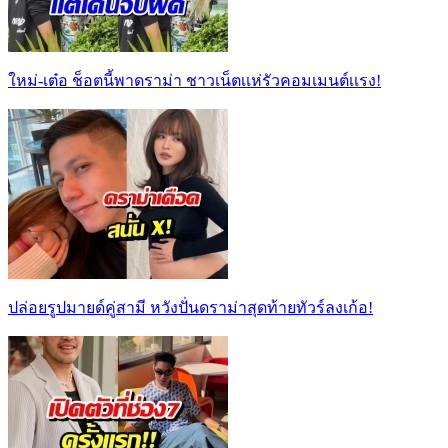
ใหม่-เต๋อ ช็อตนี้พาดราม่า ชาวเน็ตเเห่รัวคอมเมนต์เเรง!
ปล่อยรูปมายด์คู่สามี หวังปั่นดราม่าสุดท้ายทัวร์ลงเก้อ!