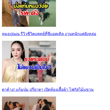
หมอปุณณ รีวิวชีวิตเเพทย์ที่ซีแอตเทิล งานหนักเเต่ยังหล่อ
ตาค้าง! แก้มบุ๋ม ปรียาดา เปิดห้องเสื้อผ้า โฟกัสไม้แขวน