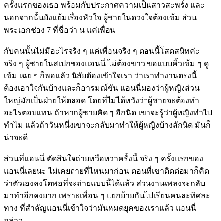
ครั้งแรกของเธอ พร้อมกับประกาศความเป็นสาวสะพรั่ง และ
นอกจากนั้นยังแย้มเรื่องหัวใจ ผู้ชายในดวงใจต้องเข้ม ส่วน
พระเอกช่อง 7 ที่ชื่อว่า น แค่เพื่อน
กับคนนั้นไม่มีอะไรจริง ๆ แค่เพื่อนจริง ๆ ตอนนี้โสดสนิทค่ะ
จริง ๆ ผู้ชายในสเปกของแอนนี่ ไม่ต้องขาว ขอแบบคิ้วเข้ม ๆ ดู
เข้ม เฉย ๆ ก็พอแล้ว นิสัยต้องเข้าใจเรา ว่าเราทำงานตรงนี้
ต้องเอาใจกันบ้างและก็อารมณ์ขัน แอนนี่มองว่าผู้หญิงส่วน
ใหญ่มักเป็นฝ่ายให้ตลอด โดยที่ไม่ได้หวังว่าผู้ชายจะต้องทำ
อะไรตอบแทน ถ้าหากผู้ชายคิด ๆ อีกนิด เขาจะรู้ว่าผู้หญิงทำไป
ทำไม แล้วถ้าวันหนึ่งเขาจะกลับมาทำให้ผู้หญิงบ้างสักนิด มันก็
น่าจะดี
ส่วนที่แอนนี่ ตัดสินใจถ่ายหวือหวาครั้งนี้ จริง ๆ ครั้งแรกของ
แอนนี่เลยนะ ไม่เคยถ่ายที่ไหนมาก่อน ตอนที่เขาติดต่อมาก็คิด
ว่าตัวเองคงโตพอที่จะถ่ายแบบนี้ได้แล้ว ส่วนงานเพลงจะกลับ
มาทำอีกคงยาก เพราะเพื่อน ๆ แยกย้ายกันไปเรียนคนละทิศละ
ทาง ที่สำคัญแอนนี่เข้าใจว่ามันหมดยุคของเราแล้ว แอนนี่
กล่าว.