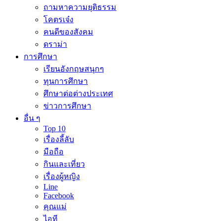
ถามหาความยุติธรรม
โคตรเจ๋ง
คนดีของสังคม
ดราม่า
การศึกษา
เรียนอังกฤษสนุกๆ
ทุนการศึกษา
ศึกษาต่อต่างประเทศ
ข่าวการศึกษา
อื่น ๆ
Top 10
เรื่องลี้ลับ
มือถือ
กินและเที่ยว
เรื่องผู้หญิง
Line
Facebook
คุณแม่
ไอที