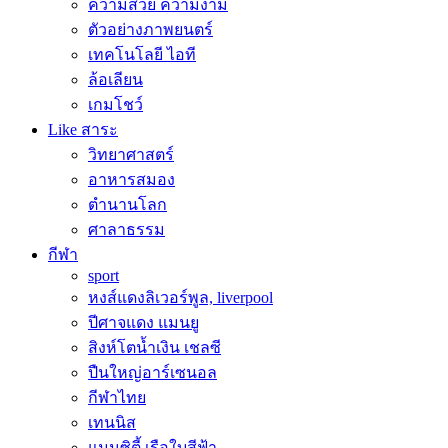
ความสวย ความงาม
ตัวอย่างภาพยนตร์
เทคโนโลยี ไอที
ล้อเลียน
เกมโชว์
Like สาระ
วิทยาศาสตร์
อาหารสมอง
ตำนานโลก
ศาลาธรรม
กีฬา
sport
หงส์แดงลิเวอร์พูล, liverpool
ปีศาจแดง แมนยู
สิงห์โตน้ำเงิน เชลซี
ปืนใหญ่อาร์เซนอล
กีฬาไทย
เทนนิส
แมนซิตี้ เรือใบสีฟ้า