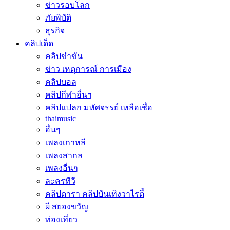
ข่าวรอบโลก
ภัยพิบัติ
ธุรกิจ
คลิปเด็ด
คลิปขำขัน
ข่าว เหตุการณ์ การเมือง
คลิปบอล
คลิปกีฬาอื่นๆ
คลิปแปลก มหัศจรรย์ เหลือเชื่อ
thaimusic
อื่นๆ
เพลงเกาหลี
เพลงสากล
เพลงอื่นๆ
ละครทีวี
คลิปดารา คลิปบันเทิงวาไรตี้
ผี สยองขวัญ
ท่องเที่ยว