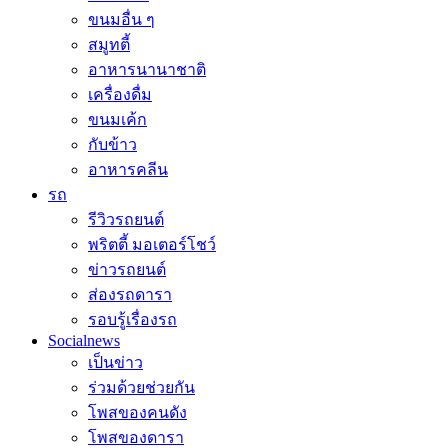
ขนมอื่น ๆ
สมูทตี้
อาหารนานาชาติ
เครื่องดื่ม
ขนมเค้ก
กับข้าว
อาหารคลีน
รถ
รีวิวรถยนต์
พริตตี้ มอเตอร์โชว์
ข่าวรถยนต์
ส่องรถดารา
รอบรู้เรื่องรถ
Socialnews
เป็นข่าว
ร่วมด้วยช่วยกัน
โพสของคนดัง
โพสของดารา