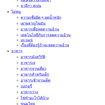
ลาลีกา สเปน
ไม่หมู
ความเชื่อผิด ๆ ลดน้ำหนัก
เผาผลาญไขมัน
อาหารเพื่อลดความอ้วน
เทคโนโลยีกับการลดความอ้วน
six pack
เรื่องที่ต้องรู้ถ้าจะลดความอ้วน
อาหาร
อาหารมังสวิรัติ
อาหารเจ
อาหารจานเดียว
อาหารสำหรับเด็ก
อาหารเช้าจานเด็ด
เบเกอรี่
อาหารว่าง
ไข่ทำอะไรได้บ้าง
ขนมไทย