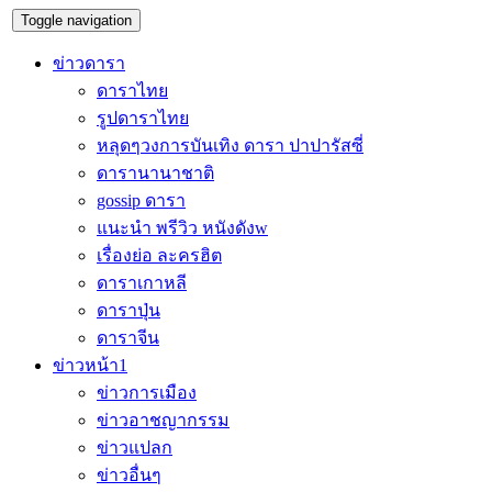
Toggle navigation
ข่าวดารา
ดาราไทย
รูปดาราไทย
หลุดๆวงการบันเทิง ดารา ปาปารัสซี่
ดารานานาชาติ
gossip ดารา
แนะนำ พรีวิว หนังดังw
เรื่องย่อ ละครฮิต
ดาราเกาหลี
ดาราปุ่น
ดาราจีน
ข่าวหน้า1
ข่าวการเมือง
ข่าวอาชญากรรม
ข่าวแปลก
ข่าวอื่นๆ