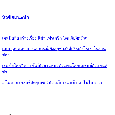
หัวข้อแนะนำ
เคสมือถือสร้างเรื่อง ลิซ่า-เฟรเดริก โดนจับผิดรัวๆ
แฟนๆถามหา นางเอกคนนี้ ยังอยู่ช่อง3มั้ย? หลังไร้เงาในงาน
ช่อง
เธอคือใคร? สาวที่ได้นั่งตำแหน่งตัวแทนโลกแบรนด์ดังแทนลิ
ซ่า
อ.ไพศาล เคลียร์ชัดๆเมฆ วินัย แก้กรรมแล้ว ทำไมไม่หาย?