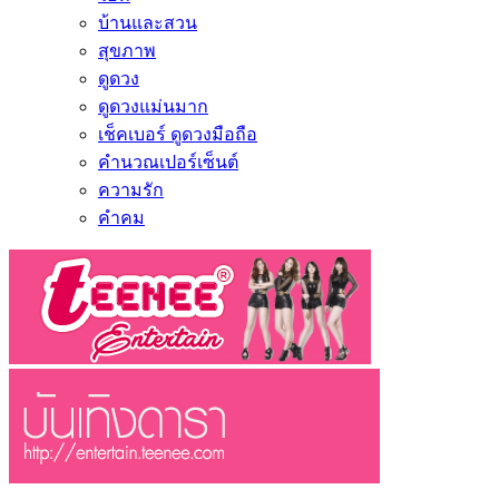
บ้านและสวน
สุขภาพ
ดูดวง
ดูดวงแม่นมาก
เช็คเบอร์ ดูดวงมือถือ
คำนวณเปอร์เซ็นต์
ความรัก
คำคม