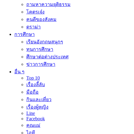
ถามหาความยุติธรรม
โคตรเจ๋ง
คนดีของสังคม
ดราม่า
การศึกษา
เรียนอังกฤษสนุกๆ
ทุนการศึกษา
ศึกษาต่อต่างประเทศ
ข่าวการศึกษา
อื่น ๆ
Top 10
เรื่องลี้ลับ
มือถือ
กินและเที่ยว
เรื่องผู้หญิง
Line
Facebook
คุณแม่
ไอที