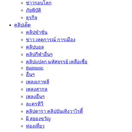
ข่าวรอบโลก
ภัยพิบัติ
ธุรกิจ
คลิปเด็ด
คลิปขำขัน
ข่าว เหตุการณ์ การเมือง
คลิปบอล
คลิปกีฬาอื่นๆ
คลิปแปลก มหัศจรรย์ เหลือเชื่อ
thaimusic
อื่นๆ
เพลงเกาหลี
เพลงสากล
เพลงอื่นๆ
ละครทีวี
คลิปดารา คลิปบันเทิงวาไรตี้
ผี สยองขวัญ
ท่องเที่ยว