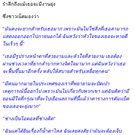
รำลึกถึงแม้เธอจะมีงานยุ่ง
ซึ่งชาวเน็ตมองว่า
"
มันคงจะยากสำหรับเธอมาก เพราะมันไม่ใช่สิ่งที่เธอสามารถ
แสดงออกออกไปภายนอกได้ ฉันหวังว่าหัวใจของเธอจะหายดี
ในเร็วๆ นี้"
"เธอมีรูปร่างหน้าตาที่สวยงามและหัวใจที่สวยงาม เธอต้อง
ผ่านช่วงเวลาที่ยากลำบากทางจิตใจมามาก แต่ฉันหวังว่าเธอ
จะฟื้นขึ้นมาอีกครั้ง หลับให้สบายสำหรับเหยื่อทุกคน"
"มีคนมากมายในประเทศของเราที่พยายามจะปัดเป่า
เหตุการณ์นี้ออกไป เพราะมันไม่เกี่ยวกับพวกเขา แต่ฉันคิดว่ามี
ยอนมีใจที่กรุณาที่จะไปเยือนสถานที่นี้แม้ว่าตารางการคัมแบ็ค
ของเธอจะยุ่งมาก"
"ช่างเป็นไอดอลที่ช่างคิด"
"ฉันแค่ได้ยินเรื่องก็น้ำตาไหล ฉันเลยสงสัยว่ามันจะต้องเจ็บ