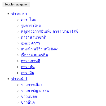
Toggle navigation
ข่าวดารา
ดาราไทย
รูปดาราไทย
หลุดๆวงการบันเทิง ดารา ปาปารัสซี่
ดารานานาชาติ
gossip ดารา
แนะนำ พรีวิว หนังดังw
เรื่องย่อ ละครฮิต
ดาราเกาหลี
ดาราปุ่น
ดาราจีน
ข่าวหน้า1
ข่าวการเมือง
ข่าวอาชญากรรม
ข่าวแปลก
ข่าวอื่นๆ