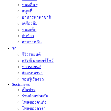
ขนมอื่น ๆ
สมูทตี้
อาหารนานาชาติ
เครื่องดื่ม
ขนมเค้ก
กับข้าว
อาหารคลีน
รถ
รีวิวรถยนต์
พริตตี้ มอเตอร์โชว์
ข่าวรถยนต์
ส่องรถดารา
รอบรู้เรื่องรถ
Socialnews
เป็นข่าว
ร่วมด้วยช่วยกัน
โพสของคนดัง
โพสของดารา