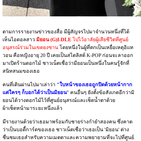
ตามการรายงานข่าวของสื่อ มีผู้สัญจรไปมาจำนวนหนึ่งที่ได้
เห็นไอดอลสาว
มิยอน (G)I-DLE
ไปไว้อาลัยผู้เสียชีวิตที่ศูนย์
อนุสรณ์ร่วมในเขตยงซาน
โดยหนึ่งในผู้ที่ตกเป็นเหยื่อเหตุอิแท
วอน คือหญิงอายุ 20 ปี เคยเป็นสไตลิสต์ K-POP ก่อนจะลาออก
มาเปิดร้านดอกไม้ ชาวเน็ตเชื่อว่ามียอนเป็นหนึ่งในคนรู้จักที่
สนิทสนมของเธอ
คนที่เดินผ่านไปมาเล่าว่า
"ใบหน้าของเธอถูกปิดด้วยหน้ากาก
แต่ใครๆ ก็บอกได้ว่าเป็นมิยอน
" คนอื่นๆ ยังตั้งข้อสังเกตอีกว่ามิ
ยอนได้วางดอกไม้ไว้ที่ศูนย์อนุสรณ์และเช็ดน้ำตาด้วย
ผ้าเช็ดหน้ามาระยะหนึ่งแล้ว
มีรายงานด้วยว่าเธอมาพร้อมกับชายร่างกำยำสองคน ซึ่งคาด
ว่าเป็นบอดี้การ์ดของเธอ ชาวเน็ตเชื่อว่าเธอเป็น 'มิยอน' ต่าง
ชื่นชมเธอสำหรับความเมตตาและความพยายามที่จะไปที่ศูนย์