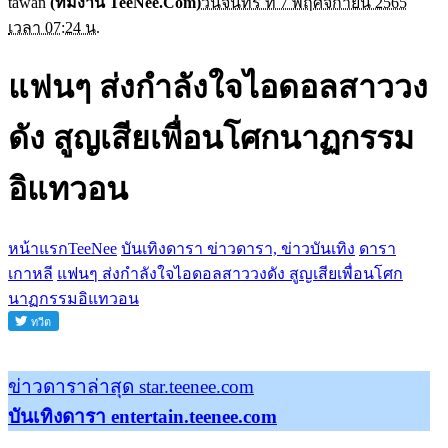
tawan
(ทีมงาน TeeNee.Com)
วันจันทร์ ที่ 7 พฤศจิกายน 2565
เวลา 07:24 น.
แฟนๆ ส่งกำลังใจไอดอลสาววง
ดัง สูญเสียเพื่อนโศกนาฏกรรม
อิแทวอน
หน้าแรกTeeNee
บันเทิงดารา ข่าวดารา, ข่าวบันเทิง
ดารา
เกาหลี
แฟนๆ ส่งกำลังใจไอดอลสาววงดัง สูญเสียเพื่อนโศก
นาฏกรรมอิแทวอน
ข่าวดาราล่าสุด star.teenee.com
บันเทิงดารา entertain.teenee.com