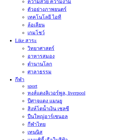
ความสวย ความงาม
ตัวอย่างภาพยนตร์
เทคโนโลยี ไอที
ล้อเลียน
เกมโชว์
Like สาระ
วิทยาศาสตร์
อาหารสมอง
ตำนานโลก
ศาลาธรรม
กีฬา
sport
หงส์แดงลิเวอร์พูล, liverpool
ปีศาจแดง แมนยู
สิงห์โตน้ำเงิน เชลซี
ปืนใหญ่อาร์เซนอล
กีฬาไทย
เทนนิส
แมนซิตี้ เรือใบสีฟ้า