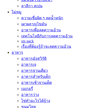
ลาลีกา สเปน
ไม่หมู
ความเชื่อผิด ๆ ลดน้ำหนัก
เผาผลาญไขมัน
อาหารเพื่อลดความอ้วน
เทคโนโลยีกับการลดความอ้วน
six pack
เรื่องที่ต้องรู้ถ้าจะลดความอ้วน
อาหาร
อาหารมังสวิรัติ
อาหารเจ
อาหารจานเดียว
อาหารสำหรับเด็ก
อาหารเช้าจานเด็ด
เบเกอรี่
อาหารว่าง
ไข่ทำอะไรได้บ้าง
ขนมไทย