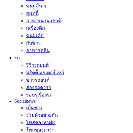
ขนมอื่น ๆ
สมูทตี้
อาหารนานาชาติ
เครื่องดื่ม
ขนมเค้ก
กับข้าว
อาหารคลีน
รถ
รีวิวรถยนต์
พริตตี้ มอเตอร์โชว์
ข่าวรถยนต์
ส่องรถดารา
รอบรู้เรื่องรถ
Socialnews
เป็นข่าว
ร่วมด้วยช่วยกัน
โพสของคนดัง
โพสของดารา