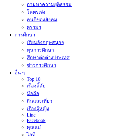
ถามหาความยุติธรรม
โคตรเจ๋ง
คนดีของสังคม
ดราม่า
การศึกษา
เรียนอังกฤษสนุกๆ
ทุนการศึกษา
ศึกษาต่อต่างประเทศ
ข่าวการศึกษา
อื่น ๆ
Top 10
เรื่องลี้ลับ
มือถือ
กินและเที่ยว
เรื่องผู้หญิง
Line
Facebook
คุณแม่
ไอที