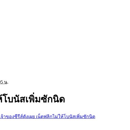
05 น.
้โบนัสเพิ่มซักนิด
เจ้าของซีรีส์ดังเผย เน็ตฟลิกไม่ให้โบนัสเพิ่มซักนิด