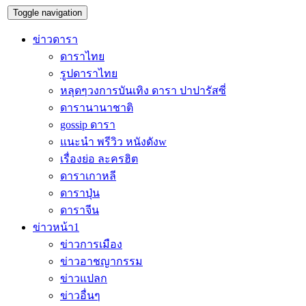
Toggle navigation
ข่าวดารา
ดาราไทย
รูปดาราไทย
หลุดๆวงการบันเทิง ดารา ปาปารัสซี่
ดารานานาชาติ
gossip ดารา
แนะนำ พรีวิว หนังดังw
เรื่องย่อ ละครฮิต
ดาราเกาหลี
ดาราปุ่น
ดาราจีน
ข่าวหน้า1
ข่าวการเมือง
ข่าวอาชญากรรม
ข่าวแปลก
ข่าวอื่นๆ