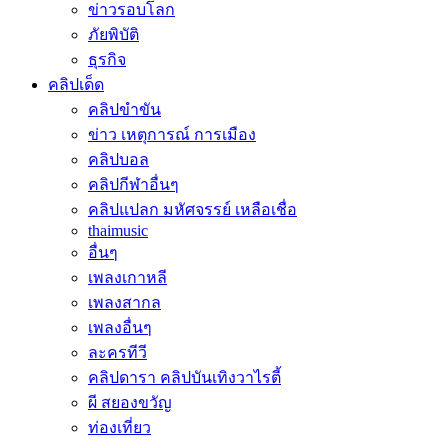
ข่าวรอบโลก
ภัยพิบัติ
ธุรกิจ
คลิปเด็ด
คลิปขำขัน
ข่าว เหตุการณ์ การเมือง
คลิปบอล
คลิปกีฬาอื่นๆ
คลิปแปลก มหัศจรรย์ เหลือเชื่อ
thaimusic
อื่นๆ
เพลงเกาหลี
เพลงสากล
เพลงอื่นๆ
ละครทีวี
คลิปดารา คลิปบันเทิงวาไรตี้
ผี สยองขวัญ
ท่องเที่ยว