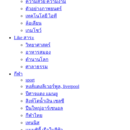
ความสวย ความงาม
ตัวอย่างภาพยนตร์
เทคโนโลยี ไอที
ล้อเลียน
เกมโชว์
Like สาระ
วิทยาศาสตร์
อาหารสมอง
ตำนานโลก
ศาลาธรรม
กีฬา
sport
หงส์แดงลิเวอร์พูล, liverpool
ปีศาจแดง แมนยู
สิงห์โตน้ำเงิน เชลซี
ปืนใหญ่อาร์เซนอล
กีฬาไทย
เทนนิส
แมนซิตี้ เรือใบสีฟ้า