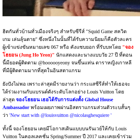
ฮิตกันทั่วบ้านทั่วเมืองจริงๆ สำหรับซีรีส์ "Squid Game สควิด
เกม เล่นลุ้นตาย" ซึ่งหนึ่งในนั้นที่ได้รับความนิยมก็คือตัวละคร
ผู้เข้าแข่งขันหมายเลข 067 หรือ คังแซบยอก ที่รับบทโดย
"จอง
โฮยอน (Jung Ho Yeon)"
นักแสดงและนางแบบวัย 27 ปี ที่ตอน
นี้มียอดผู้ติดตาม @hoooooyeony จนขึ้นแท่น ดาราหญิงเกาหลี
ที่มีผู้ติดตามมากที่สุดในอินสตาแกรม
ยังปังไม่พอ เพราะล่าสุดมีรายงานว่า กระแสซีรีส์ทำให้เธอจะ
ได้ร่วมงานกับแบรนด์ดังระดับโลกอย่าง Louis Vuitton โดย
ล่าสุด
จองโฮยอน เธอได้รับการแต่งตั้ง Global House
Ambassador
พร้อมเผยภาพผ่านอิสตราแกรมส่วนตัวระบสั้นๆ
ว่า
'New start with @louisvuitton @nicolasghesquiere '
ทั้งนี้ จองโฮยอน เคยมีโอกาสเดินแบบบนรันเวย์ให้กับ Louis
Vuitton ในคอลเลคชั่น Spring/Summer ปี 2017 และเคยเข้าร่วม