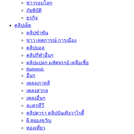
ข่าวรอบโลก
ภัยพิบัติ
ธุรกิจ
คลิปเด็ด
คลิปขำขัน
ข่าว เหตุการณ์ การเมือง
คลิปบอล
คลิปกีฬาอื่นๆ
คลิปแปลก มหัศจรรย์ เหลือเชื่อ
thaimusic
อื่นๆ
เพลงเกาหลี
เพลงสากล
เพลงอื่นๆ
ละครทีวี
คลิปดารา คลิปบันเทิงวาไรตี้
ผี สยองขวัญ
ท่องเที่ยว