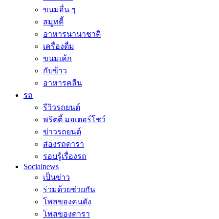
ขนมอื่น ๆ
สมูทตี้
อาหารนานาชาติ
เครื่องดื่ม
ขนมเค้ก
กับข้าว
อาหารคลีน
รถ
รีวิวรถยนต์
พริตตี้ มอเตอร์โชว์
ข่าวรถยนต์
ส่องรถดารา
รอบรู้เรื่องรถ
Socialnews
เป็นข่าว
ร่วมด้วยช่วยกัน
โพสของคนดัง
โพสของดารา