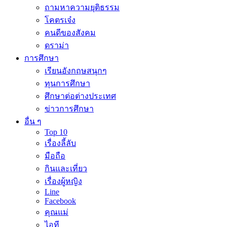
ถามหาความยุติธรรม
โคตรเจ๋ง
คนดีของสังคม
ดราม่า
การศึกษา
เรียนอังกฤษสนุกๆ
ทุนการศึกษา
ศึกษาต่อต่างประเทศ
ข่าวการศึกษา
อื่น ๆ
Top 10
เรื่องลี้ลับ
มือถือ
กินและเที่ยว
เรื่องผู้หญิง
Line
Facebook
คุณแม่
ไอที