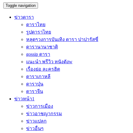
Toggle navigation
ข่าวดารา
ดาราไทย
รูปดาราไทย
หลุดๆวงการบันเทิง ดารา ปาปารัสซี่
ดารานานาชาติ
gossip ดารา
แนะนำ พรีวิว หนังดังw
เรื่องย่อ ละครฮิต
ดาราเกาหลี
ดาราปุ่น
ดาราจีน
ข่าวหน้า1
ข่าวการเมือง
ข่าวอาชญากรรม
ข่าวแปลก
ข่าวอื่นๆ