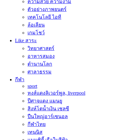
ความสวย ความงาม
ตัวอย่างภาพยนตร์
เทคโนโลยี ไอที
ล้อเลียน
เกมโชว์
Like สาระ
วิทยาศาสตร์
อาหารสมอง
ตำนานโลก
ศาลาธรรม
กีฬา
sport
หงส์แดงลิเวอร์พูล, liverpool
ปีศาจแดง แมนยู
สิงห์โตน้ำเงิน เชลซี
ปืนใหญ่อาร์เซนอล
กีฬาไทย
เทนนิส
แมนซิตี้ เรือใบสีฟ้า