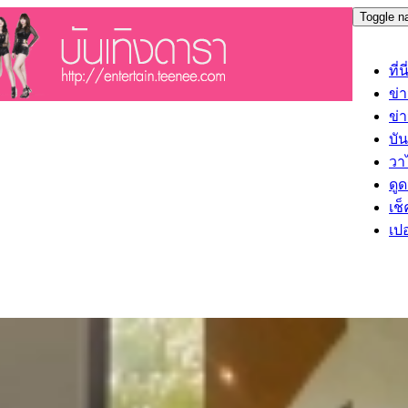
Toggle n
ที
ข่
ข่
บั
วาไ
ดู
เช็
เป