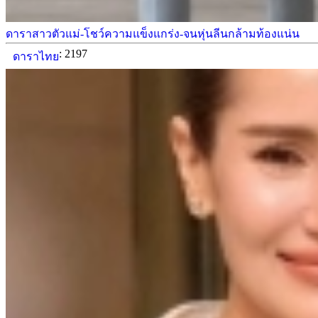
ดาราสาวตัวแม่-โชว์ความแข็งแกร่ง-จนหุ่นลีนกล้ามท้องแน่น
: 2197
ดาราไทย