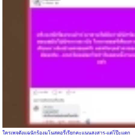
ใครเพจดังแฉนักร้องมโนสตอรี่เรียกคะแนนสงสาร-แต่โป๊ะแตก