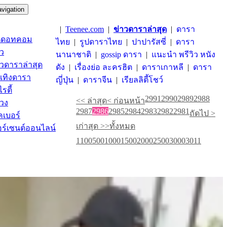
avigation
|
Teenee.com
|
ข่าวดาราล่าสุด
|
ดารา
่นี่ดอทคอม
ไทย
|
รูปดาราไทย
|
ปาปารัสซี่
|
ดารา
าว
นานาชาติ
|
gossip ดารา
|
แนะนำ พรีวิว หนัง
าวดาราล่าสุด
ดัง
|
เรื่องย่อ ละครฮิต
|
ดาราเกาหลี
|
ดารา
นเทิงดารา
ญี่ปุ่น
|
ดาราจีน
|
เรียลลิตี้โชว์
รตี้
2991
2990
2989
2988
<< ล่าสุด
< ก่อนหน้า
ดวง
2987
2986
2985
2984
2983
2982
2981
ถัดไป >
คเบอร์
เก่าสุด >>
ทั้งหมด
อร์เซนต์ออนไลน์
1
100
500
1000
1500
2000
2500
3000
3011