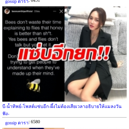
: 6451
gossip ดารา
บี-น้ำทิพย์-โพสต์แซ่บอีก-ผึ้งไม่ต้องเสียเวลาอธิบายให้แมลงวัน
ฟัง-
: 6580
gossip ดารา