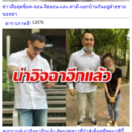
ข่าวลือสุดช็อค-จอน-จีฮยอน-และ-สามี-แยกบ้านกันอยู่ฝ่ายชาย
ขอหย่า
: 12076
ดาราเกาหลี
สงกรานต์-น่าอิจฉาอีกแล้ว-จัดรูปคู่สาวที่กำลังฮ็อตที่สุดนาทีนี้