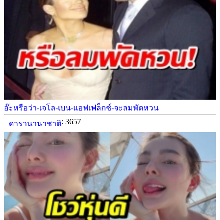
อ๊ะหรือว่า-เจโล-เบน-แอฟเฟล็กซ์-จะลมพัดหวน
: 3657
ดารานานาชาติ