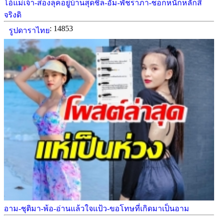
โอ้แม่เจ้า-ส่องลุคอยู่บ้านสุดชิล-อั้ม-พัชราภา-ช็อกหนักหลักสี่
จริงดิ
: 14853
รูปดาราไทย
อาม-ชุติมา-พ้อ-อ่านแล้วใจแป้ว-ขอโทษที่เกิดมาเป็นอาม