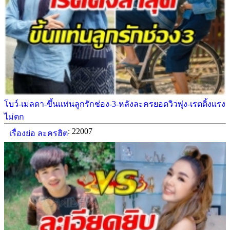
โบว์-เมลดา-ขึ้นเเท่นลูกรักช่อง-3-หลังละครยอดวิวพุ่ง-เรตติ้งเเรง
ไม่ตก
: 22007
เรื่องย่อ ละครฮิต