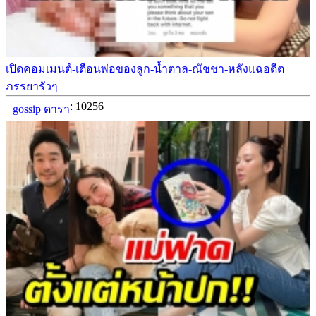
เปิดคอมเมนต์-เตือนพ่อของลูก-น้ำตาล-ณัชชา-หลังแฉอดีต
ภรรยารัวๆ
: 10256
gossip ดารา