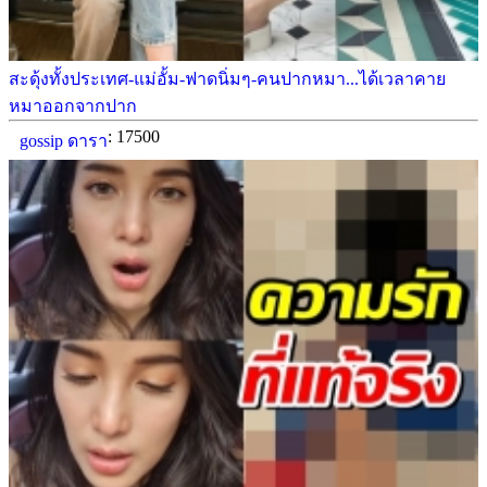
สะดุ้งทั้งประเทศ-แม่อั้ม-ฟาดนิ่มๆ-คนปากหมา...ได้เวลาคาย
หมาออกจากปาก
: 17500
gossip ดารา