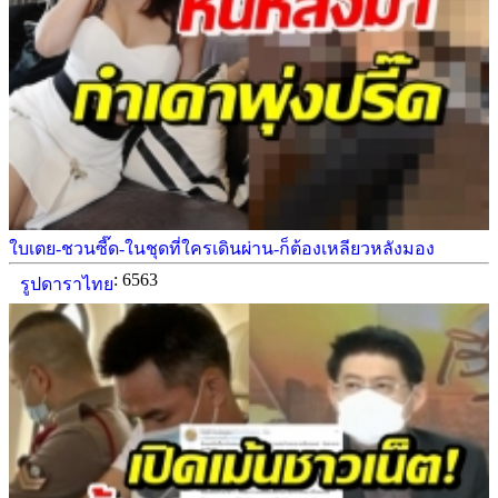
ใบเตย-ชวนซี๊ด-ในชุดที่ใครเดินผ่าน-ก็ต้องเหลียวหลังมอง
: 6563
รูปดาราไทย