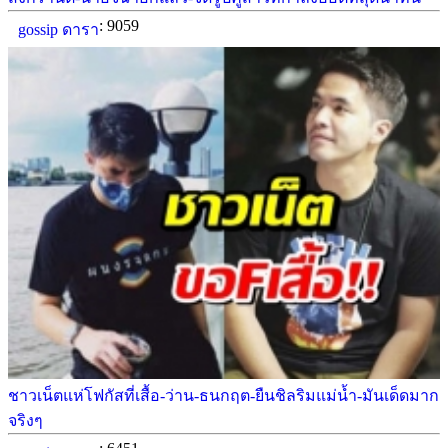
: 9059
gossip ดารา
ชาวเน็ตแห่โฟกัสที่เสื้อ-ว่าน-ธนกฤต-ยืนชิลริมแม่น้ำ-มันเด็ดมาก
จริงๆ