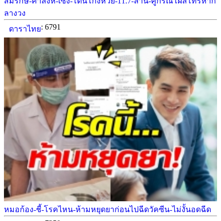
สมรักษ์-คำสิงห์-เซ็ง-โดนโกงหวย-11.7-ล้าน-คู่กรณีโผล่โทรหาก
ลางวง
: 6791
ดาราไทย
หมอก้อง-ชี้-โรคไหน-ห้ามหยุดยาก่อนไปฉีดวัคซีน-ไม่งั้นอดฉีด