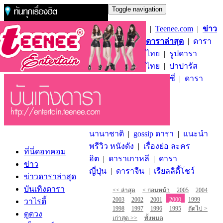
Toggle navigation
|
Teenee.com
|
ข่าว
ดาราล่าสุด
|
ดารา
ไทย
|
รูปดารา
ไทย
|
ปาปารัส
ซี่
|
ดารา
นานาชาติ
|
gossip ดารา
|
แนะนำ
พรีวิว หนังดัง
|
เรื่องย่อ ละคร
ที่นี่ดอทคอม
ฮิต
|
ดาราเกาหลี
|
ดารา
ข่าว
ญี่ปุ่น
|
ดาราจีน
|
เรียลลิตี้โชว์
ข่าวดาราล่าสุด
บันเทิงดารา
<< ล่าสุด
< ก่อนหน้า
2005
2004
2003
2002
2001
2000
1999
วาไรตี้
1998
1997
1996
1995
ถัดไป >
ดูดวง
เก่าสุด >>
ทั้งหมด