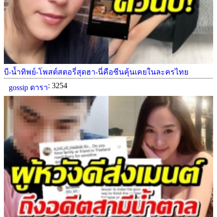
บี-น้ำทิพย์-โพสต์สตอรี่สุดฮา-นี่คือซีนคุ้นเคยในละครไทย
: 3254
gossip ดารา