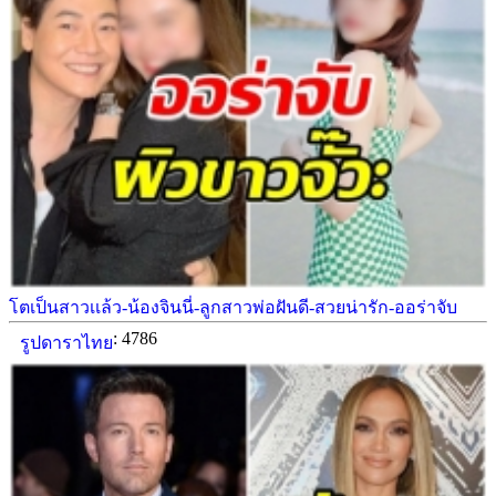
โตเป็นสาวเเล้ว-น้องจินนี่-ลูกสาวพ่อฝันดี-สวยน่ารัก-ออร่าจับ
: 4786
รูปดาราไทย