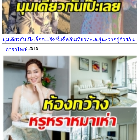
มุมเดียวกันเป๊ะ-ก็อต---ริชชี่-เช็คอินเที่ยวทะเล-รู้นะว่าอยู่ด้วยกัน
: 2919
ดาราไทย