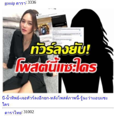
: 3336
gossip ดารา
บี-น้ำทิพย์-เจอทัวร์ลงอีกยก-หลังโพสต์ภาพนี้-รู้นะว่าเเอบเเซะ
ใคร
: 31002
ดาราไทย