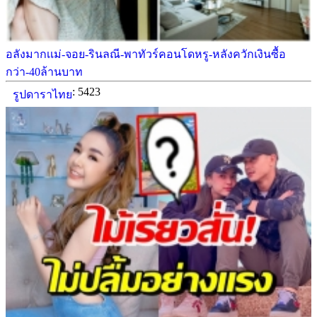
อลังมากเเม่-จอย-รินลณี-พาทัวร์คอนโดหรู-หลังควักเงินซื้อ
กว่า-40ล้านบาท
: 5423
รูปดาราไทย