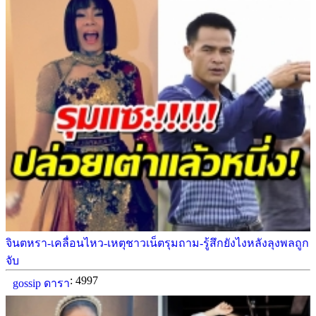
จินตหรา-เคลื่อนไหว-เหตุชาวเน็ตรุมถาม-รู้สึกยังไงหลังลุงพลถูก
จับ
: 4997
gossip ดารา