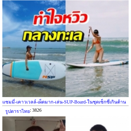
แซมมี่-เคาวเวลล์-เผ็ดมาก-เล่น-SUP-Board-ในชุดเซ็กซี่เกินต้าน
: 3826
รูปดาราไทย