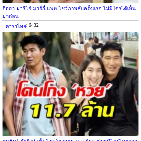
ฮือฮา-มาริโอ้-มาร์กี้-แพท-โชว์ภาพลับครั้งแรก-ไม่มีใครได้เห็น
มาก่อน
: 6432
ดาราไทย