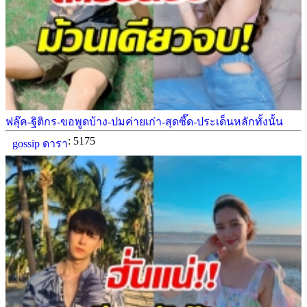
ฟลุ๊ค-ฐิติกร-ขอพูดบ้าง-ปมค่ายเก่า-สุดซี๊ด-ประเด็นหลักทั้งนั้น
: 5175
gossip ดารา