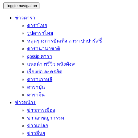
Toggle navigation
ข่าวดารา
ดาราไทย
รูปดาราไทย
หลุดๆวงการบันเทิง ดารา ปาปารัสซี่
ดารานานาชาติ
gossip ดารา
แนะนำ พรีวิว หนังดังw
เรื่องย่อ ละครฮิต
ดาราเกาหลี
ดาราปุ่น
ดาราจีน
ข่าวหน้า1
ข่าวการเมือง
ข่าวอาชญากรรม
ข่าวแปลก
ข่าวอื่นๆ