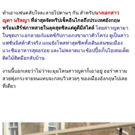
ทำเอาแฟนคลับใจละลายไปตามๆ กัน สำหรับ
นางเอกสาว
ญดา นริลญา
ที่ล่าสุดจัดทริปเช็คอินไกลถึงประเทศอังกฤษ
พร้อมเสิร์ฟภาพสวยในลุคสุดชิลแต่ดูดีมีสไตล์
โดยสาวญดามา
ในชุดเกาะอกลายเก๋แมตช์กับกางเกงขายาวตัวโคร่ง ดูเป็นสาว
แฟชั่นนิสต้าตัวจริง แถมยังโพสท่าสุดชิคทั้งเดินเล่นชมเมือง
แวะชิมอาหารสุดอร่อย และไม่พลาดแวะช้อปปิ้งเก็บไอเทมเด็ด
ติดไม้ติดมือกลับบ้าน
งานนี้บอกเลยว่าไม่ว่าจะมุมไหนสาวญดาก็เอาอยู่ ออร่าความ
สวยพุ่งกระจายจนแทบจะกลบวิวสวยๆ ของเมืองอังกฤษไปเลย
ทีเดียว