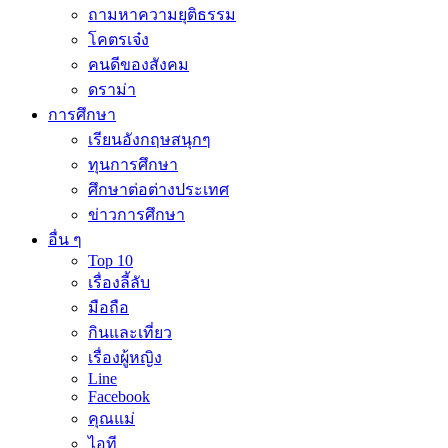
ถามหาความยุติธรรม
โคตรเจ๋ง
คนดีของสังคม
ดราม่า
การศึกษา
เรียนอังกฤษสนุกๆ
ทุนการศึกษา
ศึกษาต่อต่างประเทศ
ข่าวการศึกษา
อื่น ๆ
Top 10
เรื่องลี้ลับ
มือถือ
กินและเที่ยว
เรื่องผู้หญิง
Line
Facebook
คุณแม่
ไอที