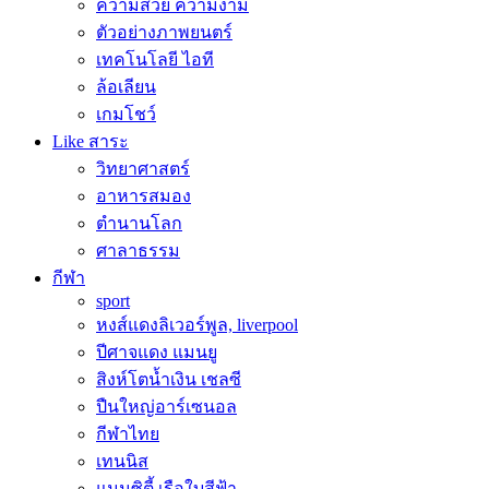
ความสวย ความงาม
ตัวอย่างภาพยนตร์
เทคโนโลยี ไอที
ล้อเลียน
เกมโชว์
Like สาระ
วิทยาศาสตร์
อาหารสมอง
ตำนานโลก
ศาลาธรรม
กีฬา
sport
หงส์แดงลิเวอร์พูล, liverpool
ปีศาจแดง แมนยู
สิงห์โตน้ำเงิน เชลซี
ปืนใหญ่อาร์เซนอล
กีฬาไทย
เทนนิส
แมนซิตี้ เรือใบสีฟ้า