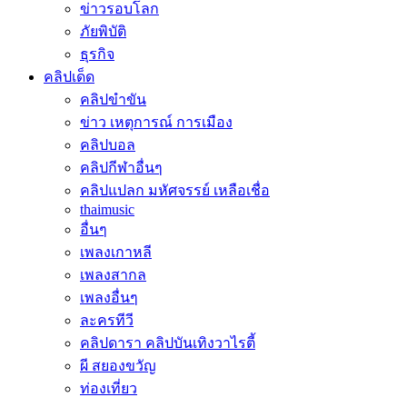
ข่าวรอบโลก
ภัยพิบัติ
ธุรกิจ
คลิปเด็ด
คลิปขำขัน
ข่าว เหตุการณ์ การเมือง
คลิปบอล
คลิปกีฬาอื่นๆ
คลิปแปลก มหัศจรรย์ เหลือเชื่อ
thaimusic
อื่นๆ
เพลงเกาหลี
เพลงสากล
เพลงอื่นๆ
ละครทีวี
คลิปดารา คลิปบันเทิงวาไรตี้
ผี สยองขวัญ
ท่องเที่ยว