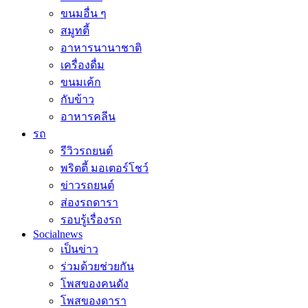
ขนมอื่น ๆ
สมูทตี้
อาหารนานาชาติ
เครื่องดื่ม
ขนมเค้ก
กับข้าว
อาหารคลีน
รถ
รีวิวรถยนต์
พริตตี้ มอเตอร์โชว์
ข่าวรถยนต์
ส่องรถดารา
รอบรู้เรื่องรถ
Socialnews
เป็นข่าว
ร่วมด้วยช่วยกัน
โพสของคนดัง
โพสของดารา