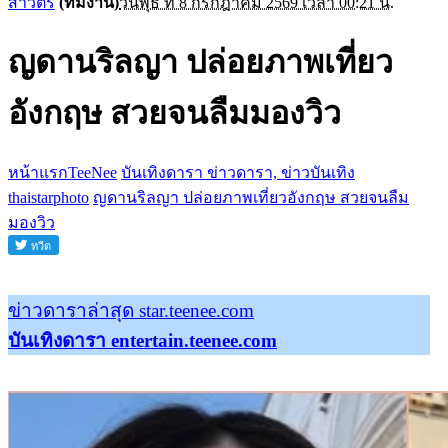
สาวิตรี
(ทีมงาน)
วันพุธ ที่ 8 กรกฎาคม 2569 เวลา 00:21 น.
ญดานริลญา ปล่อยภาพเที่ยว
อังกฤษ สวยจนลืมมองวิว
หน้าแรกTeeNee
บันเทิงดารา ข่าวดารา, ข่าวบันเทิง
thaistarphoto
ญดานริลญา ปล่อยภาพเที่ยวอังกฤษ สวยจนลืม
มองวิว
ข่าวดาราล่าสุด star.teenee.com
บันเทิงดารา entertain.teenee.com