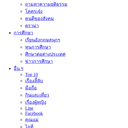
ถามหาความยุติธรรม
โคตรเจ๋ง
คนดีของสังคม
ดราม่า
การศึกษา
เรียนอังกฤษสนุกๆ
ทุนการศึกษา
ศึกษาต่อต่างประเทศ
ข่าวการศึกษา
อื่น ๆ
Top 10
เรื่องลี้ลับ
มือถือ
กินและเที่ยว
เรื่องผู้หญิง
Line
Facebook
คุณแม่
ไอที