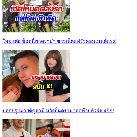
ใหม่-เต๋อ ช็อตนี้พาดราม่า ชาวเน็ตเเห่รัวคอมเมนต์เเรง!
ปล่อยรูปมายด์คู่สามี หวังปั่นดราม่าสุดท้ายทัวร์ลงเก้อ!