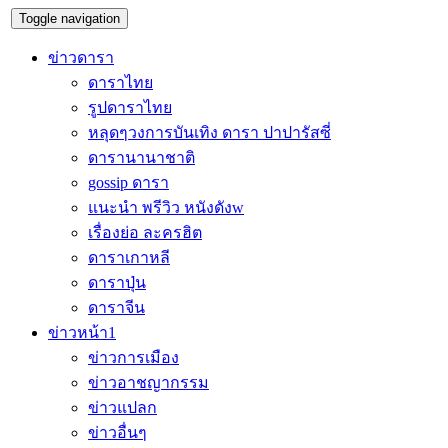
Toggle navigation
ข่าวดารา
ดาราไทย
รูปดาราไทย
หลุดๆวงการบันเทิง ดารา ปาปารัสซี่
ดารานานาชาติ
gossip ดารา
แนะนำ พรีวิว หนังดังw
เรื่องย่อ ละครฮิต
ดาราเกาหลี
ดาราปุ่น
ดาราจีน
ข่าวหน้า1
ข่าวการเมือง
ข่าวอาชญากรรม
ข่าวแปลก
ข่าวอื่นๆ