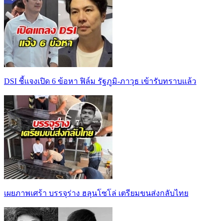
DSI ชี้แจงเปิด 6 ข้อหา ฟิล์ม รัฐภูมิ-ภาวุธ เข้ารับทราบแล้ว
เผยภาพเศร้า บรรจุร่าง ฮลุนโซโล่ เตรียมขนส่งกลับไทย