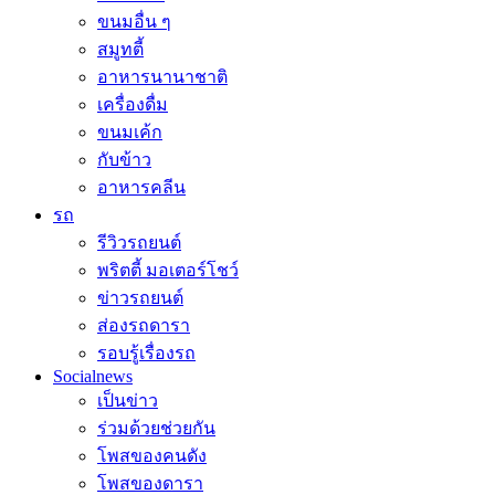
ขนมอื่น ๆ
สมูทตี้
อาหารนานาชาติ
เครื่องดื่ม
ขนมเค้ก
กับข้าว
อาหารคลีน
รถ
รีวิวรถยนต์
พริตตี้ มอเตอร์โชว์
ข่าวรถยนต์
ส่องรถดารา
รอบรู้เรื่องรถ
Socialnews
เป็นข่าว
ร่วมด้วยช่วยกัน
โพสของคนดัง
โพสของดารา