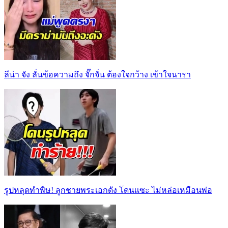
ลีน่า จัง ลั่นข้อความถึง จั๊กจั่น ต้องใจกว้าง เข้าใจนารา
รูปหลุดทำพิษ! ลูกชายพระเอกดัง โดนเเซะ ไม่หล่อเหมือนพ่อ