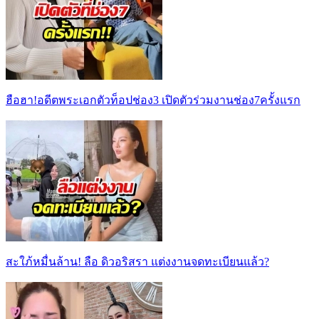
ฮือฮา!อดีตพระเอกตัวท็อปช่อง3 เปิดตัวร่วมงานช่อง7ครั้งแรก
สะใภ้หมื่นล้าน! ลือ ดิวอริสรา แต่งงานจดทะเบียนแล้ว?