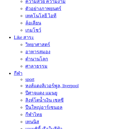
ความสวย ความงาม
ตัวอย่างภาพยนตร์
เทคโนโลยี ไอที
ล้อเลียน
เกมโชว์
Like สาระ
วิทยาศาสตร์
อาหารสมอง
ตำนานโลก
ศาลาธรรม
กีฬา
sport
หงส์แดงลิเวอร์พูล, liverpool
ปีศาจแดง แมนยู
สิงห์โตน้ำเงิน เชลซี
ปืนใหญ่อาร์เซนอล
กีฬาไทย
เทนนิส
แมนซิตี้ เรือใบสีฟ้า