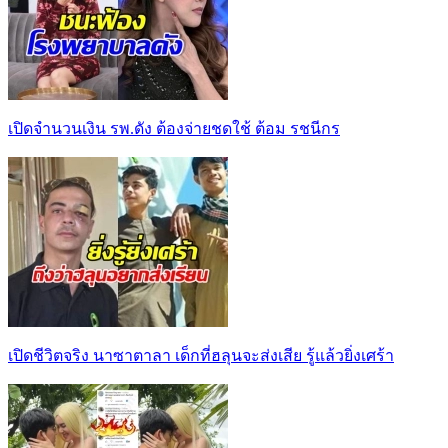
เปิดจำนวนเงิน รพ.ดัง ต้องจ่ายชดใช้ ต้อม รชนีกร
เปิดชีวิตจริง นาซาตาลา เด็กที่ฮลุนจะส่งเสีย รู้แล้วยิ่งเศร้า