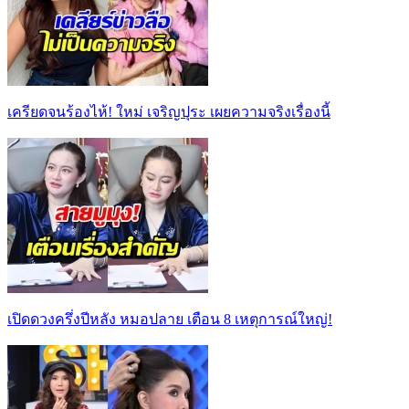
เครียดจนร้องไห้! ใหม่ เจริญปุระ เผยความจริงเรื่องนี้
เปิดดวงครึ่งปีหลัง หมอปลาย เตือน 8 เหตุการณ์ใหญ่!