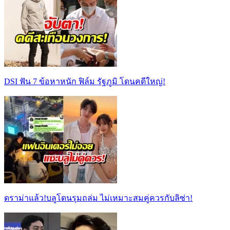
DSI ฟัน 7 ข้อหาหนัก ฟิล์ม รัฐภูมิ โดนคดีใหญ่!
ดราม่าแล้ว!บลูโดนรุมถล่ม ไม่เหมาะสมคู่ควรกับลิซ่า!