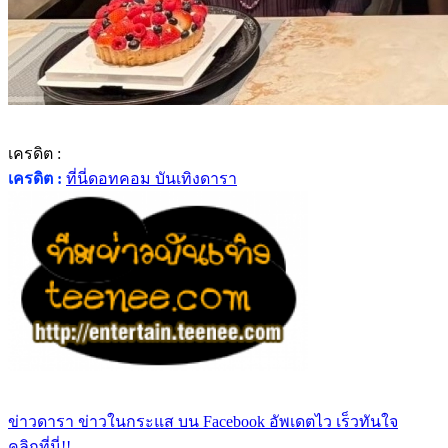
เครดิต :
เครดิต :
ที่นี่ดอทคอม บันเทิงดารา
ข่าวดารา ข่าวในกระแส บน Facebook อัพเดตไว เร็วทันใจ
คลิกที่นี่!!