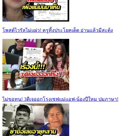
โพสต์ไวรัลไม่แผ่ว! ครูทิ้งประโยคเด็ด อ่านแล้วมีสะดุ้ง
ไม่ขอทน! 3ดีเจออกโรงเซฟแม่แอฟ-น้องปีใหม ปมภาษา!