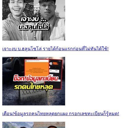
เจาะงบ บ.ฮลุนโซโล่ รายได้ก้อนแรกก่อนที่ไม่ทันได้ใช้!
เตือน!ข้อมูลรถคนไทยหลุดยกแผง กรอกเลขทะเบียนก็รู้หมด!