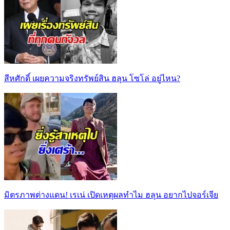
สีหศักดิ์ เผยความจริงทรัพย์สิน ฮลุน โซโล่ อยู่ไหน?
มิตรภาพต่างแดน! เรเน่ เปิดเหตุผลทำไม ฮลุน อยากไปจอร์เจีย