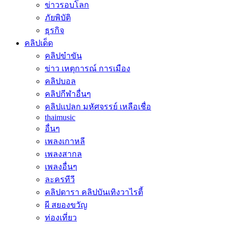
ข่าวรอบโลก
ภัยพิบัติ
ธุรกิจ
คลิปเด็ด
คลิปขำขัน
ข่าว เหตุการณ์ การเมือง
คลิปบอล
คลิปกีฬาอื่นๆ
คลิปแปลก มหัศจรรย์ เหลือเชื่อ
thaimusic
อื่นๆ
เพลงเกาหลี
เพลงสากล
เพลงอื่นๆ
ละครทีวี
คลิปดารา คลิปบันเทิงวาไรตี้
ผี สยองขวัญ
ท่องเที่ยว