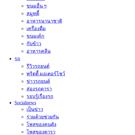
ขนมอื่น ๆ
สมูทตี้
อาหารนานาชาติ
เครื่องดื่ม
ขนมเค้ก
กับข้าว
อาหารคลีน
รถ
รีวิวรถยนต์
พริตตี้ มอเตอร์โชว์
ข่าวรถยนต์
ส่องรถดารา
รอบรู้เรื่องรถ
Socialnews
เป็นข่าว
ร่วมด้วยช่วยกัน
โพสของคนดัง
โพสของดารา