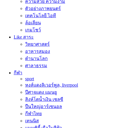
ความสวย ความงาม
ตัวอย่างภาพยนตร์
เทคโนโลยี ไอที
ล้อเลียน
เกมโชว์
Like สาระ
วิทยาศาสตร์
อาหารสมอง
ตำนานโลก
ศาลาธรรม
กีฬา
sport
หงส์แดงลิเวอร์พูล, liverpool
ปีศาจแดง แมนยู
สิงห์โตน้ำเงิน เชลซี
ปืนใหญ่อาร์เซนอล
กีฬาไทย
เทนนิส
แมนซิตี้ เรือใบสีฟ้า