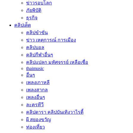
ข่าวรอบโลก
ภัยพิบัติ
ธุรกิจ
คลิปเด็ด
คลิปขำขัน
ข่าว เหตุการณ์ การเมือง
คลิปบอล
คลิปกีฬาอื่นๆ
คลิปแปลก มหัศจรรย์ เหลือเชื่อ
thaimusic
อื่นๆ
เพลงเกาหลี
เพลงสากล
เพลงอื่นๆ
ละครทีวี
คลิปดารา คลิปบันเทิงวาไรตี้
ผี สยองขวัญ
ท่องเที่ยว