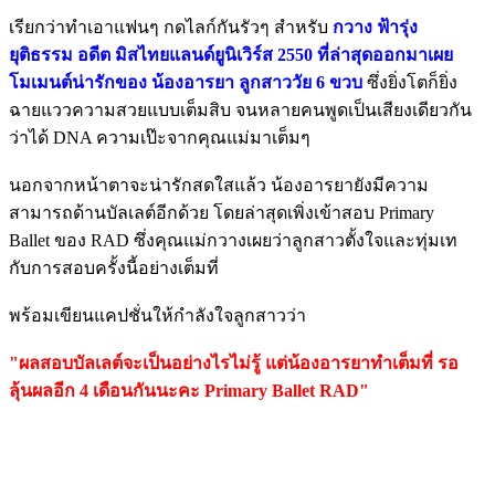
เรียกว่าทำเอาแฟนๆ กดไลก์กันรัวๆ สำหรับ
กวาง ฟ้ารุ่ง
ยุติธรรม อดีต มิสไทยแลนด์ยูนิเวิร์ส 2550 ที่ล่าสุดออกมาเผย
โมเมนต์น่ารักของ น้องอารยา ลูกสาววัย 6 ขวบ
ซึ่งยิ่งโตก็ยิ่ง
ฉายแววความสวยแบบเต็มสิบ จนหลายคนพูดเป็นเสียงเดียวกัน
ว่าได้ DNA ความเป๊ะจากคุณแม่มาเต็มๆ
นอกจากหน้าตาจะน่ารักสดใสแล้ว น้องอารยายังมีความ
สามารถด้านบัลเลต์อีกด้วย โดยล่าสุดเพิ่งเข้าสอบ Primary
Ballet ของ RAD ซึ่งคุณแม่กวางเผยว่าลูกสาวตั้งใจและทุ่มเท
กับการสอบครั้งนี้อย่างเต็มที่
พร้อมเขียนแคปชั่นให้กำลังใจลูกสาวว่า
"ผลสอบบัลเลต์จะเป็นอย่างไรไม่รู้ แต่น้องอารยาทำเต็มที่ รอ
ลุ้นผลอีก 4 เดือนกันนะคะ Primary Ballet RAD"