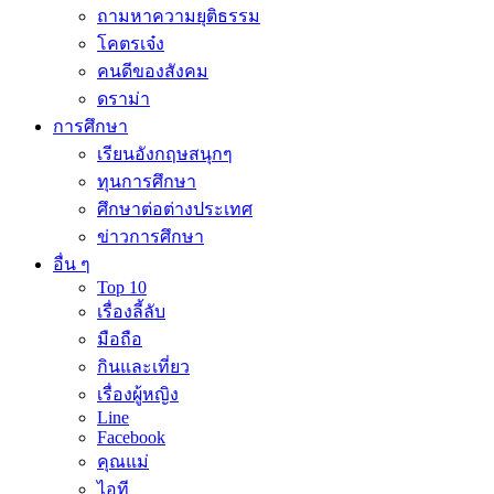
ถามหาความยุติธรรม
โคตรเจ๋ง
คนดีของสังคม
ดราม่า
การศึกษา
เรียนอังกฤษสนุกๆ
ทุนการศึกษา
ศึกษาต่อต่างประเทศ
ข่าวการศึกษา
อื่น ๆ
Top 10
เรื่องลี้ลับ
มือถือ
กินและเที่ยว
เรื่องผู้หญิง
Line
Facebook
คุณแม่
ไอที