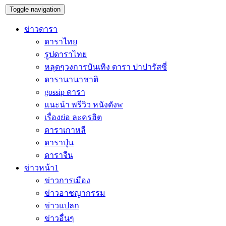
Toggle navigation
ข่าวดารา
ดาราไทย
รูปดาราไทย
หลุดๆวงการบันเทิง ดารา ปาปารัสซี่
ดารานานาชาติ
gossip ดารา
แนะนำ พรีวิว หนังดังw
เรื่องย่อ ละครฮิต
ดาราเกาหลี
ดาราปุ่น
ดาราจีน
ข่าวหน้า1
ข่าวการเมือง
ข่าวอาชญากรรม
ข่าวแปลก
ข่าวอื่นๆ