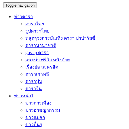
Toggle navigation
ข่าวดารา
ดาราไทย
รูปดาราไทย
หลุดๆวงการบันเทิง ดารา ปาปารัสซี่
ดารานานาชาติ
gossip ดารา
แนะนำ พรีวิว หนังดังw
เรื่องย่อ ละครฮิต
ดาราเกาหลี
ดาราปุ่น
ดาราจีน
ข่าวหน้า1
ข่าวการเมือง
ข่าวอาชญากรรม
ข่าวแปลก
ข่าวอื่นๆ