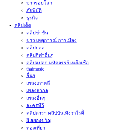
ข่าวรอบโลก
ภัยพิบัติ
ธุรกิจ
คลิปเด็ด
คลิปขำขัน
ข่าว เหตุการณ์ การเมือง
คลิปบอล
คลิปกีฬาอื่นๆ
คลิปแปลก มหัศจรรย์ เหลือเชื่อ
thaimusic
อื่นๆ
เพลงเกาหลี
เพลงสากล
เพลงอื่นๆ
ละครทีวี
คลิปดารา คลิปบันเทิงวาไรตี้
ผี สยองขวัญ
ท่องเที่ยว