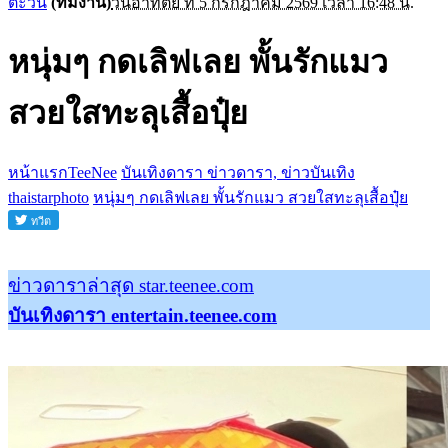
ตะวัน
(ทีมงาน)
วันอาทิตย์ ที่ 5 กรกฎาคม 2569 เวลา 16:48 น.
หนุ่มๆ กดเลิฟเลย พั้นรักแมว
สวยใสทะลุเสื้อปุ๋ย
หน้าแรกTeeNee
บันเทิงดารา ข่าวดารา, ข่าวบันเทิง
thaistarphoto
หนุ่มๆ กดเลิฟเลย พั้นรักแมว สวยใสทะลุเสื้อปุ๋ย
ข่าวดาราล่าสุด star.teenee.com
บันเทิงดารา entertain.teenee.com