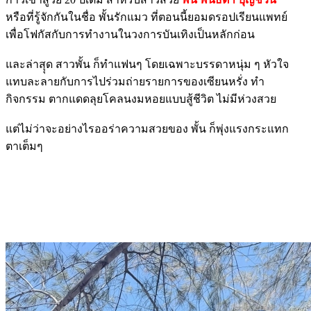
หรือที่รู้จักกันในชื่อ พั้นรักแมว ที่ตอนนี้ยอมดรอปเรียนแพทย์
เพื่อโฟกัสกับการทำงานในวงการบันเทิงเป็นหลักก่อน
และล่าสุุด สาวพั้น ก็ทำแฟนๆ โดยเฉพาะบรรดาหนุ่ม ๆ หัวใจ
แทบละลายกับการไปร่วมถ่ายรายการของเซียนหรั่ง ทำ
กิจกรรม ตากแดดลุยโคลนงมหอยแบบสู้ชีวิต ไม่มีห่วงสวย
แต่ไม่ว่าจะอย่างไรออร่าความสวยของ พั้น ก็พุ่งแรงกระแทก
ตาเต็มๆ