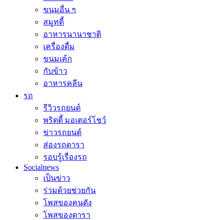
ขนมอื่น ๆ
สมูทตี้
อาหารนานาชาติ
เครื่องดื่ม
ขนมเค้ก
กับข้าว
อาหารคลีน
รถ
รีวิวรถยนต์
พริตตี้ มอเตอร์โชว์
ข่าวรถยนต์
ส่องรถดารา
รอบรู้เรื่องรถ
Socialnews
เป็นข่าว
ร่วมด้วยช่วยกัน
โพสของคนดัง
โพสของดารา