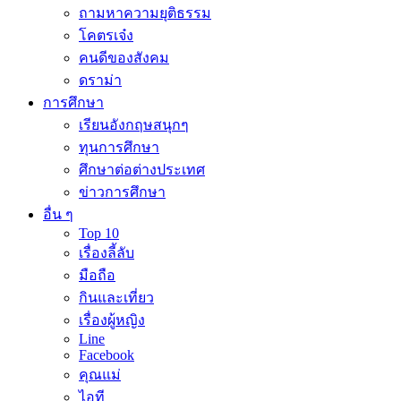
ถามหาความยุติธรรม
โคตรเจ๋ง
คนดีของสังคม
ดราม่า
การศึกษา
เรียนอังกฤษสนุกๆ
ทุนการศึกษา
ศึกษาต่อต่างประเทศ
ข่าวการศึกษา
อื่น ๆ
Top 10
เรื่องลี้ลับ
มือถือ
กินและเที่ยว
เรื่องผู้หญิง
Line
Facebook
คุณแม่
ไอที