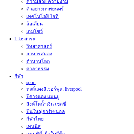
ความสวย ความงาม
ตัวอย่างภาพยนตร์
เทคโนโลยี ไอที
ล้อเลียน
เกมโชว์
Like สาระ
วิทยาศาสตร์
อาหารสมอง
ตำนานโลก
ศาลาธรรม
กีฬา
sport
หงส์แดงลิเวอร์พูล, liverpool
ปีศาจแดง แมนยู
สิงห์โตน้ำเงิน เชลซี
ปืนใหญ่อาร์เซนอล
กีฬาไทย
เทนนิส
แมนซิตี้ เรือใบสีฟ้า