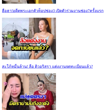
ฮือฮา!อดีตพระเอกตัวท็อปช่อง3 เปิดตัวร่วมงานช่อง7ครั้งแรก
สะใภ้หมื่นล้าน! ลือ ดิวอริสรา แต่งงานจดทะเบียนแล้ว?