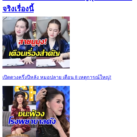
จริงเรื่องนี้
เปิดดวงครึ่งปีหลัง หมอปลาย เตือน 8 เหตุการณ์ใหญ่!