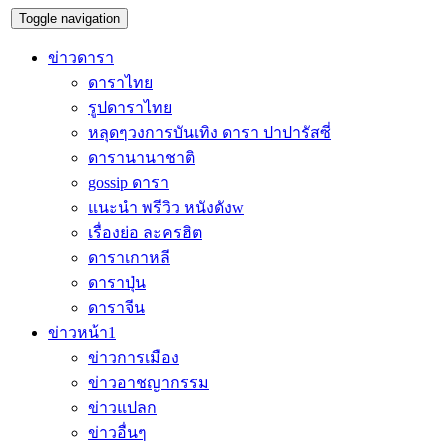
Toggle navigation
ข่าวดารา
ดาราไทย
รูปดาราไทย
หลุดๆวงการบันเทิง ดารา ปาปารัสซี่
ดารานานาชาติ
gossip ดารา
แนะนำ พรีวิว หนังดังw
เรื่องย่อ ละครฮิต
ดาราเกาหลี
ดาราปุ่น
ดาราจีน
ข่าวหน้า1
ข่าวการเมือง
ข่าวอาชญากรรม
ข่าวแปลก
ข่าวอื่นๆ