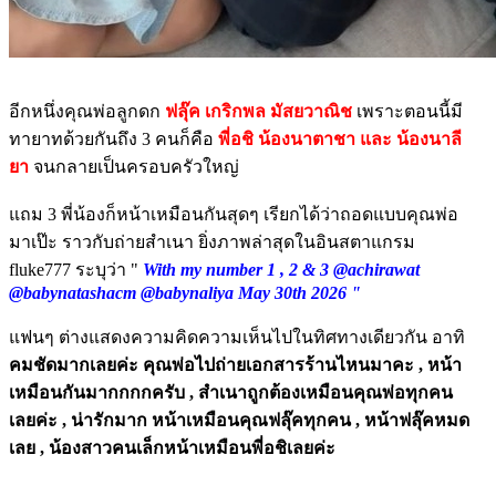
อีกหนึ่งคุณพ่อลูกดก
ฟลุ๊ค เกริกพล มัสยวาณิช
เพราะตอนนี้มี
ทายาทด้วยกันถึง 3 คนก็คือ
พี่อชิ น้องนาตาชา และ น้องนาลี
ยา
จนกลายเป็นครอบครัวใหญ่
แถม 3 พี่น้องก็หน้าเหมือนกันสุดๆ เรียกได้ว่าถอดแบบคุณพ่อ
มาเป๊ะ ราวกับถ่ายสำเนา ยิ่งภาพล่าสุดในอินสตาแกรม
fluke777 ระบุว่า "
With my number 1 , 2 & 3 @achirawat
@babynatashacm @babynaliya May 30th 2026 "
แฟนๆ ต่างแสดงความคิดความเห็นไปในทิศทางเดียวกัน อาทิ
คมชัดมากเลยค่ะ คุณพ่อไปถ่ายเอกสารร้านไหนมาคะ , หน้า
เหมือนกันมากกกกครับ , สำเนาถูกต้องเหมือนคุณพ่อทุกคน
เลยค่ะ , น่ารักมาก หน้าเหมือนคุณฟลุ๊คทุกคน , หน้าฟลุ๊คหมด
เลย , น้องสาวคนเล็กหน้าเหมือนพี่อชิเลยค่ะ