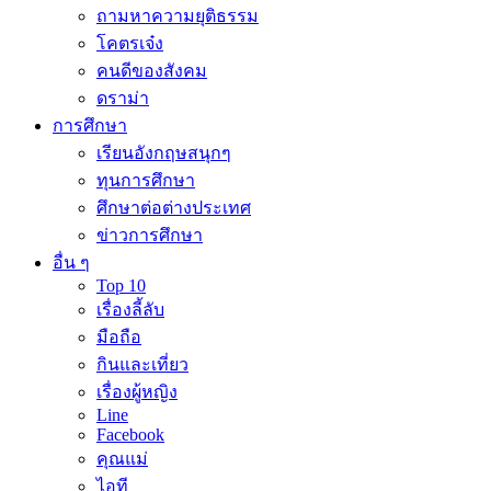
ถามหาความยุติธรรม
โคตรเจ๋ง
คนดีของสังคม
ดราม่า
การศึกษา
เรียนอังกฤษสนุกๆ
ทุนการศึกษา
ศึกษาต่อต่างประเทศ
ข่าวการศึกษา
อื่น ๆ
Top 10
เรื่องลี้ลับ
มือถือ
กินและเที่ยว
เรื่องผู้หญิง
Line
Facebook
คุณแม่
ไอที