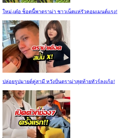
ใหม่-เต๋อ ช็อตนี้พาดราม่า ชาวเน็ตเเห่รัวคอมเมนต์เเรง!
ปล่อยรูปมายด์คู่สามี หวังปั่นดราม่าสุดท้ายทัวร์ลงเก้อ!