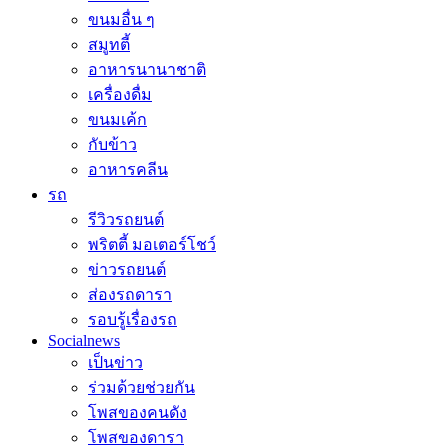
ขนมอื่น ๆ
สมูทตี้
อาหารนานาชาติ
เครื่องดื่ม
ขนมเค้ก
กับข้าว
อาหารคลีน
รถ
รีวิวรถยนต์
พริตตี้ มอเตอร์โชว์
ข่าวรถยนต์
ส่องรถดารา
รอบรู้เรื่องรถ
Socialnews
เป็นข่าว
ร่วมด้วยช่วยกัน
โพสของคนดัง
โพสของดารา