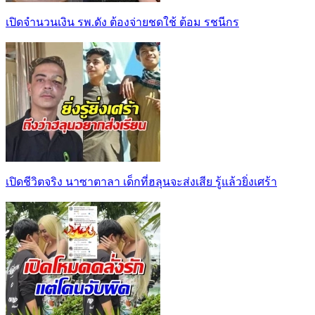
เปิดจำนวนเงิน รพ.ดัง ต้องจ่ายชดใช้ ต้อม รชนีกร
เปิดชีวิตจริง นาซาตาลา เด็กที่ฮลุนจะส่งเสีย รู้แล้วยิ่งเศร้า