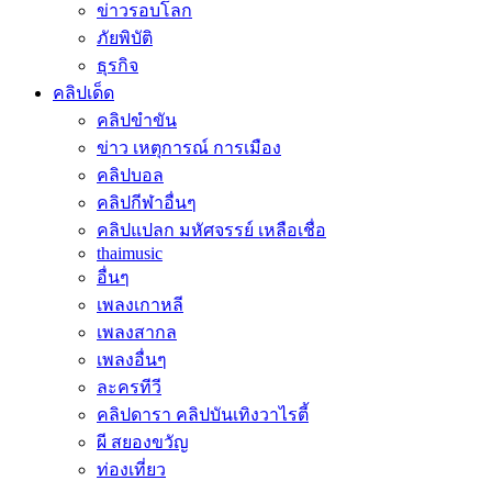
ข่าวรอบโลก
ภัยพิบัติ
ธุรกิจ
คลิปเด็ด
คลิปขำขัน
ข่าว เหตุการณ์ การเมือง
คลิปบอล
คลิปกีฬาอื่นๆ
คลิปแปลก มหัศจรรย์ เหลือเชื่อ
thaimusic
อื่นๆ
เพลงเกาหลี
เพลงสากล
เพลงอื่นๆ
ละครทีวี
คลิปดารา คลิปบันเทิงวาไรตี้
ผี สยองขวัญ
ท่องเที่ยว