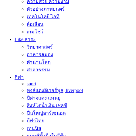
ความสวย ความงาม
ตัวอย่างภาพยนตร์
เทคโนโลยี ไอที
ล้อเลียน
เกมโชว์
Like สาระ
วิทยาศาสตร์
อาหารสมอง
ตำนานโลก
ศาลาธรรม
กีฬา
sport
หงส์แดงลิเวอร์พูล, liverpool
ปีศาจแดง แมนยู
สิงห์โตน้ำเงิน เชลซี
ปืนใหญ่อาร์เซนอล
กีฬาไทย
เทนนิส
แมนซิตี้ เรือใบสีฟ้า