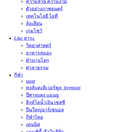
ความสวย ความงาม
ตัวอย่างภาพยนตร์
เทคโนโลยี ไอที
ล้อเลียน
เกมโชว์
Like สาระ
วิทยาศาสตร์
อาหารสมอง
ตำนานโลก
ศาลาธรรม
กีฬา
sport
หงส์แดงลิเวอร์พูล, liverpool
ปีศาจแดง แมนยู
สิงห์โตน้ำเงิน เชลซี
ปืนใหญ่อาร์เซนอล
กีฬาไทย
เทนนิส
แมนซิตี้ เรือใบสีฟ้า