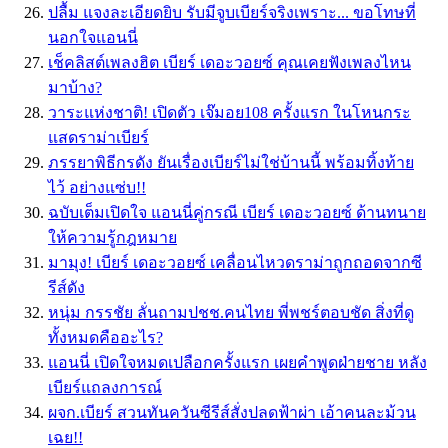
ปลื้ม แจงละเอียดยิบ รับมีจูบเบียร์จริงเพราะ... ขอโทษที่
นอกใจแอนนี่
เช็คลิสต์เพลงฮิต เบียร์ เดอะวอยซ์ คุณเคยฟังเพลงไหน
มาบ้าง?
วาระแห่งชาติ! เปิดตัว เจ๊มอย108 ครั้งแรก ในโหนกระ
แสดราม่าเบียร์
ภรรยาพิธีกรดัง ยันเรื่องเบียร์ไม่ใช่บ้านนี้ พร้อมทิ้งท้าย
ไว้ อย่างแซ่บ!!
ฉบับเต็มเปิดใจ แอนนี่คู่กรณี เบียร์ เดอะวอยซ์ ด้านทนาย
ให้ความรู้กฎหมาย
มามุง! เบียร์ เดอะวอยซ์ เคลื่อนไหวดราม่าถูกถอดจากซี
รีส์ดัง
หนุ่ม กรรชัย ลั่นถามปชช.คนไทย พี่พชร์ตอบชัด สิ่งที่ดู
ทั้งหมดคืออะไร?
แอนนี่ เปิดใจหมดเปลือกครั้งแรก เผยคำพูดฝ่ายชาย หลัง
เบียร์แถลงการณ์
ผจก.เบียร์ สวนทันควันซีรีส์สั่งปลดฟ้าผ่า เอ้าคนละม้วน
เฉย!!