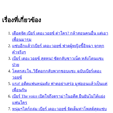
เรื่องที่เกี่ยวข้อง
เดือดจัด เบียร์ เดอะวอยซ์ ด่าใคร? กล้าสอนคนอื่น แต่เอา
เพื่อนมารุม
แซ่บอีกแล้ว!เบียร์ เดอะวอยซ์ ฟาดผู้หญิงขี้อิจฉา จุกทุก
คำจริงๆ
เบียร์ เดอะวอยซ์ สุดทน! ซัดกลับชาวเน็ต หลังโดนแซะ
ป่วย
โคตรสะใจ..วิธีตอกกลับพวกชอบแซะ ฉบับเบียร์เดอะ
วอยซ์
แรง! อดีตแฟนหนุ่มดัง ฟาดอย่าเสร่อ มูฟออนแล้วเป็นแค่
เพื่อนกัน
เบียร์ The voice เปิดใจถึงดราม่าในอดีต ยืนยันไม่ได้แย่ง
แฟนใคร
หนุ่มๆไลก์ถล่ม เบียร์ เดอะวอยซ์ จัดเต็มท่าโพสต์สุดแซ่บ