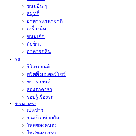
ขนมอื่น ๆ
สมูทตี้
อาหารนานาชาติ
เครื่องดื่ม
ขนมเค้ก
กับข้าว
อาหารคลีน
รถ
รีวิวรถยนต์
พริตตี้ มอเตอร์โชว์
ข่าวรถยนต์
ส่องรถดารา
รอบรู้เรื่องรถ
Socialnews
เป็นข่าว
ร่วมด้วยช่วยกัน
โพสของคนดัง
โพสของดารา