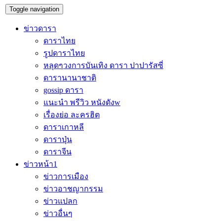
Toggle navigation
ข่าวดารา
ดาราไทย
รูปดาราไทย
หลุดๆวงการบันเทิง ดารา ปาปารัสซี่
ดารานานาชาติ
gossip ดารา
แนะนำ พรีวิว หนังดังw
เรื่องย่อ ละครฮิต
ดาราเกาหลี
ดาราปุ่น
ดาราจีน
ข่าวหน้า1
ข่าวการเมือง
ข่าวอาชญากรรม
ข่าวแปลก
ข่าวอื่นๆ