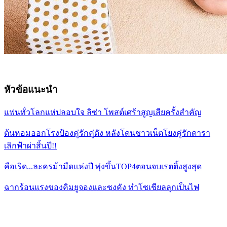
หัวข้อแนะนำ
แฟนทั่วโลกแห่ปลอบใจ ลิซ่า โพสต์เศร้าสูญเสียครั้งสำคัญ
ต้นหอมออกโรงป้องคู่รักคู่ดัง หลังโดนชาวเน็ตโยงคู่รักดารา
เลิกฟ้าผ่าสิ้นปี!!
คือเริด...ละครม้ามืดแห่งปี พุ่งขึ้นTOP4ตอนจบเรตติ้งสูงสุด
ฉากร้อนแรงของคิมยูจองและซงคัง ทําโซเชียลลุกเป็นไฟ