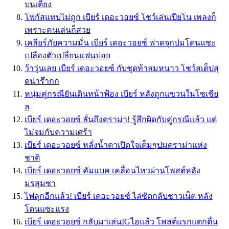
บนเตียง
โฟกัสแทบไม่ถูก เบียร์ เดอะวอยซ์ โชว์เล่นเปียโน เพลงก็
เพราะคนเล่นก็สวย
เคลียร์ภัยความมั่น เบียร์ เดอะวอยซ์ ฟาดจุกปมโดนแซะ
เปลืองตัวเปลี่ยนแฟนบ่อย
ว้าวุ่นเลย เบียร์ เดอะวอยซ์ กับชุดท้าลมหนาว โชว์สเต็ปสุ
ดน่าร๊ากก
หนุ่มคู่กรณียันเดินหน้าฟ้อง เบียร์ หลังถูกแขวนในโซเชีย
ล
เบียร์ เดอะวอยซ์ ลั่นถึงดราม่า! รู้สึกผิดกับคู่กรณีแล้ว แต่
ไม่จมกับความเศร้า
เบียร์ เดอะวอยซ์ หลั่งน้ำตาเปิดใจเต็มๆปมดราม่าแห่ง
ชาติ
เบียร์ เดอะวอยซ์ คัมแบค เคลื่อนไหวผ่านโพสต์หลัง
มรสุมซา
ไฟลุกอีกแล้ว! เบียร์ เดอะวอยซ์ ไล่ซัดกลับชาวเน็ต หลัง
โดนแซะแรง
เบียร์ เดอะวอยซ์ กลับมาเล่นIGไอแล้ว โพสต์แรกแตกตื่น