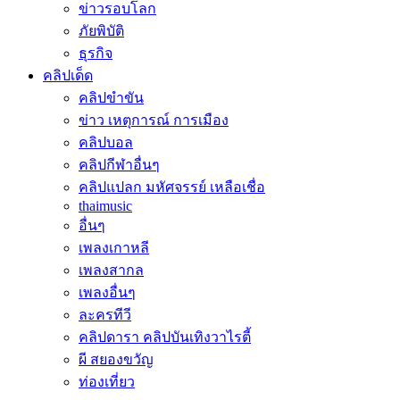
ข่าวรอบโลก
ภัยพิบัติ
ธุรกิจ
คลิปเด็ด
คลิปขำขัน
ข่าว เหตุการณ์ การเมือง
คลิปบอล
คลิปกีฬาอื่นๆ
คลิปแปลก มหัศจรรย์ เหลือเชื่อ
thaimusic
อื่นๆ
เพลงเกาหลี
เพลงสากล
เพลงอื่นๆ
ละครทีวี
คลิปดารา คลิปบันเทิงวาไรตี้
ผี สยองขวัญ
ท่องเที่ยว