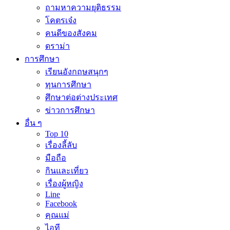
ถามหาความยุติธรรม
โคตรเจ๋ง
คนดีของสังคม
ดราม่า
การศึกษา
เรียนอังกฤษสนุกๆ
ทุนการศึกษา
ศึกษาต่อต่างประเทศ
ข่าวการศึกษา
อื่น ๆ
Top 10
เรื่องลี้ลับ
มือถือ
กินและเที่ยว
เรื่องผู้หญิง
Line
Facebook
คุณแม่
ไอที