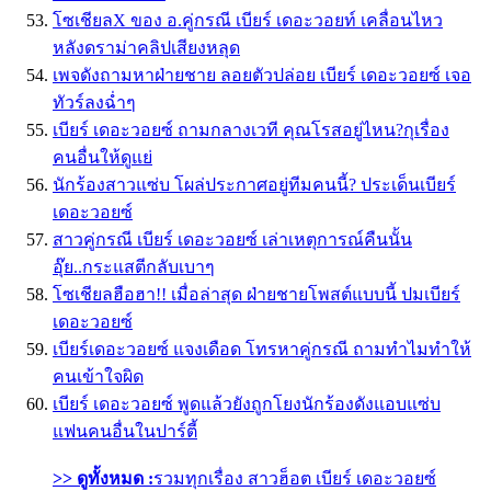
โซเชียลX ของ อ.คู่กรณี เบียร์ เดอะวอยท์ เคลื่อนไหว
หลังดราม่าคลิปเสียงหลุด
เพจดังถามหาฝ่ายชาย ลอยตัวปล่อย เบียร์ เดอะวอยซ์ เจอ
ทัวร์ลงฉ่ำๆ
เบียร์ เดอะวอยซ์ ถามกลางเวที คุณโรสอยู่ไหน?กุเรื่อง
คนอื่นให้ดูแย่
นักร้องสาวแซ่บ โผล่ประกาศอยู่ทีมคนนี้? ประเด็นเบียร์
เดอะวอยซ์
สาวคู่กรณี เบียร์ เดอะวอยซ์ เล่าเหตุการณ์คืนนั้น
อุ๊ย..กระแสตีกลับเบาๆ
โซเชียลฮือฮา!! เมื่อล่าสุด ฝ่ายชายโพสต์แบบนี้ ปมเบียร์
เดอะวอยซ์
เบียร์เดอะวอยซ์ แจงเดือด โทรหาคู่กรณี ถามทำไมทำให้
คนเข้าใจผิด
เบียร์ เดอะวอยซ์ พูดแล้วยังถูกโยงนักร้องดังแอบแซ่บ
แฟนคนอื่นในปาร์ตี้
>> ดูทั้งหมด :
รวมทุกเรื่อง สาวฮ็อต เบียร์ เดอะวอยซ์