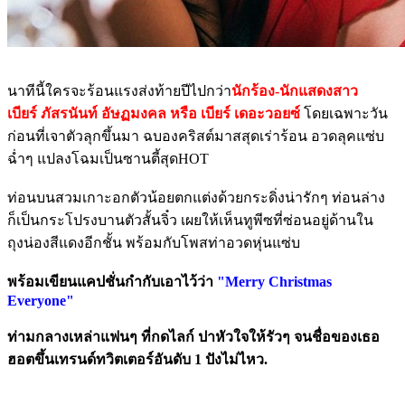
นาทีนี้ใครจะร้อนแรงส่งท้ายปีไปกว่า
นักร้อง-นักแสดงสาว
เบียร์ ภัสรนันท์ อัษฏมงคล หรือ เบียร์ เดอะวอยซ์
โดยเฉพาะวัน
ก่อนที่เจาตัวลุกขึ้นมา ฉบองคริสต์มาสสุดเร่าร้อน อวดลุคแซ่บ
ฉ่ำๆ แปลงโฉมเป็นซานตี้สุดHOT
ท่อนบนสวมเกาะอกตัวน้อยตกแต่งด้วยกระดิ่งน่ารักๆ ท่อนล่าง
ก็เป็นกระโปรงบานตัวสั้นจิ๋ว เผยให้เห็นทูพีซที่ซ่อนอยู่ด้านใน
ถุงน่องสีแดงอีกชั้น พร้อมกับโพสท่าอวดหุ่นแซ่บ
พร้อมเขียนแคปชั่นกำกับเอาไว้ว่า
"Merry Christmas
Everyone"
ท่ามกลางเหล่าแฟนๆ ที่กดไลก์ ปาหัวใจให้รัวๆ จนชื่อของเธอ
ฮอตขึ้นเทรนด์ทวิตเตอร์อันดับ 1 ปังไม่ไหว.