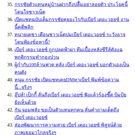
กรรชัยตัวแทนหมู่บ้านฝากถึงปลื้มอย่าลอยตัว ประโยคนี้
โดนใจชาวเน็ต
เปิดแชทฉบับเต็มกรรชัยคุยอะไรกับเบียร์ เดอะวอยซ์ งาน
นี้คดีพลิก
ทนายเดชา เตือนชาวเน็ตปมเบียร์ เดอะวอยซ์ ระวังอาจ
โดนฟ้องข้อหานี้?
เบียร์ เดอะวอยซ์ ถูกปลดฟ้าผ่า ทีมเบื้องหลังซีรีส์ดังเเฉ
พฤติกรรมทำกองป่วน
ผู้กำกับ100ล้านฟาด หลัง เบียร์ เดอะวอยซ์ บอกตัวเองเป็น
คนดัง
หนุ่ม กรรชัย เปิดแชทเคยDMหาเบียร์ พิมพ์ข้อความ
นี้...จริงๆ
อุ๊ปส์! เป็กกี้ ลั่นถึงเบียร์ เดอะวอยซ์ ฟังแล้วร้องซี๊ด ปุ้มปุ้ย
ยังเห็นด้วย
กัน จอมพลัง ขอเป็นตัวแทนทุกคน ลั่นคำถามเด็ดถึง
เบียร์ เดอะวอยซ์
ส่องพัฒนาการความสวย เบียร์ เดอะวอยซ์ พิสูจน์ด้วย
ภาพเธอมาไกลจริงๆ