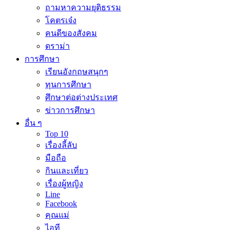
ถามหาความยุติธรรม
โคตรเจ๋ง
คนดีของสังคม
ดราม่า
การศึกษา
เรียนอังกฤษสนุกๆ
ทุนการศึกษา
ศึกษาต่อต่างประเทศ
ข่าวการศึกษา
อื่น ๆ
Top 10
เรื่องลี้ลับ
มือถือ
กินและเที่ยว
เรื่องผู้หญิง
Line
Facebook
คุณแม่
ไอที