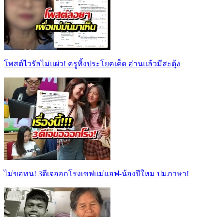
โพสต์ไวรัลไม่แผ่ว! ครูทิ้งประโยคเด็ด อ่านแล้วมีสะดุ้ง
ไม่ขอทน! 3ดีเจออกโรงเซฟแม่แอฟ-น้องปีใหม ปมภาษา!