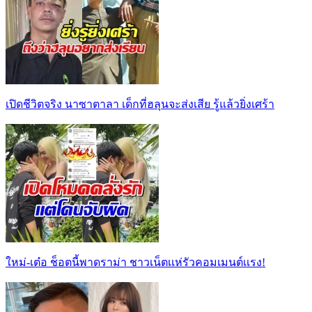
เปิดชีวิตจริง นาซาตาลา เด็กที่ฮลุนจะส่งเสีย รู้แล้วยิ่งเศร้า
ใหม่-เต๋อ ช็อตนี้พาดราม่า ชาวเน็ตเเห่รัวคอมเมนต์เเรง!