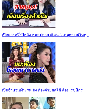
เปิดดวงครึ่งปีหลัง หมอปลาย เตือน 8 เหตุการณ์ใหญ่!
เปิดจำนวนเงิน รพ.ดัง ต้องจ่ายชดใช้ ต้อม รชนีกร