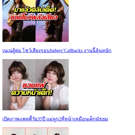
เนเน่สู้ต่อ โชว์เสียงรอบJudges’Callbacks งานนี้ลุ้นหนัก
เปิดภาพแพทตี้วัย35ปี แม่ลูก2ที่หน้าเหมือนเด็กมัธยม