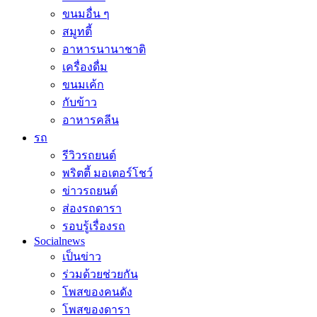
ขนมอื่น ๆ
สมูทตี้
อาหารนานาชาติ
เครื่องดื่ม
ขนมเค้ก
กับข้าว
อาหารคลีน
รถ
รีวิวรถยนต์
พริตตี้ มอเตอร์โชว์
ข่าวรถยนต์
ส่องรถดารา
รอบรู้เรื่องรถ
Socialnews
เป็นข่าว
ร่วมด้วยช่วยกัน
โพสของคนดัง
โพสของดารา