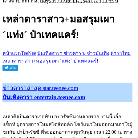
นางฟ้าปากกว้าง
วันพุธ ที่ 7 กันยายน 2548 เวลา 11:55 น.
เหล่าดาราสาว+มอสรุมเผา
´แท่ง´ ป๋าเทคแคร์!
หน้าแรกTeeNee
บันเทิงดารา ข่าวดารา, ข่าวบันเทิง
ดาราไทย
เหล่าดาราสาว+มอสรุมเผา ´แท่ง´ ป๋าเทคแคร์!
ข่าวดาราล่าสุด star.teenee.com
บันเทิงดารา entertain.teenee.com
เหล่าศิลปินดาราเจอพิษปาปารัซซีมาหลายราย งานนี้ เอ็ก
แซ็กท์ ผุดรายการใหม่สไตล์ทอล์ก โชว์แนวใหม่ออกมาเอาใจผู้
ชมกับ ปาป้า-รัซซี ที่จะออกอากาศทุกวันพุธ เวลา 22.00 น. ทาง