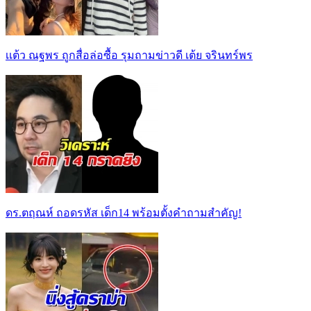
เเต้ว ณฐพร ถูกสื่อล่อซื้อ รุมถามข่าวดี เต้ย จรินทร์พร
ดร.ตฤณห์ ถอดรหัส เด็ก14 พร้อมตั้งคำถามสำคัญ!