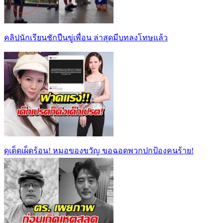
คลิปนักเรียนชักปืนขู่เพื่อน ล่าสุดมีบทลงโทษแล้ว
ดุเด็ดเผ็ดร้อน! หมอของขวัญ ขอฉอดพวกปกป้องคนร้าย!