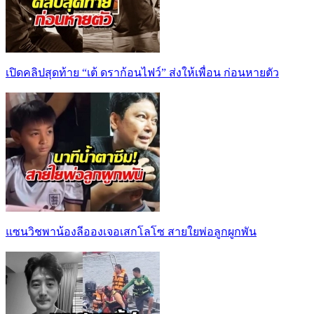
เปิดคลิปสุดท้าย “เต้ ดราก้อนไฟว์” ส่งให้เพื่อน ก่อนหายตัว
แซนวิชพาน้องลีอองเจอเสกโลโซ สายใยพ่อลูกผูกพัน