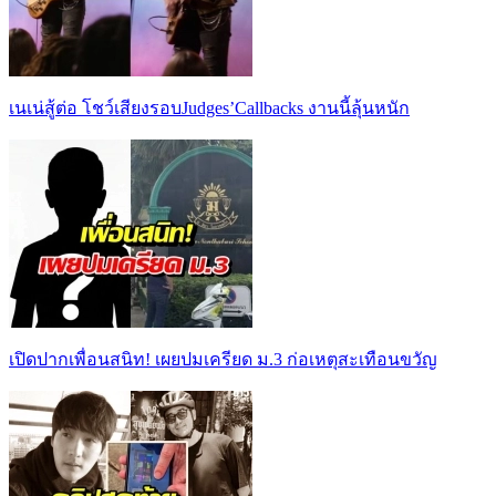
เนเน่สู้ต่อ โชว์เสียงรอบJudges’Callbacks งานนี้ลุ้นหนัก
เปิดปากเพื่อนสนิท! เผยปมเครียด ม.3 ก่อเหตุสะเทือนขวัญ