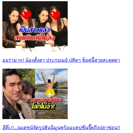
ออร่ามาก! น้องตั้งตา ประกบเมย์ ปทิดา ช็อตนี้สวยสะดุดตา
อุ๊ต๊ะ!!...ณเดชน์จัดรูปฮันนีมูนพร้อมแคปชั่นจี๊ดถึงปลาช่อน!!