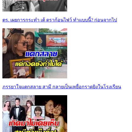
ตร. เผยการกระทำ เต้ ดราก้อนไฟว์ ทำแบบนี้? ก่อนจากไป
ภรรยาใจแตกสลาย สามี กลายเป็นเหยื่อกราดยิงในโรงเรียน