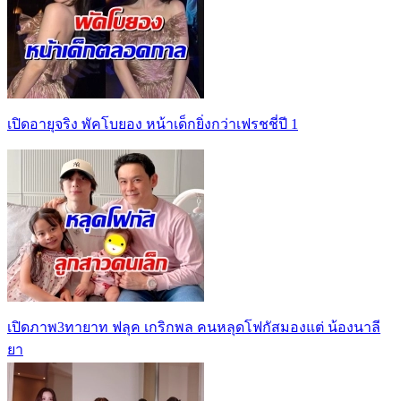
เปิดอายุจริง พัคโบยอง หน้าเด็กยิ่งกว่าเฟรชชี่ปี 1
เปิดภาพ3ทายาท ฟลุค เกริกพล คนหลุดโฟกัสมองแต่ น้องนาลี
ยา