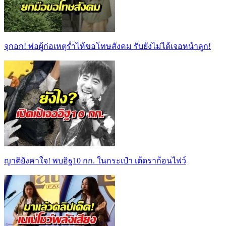
จุกอก! พ่อผู้ก่อเหตุร่ำไห้ขอโทษสังคม รับยังไม่ได้เจอหน้าลูก!
ญาติยังคาใจ! พบอิฐ10 กก. ในกระเป๋า เต้ดราก้อนไฟว์