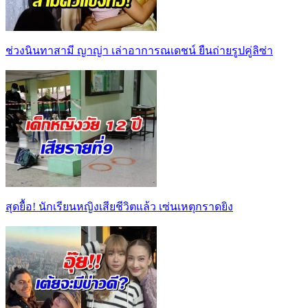
ช่วงนินทาสามี ญาญ่า เล่าอาการณเดชน์ ยืนถ่ายรูปคู่ลิซ่า
สุดยื้อ! นักเรียนหญิงเสียชีวิตแล้ว เซ่นเหตุกราดยิง