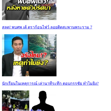
สลด! พบศพ เต้ ดราก้อนไฟว์ ลอยติดสะพานพระราม 7
นักเรียนในเหตุการณ์ เล่านาทีระทึก ตอบกรรชัย ทำไมยิง?