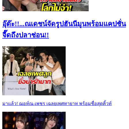
อุ๊ต๊ะ!!...ณเดชน์จัดรูปฮันนีมูนพร้อมแคปชั่น
จี๊ดถึงปลาช่อน!!
มาแล้ว! ฌอห์ณ-เพชร เฉลยเพศทายาท พร้อมชื่อสุดคิ้วท์