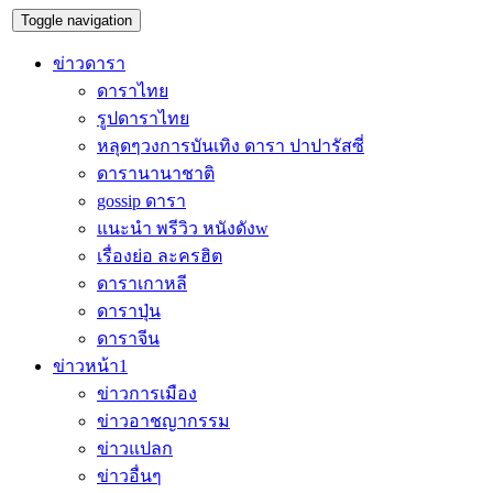
Toggle navigation
ข่าวดารา
ดาราไทย
รูปดาราไทย
หลุดๆวงการบันเทิง ดารา ปาปารัสซี่
ดารานานาชาติ
gossip ดารา
แนะนำ พรีวิว หนังดังw
เรื่องย่อ ละครฮิต
ดาราเกาหลี
ดาราปุ่น
ดาราจีน
ข่าวหน้า1
ข่าวการเมือง
ข่าวอาชญากรรม
ข่าวแปลก
ข่าวอื่นๆ