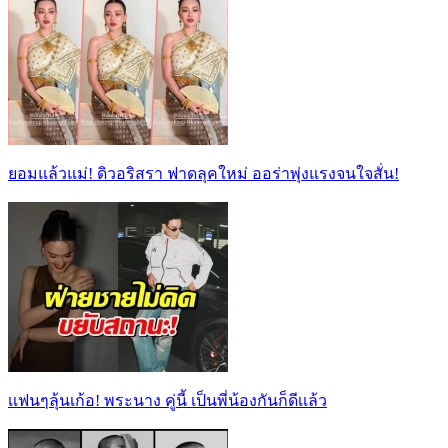
ยอมแล้วแม่! ดิวอริสรา ฟาดลุคใหม่ ออร่าพุ่งแรงจนใจสั่น!
เเฟนๆลุ้นเก้อ! พระนาง คู่นี้ เป็นพี่น้องกันก็ดีเเล้ว