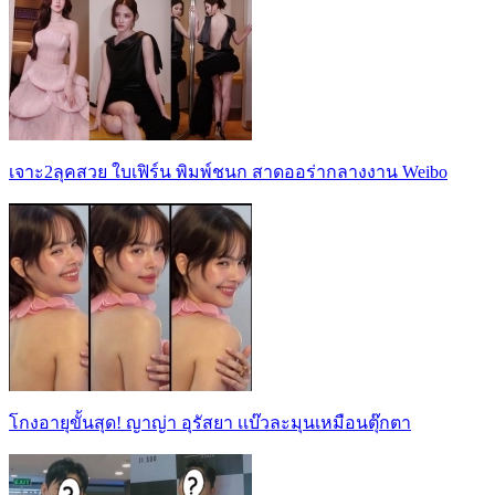
เจาะ2ลุคสวย ใบเฟิร์น พิมพ์ชนก สาดออร่ากลางงาน Weibo
โกงอายุขั้นสุด! ญาญ่า อุรัสยา เเบ๊วละมุนเหมือนตุ๊กตา