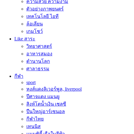
ความสวย ความงาม
ตัวอย่างภาพยนตร์
เทคโนโลยี ไอที
ล้อเลียน
เกมโชว์
Like สาระ
วิทยาศาสตร์
อาหารสมอง
ตำนานโลก
ศาลาธรรม
กีฬา
sport
หงส์แดงลิเวอร์พูล, liverpool
ปีศาจแดง แมนยู
สิงห์โตน้ำเงิน เชลซี
ปืนใหญ่อาร์เซนอล
กีฬาไทย
เทนนิส
แมนซิตี้ เรือใบสีฟ้า