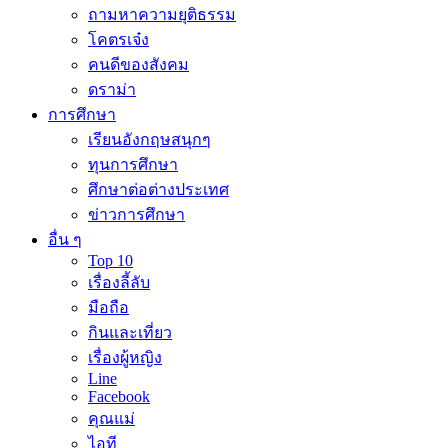
ถามหาความยุติธรรม
โคตรเจ๋ง
คนดีของสังคม
ดราม่า
การศึกษา
เรียนอังกฤษสนุกๆ
ทุนการศึกษา
ศึกษาต่อต่างประเทศ
ข่าวการศึกษา
อื่น ๆ
Top 10
เรื่องลี้ลับ
มือถือ
กินและเที่ยว
เรื่องผู้หญิง
Line
Facebook
คุณแม่
ไอที