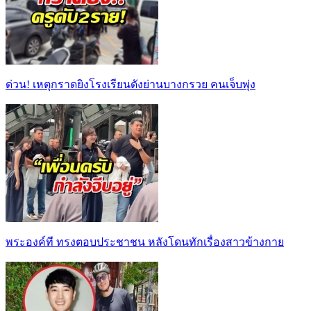
ด่วน! เหตุกราดยิงโรงเรียนดังย่านบางกรวย คนเจ็บพุ่ง
พระองค์ที ทรงตอบประชาชน หลังโดนทักเรื่องสาวข้างกาย