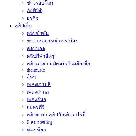
ข่าวรอบโลก
ภัยพิบัติ
ธุรกิจ
คลิปเด็ด
คลิปขำขัน
ข่าว เหตุการณ์ การเมือง
คลิปบอล
คลิปกีฬาอื่นๆ
คลิปแปลก มหัศจรรย์ เหลือเชื่อ
thaimusic
อื่นๆ
เพลงเกาหลี
เพลงสากล
เพลงอื่นๆ
ละครทีวี
คลิปดารา คลิปบันเทิงวาไรตี้
ผี สยองขวัญ
ท่องเที่ยว