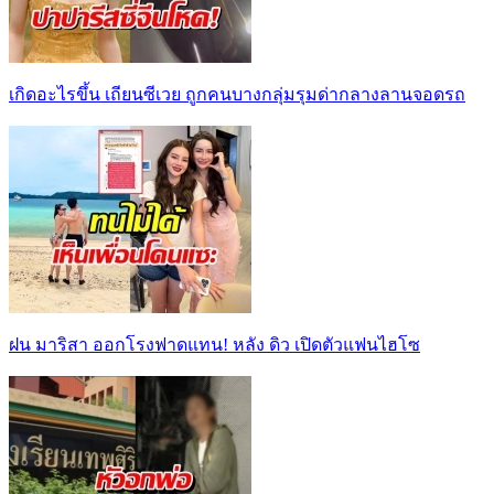
เกิดอะไรขึ้น เถียนซีเวย ถูกคนบางกลุ่มรุมด่ากลางลานจอดรถ
ฝน มาริสา ออกโรงฟาดแทน! หลัง ดิว เปิดตัวแฟนไฮโซ