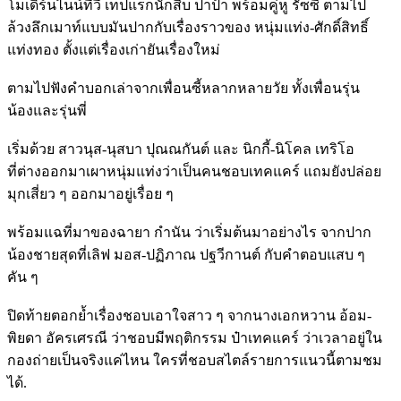
โมเดิร์นไนน์ทีวี เทปแรกนักสืบ ปาป้า พร้อมคู่หู รัซซี่ ตามไป
ล้วงลึกเมาท์แบบมันปากกับเรื่องราวของ หนุ่มแท่ง-ศักดิ์สิทธิ์
แท่งทอง ตั้งแต่เรื่องเก่ายันเรื่องใหม่
ตามไปฟังคำบอกเล่าจากเพื่อนซี้หลากหลายวัย ทั้งเพื่อนรุ่น
น้องและรุ่นพี่
เริ่มด้วย สาวนุส-นุสบา ปุณณกันต์ และ นิกกี้-นิโคล เทริโอ
ที่ต่างออกมาเผาหนุ่มแท่งว่าเป็นคนชอบเทคแคร์ แถมยังปล่อย
มุกเสี่ยว ๆ ออกมาอยู่เรื่อย ๆ
พร้อมแฉที่มาของฉายา กำนัน ว่าเริ่มต้นมาอย่างไร จากปาก
น้องชายสุดที่เลิฟ มอส-ปฏิภาณ ปฐวีกานต์ กับคำตอบแสบ ๆ
คัน ๆ
ปิดท้ายตอกย้ำเรื่องชอบเอาใจสาว ๆ จากนางเอกหวาน อ้อม-
พิยดา อัครเศรณี ว่าชอบมีพฤติกรรม ป๋าเทคแคร์ ว่าเวลาอยู่ใน
กองถ่ายเป็นจริงแค่ไหน ใครที่ชอบสไตล์รายการแนวนี้ตามชม
ได้.