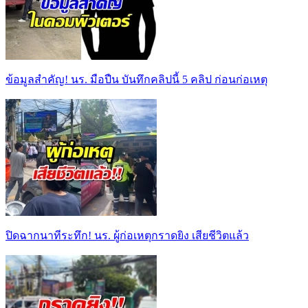
ข้อมูลสำคัญ! นร. มือปืน บันทึกคลิปนี้ 5 คลิป ก่อนก่อเหตุ
ปิดฉากนาทีระทึก! นร. ผู้ก่อเหตุกราดยิง เสียชีวิตแล้ว