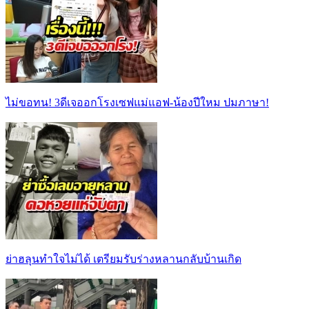
ไม่ขอทน! 3ดีเจออกโรงเซฟแม่แอฟ-น้องปีใหม ปมภาษา!
ย่าฮลุนทำใจไม่ได้ เตรียมรับร่างหลานกลับบ้านเกิด