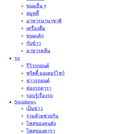
ขนมอื่น ๆ
สมูทตี้
อาหารนานาชาติ
เครื่องดื่ม
ขนมเค้ก
กับข้าว
อาหารคลีน
รถ
รีวิวรถยนต์
พริตตี้ มอเตอร์โชว์
ข่าวรถยนต์
ส่องรถดารา
รอบรู้เรื่องรถ
Socialnews
เป็นข่าว
ร่วมด้วยช่วยกัน
โพสของคนดัง
โพสของดารา