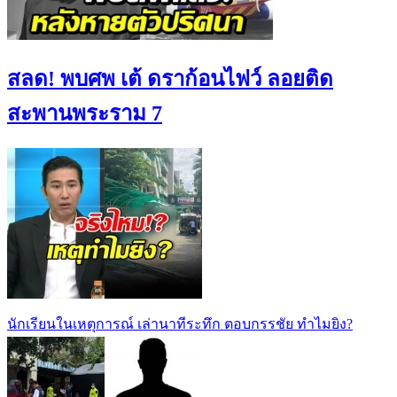
สลด! พบศพ เต้ ดราก้อนไฟว์ ลอยติด
สะพานพระราม 7
นักเรียนในเหตุการณ์ เล่านาทีระทึก ตอบกรรชัย ทำไมยิง?