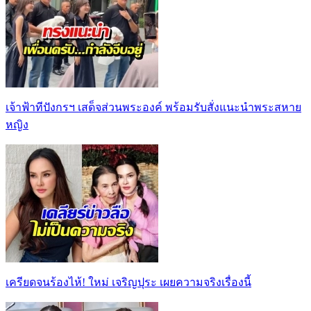
เจ้าฟ้าทีปังกรฯ เสด็จส่วนพระองค์ พร้อมรับสั่งแนะนำพระสหาย
หญิง
เครียดจนร้องไห้! ใหม่ เจริญปุระ เผยความจริงเรื่องนี้