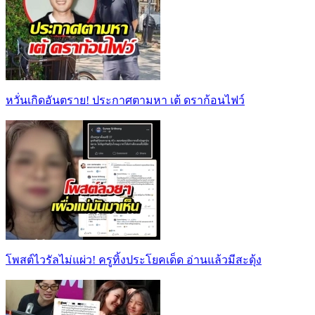
หวั่นเกิดอันตราย! ประกาศตามหา เต้ ดราก้อนไฟว์
โพสต์ไวรัลไม่แผ่ว! ครูทิ้งประโยคเด็ด อ่านแล้วมีสะดุ้ง