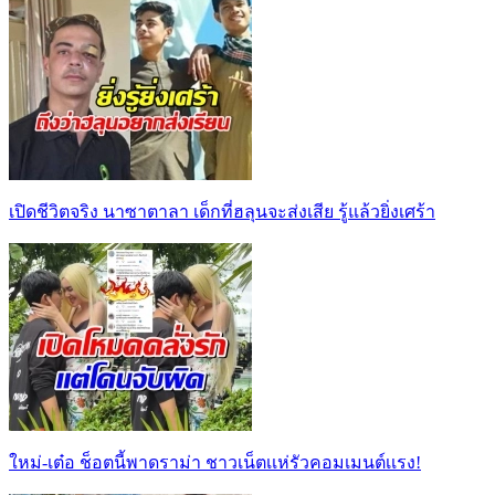
เปิดชีวิตจริง นาซาตาลา เด็กที่ฮลุนจะส่งเสีย รู้แล้วยิ่งเศร้า
ใหม่-เต๋อ ช็อตนี้พาดราม่า ชาวเน็ตเเห่รัวคอมเมนต์เเรง!