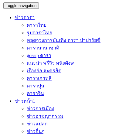
Toggle navigation
ข่าวดารา
ดาราไทย
รูปดาราไทย
หลุดๆวงการบันเทิง ดารา ปาปารัสซี่
ดารานานาชาติ
gossip ดารา
แนะนำ พรีวิว หนังดังw
เรื่องย่อ ละครฮิต
ดาราเกาหลี
ดาราปุ่น
ดาราจีน
ข่าวหน้า1
ข่าวการเมือง
ข่าวอาชญากรรม
ข่าวแปลก
ข่าวอื่นๆ