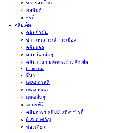
ข่าวรอบโลก
ภัยพิบัติ
ธุรกิจ
คลิปเด็ด
คลิปขำขัน
ข่าว เหตุการณ์ การเมือง
คลิปบอล
คลิปกีฬาอื่นๆ
คลิปแปลก มหัศจรรย์ เหลือเชื่อ
thaimusic
อื่นๆ
เพลงเกาหลี
เพลงสากล
เพลงอื่นๆ
ละครทีวี
คลิปดารา คลิปบันเทิงวาไรตี้
ผี สยองขวัญ
ท่องเที่ยว