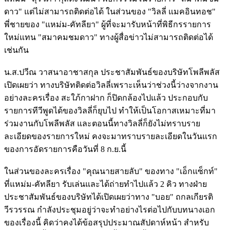
ดาว" แต่ไม่สามารถติดต่อได้ ในส่วนของ "วิลลี่ แมคอินทอช"
พี่ชายของ "แหม่ม-คัทลียา" ผู้ที่จะมารับหน้าที่พิธีกรรายการ
ใหม่แทน "สมาคมชมดาว" ทางผู้สื่อข่าวไม่สามารถติดต่อได้
เช่นกัน
น.ส.ปวีณ วาสนาอาชาสกุล ประชาสัมพันธ์ของบริษัทโพลีพลัส
เปิดเผยว่า ทางบริษัทติดต่อวิลลี่เพราะเห็นว่าช่วงนี้ว่างจากงาน
อย่างละครเรื่อง สะใภ้กาฝาก ก็ปิดกล้องไปแล้ว ประกอบกับ
รายการทีวีพูดได้ของวิลลี่ก็ยุบไป ทำให้เป็นโอกาสเหมาะที่มา
ร่วมงานกับโพลีพลัส และตอนนี้ทางวิลลี่ก็ยังไม่ทราบราย
ละเอียดของรายการใหม่ คงจะมาทราบรายละเอียดในวันแรก
ของการอัดรายการคือวันที่ 8 ก.ย.นี้
ในส่วนของละครเรื่อง "คุณนายสายลับ" ของทาง "เอ็กแซ็กท์"
ที่แหม่ม-คัทลียา รับเล่นและได้ถ่ายทำไปแล้ว 2 คิว ทางฝ่าย
ประชาสัมพันธ์ของบริษัทได้เปิดเผยว่าทาง "บอย" ถกลเกียรติ
วีรวรรณ กำลังประชุมอยู่ว่าจะทำอย่างไรต่อไปกับบทนางเอก
ของเรื่องนี้ คิดว่าคงได้ข้อสรุปประมาณสัปดาห์หน้า สำหรับ