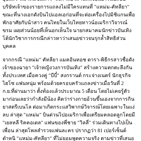
บริษัทเจ้าของรายการแถลงไม่มีใครแทนที่ "แหม่ม-คัทลียา"
ขณะที่นางเอกดังบินไปแอลเอก่อนที่จะต่อเครื่องไปมิชิแกนเพื่อ
พักอาศัยกับน้าสาว คนไทยในเว็บไทยทาวน์อเมริกาวิจารณ์
ขรม เผยส่วนน้อยที่เห็นอกเห็นใจ นายกสมาคมนักข่าวบันเทิง
โต้นักวิชาการกรณีกล่าวหาว่าเสนอข่าวจนรุกล้ำสิทธิส่วน
บุคคล
จากกรณี "แหม่ม" คัทลียา แมคอินทอช ดารา-พิธีกรสาวชื่อดัง
เจ้าของฉายา "เจ้าหญิงวงการบันเทิง" สร้างความตกตะลึงกัน
ทั้งประเทศ เมื่อควงคู่ "บีบี๋" สงกรานต์ กระจ่างเนตร์ นักธุรกิจ
ไฮโซ แฟนหนุ่ม พร้อมด้วยครอบครัวแถลงข่าวเมื่อวันที่ 2
ก.ย.ที่ผ่านมาว่า ตั้งท้องแล้วประมาณ 5 เดือน โดยไม่เคยรู้ตัว
มาก่อนเลยว่ากำลังมีน้อง คิดว่าร่างกายอ้วนขึ้นเองจากการกิน
ยาสตรีเบนโล ต่อมาเกิดกระแสวิพากษ์วิจารณ์โดยเฉพาะในแง่
ลบ ล่าสุด "แหม่ม" บินด่วนไปอเมริกาเพื่อเตรียมคลอดลูกโดยมี
"เยลหลี ริคคอเดล" แฟนของพี่ชาย "วิลลี่" ร่วมเดินทางไปเป็น
เพื่อน ล่าสุดโพลสำรวจแฟนละคร ปรากฏว่า 81 เปอร์เซ็นต์
ตำหนิ "แหม่ม-คัทลียา" ที่ไม่ยอมพูดความจริง ตามข่าวที่เสนอ