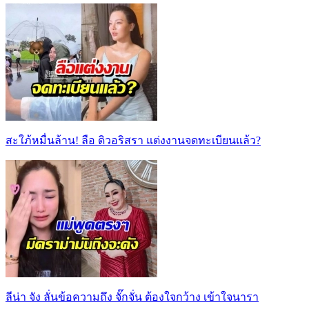
สะใภ้หมื่นล้าน! ลือ ดิวอริสรา แต่งงานจดทะเบียนแล้ว?
ลีน่า จัง ลั่นข้อความถึง จั๊กจั่น ต้องใจกว้าง เข้าใจนารา