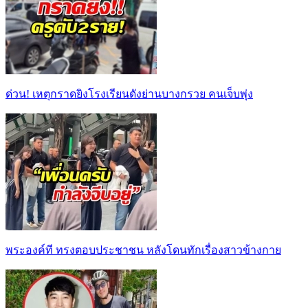
ด่วน! เหตุกราดยิงโรงเรียนดังย่านบางกรวย คนเจ็บพุ่ง
พระองค์ที ทรงตอบประชาชน หลังโดนทักเรื่องสาวข้างกาย