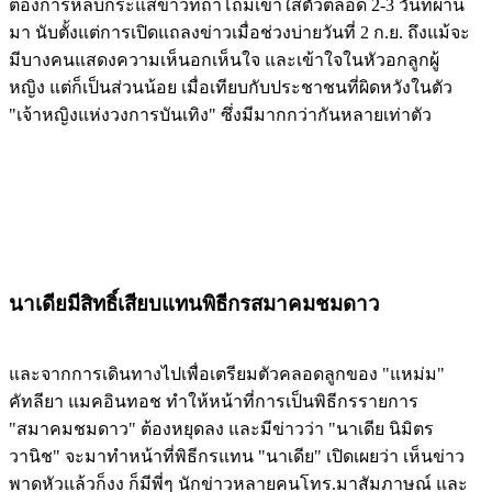
ต้องการหลบกระแสข่าวที่ถาโถมเข้าใส่ตัวตลอด 2-3 วันที่ผ่าน
มา นับตั้งแต่การเปิดแถลงข่าวเมื่อช่วงบ่ายวันที่ 2 ก.ย. ถึงแม้จะ
มีบางคนแสดงความเห็นอกเห็นใจ และเข้าใจในหัวอกลูกผู้
หญิง แต่ก็เป็นส่วนน้อย เมื่อเทียบกับประชาชนที่ผิดหวังในตัว
"เจ้าหญิงแห่งวงการบันเทิง" ซึ่งมีมากกว่ากันหลายเท่าตัว
นาเดียมีสิทธิ์เสียบแทนพิธีกรสมาคมชมดาว
และจากการเดินทางไปเพื่อเตรียมตัวคลอดลูกของ "แหม่ม"
คัทลียา แมคอินทอช ทำให้หน้าที่การเป็นพิธีกรรายการ
"สมาคมชมดาว" ต้องหยุดลง และมีข่าวว่า "นาเดีย นิมิตร
วานิช" จะมาทำหน้าที่พิธีกรแทน "นาเดีย" เปิดเผยว่า เห็นข่าว
พาดหัวแล้วก็งง ก็มีพี่ๆ นักข่าวหลายคนโทร.มาสัมภาษณ์ และ