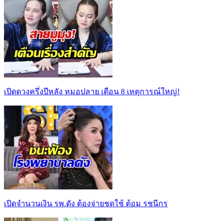
เปิดดวงครึ่งปีหลัง หมอปลาย เตือน 8 เหตุการณ์ใหญ่!
เปิดจำนวนเงิน รพ.ดัง ต้องจ่ายชดใช้ ต้อม รชนีกร