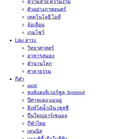
ความสวย ความงาม
ตัวอย่างภาพยนตร์
เทคโนโลยี ไอที
ล้อเลียน
เกมโชว์
Like สาระ
วิทยาศาสตร์
อาหารสมอง
ตำนานโลก
ศาลาธรรม
กีฬา
sport
หงส์แดงลิเวอร์พูล, liverpool
ปีศาจแดง แมนยู
สิงห์โตน้ำเงิน เชลซี
ปืนใหญ่อาร์เซนอล
กีฬาไทย
เทนนิส
แมนซิตี้ เรือใบสีฟ้า