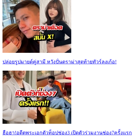
ปล่อยรูปมายด์คู่สามี หวังปั่นดราม่าสุดท้ายทัวร์ลงเก้อ!
ฮือฮา!อดีตพระเอกตัวท็อปช่อง3 เปิดตัวร่วมงานช่อง7ครั้งแรก