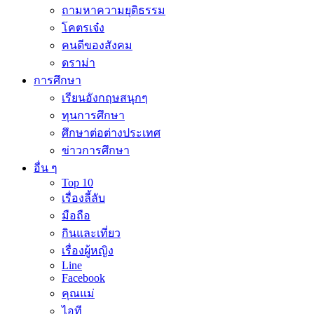
ถามหาความยุติธรรม
โคตรเจ๋ง
คนดีของสังคม
ดราม่า
การศึกษา
เรียนอังกฤษสนุกๆ
ทุนการศึกษา
ศึกษาต่อต่างประเทศ
ข่าวการศึกษา
อื่น ๆ
Top 10
เรื่องลี้ลับ
มือถือ
กินและเที่ยว
เรื่องผู้หญิง
Line
Facebook
คุณแม่
ไอที