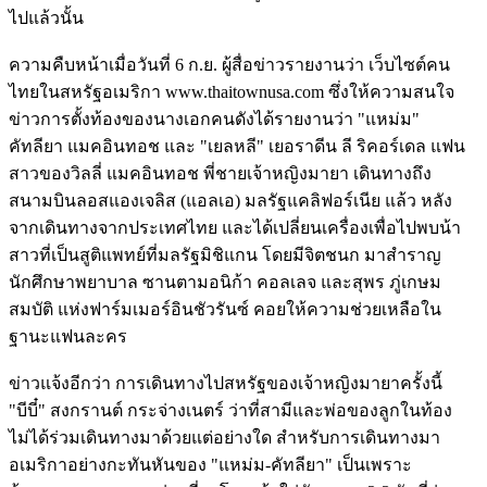
ไปแล้วนั้น
ความคืบหน้าเมื่อวันที่ 6 ก.ย. ผู้สื่อข่าวรายงานว่า เว็บไซต์คน
ไทยในสหรัฐอเมริกา www.thaitownusa.com ซึ่งให้ความสนใจ
ข่าวการตั้งท้องของนางเอกคนดังได้รายงานว่า "แหม่ม"
คัทลียา แมคอินทอช และ "เยลหลี" เยอราดีน ลี ริคอร์เดล แฟน
สาวของวิลลี่ แมคอินทอช พี่ชายเจ้าหญิงมายา เดินทางถึง
สนามบินลอสแองเจลิส (แอลเอ) มลรัฐแคลิฟอร์เนีย แล้ว หลัง
จากเดินทางจากประเทศไทย และได้เปลี่ยนเครื่องเพื่อไปพบน้า
สาวที่เป็นสูติแพทย์ที่มลรัฐมิชิแกน โดยมีจิตชนก มาสำราญ
นักศึกษาพยาบาล ซานตามอนิก้า คอลเลจ และสุพร ภู่เกษม
สมบัติ แห่งฟาร์มเมอร์อินชัวรันซ์ คอยให้ความช่วยเหลือใน
ฐานะแฟนละคร
ข่าวแจ้งอีกว่า การเดินทางไปสหรัฐของเจ้าหญิงมายาครั้งนี้
"บีบี๋" สงกรานต์ กระจ่างเนตร์ ว่าที่สามีและพ่อของลูกในท้อง
ไม่ได้ร่วมเดินทางมาด้วยแต่อย่างใด สำหรับการเดินทางมา
อเมริกาอย่างกะทันหันของ "แหม่ม-คัทลียา" เป็นเพราะ