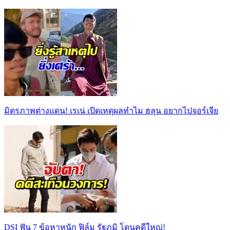
มิตรภาพต่างแดน! เรเน่ เปิดเหตุผลทำไม ฮลุน อยากไปจอร์เจีย
DSI ฟัน 7 ข้อหาหนัก ฟิล์ม รัฐภูมิ โดนคดีใหญ่!