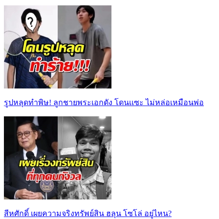
รูปหลุดทำพิษ! ลูกชายพระเอกดัง โดนเเซะ ไม่หล่อเหมือนพ่อ
สีหศักดิ์ เผยความจริงทรัพย์สิน ฮลุน โซโล่ อยู่ไหน?