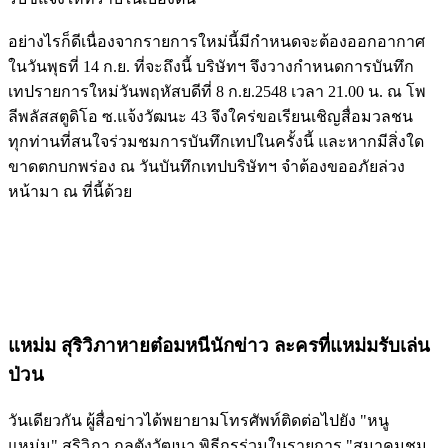
อย่างไรก็ดีเนื่องจากรายการใหม่นี้มีกำหนดจะต้องออกอากาศ
ในวันพุธที่ 14 ก.ย. ที่จะถึงนี้ บริษัทฯ จึงวางกำหนดการบันทึก
เทปรายการใหม่วันพฤหัสบดีที่ 8 ก.ย.2548 เวลา 21.00 น. ณ โพ
ลีพลัสสตูดิโอ ซ.แจ้งวัฒนะ 43 จึงใคร่ขอเรียนเชิญสื่อมวลชน
ทุกท่านที่สนใจร่วมชมการบันทึกเทปในครั้งนี้ และหากมีสิ่งใด
ขาดตกบกพร่อง ณ วันบันทึกเทปบริษัทฯ จำต้องขออภัยล่วง
หน้ามา ณ ที่นี้ด้วย
แหม่ม สุริวิภาหายต๋อมหนีนักข่าว ละครที่แหม่มรับเล่น
ป่วน
วันเดียวกัน ผู้สื่อข่าวได้พยายามโทรศัพท์ติดต่อไปยัง "หนู
แหม่ม" สุริวิภา กุลตังวัฒนา พิธีกรร่วมในรายการ "สมาคมชม