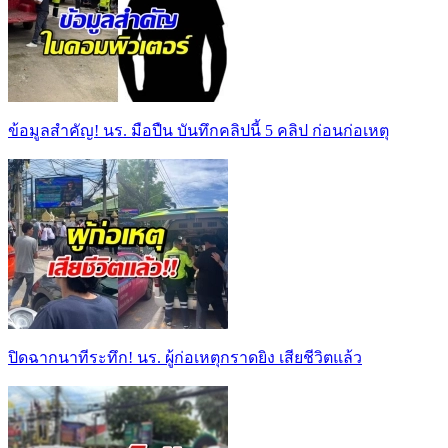
ข้อมูลสำคัญ! นร. มือปืน บันทึกคลิปนี้ 5 คลิป ก่อนก่อเหตุ
ปิดฉากนาทีระทึก! นร. ผู้ก่อเหตุกราดยิง เสียชีวิตแล้ว