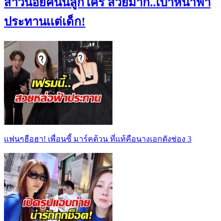
สาวน้อยคนนี้ลูกใคร สวยมาก..เบ้าหน้าฟ้า
ประทานเเต่เด็ก!
เเฟนๆฮือฮา! เพื่อนซี้ มาร์คต้วน ที่เเท้คือนางเอกดังช่อง 3