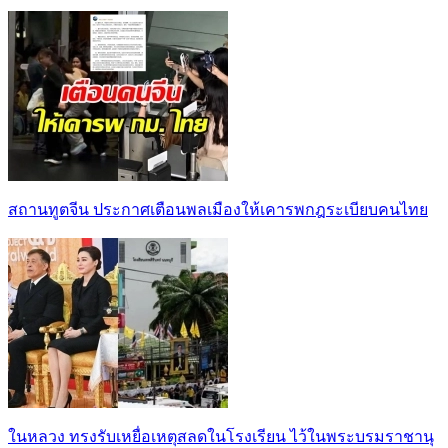
สถานทูตจีน ประกาศเตือนพลเมืองให้เคารพกฎระเบียบคนไทย
ในหลวง ทรงรับเหยื่อเหตุสลดในโรงเรียน ไว้ในพระบรมราชานุ