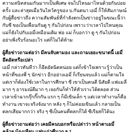
ความสนิทสนมกันมากเป็นพิเศษ จนไปไหนมาไหนด้วยกันบ่อย
ครั้ง และล่าสุดเมื่อวันไหว้ครูของ บ.กันตนา เอมี่ ก็ให้สัมภาษณ์
กับผู้สื่อข่าวถึง ความสัมพันธ์ที่กำลังตกเป็นข่าวอยู่ในขณะนี้ว่า
กับซี ขอเป็นเพื่อนกันดู ๆ กันไปก่อน เพราะว่าเวลาไปไหนคุณ
แม่ก็ยังไปกับเอมี่เหมือนเดิม พ่อ แม่ ก็บอกว่า ดู ๆ กันไปก่อน
อย่าเพิ่งรีบร้อนอะไร แต่ก็ไม่ได้ห้าม
ผู้สื่อข่าวถามต่อว่า มีคนจับตามอง และถามเยอะขนาดนี้ เอมี่
อึดอัดหรือเปล่า
เอมี่ กล่าวทันทีว่า ก็อึดอัดนิดหน่อย แต่ก็เข้าใจเพราะรู้ว่าเป็น
หน้าที่ของพี่ ๆ นักข่าว อีกอย่างเอมี่ ก็เรียนจบแล้ว แม่ก็ตามใจ
แต่เราก็ต้องใช้เวลาในการศึกษา ซี เขาเป็นคนดี นิสัยดี แฟแมลี่
มาก ๆ อารมณ์ดีมาก ๆ เจอกันก็ทำให้หัวเราะได้ตลอด ส่วน
เวลาเข้าฉากกุ๊กกิ๊กกัน แรก ๆ ก็มีเขินเล็ก ๆ แต่เวลาทำงานก็คือ
ทำงาน เขาจะจริงจังมาก หลัง ๆ ก็ไม่ค่อยเขินแล้ว กลายเป็น
ตลกเสียมากกว่า จริง ๆ ซีเป็นคนที่ตลกก็ได้ ซีเรียสก็ได้นะ
ผู้สื่อข่าวถามต่อว่า เคยมีคนบอกหรือเปล่าว่า หน้าตาเอมี่
คล้าย น้องเทียน แฟนเก่าซีมาก ๆ ?