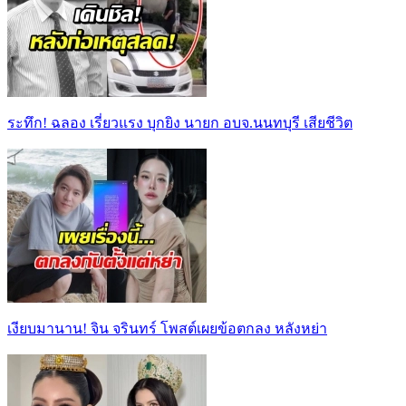
ระทึก! ฉลอง เรี่ยวแรง บุกยิง นายก อบจ.นนทบุรี เสียชีวิต
เงียบมานาน! จิน จรินทร์ โพสต์เผยข้อตกลง หลังหย่า