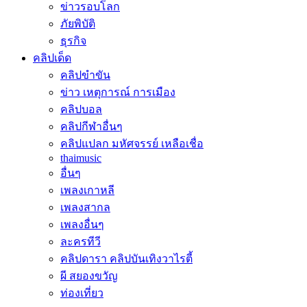
ข่าวรอบโลก
ภัยพิบัติ
ธุรกิจ
คลิปเด็ด
คลิปขำขัน
ข่าว เหตุการณ์ การเมือง
คลิปบอล
คลิปกีฬาอื่นๆ
คลิปแปลก มหัศจรรย์ เหลือเชื่อ
thaimusic
อื่นๆ
เพลงเกาหลี
เพลงสากล
เพลงอื่นๆ
ละครทีวี
คลิปดารา คลิปบันเทิงวาไรตี้
ผี สยองขวัญ
ท่องเที่ยว