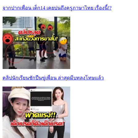
จากปากเพื่อน เด็ก14 เคยบ่นถึงครูภาษาไทย เรื่องนี้!?
คลิปนักเรียนชักปืนขู่เพื่อน ล่าสุดมีบทลงโทษแล้ว