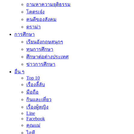
ถามหาความยุติธรรม
โคตรเจ๋ง
คนดีของสังคม
ดราม่า
การศึกษา
เรียนอังกฤษสนุกๆ
ทุนการศึกษา
ศึกษาต่อต่างประเทศ
ข่าวการศึกษา
อื่น ๆ
Top 10
เรื่องลี้ลับ
มือถือ
กินและเที่ยว
เรื่องผู้หญิง
Line
Facebook
คุณแม่
ไอที