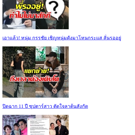
เอาแล้ว! หนุ่ม กรรชัย เชิญหนุ่มดังมาโหนกระแส ลั่นรออยู่
ปิดฉาก 11 ปี ซุปตาร์สาว ตัดใจลาต้นสังกัด