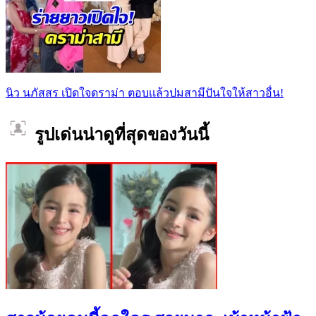
นิว นภัสสร เปิดใจดราม่า ตอบเเล้วปมสามีปันใจให้สาวอื่น!
รูปเด่นน่าดูที่สุดของวันนี้