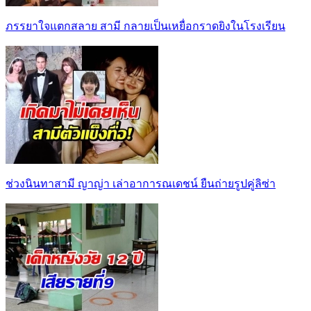
ภรรยาใจแตกสลาย สามี กลายเป็นเหยื่อกราดยิงในโรงเรียน
ช่วงนินทาสามี ญาญ่า เล่าอาการณเดชน์ ยืนถ่ายรูปคู่ลิซ่า