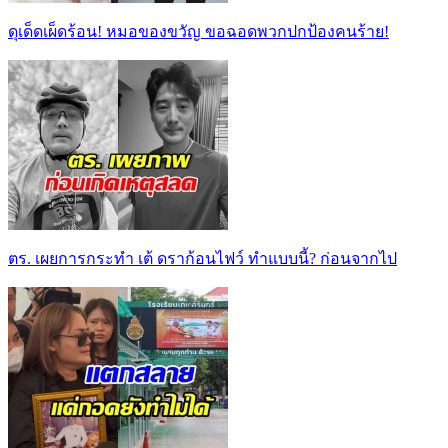
ดุเด็ดเผ็ดร้อน! หมอของขวัญ ขอฉอดพวกปกป้องคนร้าย!
ตร. เผยการกระทำ เต้ ดราก้อนไฟว์ ทำแบบนี้? ก่อนจากไป