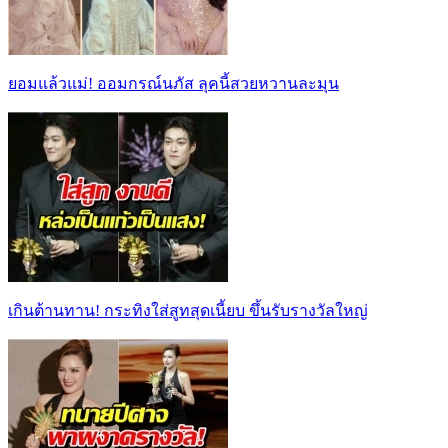
ยอมแล้วแม่! ออมกรณ์นภัส ลุคนี้สวยหวานละมุน
เกินต้านทาน! กระทิงใส่สูทสุดเนี้ยบ ขึ้นรับรางวัลใหญ่