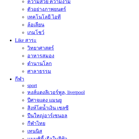
ความสวย ความงาม
ตัวอย่างภาพยนตร์
เทคโนโลยี ไอที
ล้อเลียน
เกมโชว์
Like สาระ
วิทยาศาสตร์
อาหารสมอง
ตำนานโลก
ศาลาธรรม
กีฬา
sport
หงส์แดงลิเวอร์พูล, liverpool
ปีศาจแดง แมนยู
สิงห์โตน้ำเงิน เชลซี
ปืนใหญ่อาร์เซนอล
กีฬาไทย
เทนนิส
แมนซิตี้ เรือใบสีฟ้า