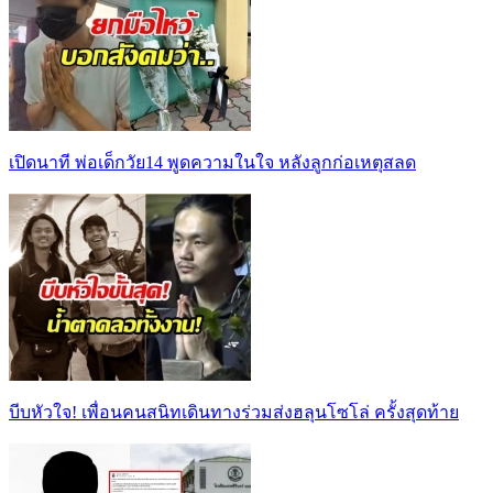
เปิดนาที พ่อเด็กวัย14 พูดความในใจ หลังลูกก่อเหตุสลด
บีบหัวใจ! เพื่อนคนสนิทเดินทางร่วมส่งฮลุนโซโล่ ครั้งสุดท้าย