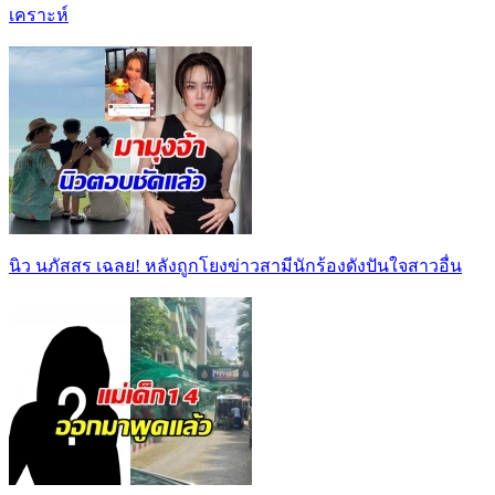
เคราะห์
นิว นภัสสร เฉลย! หลังถูกโยงข่าวสามีนักร้องดังปันใจสาวอื่น