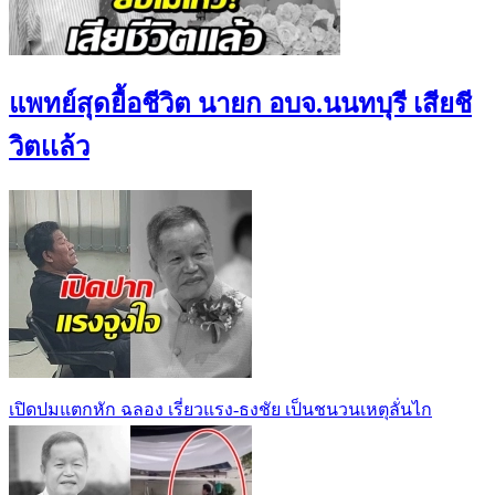
แพทย์สุดยื้อชีวิต นายก อบจ.นนทบุรี เสียชี
วิตเเล้ว
เปิดปมแตกหัก ฉลอง เรี่ยวแรง-ธงชัย เป็นชนวนเหตุลั่นไก