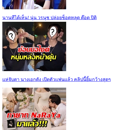
นานทีได้เห็น! นุ่น วรนุช ปล่อยช็อตหลุด ต๊อด ปิติ
เเห่จับตา นางเอกดัง เปิดตัวเเฟนเเล้ว คลิปนี้ยิ้มกว้างสุดๆ