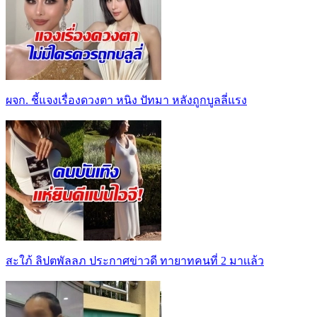
ผจก. ชี้แจงเรื่องดวงตา หนิง ปัทมา หลังถูกบูลลี่แรง
สะใภ้ ลิปตพัลลภ ประกาศข่าวดี ทายาทคนที่ 2 มาเเล้ว