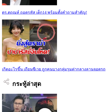
ดร.ตฤณห์ ถอดรหัส เด็ก14 พร้อมตั้งคำถามสำคัญ!
เกิดอะไรขึ้น เถียนซีเวย ถูกคนบางกลุ่มรุมด่ากลางลานจอดรถ
กระทู้ล่าสุด