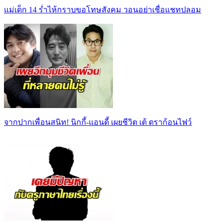
แม่เด็ก 14 ร่ำไห้กราบขอโทษสังคม วอนอย่าเชื่อแชทปลอม
จากปากเพื่อนสนิท! นิกกี้-แอนดี้ เผยชีวิต เต้ ดราก้อนไฟว์