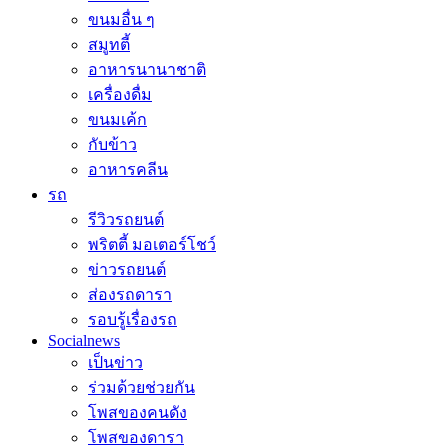
ขนมอื่น ๆ
สมูทตี้
อาหารนานาชาติ
เครื่องดื่ม
ขนมเค้ก
กับข้าว
อาหารคลีน
รถ
รีวิวรถยนต์
พริตตี้ มอเตอร์โชว์
ข่าวรถยนต์
ส่องรถดารา
รอบรู้เรื่องรถ
Socialnews
เป็นข่าว
ร่วมด้วยช่วยกัน
โพสของคนดัง
โพสของดารา