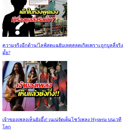
ความจริงอีกด้าน!ไลฟ์สดแฉยับเหตุสลดเกิดเพราะถูกบูลลี่จริง
มั้ย?
เจ้าของเพลงเห็นยังอึ้ง! เนเน่จัดเต็มโชว์เพลง Hysteria บนเวที
โลก