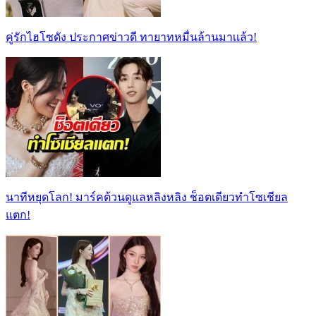
คู่รักไฮโซดัง ประกาศข่าวดี ทายาทหมื่นล้านมาเเล้ว!
นาทีหยุดโลก! มาร์คต้วนดูแลหลิงหลิง ช็อตเดียวทำโซเชียล
แตก!