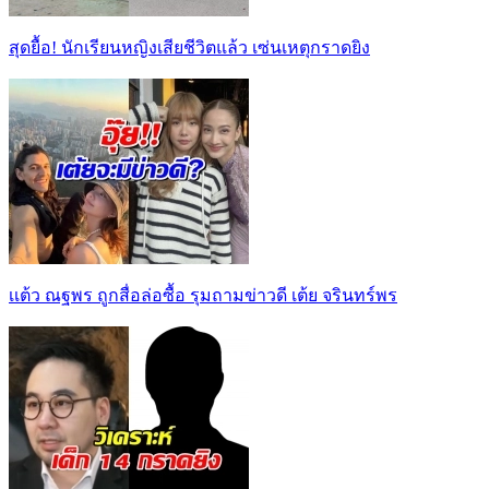
สุดยื้อ! นักเรียนหญิงเสียชีวิตแล้ว เซ่นเหตุกราดยิง
เเต้ว ณฐพร ถูกสื่อล่อซื้อ รุมถามข่าวดี เต้ย จรินทร์พร