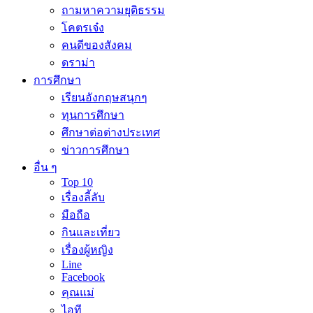
ถามหาความยุติธรรม
โคตรเจ๋ง
คนดีของสังคม
ดราม่า
การศึกษา
เรียนอังกฤษสนุกๆ
ทุนการศึกษา
ศึกษาต่อต่างประเทศ
ข่าวการศึกษา
อื่น ๆ
Top 10
เรื่องลี้ลับ
มือถือ
กินและเที่ยว
เรื่องผู้หญิง
Line
Facebook
คุณแม่
ไอที