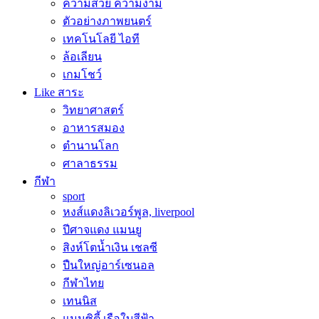
ความสวย ความงาม
ตัวอย่างภาพยนตร์
เทคโนโลยี ไอที
ล้อเลียน
เกมโชว์
Like สาระ
วิทยาศาสตร์
อาหารสมอง
ตำนานโลก
ศาลาธรรม
กีฬา
sport
หงส์แดงลิเวอร์พูล, liverpool
ปีศาจแดง แมนยู
สิงห์โตน้ำเงิน เชลซี
ปืนใหญ่อาร์เซนอล
กีฬาไทย
เทนนิส
แมนซิตี้ เรือใบสีฟ้า