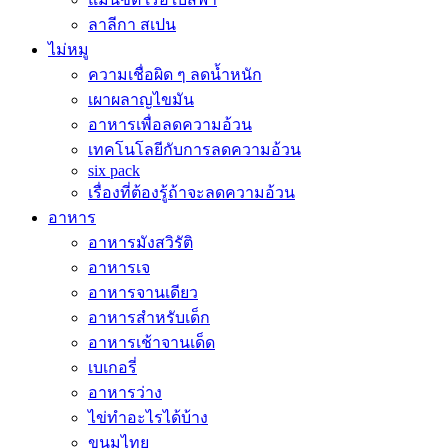
ลาลีกา สเปน
ไม่หมู
ความเชื่อผิด ๆ ลดน้ำหนัก
เผาผลาญไขมัน
อาหารเพื่อลดความอ้วน
เทคโนโลยีกับการลดความอ้วน
six pack
เรื่องที่ต้องรู้ถ้าจะลดความอ้วน
อาหาร
อาหารมังสวิรัติ
อาหารเจ
อาหารจานเดียว
อาหารสำหรับเด็ก
อาหารเช้าจานเด็ด
เบเกอรี่
อาหารว่าง
ไข่ทำอะไรได้บ้าง
ขนมไทย