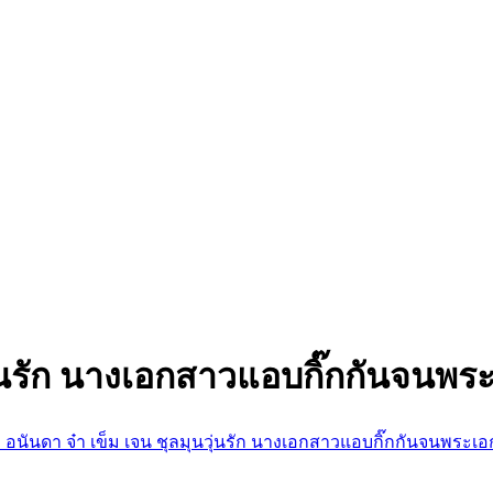
วุ่นรัก นางเอกสาวแอบกิ๊กกันจนพร
้ม อนันดา จ๋า เข็ม เจน ชุลมุนวุ่นรัก นางเอกสาวแอบกิ๊กกันจนพระเอ