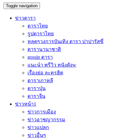
Toggle navigation
ข่าวดารา
ดาราไทย
รูปดาราไทย
หลุดๆวงการบันเทิง ดารา ปาปารัสซี่
ดารานานาชาติ
gossip ดารา
แนะนำ พรีวิว หนังดังw
เรื่องย่อ ละครฮิต
ดาราเกาหลี
ดาราปุ่น
ดาราจีน
ข่าวหน้า1
ข่าวการเมือง
ข่าวอาชญากรรม
ข่าวแปลก
ข่าวอื่นๆ