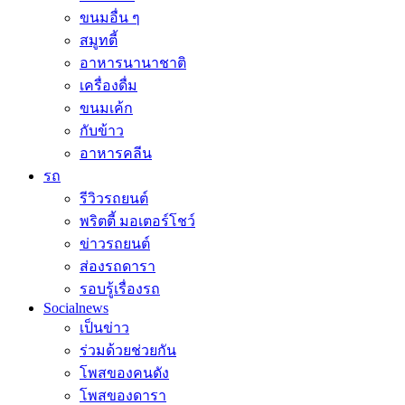
ขนมอื่น ๆ
สมูทตี้
อาหารนานาชาติ
เครื่องดื่ม
ขนมเค้ก
กับข้าว
อาหารคลีน
รถ
รีวิวรถยนต์
พริตตี้ มอเตอร์โชว์
ข่าวรถยนต์
ส่องรถดารา
รอบรู้เรื่องรถ
Socialnews
เป็นข่าว
ร่วมด้วยช่วยกัน
โพสของคนดัง
โพสของดารา