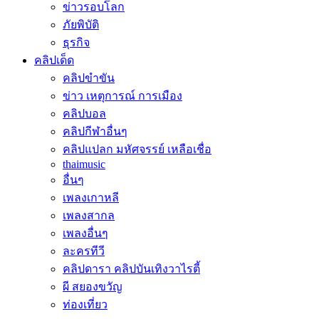
ข่าวรอบโลก
ภัยพิบัติ
ธุรกิจ
คลิปเด็ด
คลิปขำขัน
ข่าว เหตุการณ์ การเมือง
คลิปบอล
คลิปกีฬาอื่นๆ
คลิปแปลก มหัศจรรย์ เหลือเชื่อ
thaimusic
อื่นๆ
เพลงเกาหลี
เพลงสากล
เพลงอื่นๆ
ละครทีวี
คลิปดารา คลิปบันเทิงวาไรตี้
ผี สยองขวัญ
ท่องเที่ยว