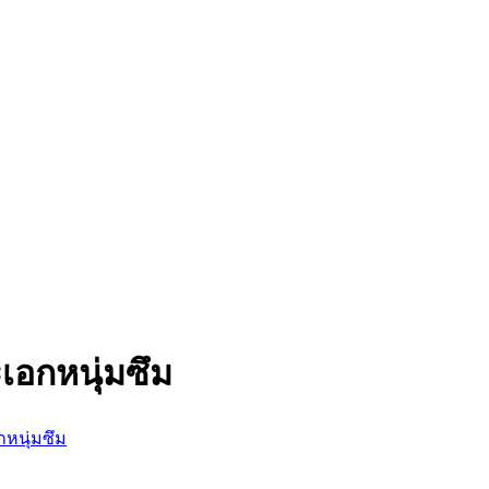
ะเอกหนุ่มซึม
กหนุ่มซึม