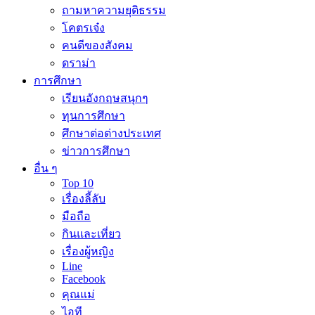
ถามหาความยุติธรรม
โคตรเจ๋ง
คนดีของสังคม
ดราม่า
การศึกษา
เรียนอังกฤษสนุกๆ
ทุนการศึกษา
ศึกษาต่อต่างประเทศ
ข่าวการศึกษา
อื่น ๆ
Top 10
เรื่องลี้ลับ
มือถือ
กินและเที่ยว
เรื่องผู้หญิง
Line
Facebook
คุณแม่
ไอที