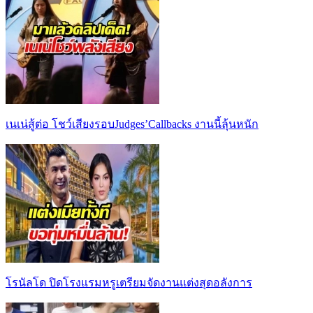
เนเน่สู้ต่อ โชว์เสียงรอบJudges’Callbacks งานนี้ลุ้นหนัก
โรนัลโด ปิดโรงแรมหรูเตรียมจัดงานแต่งสุดอลังการ