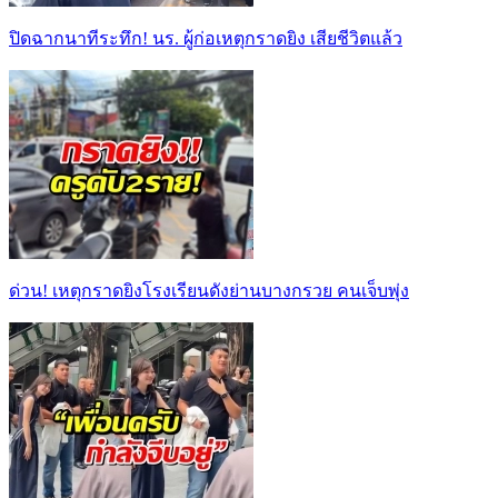
ปิดฉากนาทีระทึก! นร. ผู้ก่อเหตุกราดยิง เสียชีวิตแล้ว
ด่วน! เหตุกราดยิงโรงเรียนดังย่านบางกรวย คนเจ็บพุ่ง