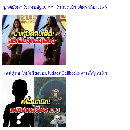
ญาติยังคาใจ! พบอิฐ10 กก. ในกระเป๋า เต้ดราก้อนไฟว์
เนเน่สู้ต่อ โชว์เสียงรอบJudges’Callbacks งานนี้ลุ้นหนัก