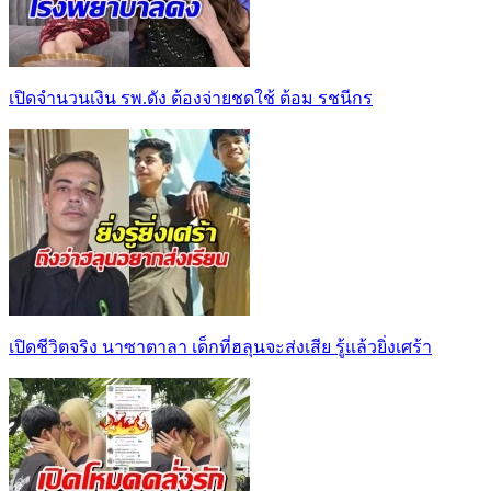
เปิดจำนวนเงิน รพ.ดัง ต้องจ่ายชดใช้ ต้อม รชนีกร
เปิดชีวิตจริง นาซาตาลา เด็กที่ฮลุนจะส่งเสีย รู้แล้วยิ่งเศร้า