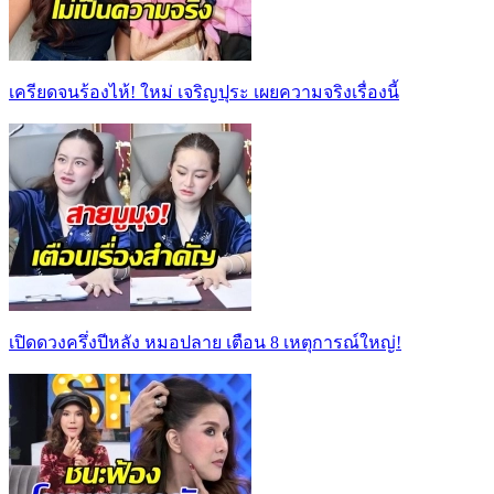
เครียดจนร้องไห้! ใหม่ เจริญปุระ เผยความจริงเรื่องนี้
เปิดดวงครึ่งปีหลัง หมอปลาย เตือน 8 เหตุการณ์ใหญ่!