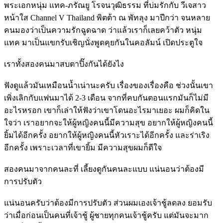
พระเอกหนุ่ม แทค-ภรัณยู โรจนวุฒิธรรม ที่บ่มรักกับ วีเจสาว
หน้าใส Channel V Thailand พิตต้า ณ พัทลุง มาปีกว่า จนหลาย
คนมองว่าเป็นความรักฉูดฉาด ว่าแล้วเราก็เลยคว้าตัว หนุ่ม
แทค มาเป็นแขกรับเชิญนั่งพูดคุยกันในคอลัมน์ เปิดประตูใจ
เราทั้งสองคนมาสบตาปิ๊งกันได้ยังไง
ฟังดูแล้วมันเหมือนน้ำเน่านะครับ เรื่องของเรื่องคือ ช่วงนั้นเขา
เพิ่งเลิกกับแฟนมาได้ 2-3 เดือน จากที่คบกันตอนแรกมันก็ไม่มี
อะไรหรอก เขาก็เล่าให้ฟังว่าเขาโดนอะไรมาเยอะ ผมก็คิดใน
ใจว่า เราอยากจะให้ผู้หญิงคนนี้มีความสุข อยากให้ผู้หญิงคนนี้
ยิ้มได้อีกครั้ง อยากให้ผู้หญิงคนนี้หัวเราะได้อีกครั้ง และร่าเริง
อีกครั้ง เพราะเวลาที่เขายิ้ม มีความสุขผมก็ดีใจ
สองคนมาจากคนละที่ เลี้ยงดูกันคนละแบบ แน่นอนว่าต้องมี
การปรับตัว
แน่นอนครับว่าต้องมีการปรับตัว ส่วนผมเองเจ้าชู้ลดลง ยอมรับ
ว่าเมื่อก่อนเป็นคนที่เจ้าชู้ ผู้ชายทุกคนเจ้าชู้ครับ แต่มันจะมาก