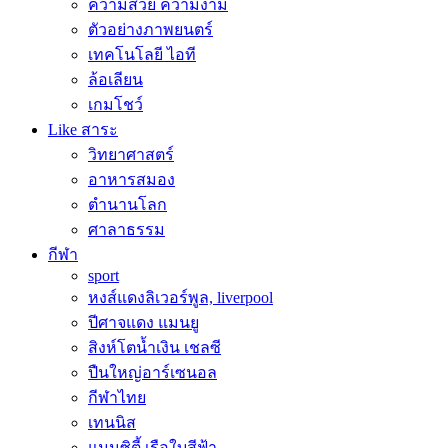
ความสวย ความงาม
ตัวอย่างภาพยนตร์
เทคโนโลยี ไอที
ล้อเลียน
เกมโชว์
Like สาระ
วิทยาศาสตร์
อาหารสมอง
ตำนานโลก
ศาลาธรรม
กีฬา
sport
หงส์แดงลิเวอร์พูล, liverpool
ปีศาจแดง แมนยู
สิงห์โตน้ำเงิน เชลซี
ปืนใหญ่อาร์เซนอล
กีฬาไทย
เทนนิส
แมนซิตี้ เรือใบสีฟ้า