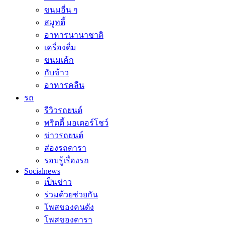
ขนมอื่น ๆ
สมูทตี้
อาหารนานาชาติ
เครื่องดื่ม
ขนมเค้ก
กับข้าว
อาหารคลีน
รถ
รีวิวรถยนต์
พริตตี้ มอเตอร์โชว์
ข่าวรถยนต์
ส่องรถดารา
รอบรู้เรื่องรถ
Socialnews
เป็นข่าว
ร่วมด้วยช่วยกัน
โพสของคนดัง
โพสของดารา