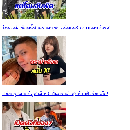
ใหม่-เต๋อ ช็อตนี้พาดราม่า ชาวเน็ตเเห่รัวคอมเมนต์เเรง!
ปล่อยรูปมายด์คู่สามี หวังปั่นดราม่าสุดท้ายทัวร์ลงเก้อ!