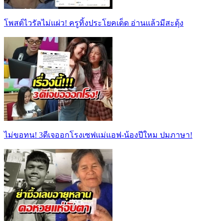
โพสต์ไวรัลไม่แผ่ว! ครูทิ้งประโยคเด็ด อ่านแล้วมีสะดุ้ง
ไม่ขอทน! 3ดีเจออกโรงเซฟแม่แอฟ-น้องปีใหม ปมภาษา!