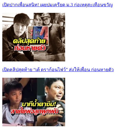
เปิดปากเพื่อนสนิท! เผยปมเครียด ม.3 ก่อเหตุสะเทือนขวัญ
เปิดคลิปสุดท้าย “เต้ ดราก้อนไฟว์” ส่งให้เพื่อน ก่อนหายตัว