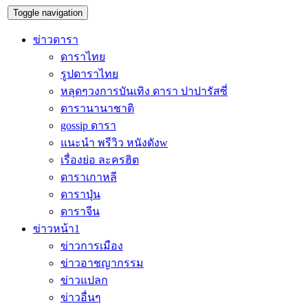
Toggle navigation
ข่าวดารา
ดาราไทย
รูปดาราไทย
หลุดๆวงการบันเทิง ดารา ปาปารัสซี่
ดารานานาชาติ
gossip ดารา
แนะนำ พรีวิว หนังดังw
เรื่องย่อ ละครฮิต
ดาราเกาหลี
ดาราปุ่น
ดาราจีน
ข่าวหน้า1
ข่าวการเมือง
ข่าวอาชญากรรม
ข่าวแปลก
ข่าวอื่นๆ