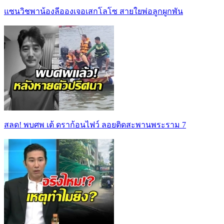
แซนวิชพาน้องลีอองเจอเสกโลโซ สายใยพ่อลูกผูกพัน
สลด! พบศพ เต้ ดราก้อนไฟว์ ลอยติดสะพานพระราม 7