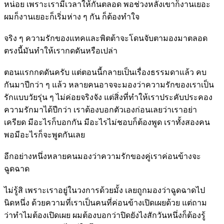
หน่อย เพราะเรามีเวลาให้กันตลอด พอช่วงหลังเขาก็งานเยอะ
ผมก็งานเยอะก็เริ่มห่าง ๆ กัน ก็ต้องทำใจ
จริง ๆ ความรักของแทคและพิตต้าจะโดนจับตามองมาตลอด
ตรงนี้มันทำให้เรากดดันหรือเปล่า
ตอนแรกกดดันครับ แต่ตอนนี้กลายเป็นเรื่องธรรมดาแล้ว คบ
กันมาปีกว่า ๆ แล้ว หลายคนอาจจะมองว่าความรักของเราเป็น
รักแบบวัยรุ่น ๆ ไม่ค่อยจริงจัง แต่สิ่งที่ทำให้เราประคับประคอง
ความรักมาได้ปีกว่า เราต้องบอกตัวเองก่อนเลยว่าเราอย่า
เครียด มีอะไรก็บอกกัน มีอะไรไม่ชอบก็ต้องพูด เราทั้งสองคน
พอมีอะไรก็จะพูดกันเลย
อีกอย่างหนึ่งหลายคนมองว่าความรักของคู่เราค่อนข้างจะ
ฉูดฉาด
ไม่รู้สิ เพราะเราอยู่ในวงการด้วยมั้ง เลยถูกมองว่าฉูดฉาดไป
นิดหนึ่ง ด้วยความที่เราเป็นคนที่ค่อนข้างเปิดเผยด้วย แต่ถาม
ว่าทำไมต้องเปิดเผย ผมต้องบอกว่าปิดยังไงสักวันหนึ่งก็ต้องรู้