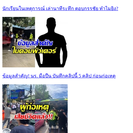
นักเรียนในเหตุการณ์ เล่านาทีระทึก ตอบกรรชัย ทำไมยิง?
ข้อมูลสำคัญ! นร. มือปืน บันทึกคลิปนี้ 5 คลิป ก่อนก่อเหตุ