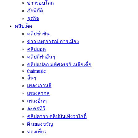
ข่าวรอบโลก
ภัยพิบัติ
ธุรกิจ
คลิปเด็ด
คลิปขำขัน
ข่าว เหตุการณ์ การเมือง
คลิปบอล
คลิปกีฬาอื่นๆ
คลิปแปลก มหัศจรรย์ เหลือเชื่อ
thaimusic
อื่นๆ
เพลงเกาหลี
เพลงสากล
เพลงอื่นๆ
ละครทีวี
คลิปดารา คลิปบันเทิงวาไรตี้
ผี สยองขวัญ
ท่องเที่ยว