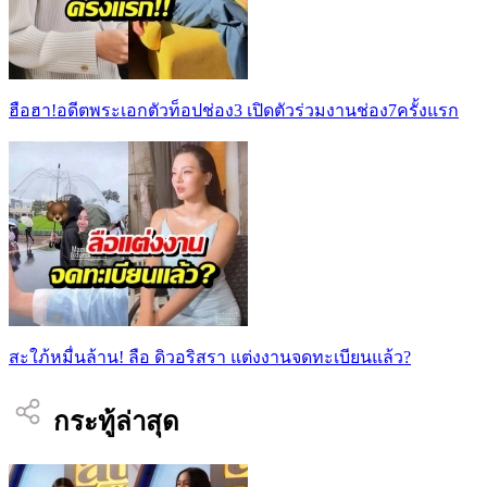
ฮือฮา!อดีตพระเอกตัวท็อปช่อง3 เปิดตัวร่วมงานช่อง7ครั้งแรก
สะใภ้หมื่นล้าน! ลือ ดิวอริสรา แต่งงานจดทะเบียนแล้ว?
กระทู้ล่าสุด