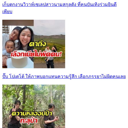
เก็บตกงานวิวาห์เซเลปสาวนามสกุลดัง ที่คนบันเทิงร่วมยินดี
เพียบ
ปั๊บ โปเตโต้ ให้ภาพบอกแทนความรู้สึก เลือกภรรยาไม่ผิดคนเลย