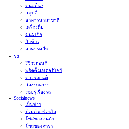
ขนมอื่น ๆ
สมูทตี้
อาหารนานาชาติ
เครื่องดื่ม
ขนมเค้ก
กับข้าว
อาหารคลีน
รถ
รีวิวรถยนต์
พริตตี้ มอเตอร์โชว์
ข่าวรถยนต์
ส่องรถดารา
รอบรู้เรื่องรถ
Socialnews
เป็นข่าว
ร่วมด้วยช่วยกัน
โพสของคนดัง
โพสของดารา