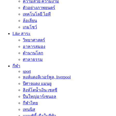
ความสวย ความงาม
ตัวอย่างภาพยนตร์
เทคโนโลยี ไอที
ล้อเลียน
เกมโชว์
Like สาระ
วิทยาศาสตร์
อาหารสมอง
ตำนานโลก
ศาลาธรรม
กีฬา
sport
หงส์แดงลิเวอร์พูล, liverpool
ปีศาจแดง แมนยู
สิงห์โตน้ำเงิน เชลซี
ปืนใหญ่อาร์เซนอล
กีฬาไทย
เทนนิส
แมนซิตี้ เรือใบสีฟ้า