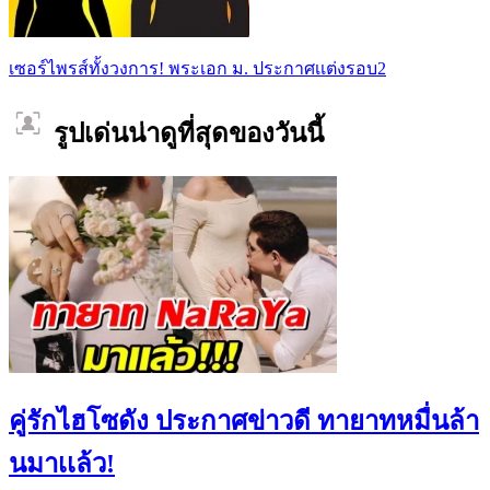
เซอร์ไพรส์ทั้งวงการ! พระเอก ม. ประกาศเเต่งรอบ2
รูปเด่นน่าดูที่สุดของวันนี้
คู่รักไฮโซดัง ประกาศข่าวดี ทายาทหมื่นล้า
นมาเเล้ว!