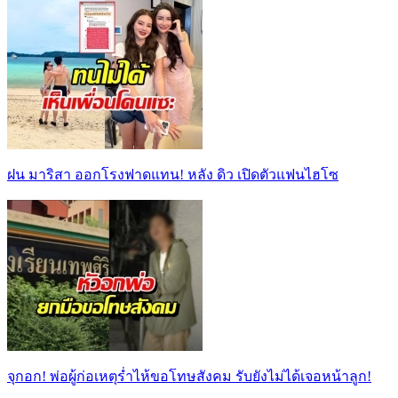
ฝน มาริสา ออกโรงฟาดแทน! หลัง ดิว เปิดตัวแฟนไฮโซ
จุกอก! พ่อผู้ก่อเหตุร่ำไห้ขอโทษสังคม รับยังไม่ได้เจอหน้าลูก!