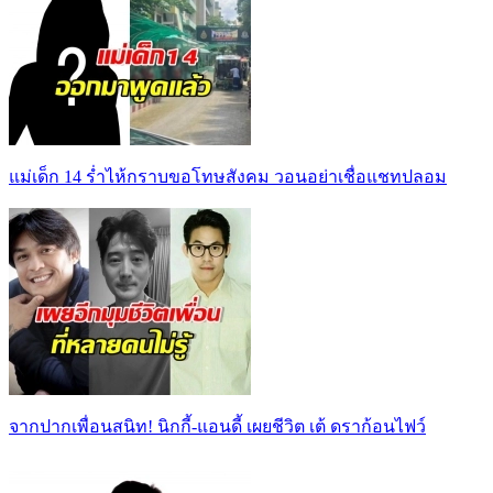
แม่เด็ก 14 ร่ำไห้กราบขอโทษสังคม วอนอย่าเชื่อแชทปลอม
จากปากเพื่อนสนิท! นิกกี้-แอนดี้ เผยชีวิต เต้ ดราก้อนไฟว์