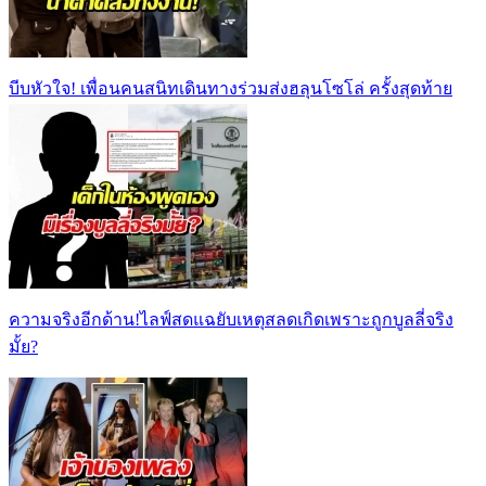
บีบหัวใจ! เพื่อนคนสนิทเดินทางร่วมส่งฮลุนโซโล่ ครั้งสุดท้าย
ความจริงอีกด้าน!ไลฟ์สดแฉยับเหตุสลดเกิดเพราะถูกบูลลี่จริง
มั้ย?