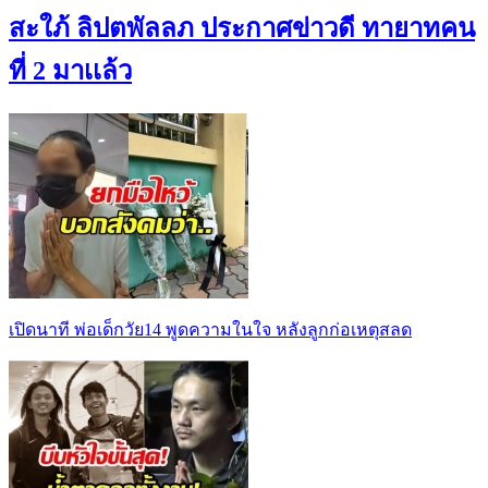
สะใภ้ ลิปตพัลลภ ประกาศข่าวดี ทายาทคน
ที่ 2 มาเเล้ว
เปิดนาที พ่อเด็กวัย14 พูดความในใจ หลังลูกก่อเหตุสลด