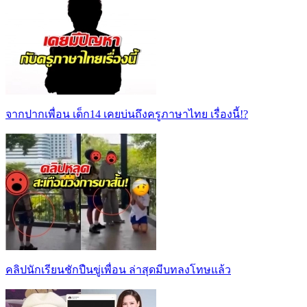
จากปากเพื่อน เด็ก14 เคยบ่นถึงครูภาษาไทย เรื่องนี้!?
คลิปนักเรียนชักปืนขู่เพื่อน ล่าสุดมีบทลงโทษแล้ว