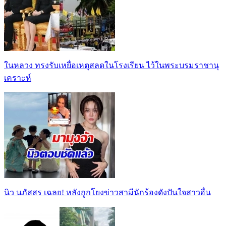
ในหลวง ทรงรับเหยื่อเหตุสลดในโรงเรียน ไว้ในพระบรมราชานุ
เคราะห์
นิว นภัสสร เฉลย! หลังถูกโยงข่าวสามีนักร้องดังปันใจสาวอื่น