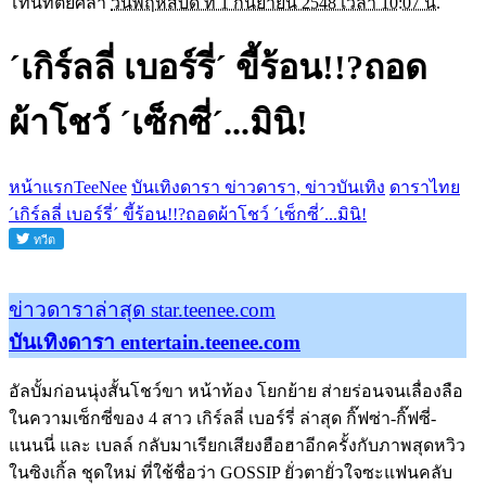
โทนี่ทิตย์ศิลา
วันพฤหัสบดี ที่ 1 กันยายน 2548 เวลา 10:07 น.
´เกิร์ลลี่ เบอร์รี่´ ขี้ร้อน!!?ถอด
ผ้าโชว์ ´เซ็กซี่´...มินิ!
หน้าแรกTeeNee
บันเทิงดารา ข่าวดารา, ข่าวบันเทิง
ดาราไทย
´เกิร์ลลี่ เบอร์รี่´ ขี้ร้อน!!?ถอดผ้าโชว์ ´เซ็กซี่´...มินิ!
ข่าวดาราล่าสุด star.teenee.com
บันเทิงดารา entertain.teenee.com
อัลบั้มก่อนนุ่งสั้นโชว์ขา หน้าท้อง โยกย้าย ส่ายร่อนจนเลื่องลือ
ในความเซ็กซี่ของ 4 สาว เกิร์ลลี่ เบอร์รี่ ล่าสุด กิ๊ฟซ่า-กิ๊ฟซี่-
แนนนี่ และ เบลล์ กลับมาเรียกเสียงฮือฮาอีกครั้งกับภาพสุดหวิว
ในซิงเกิ้ล ชุดใหม่ ที่ใช้ชื่อว่า GOSSIP ยั่วตายั่วใจซะแฟนคลับ