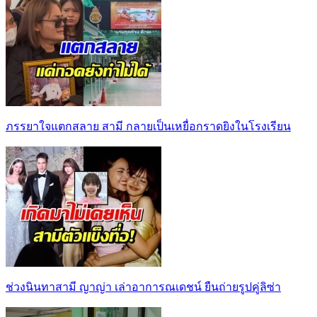
ภรรยาใจแตกสลาย สามี กลายเป็นเหยื่อกราดยิงในโรงเรียน
ช่วงนินทาสามี ญาญ่า เล่าอาการณเดชน์ ยืนถ่ายรูปคู่ลิซ่า