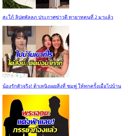
สะใภ้ ลิปตพัลลภ ประกาศข่าวดี ทายาทคนที่ 2 มาเเล้ว
น้องรักตัวจริง! ต้าเหนิงเผยสิ่งที่ ชมพู่ ให้ทุกครั้งเมื่อไปบ้าน