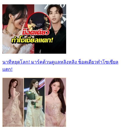
นาทีหยุดโลก! มาร์คต้วนดูแลหลิงหลิง ช็อตเดียวทำโซเชียล
แตก!