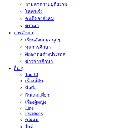
ถามหาความยุติธรรม
โคตรเจ๋ง
คนดีของสังคม
ดราม่า
การศึกษา
เรียนอังกฤษสนุกๆ
ทุนการศึกษา
ศึกษาต่อต่างประเทศ
ข่าวการศึกษา
อื่น ๆ
Top 10
เรื่องลี้ลับ
มือถือ
กินและเที่ยว
เรื่องผู้หญิง
Line
Facebook
คุณแม่
ไอที