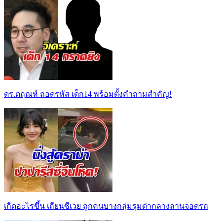
ดร.ตฤณห์ ถอดรหัส เด็ก14 พร้อมตั้งคำถามสำคัญ!
เกิดอะไรขึ้น เถียนซีเวย ถูกคนบางกลุ่มรุมด่ากลางลานจอดรถ