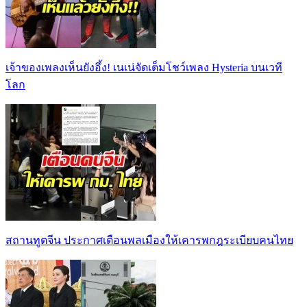
เจ้าของเพลงเห็นยังอึ้ง! เนเน่จัดเต็มโชว์เพลง Hysteria บนเวที
โลก
สถานทูตจีน ประกาศเตือนพลเมืองให้เคารพกฎระเบียบคนไทย