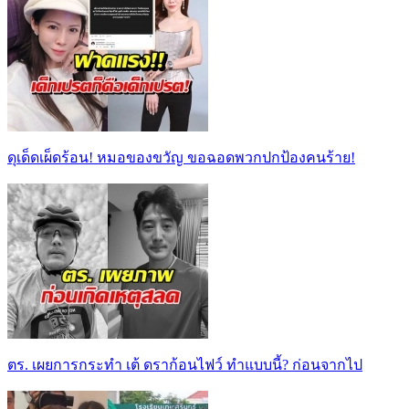
ดุเด็ดเผ็ดร้อน! หมอของขวัญ ขอฉอดพวกปกป้องคนร้าย!
ตร. เผยการกระทำ เต้ ดราก้อนไฟว์ ทำแบบนี้? ก่อนจากไป