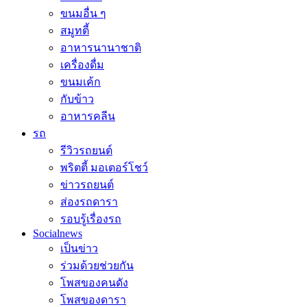
ขนมอื่น ๆ
สมูทตี้
อาหารนานาชาติ
เครื่องดื่ม
ขนมเค้ก
กับข้าว
อาหารคลีน
รถ
รีวิวรถยนต์
พริตตี้ มอเตอร์โชว์
ข่าวรถยนต์
ส่องรถดารา
รอบรู้เรื่องรถ
Socialnews
เป็นข่าว
ร่วมด้วยช่วยกัน
โพสของคนดัง
โพสของดารา