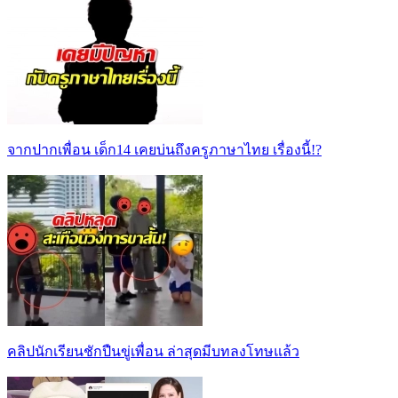
จากปากเพื่อน เด็ก14 เคยบ่นถึงครูภาษาไทย เรื่องนี้!?
คลิปนักเรียนชักปืนขู่เพื่อน ล่าสุดมีบทลงโทษแล้ว