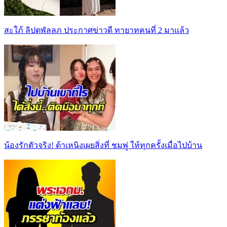
สะใภ้ ลิปตพัลลภ ประกาศข่าวดี ทายาทคนที่ 2 มาเเล้ว
น้องรักตัวจริง! ต้าเหนิงเผยสิ่งที่ ชมพู่ ให้ทุกครั้งเมื่อไปบ้าน