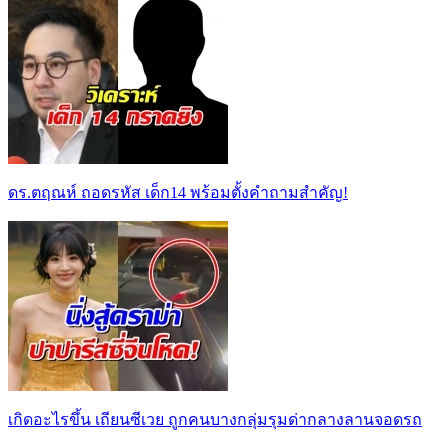
ดร.ตฤณห์ ถอดรหัส เด็ก14 พร้อมตั้งคำถามสำคัญ!
เกิดอะไรขึ้น เถียนซีเวย ถูกคนบางกลุ่มรุมด่ากลางลานจอดรถ