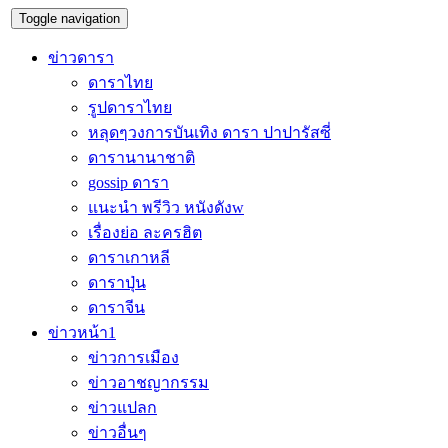
Toggle navigation
ข่าวดารา
ดาราไทย
รูปดาราไทย
หลุดๆวงการบันเทิง ดารา ปาปารัสซี่
ดารานานาชาติ
gossip ดารา
แนะนำ พรีวิว หนังดังw
เรื่องย่อ ละครฮิต
ดาราเกาหลี
ดาราปุ่น
ดาราจีน
ข่าวหน้า1
ข่าวการเมือง
ข่าวอาชญากรรม
ข่าวแปลก
ข่าวอื่นๆ