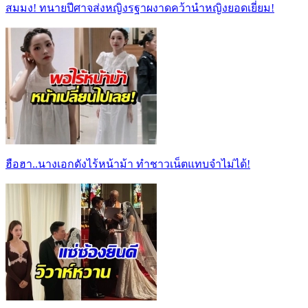
สมมง! ทนายปีศาจส่งหญิงรฐาผงาดคว้านำหญิงยอดเยี่ยม!
ฮือฮา..นางเอกดังไร้หน้าม้า ทำชาวเน็ตแทบจำไม่ได้!