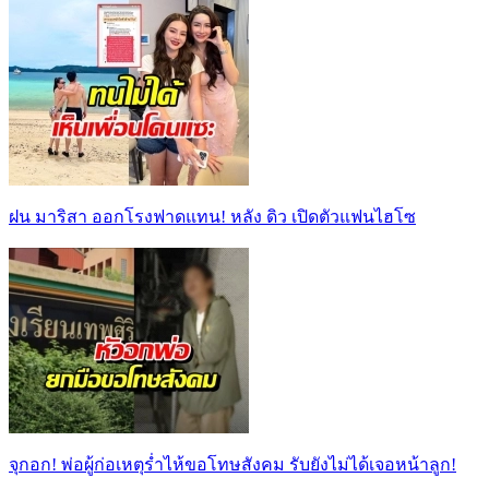
ฝน มาริสา ออกโรงฟาดแทน! หลัง ดิว เปิดตัวแฟนไฮโซ
จุกอก! พ่อผู้ก่อเหตุร่ำไห้ขอโทษสังคม รับยังไม่ได้เจอหน้าลูก!