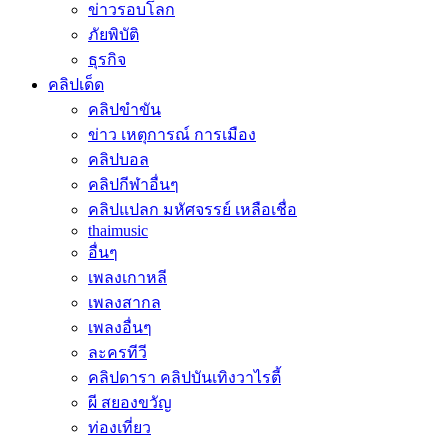
ข่าวรอบโลก
ภัยพิบัติ
ธุรกิจ
คลิปเด็ด
คลิปขำขัน
ข่าว เหตุการณ์ การเมือง
คลิปบอล
คลิปกีฬาอื่นๆ
คลิปแปลก มหัศจรรย์ เหลือเชื่อ
thaimusic
อื่นๆ
เพลงเกาหลี
เพลงสากล
เพลงอื่นๆ
ละครทีวี
คลิปดารา คลิปบันเทิงวาไรตี้
ผี สยองขวัญ
ท่องเที่ยว