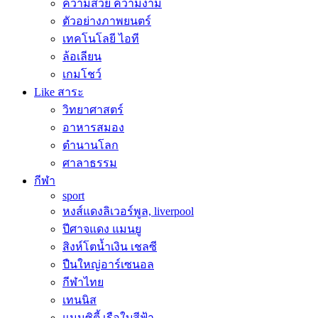
ความสวย ความงาม
ตัวอย่างภาพยนตร์
เทคโนโลยี ไอที
ล้อเลียน
เกมโชว์
Like สาระ
วิทยาศาสตร์
อาหารสมอง
ตำนานโลก
ศาลาธรรม
กีฬา
sport
หงส์แดงลิเวอร์พูล, liverpool
ปีศาจแดง แมนยู
สิงห์โตน้ำเงิน เชลซี
ปืนใหญ่อาร์เซนอล
กีฬาไทย
เทนนิส
แมนซิตี้ เรือใบสีฟ้า