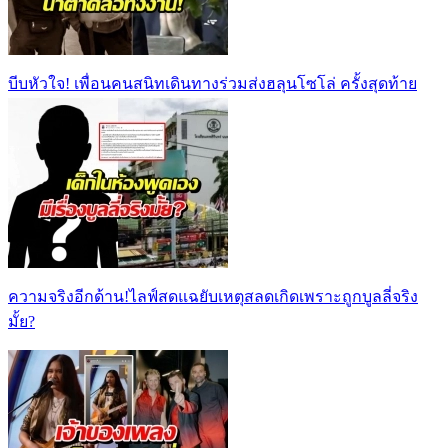
บีบหัวใจ! เพื่อนคนสนิทเดินทางร่วมส่งฮลุนโซโล่ ครั้งสุดท้าย
ความจริงอีกด้าน!ไลฟ์สดแฉยับเหตุสลดเกิดเพราะถูกบูลลี่จริง
มั้ย?