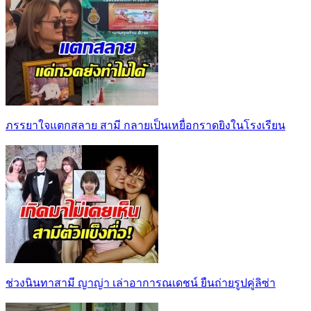
ภรรยาใจแตกสลาย สามี กลายเป็นเหยื่อกราดยิงในโรงเรียน
ช่วงนินทาสามี ญาญ่า เล่าอาการณเดชน์ ยืนถ่ายรูปคู่ลิซ่า