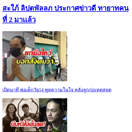
สะใภ้ ลิปตพัลลภ ประกาศข่าวดี ทายาทคน
ที่ 2 มาเเล้ว
เปิดนาที พ่อเด็กวัย14 พูดความในใจ หลังลูกก่อเหตุสลด