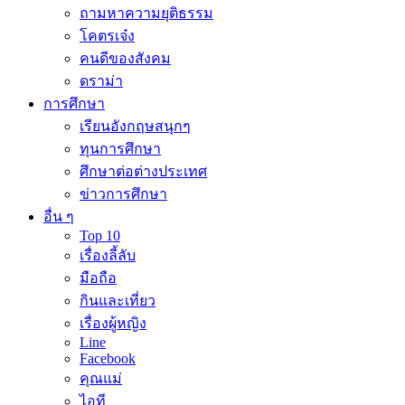
ถามหาความยุติธรรม
โคตรเจ๋ง
คนดีของสังคม
ดราม่า
การศึกษา
เรียนอังกฤษสนุกๆ
ทุนการศึกษา
ศึกษาต่อต่างประเทศ
ข่าวการศึกษา
อื่น ๆ
Top 10
เรื่องลี้ลับ
มือถือ
กินและเที่ยว
เรื่องผู้หญิง
Line
Facebook
คุณแม่
ไอที