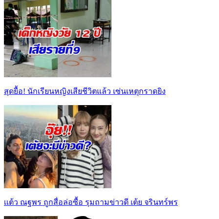
สุดยื้อ! นักเรียนหญิงเสียชีวิตแล้ว เซ่นเหตุกราดยิง
เเต้ว ณฐพร ถูกสื่อล่อซื้อ รุมถามข่าวดี เต้ย จรินทร์พร