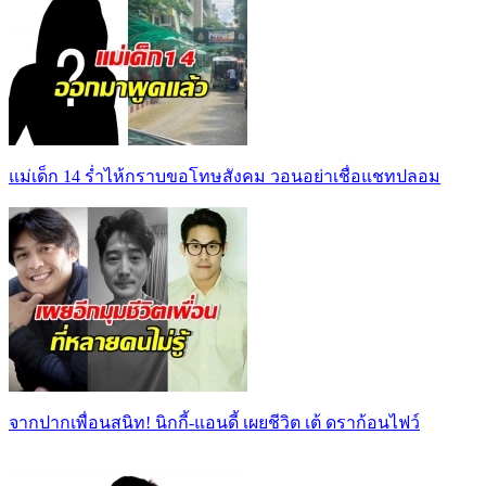
แม่เด็ก 14 ร่ำไห้กราบขอโทษสังคม วอนอย่าเชื่อแชทปลอม
จากปากเพื่อนสนิท! นิกกี้-แอนดี้ เผยชีวิต เต้ ดราก้อนไฟว์