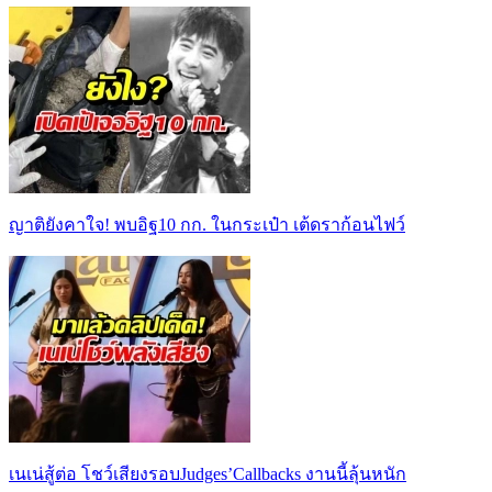
ญาติยังคาใจ! พบอิฐ10 กก. ในกระเป๋า เต้ดราก้อนไฟว์
เนเน่สู้ต่อ โชว์เสียงรอบJudges’Callbacks งานนี้ลุ้นหนัก