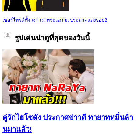
เซอร์ไพรส์ทั้งวงการ! พระเอก ม. ประกาศเเต่งรอบ2
รูปเด่นน่าดูที่สุดของวันนี้
คู่รักไฮโซดัง ประกาศข่าวดี ทายาทหมื่นล้า
นมาเเล้ว!