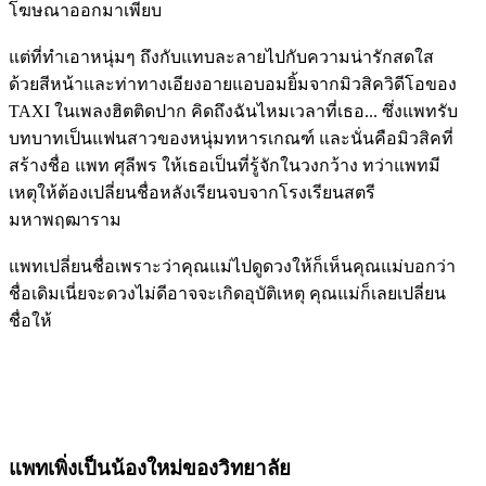
โฆษณาออกมาเพียบ
แต่ที่ทำเอาหนุ่มๆ ถึงกับแทบละลายไปกับความน่ารักสดใส
ด้วยสีหน้าและท่าทางเอียงอายแอบอมยิ้มจากมิวสิควิดีโอของ
TAXI ในเพลงฮิตติดปาก คิดถึงฉันไหมเวลาที่เธอ... ซึ่งแพทรับ
บทบาทเป็นแฟนสาวของหนุ่มทหารเกณฑ์ และนั่นคือมิวสิคที่
สร้างชื่อ แพท ศุลีพร ให้เธอเป็นที่รู้จักในวงกว้าง ทว่าแพทมี
เหตุให้ต้องเปลี่ยนชื่อหลังเรียนจบจากโรงเรียนสตรี
มหาพฤฒาราม
แพทเปลี่ยนชื่อเพราะว่าคุณแม่ไปดูดวงให้ก็เห็นคุณแม่บอกว่า
ชื่อเดิมเนี่ยจะดวงไม่ดีอาจจะเกิดอุบัติเหตุ คุณแม่ก็เลยเปลี่ยน
ชื่อให้
แพทเพิ่งเป็นน้องใหม่ของวิทยาลัย