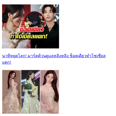
นาทีหยุดโลก! มาร์คต้วนดูแลหลิงหลิง ช็อตเดียวทำโซเชียล
แตก!