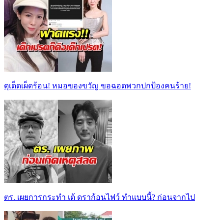
ดุเด็ดเผ็ดร้อน! หมอของขวัญ ขอฉอดพวกปกป้องคนร้าย!
ตร. เผยการกระทำ เต้ ดราก้อนไฟว์ ทำแบบนี้? ก่อนจากไป