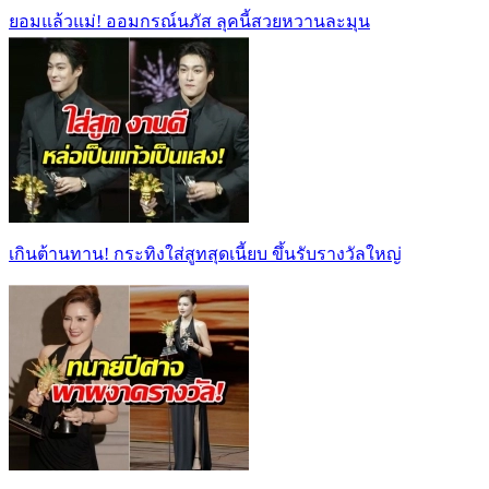
ยอมแล้วแม่! ออมกรณ์นภัส ลุคนี้สวยหวานละมุน
เกินต้านทาน! กระทิงใส่สูทสุดเนี้ยบ ขึ้นรับรางวัลใหญ่