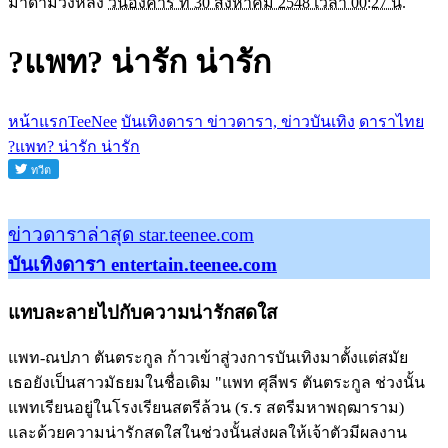
มาดามวังหลัง
วันอังคาร ที่ 30 สิงหาคม 2548 เวลา 00:27 น.
?แพท? น่ารัก น่ารัก
หน้าแรกTeeNee
บันเทิงดารา ข่าวดารา, ข่าวบันเทิง
ดาราไทย
?แพท? น่ารัก น่ารัก
ข่าวดาราล่าสุด star.teenee.com
บันเทิงดารา entertain.teenee.com
แทบละลายไปกับความน่ารักสดใส
แพท-ณปภา ตันตระกูล ก้าวเข้าสู่วงการบันเทิงมาตั้งแต่สมัย
เธอยังเป็นสาวมัธยมในชื่อเดิม "แพท ศุลีพร ตันตระกูล ช่วงนั้น
แพทเรียนอยู่ในโรงเรียนสตรีล้วน (ร.ร สตรีมหาพฤฒาราม)
และด้วยความน่ารักสดใสในช่วงนั้นส่งผลให้เจ้าตัวมีผลงาน