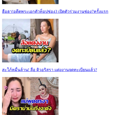
ฮือฮา!อดีตพระเอกตัวท็อปช่อง3 เปิดตัวร่วมงานช่อง7ครั้งแรก
สะใภ้หมื่นล้าน! ลือ ดิวอริสรา แต่งงานจดทะเบียนแล้ว?