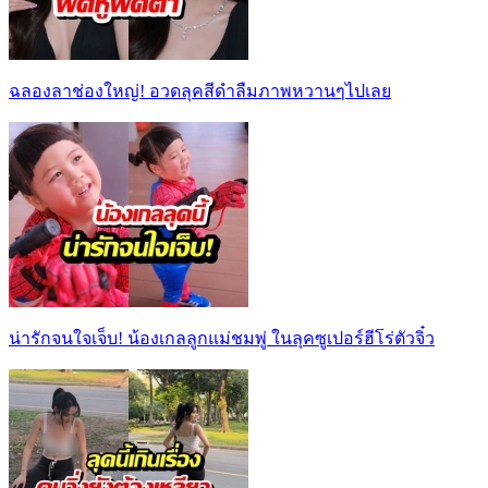
ฉลองลาช่องใหญ่! อวดลุคสีดำลืมภาพหวานๆไปเลย
น่ารักจนใจเจ็บ! น้องเกลลูกแม่ชมพู่ ในลุคซูเปอร์ฮีโร่ตัวจิ๋ว