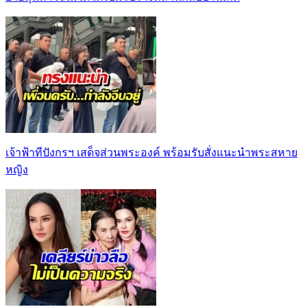
เจ้าฟ้าทีปังกรฯ เสด็จส่วนพระองค์ พร้อมรับสั่งแนะนำพระสหาย
หญิง