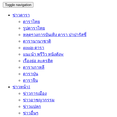
Toggle navigation
ข่าวดารา
ดาราไทย
รูปดาราไทย
หลุดๆวงการบันเทิง ดารา ปาปารัสซี่
ดารานานาชาติ
gossip ดารา
แนะนำ พรีวิว หนังดังw
เรื่องย่อ ละครฮิต
ดาราเกาหลี
ดาราปุ่น
ดาราจีน
ข่าวหน้า1
ข่าวการเมือง
ข่าวอาชญากรรม
ข่าวแปลก
ข่าวอื่นๆ