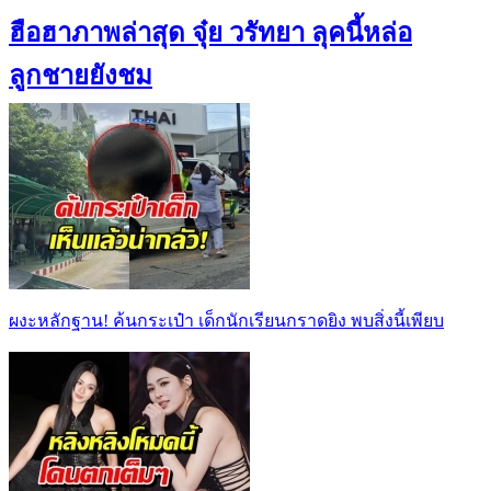
ฮือฮาภาพล่าสุด จุ๋ย วรัทยา ลุคนี้หล่อ
ลูกชายยังชม
ผงะหลักฐาน! ค้นกระเป๋า เด็กนักเรียนกราดยิง พบสิ่งนี้เพียบ