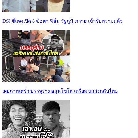
DSI ชี้แจงเปิด 6 ข้อหา ฟิล์ม รัฐภูมิ-ภาวุธ เข้ารับทราบแล้ว
เผยภาพเศร้า บรรจุร่าง ฮลุนโซโล่ เตรียมขนส่งกลับไทย