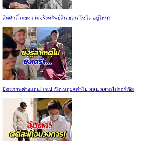
สีหศักดิ์ เผยความจริงทรัพย์สิน ฮลุน โซโล่ อยู่ไหน?
มิตรภาพต่างแดน! เรเน่ เปิดเหตุผลทำไม ฮลุน อยากไปจอร์เจีย