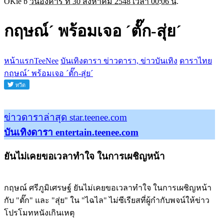
OKie b
วันอังคาร ที่ 30 สิงหาคม 2548 เวลา 00:06 น.
กฤษณ์´ พร้อมเจอ ´ตั๊ก-สุ่ย´
หน้าแรกTeeNee
บันเทิงดารา ข่าวดารา, ข่าวบันเทิง
ดาราไทย
กฤษณ์´ พร้อมเจอ ´ตั๊ก-สุ่ย´
ข่าวดาราล่าสุด star.teenee.com
บันเทิงดารา entertain.teenee.com
ยันไม่เคยขอเวลาทำใจ ในการเผชิญหน้า
กฤษณ์ ศรีภูมิเศรษฐ์ ยันไม่เคยขอเวลาทำใจ ในการเผชิญหน้า
กับ "ตั๊ก" และ "สุ่ย" ใน "ไฉไล" ไม่ซีเรียสที่ผู้กำกับพจน์ให้ข่าว
โปรโมทหนังเกินเหตุ