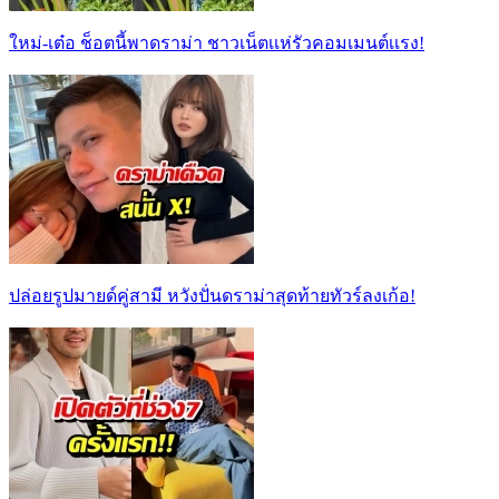
ใหม่-เต๋อ ช็อตนี้พาดราม่า ชาวเน็ตเเห่รัวคอมเมนต์เเรง!
ปล่อยรูปมายด์คู่สามี หวังปั่นดราม่าสุดท้ายทัวร์ลงเก้อ!