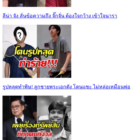
ลีน่า จัง ลั่นข้อความถึง จั๊กจั่น ต้องใจกว้าง เข้าใจนารา
รูปหลุดทำพิษ! ลูกชายพระเอกดัง โดนเเซะ ไม่หล่อเหมือนพ่อ