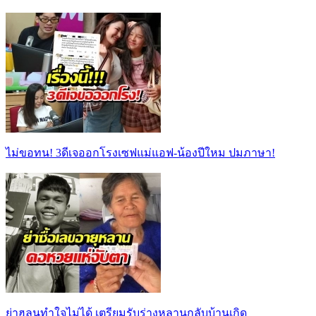
ไม่ขอทน! 3ดีเจออกโรงเซฟแม่แอฟ-น้องปีใหม ปมภาษา!
ย่าฮลุนทำใจไม่ได้ เตรียมรับร่างหลานกลับบ้านเกิด