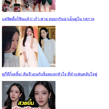
แค่ฟิตติ้งก็ฟินแล้ว! เก้า-พาย หยอกกันน่าเอ็นดูใน รสกาล
ดูกี่ทีก็เคลิ้ม! คิมจีวอนกับช็อตแจกหัวใจ ที่ทำแฟนคลับใจฟู