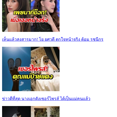
เห็นแล้วสงสารมาก! โย ยศวดี ตกใจหน้าจริง ต้อม รชนีกร
ข่าวดีที่สุด นางเอกดังเซอร์ไพรส์ ได้เป็นเเม่คนเเล้ว