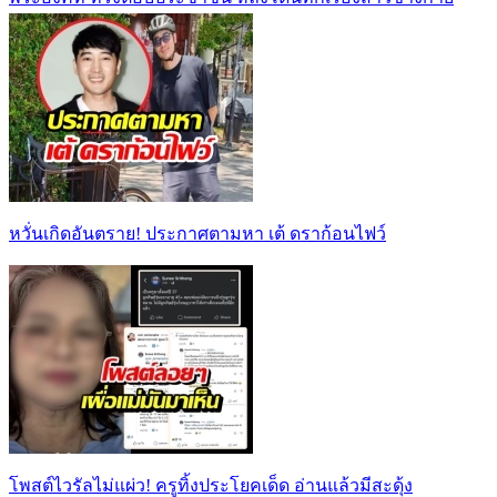
หวั่นเกิดอันตราย! ประกาศตามหา เต้ ดราก้อนไฟว์
โพสต์ไวรัลไม่แผ่ว! ครูทิ้งประโยคเด็ด อ่านแล้วมีสะดุ้ง