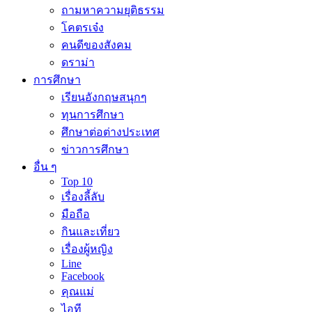
ถามหาความยุติธรรม
โคตรเจ๋ง
คนดีของสังคม
ดราม่า
การศึกษา
เรียนอังกฤษสนุกๆ
ทุนการศึกษา
ศึกษาต่อต่างประเทศ
ข่าวการศึกษา
อื่น ๆ
Top 10
เรื่องลี้ลับ
มือถือ
กินและเที่ยว
เรื่องผู้หญิง
Line
Facebook
คุณแม่
ไอที