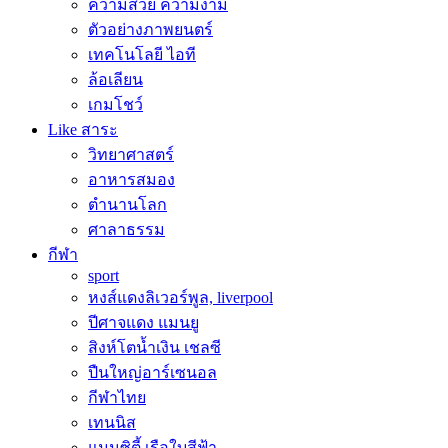
ความสวย ความงาม
ตัวอย่างภาพยนตร์
เทคโนโลยี ไอที
ล้อเลียน
เกมโชว์
Like สาระ
วิทยาศาสตร์
อาหารสมอง
ตำนานโลก
ศาลาธรรม
กีฬา
sport
หงส์แดงลิเวอร์พูล, liverpool
ปีศาจแดง แมนยู
สิงห์โตน้ำเงิน เชลซี
ปืนใหญ่อาร์เซนอล
กีฬาไทย
เทนนิส
แมนซิตี้ เรือใบสีฟ้า