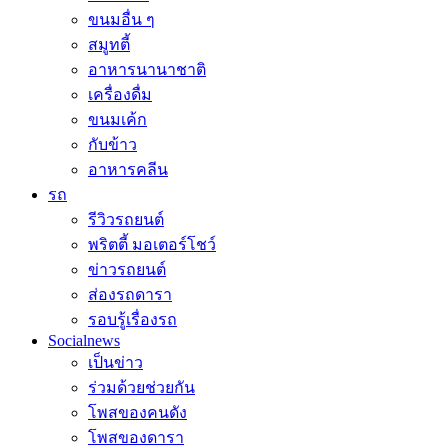
ขนมอื่น ๆ
สมูทตี้
อาหารนานาชาติ
เครื่องดื่ม
ขนมเค้ก
กับข้าว
อาหารคลีน
รถ
รีวิวรถยนต์
พริตตี้ มอเตอร์โชว์
ข่าวรถยนต์
ส่องรถดารา
รอบรู้เรื่องรถ
Socialnews
เป็นข่าว
ร่วมด้วยช่วยกัน
โพสของคนดัง
โพสของดารา