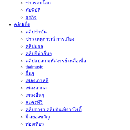
ข่าวรอบโลก
ภัยพิบัติ
ธุรกิจ
คลิปเด็ด
คลิปขำขัน
ข่าว เหตุการณ์ การเมือง
คลิปบอล
คลิปกีฬาอื่นๆ
คลิปแปลก มหัศจรรย์ เหลือเชื่อ
thaimusic
อื่นๆ
เพลงเกาหลี
เพลงสากล
เพลงอื่นๆ
ละครทีวี
คลิปดารา คลิปบันเทิงวาไรตี้
ผี สยองขวัญ
ท่องเที่ยว