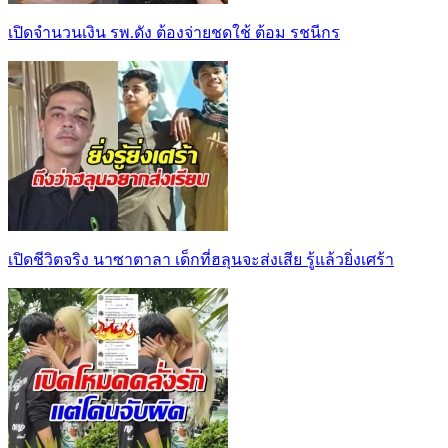
เปิดจำนวนเงิน รพ.ดัง ต้องจ่ายชดใช้ ต้อม รชนีกร
เปิดชีวิตจริง นาซาตาลา เด็กที่ฮลุนจะส่งเสีย รู้แล้วยิ่งเศร้า