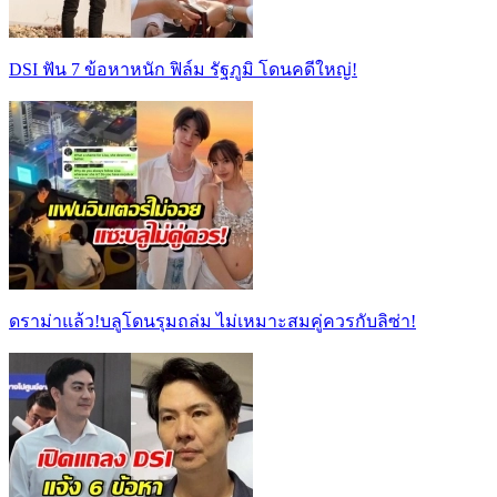
DSI ฟัน 7 ข้อหาหนัก ฟิล์ม รัฐภูมิ โดนคดีใหญ่!
ดราม่าแล้ว!บลูโดนรุมถล่ม ไม่เหมาะสมคู่ควรกับลิซ่า!