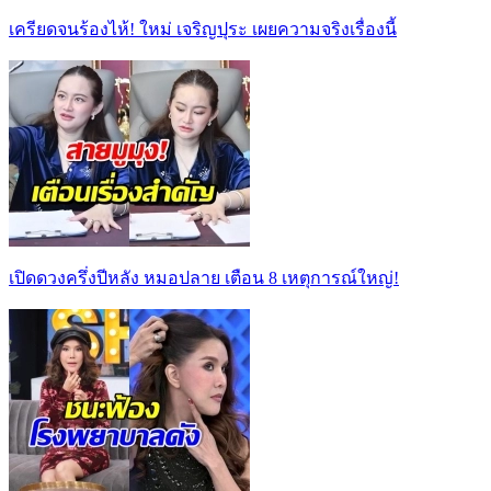
เครียดจนร้องไห้! ใหม่ เจริญปุระ เผยความจริงเรื่องนี้
เปิดดวงครึ่งปีหลัง หมอปลาย เตือน 8 เหตุการณ์ใหญ่!