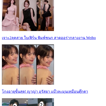
เจาะ2ลุคสวย ใบเฟิร์น พิมพ์ชนก สาดออร่ากลางงาน Weibo
โกงอายุขั้นสุด! ญาญ่า อุรัสยา เเบ๊วละมุนเหมือนตุ๊กตา