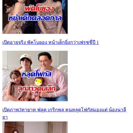
เปิดอายุจริง พัคโบยอง หน้าเด็กยิ่งกว่าเฟรชชี่ปี 1
เปิดภาพ3ทายาท ฟลุค เกริกพล คนหลุดโฟกัสมองแต่ น้องนาลี
ยา