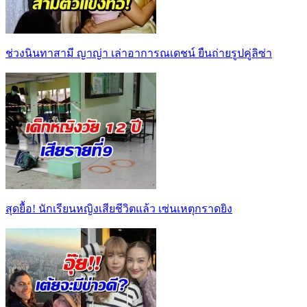
ช่วงนินทาสามี ญาญ่า เล่าอาการณเดชน์ ยืนถ่ายรูปคู่ลิซ่า
สุดยื้อ! นักเรียนหญิงเสียชีวิตแล้ว เซ่นเหตุกราดยิง