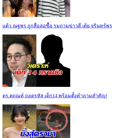
เเต้ว ณฐพร ถูกสื่อล่อซื้อ รุมถามข่าวดี เต้ย จรินทร์พร
ดร.ตฤณห์ ถอดรหัส เด็ก14 พร้อมตั้งคำถามสำคัญ!