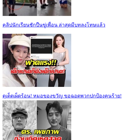
คลิปนักเรียนชักปืนขู่เพื่อน ล่าสุดมีบทลงโทษแล้ว
ดุเด็ดเผ็ดร้อน! หมอของขวัญ ขอฉอดพวกปกป้องคนร้าย!