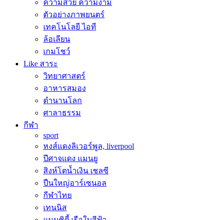
ความสวย ความงาม
ตัวอย่างภาพยนตร์
เทคโนโลยี ไอที
ล้อเลียน
เกมโชว์
Like สาระ
วิทยาศาสตร์
อาหารสมอง
ตำนานโลก
ศาลาธรรม
กีฬา
sport
หงส์แดงลิเวอร์พูล, liverpool
ปีศาจแดง แมนยู
สิงห์โตน้ำเงิน เชลซี
ปืนใหญ่อาร์เซนอล
กีฬาไทย
เทนนิส
แมนซิตี้ เรือใบสีฟ้า