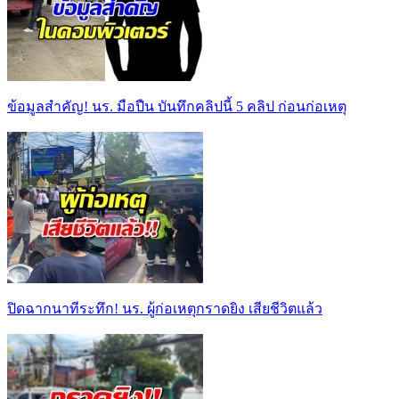
ข้อมูลสำคัญ! นร. มือปืน บันทึกคลิปนี้ 5 คลิป ก่อนก่อเหตุ
ปิดฉากนาทีระทึก! นร. ผู้ก่อเหตุกราดยิง เสียชีวิตแล้ว