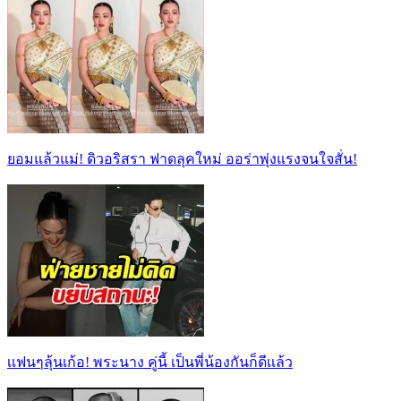
ยอมแล้วแม่! ดิวอริสรา ฟาดลุคใหม่ ออร่าพุ่งแรงจนใจสั่น!
เเฟนๆลุ้นเก้อ! พระนาง คู่นี้ เป็นพี่น้องกันก็ดีเเล้ว