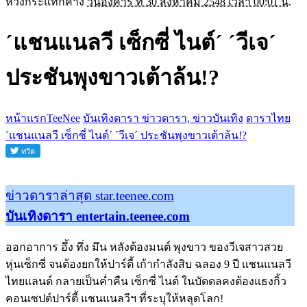
หวังกระแทกคาง
วันอังคาร ที่ 30 สิงหาคม 2548 เวลา 00:01 น.
´แชนแนลวี เซ็กซี่ ไนต์´ ´วีเจ´
ประชันพุงขาวเต้าล้น!?
หน้าแรกTeeNee
บันเทิงดารา ข่าวดารา, ข่าวบันเทิง
ดาราไทย
´แชนแนลวี เซ็กซี่ ไนต์´ ´วีเจ´ ประชันพุงขาวเต้าล้น!?
ข่าวดาราล่าสุด star.teenee.com
บันเทิงดารา entertain.teenee.com
ออกอาการ อึ้ง ทึ่ง มึน หลังต้องมนต์ พุงขาว ของวีเจสาวสวย
หุ่นเซ็กซี่ จนต้องยกให้ปาร์ตี้ เก้ากำลังสิบ ฉลอง 9 ปี แชนแนลวี
ไทยแลนด์ กลายเป็นค่ำคืน เซ็กซี่ ไนต์ ในบัดดลคงต้องแธงกิ้ว
คอนเซปต์ปาร์ตี้ แชนแนลวีฯ ที่ระบุให้หลุดโลก!