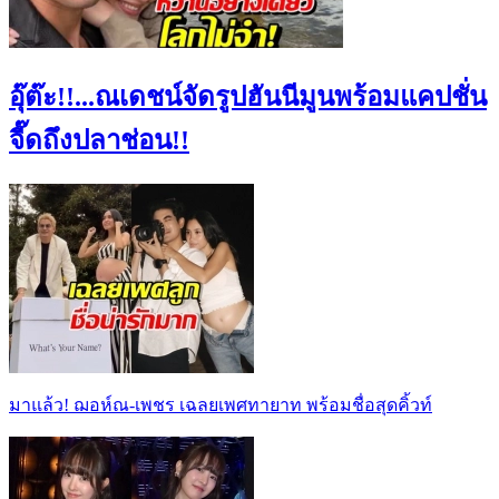
อุ๊ต๊ะ!!...ณเดชน์จัดรูปฮันนีมูนพร้อมแคปชั่น
จี๊ดถึงปลาช่อน!!
มาแล้ว! ฌอห์ณ-เพชร เฉลยเพศทายาท พร้อมชื่อสุดคิ้วท์