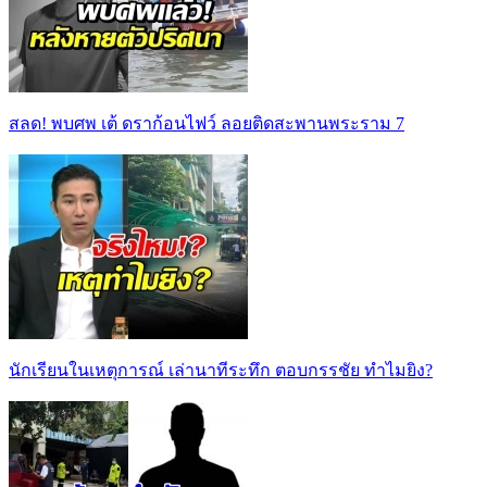
สลด! พบศพ เต้ ดราก้อนไฟว์ ลอยติดสะพานพระราม 7
นักเรียนในเหตุการณ์ เล่านาทีระทึก ตอบกรรชัย ทำไมยิง?