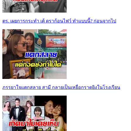
ตร. เผยการกระทำ เต้ ดราก้อนไฟว์ ทำแบบนี้? ก่อนจากไป
ภรรยาใจแตกสลาย สามี กลายเป็นเหยื่อกราดยิงในโรงเรียน