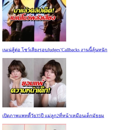
เนเน่สู้ต่อ โชว์เสียงรอบJudges’Callbacks งานนี้ลุ้นหนัก
เปิดภาพแพทตี้วัย35ปี แม่ลูก2ที่หน้าเหมือนเด็กมัธยม