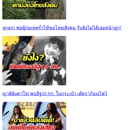
จุกอก! พ่อผู้ก่อเหตุร่ำไห้ขอโทษสังคม รับยังไม่ได้เจอหน้าลูก!
ญาติยังคาใจ! พบอิฐ10 กก. ในกระเป๋า เต้ดราก้อนไฟว์