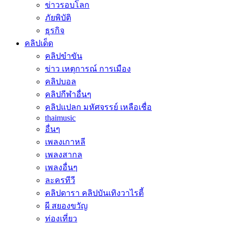
ข่าวรอบโลก
ภัยพิบัติ
ธุรกิจ
คลิปเด็ด
คลิปขำขัน
ข่าว เหตุการณ์ การเมือง
คลิปบอล
คลิปกีฬาอื่นๆ
คลิปแปลก มหัศจรรย์ เหลือเชื่อ
thaimusic
อื่นๆ
เพลงเกาหลี
เพลงสากล
เพลงอื่นๆ
ละครทีวี
คลิปดารา คลิปบันเทิงวาไรตี้
ผี สยองขวัญ
ท่องเที่ยว