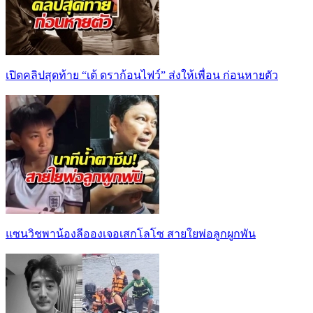
เปิดคลิปสุดท้าย “เต้ ดราก้อนไฟว์” ส่งให้เพื่อน ก่อนหายตัว
แซนวิชพาน้องลีอองเจอเสกโลโซ สายใยพ่อลูกผูกพัน