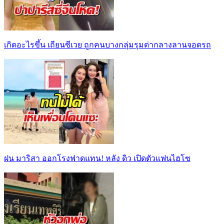
เกิดอะไรขึ้น เถียนซีเวย ถูกคนบางกลุ่มรุมด่ากลางลานจอดรถ
ฝน มาริสา ออกโรงฟาดแทน! หลัง ดิว เปิดตัวแฟนไฮโซ