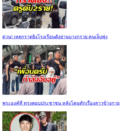
ด่วน! เหตุกราดยิงโรงเรียนดังย่านบางกรวย คนเจ็บพุ่ง
พระองค์ที ทรงตอบประชาชน หลังโดนทักเรื่องสาวข้างกาย