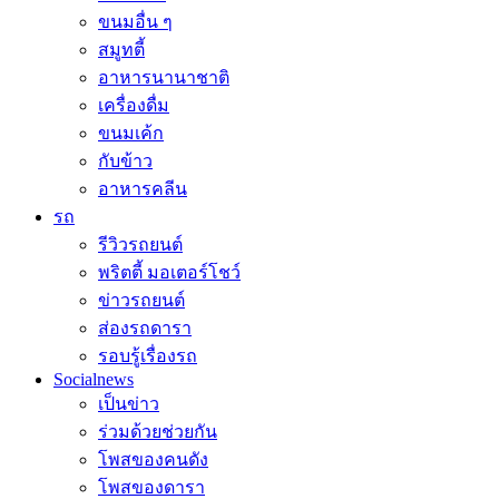
ขนมอื่น ๆ
สมูทตี้
อาหารนานาชาติ
เครื่องดื่ม
ขนมเค้ก
กับข้าว
อาหารคลีน
รถ
รีวิวรถยนต์
พริตตี้ มอเตอร์โชว์
ข่าวรถยนต์
ส่องรถดารา
รอบรู้เรื่องรถ
Socialnews
เป็นข่าว
ร่วมด้วยช่วยกัน
โพสของคนดัง
โพสของดารา