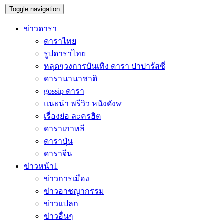
Toggle navigation
ข่าวดารา
ดาราไทย
รูปดาราไทย
หลุดๆวงการบันเทิง ดารา ปาปารัสซี่
ดารานานาชาติ
gossip ดารา
แนะนำ พรีวิว หนังดังw
เรื่องย่อ ละครฮิต
ดาราเกาหลี
ดาราปุ่น
ดาราจีน
ข่าวหน้า1
ข่าวการเมือง
ข่าวอาชญากรรม
ข่าวแปลก
ข่าวอื่นๆ