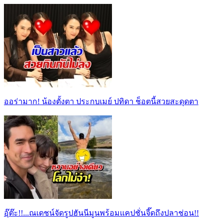
ออร่ามาก! น้องตั้งตา ประกบเมย์ ปทิดา ช็อตนี้สวยสะดุดตา
อุ๊ต๊ะ!!...ณเดชน์จัดรูปฮันนีมูนพร้อมแคปชั่นจี๊ดถึงปลาช่อน!!