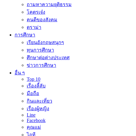
ถามหาความยุติธรรม
โคตรเจ๋ง
คนดีของสังคม
ดราม่า
การศึกษา
เรียนอังกฤษสนุกๆ
ทุนการศึกษา
ศึกษาต่อต่างประเทศ
ข่าวการศึกษา
อื่น ๆ
Top 10
เรื่องลี้ลับ
มือถือ
กินและเที่ยว
เรื่องผู้หญิง
Line
Facebook
คุณแม่
ไอที