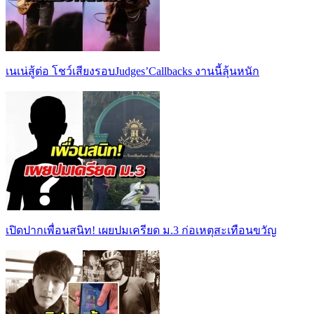
เนเน่สู้ต่อ โชว์เสียงรอบJudges’Callbacks งานนี้ลุ้นหนัก
เปิดปากเพื่อนสนิท! เผยปมเครียด ม.3 ก่อเหตุสะเทือนขวัญ