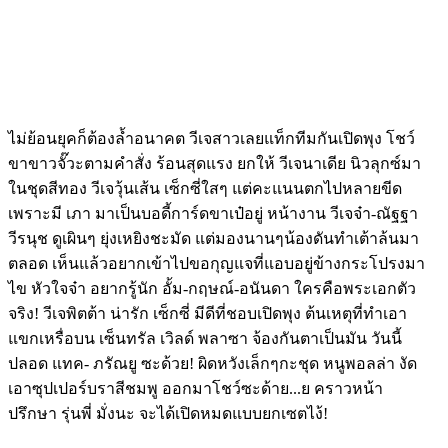
ไม่ย้อนยุคก็ต้องล้ำอนาคต วีเจสาวเลยแท็กทีมกันเปิดพุง โชว์
ขาขาวจั๊วะตามคำสั่ง ร้อนสุดแรง ยกให้ วีเจนาเดีย นิวลุกซ์มา
ในชุดสีทอง วีเจวุ้นเส้น เซ็กซี่ใสๆ แต่คะแนนตกไปหลายขีด
เพราะมี เภา มาเป็นบอดี้การ์ดขาเป๋อยู่ หน้างาน วีเจจ๋า-ณัฐฐา
วีรนุช ดูเผินๆ ยุ่งเหยิงชะมัด แต่มองนานๆน้องดันทำเต้าล้นมา
ตลอด เห็นแล้วอยากเข้าไปขอกุญแจที่แอบอยู่ข้างกระโปรงมา
ไข หัวใจจ๋า อยากรู้นัก อั้ม-กฤษณ์-อนันดา ใครคือพระเอกตัว
จริง! วีเจพิตต้า น่ารัก เซ็กซี่ มีดีที่ชอบเปิดพุง ต้นเหตุที่ทำเอา
แขกเหรื่อบน เซ็นทรัล เวิลด์ พลาซา จ้องกันตาเป็นมัน วันนี้
ปลอด แทค- ภรัณยู ซะด้วย! ผิดหวังเล็กๆกะชุด หนูพอลล่า งัด
เอาซุปเปอร์บราสีชมพู ออกมาโชว์ซะด้าย...ย คราวหน้า
ปรึกษา รุ่นพี่ มั่งนะ จะได้เปิดหมดแบบยกเซตไง้!