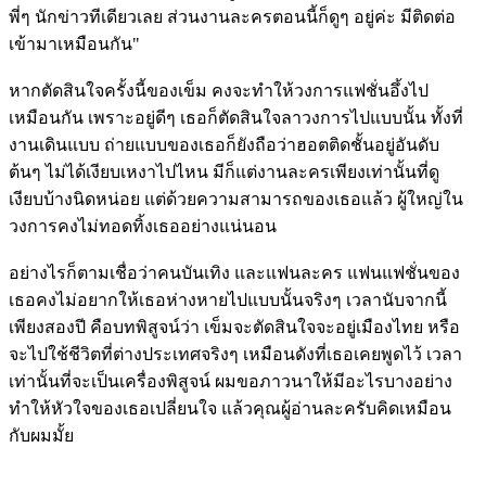
พี่ๆ นักข่าวทีเดียวเลย ส่วนงานละครตอนนี้ก็ดูๆ อยู่ค่ะ มีติดต่อ
เข้ามาเหมือนกัน"
หากตัดสินใจครั้งนี้ของเข็ม คงจะทำให้วงการแฟชั่นอึ้งไป
เหมือนกัน เพราะอยู่ดีๆ เธอก็ตัดสินใจลาวงการไปแบบนั้น ทั้งที่
งานเดินแบบ ถ่ายแบบของเธอก็ยังถือว่าฮอตติดชั้นอยู่อันดับ
ต้นๆ ไม่ได้เงียบเหงาไปไหน มีก็แต่งานละครเพียงเท่านั้นที่ดู
เงียบบ้างนิดหน่อย แต่ด้วยความสามารถของเธอแล้ว ผู้ใหญ่ใน
วงการคงไม่ทอดทิ้งเธออย่างแน่นอน
อย่างไรก็ตามเชื่อว่าคนบันเทิง และแฟนละคร แฟนแฟชั่นของ
เธอคงไม่อยากให้เธอห่างหายไปแบบนั้นจริงๆ เวลานับจากนี้
เพียงสองปี คือบทพิสูจน์ว่า เข็มจะตัดสินใจจะอยู่เมืองไทย หรือ
จะไปใช้ชีวิตที่ต่างประเทศจริงๆ เหมือนดังที่เธอเคยพูดไว้ เวลา
เท่านั้นที่จะเป็นเครื่องพิสูจน์ ผมขอภาวนาให้มีอะไรบางอย่าง
ทำให้หัวใจของเธอเปลี่ยนใจ แล้วคุณผู้อ่านละครับคิดเหมือน
กับผมมั้ย