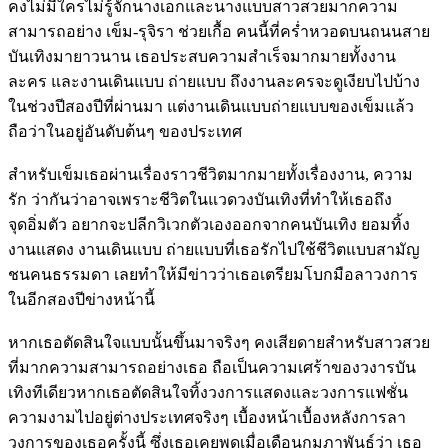
คงไม่มีใครไม่รู้จักนางเอกและนางแบบสาวสวยมากความ
สามารถอย่าง เข็ม-รุจิรา ช่วยเกื้อ คนนี้ที่คร่ำหวอดบนถนนสาย
บันเทิงมายาวนาน เธอประสบความสำเร็จมากมายทั้งงาน
ละคร และงานเดินแบบ ถ่ายแบบ ถึงงานละครจะดูเงียบไปบ้าง
ในช่วงปีสองปีที่ผ่านมา แต่งานเดินแบบถ่ายแบบของเข็มแล้ว
ถือว่าในอยู่อันดับต้นๆ ของประเทศ
สำหรับเข็มเธอผ่านเรื่องราวชีวิตมากมายทั้งเรื่องงาน, ความ
รัก ว่ากันว่าอาจเพราะชีวิตในแวดวงบันเทิงที่ทำให้เธอถึง
จุดอิ่มตัว อยากจะปลีกวิเวกตัวเองออกจากคนบันเทิง ยอมทิ้ง
งานแสดง งานเดินแบบ ถ่ายแบบที่เธอรักไปใช้ชีวิตแบบสามัญ
ชนคนธรรมดา เลยทำให้มีข่าวว่าเธอเตรียมโบกมือลาวงการ
ในอีกสองปีข่างหน้านี้
หากเธอตัดสินใจแบบนั้นขึ้นมาจริงๆ คงเสียดายสำหรับสาวสวย
ที่มากความสามารถอย่างเธอ ถือเป็นความเศร้าของวงารบัน
เทิงทีเดียวหากเธอตัดสินใจทิ้งวงการแสดงและวงการแฟชั่น
ความงามไปอยู่ต่างประเทศจริงๆ เบื้องหน้าเบื้องหลังการลา
วงการของเธอครั้งนี้ ซึ่งเธอเคยพูดเมื่อเดือนกุมภาพันธ์ว่า เธอ