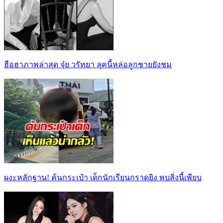
ฮือฮาภาพล่าสุด จุ๋ย วรัทยา ลุคนี้หล่อลูกชายยังชม
ผงะหลักฐาน! ค้นกระเป๋า เด็กนักเรียนกราดยิง พบสิ่งนี้เพียบ