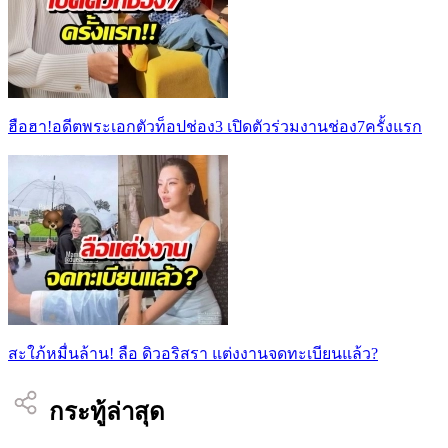
ฮือฮา!อดีตพระเอกตัวท็อปช่อง3 เปิดตัวร่วมงานช่อง7ครั้งแรก
สะใภ้หมื่นล้าน! ลือ ดิวอริสรา แต่งงานจดทะเบียนแล้ว?
กระทู้ล่าสุด