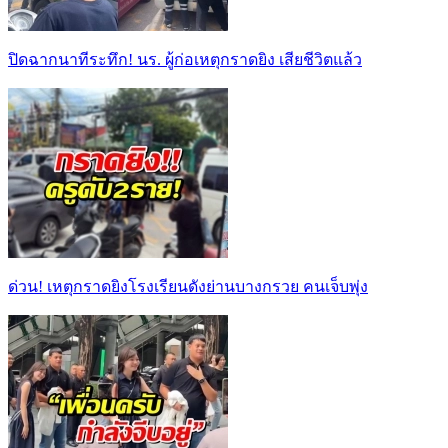
ปิดฉากนาทีระทึก! นร. ผู้ก่อเหตุกราดยิง เสียชีวิตแล้ว
ด่วน! เหตุกราดยิงโรงเรียนดังย่านบางกรวย คนเจ็บพุ่ง