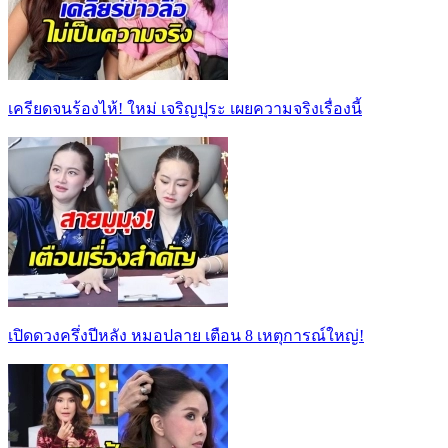
เครียดจนร้องไห้! ใหม่ เจริญปุระ เผยความจริงเรื่องนี้
เปิดดวงครึ่งปีหลัง หมอปลาย เตือน 8 เหตุการณ์ใหญ่!