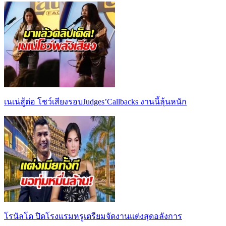
เนเน่สู้ต่อ โชว์เสียงรอบJudges’Callbacks งานนี้ลุ้นหนัก
โรนัลโด ปิดโรงแรมหรูเตรียมจัดงานแต่งสุดอลังการ