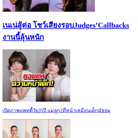
เนเน่สู้ต่อ โชว์เสียงรอบJudges’Callbacks
งานนี้ลุ้นหนัก
เปิดภาพแพทตี้วัย35ปี แม่ลูก2ที่หน้าเหมือนเด็กมัธยม