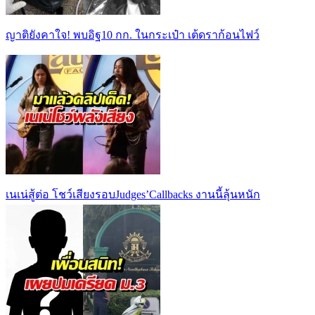
ญาติยังคาใจ! พบอิฐ10 กก. ในกระเป๋า เต้ดราก้อนไฟว์
เนเน่สู้ต่อ โชว์เสียงรอบJudges’Callbacks งานนี้ลุ้นหนัก