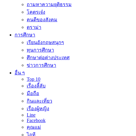
ถามหาความยุติธรรม
โคตรเจ๋ง
คนดีของสังคม
ดราม่า
การศึกษา
เรียนอังกฤษสนุกๆ
ทุนการศึกษา
ศึกษาต่อต่างประเทศ
ข่าวการศึกษา
อื่น ๆ
Top 10
เรื่องลี้ลับ
มือถือ
กินและเที่ยว
เรื่องผู้หญิง
Line
Facebook
คุณแม่
ไอที