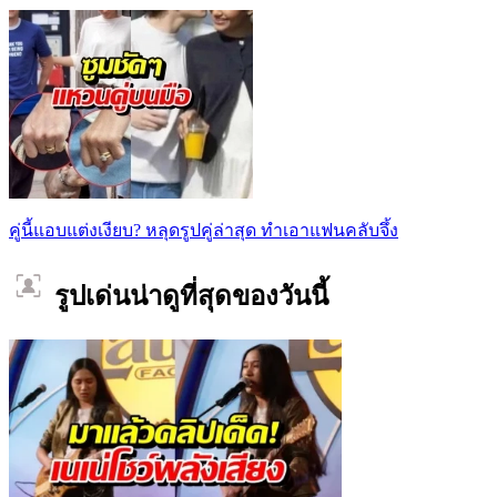
คู่นี้แอบแต่งเงียบ? หลุดรูปคู่ล่าสุด ทำเอาแฟนคลับจึ้ง
รูปเด่นน่าดูที่สุดของวันนี้