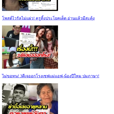
โพสต์ไวรัลไม่แผ่ว! ครูทิ้งประโยคเด็ด อ่านแล้วมีสะดุ้ง
ไม่ขอทน! 3ดีเจออกโรงเซฟแม่แอฟ-น้องปีใหม ปมภาษา!