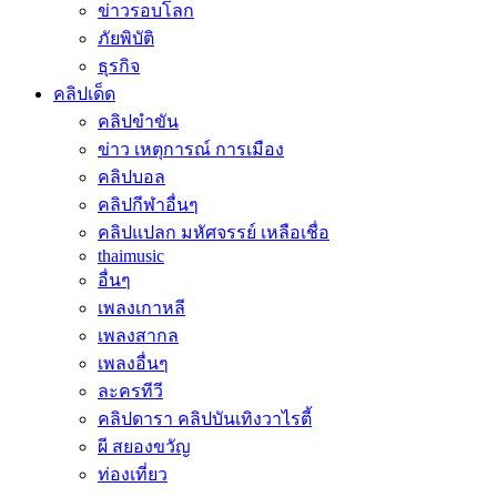
ข่าวรอบโลก
ภัยพิบัติ
ธุรกิจ
คลิปเด็ด
คลิปขำขัน
ข่าว เหตุการณ์ การเมือง
คลิปบอล
คลิปกีฬาอื่นๆ
คลิปแปลก มหัศจรรย์ เหลือเชื่อ
thaimusic
อื่นๆ
เพลงเกาหลี
เพลงสากล
เพลงอื่นๆ
ละครทีวี
คลิปดารา คลิปบันเทิงวาไรตี้
ผี สยองขวัญ
ท่องเที่ยว