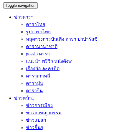
Toggle navigation
ข่าวดารา
ดาราไทย
รูปดาราไทย
หลุดๆวงการบันเทิง ดารา ปาปารัสซี่
ดารานานาชาติ
gossip ดารา
แนะนำ พรีวิว หนังดังw
เรื่องย่อ ละครฮิต
ดาราเกาหลี
ดาราปุ่น
ดาราจีน
ข่าวหน้า1
ข่าวการเมือง
ข่าวอาชญากรรม
ข่าวแปลก
ข่าวอื่นๆ