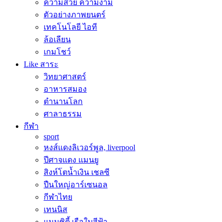
ความสวย ความงาม
ตัวอย่างภาพยนตร์
เทคโนโลยี ไอที
ล้อเลียน
เกมโชว์
Like สาระ
วิทยาศาสตร์
อาหารสมอง
ตำนานโลก
ศาลาธรรม
กีฬา
sport
หงส์แดงลิเวอร์พูล, liverpool
ปีศาจแดง แมนยู
สิงห์โตน้ำเงิน เชลซี
ปืนใหญ่อาร์เซนอล
กีฬาไทย
เทนนิส
แมนซิตี้ เรือใบสีฟ้า