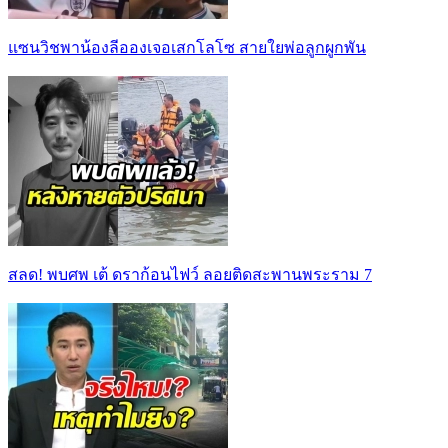
แซนวิชพาน้องลีอองเจอเสกโลโซ สายใยพ่อลูกผูกพัน
สลด! พบศพ เต้ ดราก้อนไฟว์ ลอยติดสะพานพระราม 7