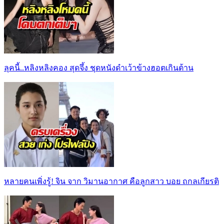
ลุคนี้..หลิงหลิงคอง สุดจึ้ง ชุดหนังดำเว้าข้างฮอตเกินต้าน
หลายคนเพิ่งรู้! จิน จาก วิมานอากาศ คือลูกสาว บอย ถกลเกียรติ