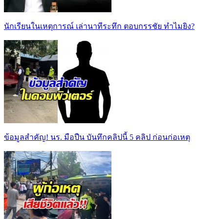
นักเรียนในเหตุการณ์ เล่านาทีระทึก ตอบกรรชัย ทำไมยิง?
ข้อมูลสำคัญ! นร. มือปืน บันทึกคลิปนี้ 5 คลิป ก่อนก่อเหตุ