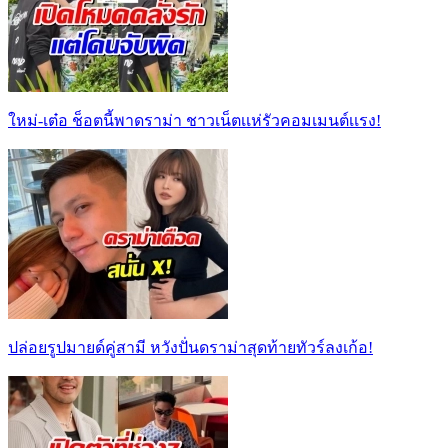
ใหม่-เต๋อ ช็อตนี้พาดราม่า ชาวเน็ตเเห่รัวคอมเมนต์เเรง!
ปล่อยรูปมายด์คู่สามี หวังปั่นดราม่าสุดท้ายทัวร์ลงเก้อ!