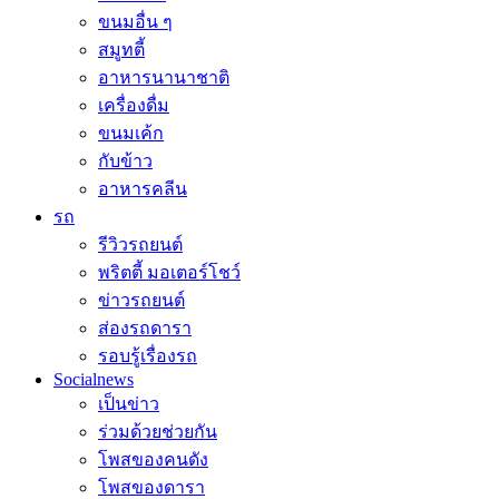
ขนมอื่น ๆ
สมูทตี้
อาหารนานาชาติ
เครื่องดื่ม
ขนมเค้ก
กับข้าว
อาหารคลีน
รถ
รีวิวรถยนต์
พริตตี้ มอเตอร์โชว์
ข่าวรถยนต์
ส่องรถดารา
รอบรู้เรื่องรถ
Socialnews
เป็นข่าว
ร่วมด้วยช่วยกัน
โพสของคนดัง
โพสของดารา