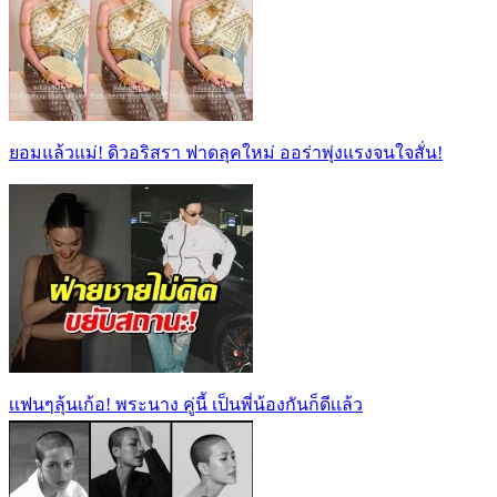
ยอมแล้วแม่! ดิวอริสรา ฟาดลุคใหม่ ออร่าพุ่งแรงจนใจสั่น!
เเฟนๆลุ้นเก้อ! พระนาง คู่นี้ เป็นพี่น้องกันก็ดีเเล้ว