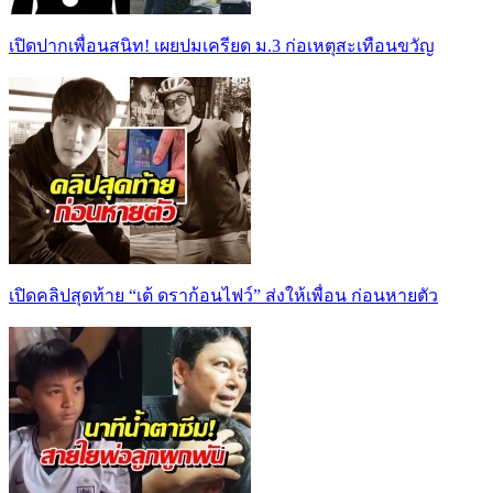
เปิดปากเพื่อนสนิท! เผยปมเครียด ม.3 ก่อเหตุสะเทือนขวัญ
เปิดคลิปสุดท้าย “เต้ ดราก้อนไฟว์” ส่งให้เพื่อน ก่อนหายตัว