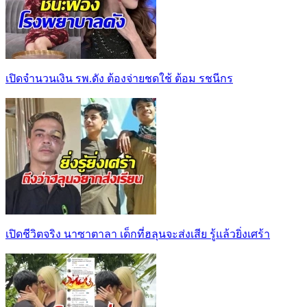
เปิดจำนวนเงิน รพ.ดัง ต้องจ่ายชดใช้ ต้อม รชนีกร
เปิดชีวิตจริง นาซาตาลา เด็กที่ฮลุนจะส่งเสีย รู้แล้วยิ่งเศร้า