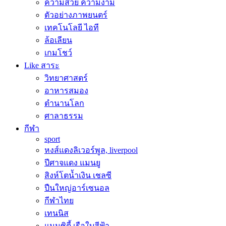
ความสวย ความงาม
ตัวอย่างภาพยนตร์
เทคโนโลยี ไอที
ล้อเลียน
เกมโชว์
Like สาระ
วิทยาศาสตร์
อาหารสมอง
ตำนานโลก
ศาลาธรรม
กีฬา
sport
หงส์แดงลิเวอร์พูล, liverpool
ปีศาจแดง แมนยู
สิงห์โตน้ำเงิน เชลซี
ปืนใหญ่อาร์เซนอล
กีฬาไทย
เทนนิส
แมนซิตี้ เรือใบสีฟ้า