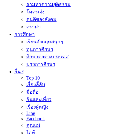
ถามหาความยุติธรรม
โคตรเจ๋ง
คนดีของสังคม
ดราม่า
การศึกษา
เรียนอังกฤษสนุกๆ
ทุนการศึกษา
ศึกษาต่อต่างประเทศ
ข่าวการศึกษา
อื่น ๆ
Top 10
เรื่องลี้ลับ
มือถือ
กินและเที่ยว
เรื่องผู้หญิง
Line
Facebook
คุณแม่
ไอที