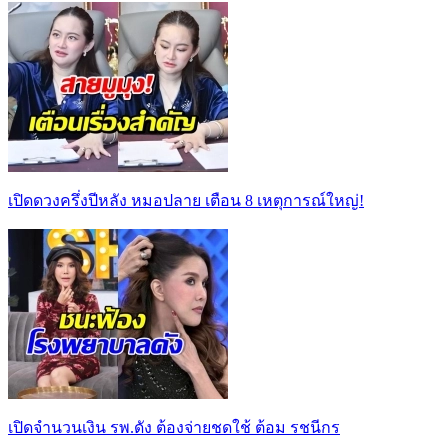
เปิดดวงครึ่งปีหลัง หมอปลาย เตือน 8 เหตุการณ์ใหญ่!
เปิดจำนวนเงิน รพ.ดัง ต้องจ่ายชดใช้ ต้อม รชนีกร