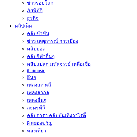
ข่าวรอบโลก
ภัยพิบัติ
ธุรกิจ
คลิปเด็ด
คลิปขำขัน
ข่าว เหตุการณ์ การเมือง
คลิปบอล
คลิปกีฬาอื่นๆ
คลิปแปลก มหัศจรรย์ เหลือเชื่อ
thaimusic
อื่นๆ
เพลงเกาหลี
เพลงสากล
เพลงอื่นๆ
ละครทีวี
คลิปดารา คลิปบันเทิงวาไรตี้
ผี สยองขวัญ
ท่องเที่ยว