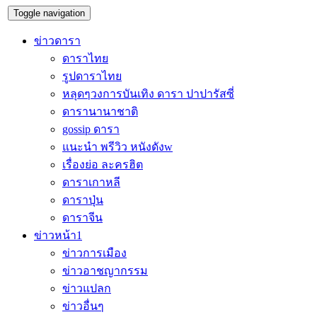
Toggle navigation
ข่าวดารา
ดาราไทย
รูปดาราไทย
หลุดๆวงการบันเทิง ดารา ปาปารัสซี่
ดารานานาชาติ
gossip ดารา
แนะนำ พรีวิว หนังดังw
เรื่องย่อ ละครฮิต
ดาราเกาหลี
ดาราปุ่น
ดาราจีน
ข่าวหน้า1
ข่าวการเมือง
ข่าวอาชญากรรม
ข่าวแปลก
ข่าวอื่นๆ