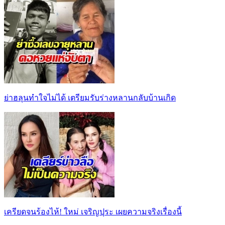
ย่าฮลุนทำใจไม่ได้ เตรียมรับร่างหลานกลับบ้านเกิด
เครียดจนร้องไห้! ใหม่ เจริญปุระ เผยความจริงเรื่องนี้