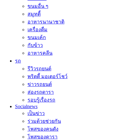
ขนมอื่น ๆ
สมูทตี้
อาหารนานาชาติ
เครื่องดื่ม
ขนมเค้ก
กับข้าว
อาหารคลีน
รถ
รีวิวรถยนต์
พริตตี้ มอเตอร์โชว์
ข่าวรถยนต์
ส่องรถดารา
รอบรู้เรื่องรถ
Socialnews
เป็นข่าว
ร่วมด้วยช่วยกัน
โพสของคนดัง
โพสของดารา