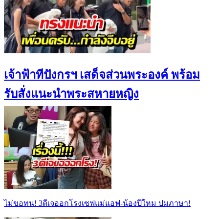
เจ้าฟ้าทีปังกรฯ เสด็จส่วนพระองค์ พร้อม
รับสั่งแนะนำพระสหายหญิง
ไม่ขอทน! 3ดีเจออกโรงเซฟแม่แอฟ-น้องปีใหม ปมภาษา!