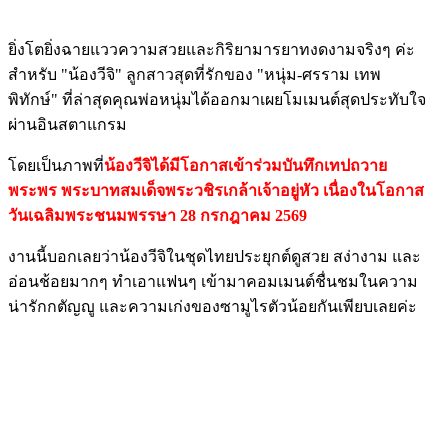
ยิ่งโตยิ่งฉายแววความสวยและกิริยามารยาทงดงามจริงๆ ค่ะ
สำหรับ "น้องวีจิ" ลูกสาวสุดที่รักของ "หนุ่ม-ศรราม เทพ
พิทักษ์" ที่ล่าสุดคุณพ่อหนุ่มได้ออกมาเผยโมเมนต์สุดประทับใจ
ผ่านอินสตาแกรม
โดยเป็นภาพที่
น้องวีจิได้มีโอกาสเข้าร่วมบันทึกเทปถวาย
พระพร พระบาทสมเด็จพระวชิรเกล้าเจ้าอยู่หัว เนื่องในโอกาส
วันเฉลิมพระชนมพรรษา 28 กรกฎาคม 2569
งานนี้บอกเลยว่าน้องวีจิในชุดไทยประยุกต์ดูสวย สง่างาม และ
อ่อนช้อยมากๆ ทำเอาแฟนๆ เข้ามาคอมเมนต์ชื่นชมในความ
น่ารักกตัญญู และความเก่งของซามูไรตัวน้อยกันเพียบเลยค่ะ