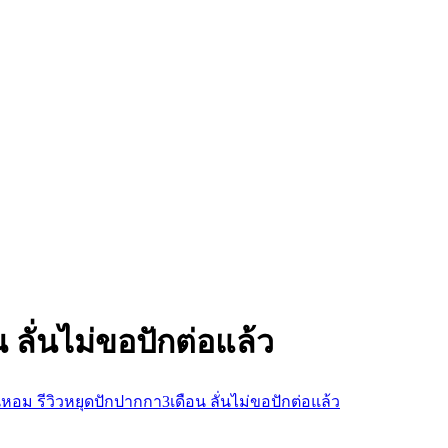
 ลั่นไม่ขอปักต่อแล้ว
นหอม รีวิวหยุดปักปากกา3เดือน ลั่นไม่ขอปักต่อแล้ว