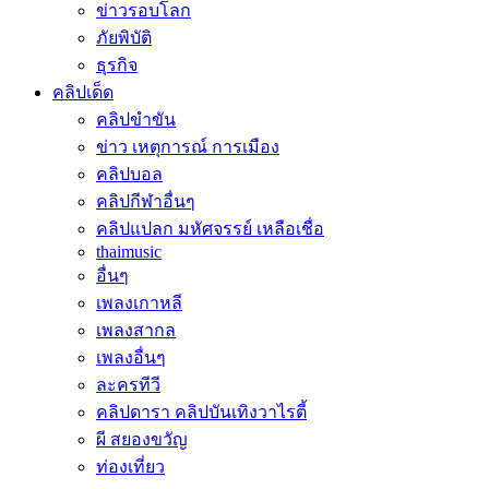
ข่าวรอบโลก
ภัยพิบัติ
ธุรกิจ
คลิปเด็ด
คลิปขำขัน
ข่าว เหตุการณ์ การเมือง
คลิปบอล
คลิปกีฬาอื่นๆ
คลิปแปลก มหัศจรรย์ เหลือเชื่อ
thaimusic
อื่นๆ
เพลงเกาหลี
เพลงสากล
เพลงอื่นๆ
ละครทีวี
คลิปดารา คลิปบันเทิงวาไรตี้
ผี สยองขวัญ
ท่องเที่ยว