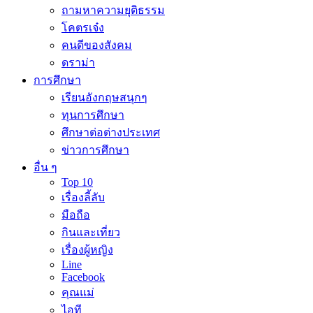
ถามหาความยุติธรรม
โคตรเจ๋ง
คนดีของสังคม
ดราม่า
การศึกษา
เรียนอังกฤษสนุกๆ
ทุนการศึกษา
ศึกษาต่อต่างประเทศ
ข่าวการศึกษา
อื่น ๆ
Top 10
เรื่องลี้ลับ
มือถือ
กินและเที่ยว
เรื่องผู้หญิง
Line
Facebook
คุณแม่
ไอที