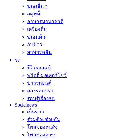
ขนมอื่น ๆ
สมูทตี้
อาหารนานาชาติ
เครื่องดื่ม
ขนมเค้ก
กับข้าว
อาหารคลีน
รถ
รีวิวรถยนต์
พริตตี้ มอเตอร์โชว์
ข่าวรถยนต์
ส่องรถดารา
รอบรู้เรื่องรถ
Socialnews
เป็นข่าว
ร่วมด้วยช่วยกัน
โพสของคนดัง
โพสของดารา