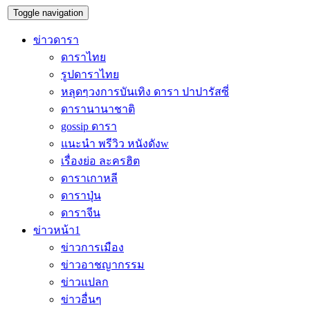
Toggle navigation
ข่าวดารา
ดาราไทย
รูปดาราไทย
หลุดๆวงการบันเทิง ดารา ปาปารัสซี่
ดารานานาชาติ
gossip ดารา
แนะนำ พรีวิว หนังดังw
เรื่องย่อ ละครฮิต
ดาราเกาหลี
ดาราปุ่น
ดาราจีน
ข่าวหน้า1
ข่าวการเมือง
ข่าวอาชญากรรม
ข่าวแปลก
ข่าวอื่นๆ