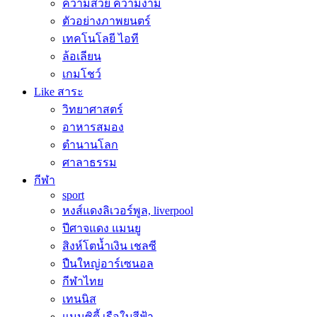
ความสวย ความงาม
ตัวอย่างภาพยนตร์
เทคโนโลยี ไอที
ล้อเลียน
เกมโชว์
Like สาระ
วิทยาศาสตร์
อาหารสมอง
ตำนานโลก
ศาลาธรรม
กีฬา
sport
หงส์แดงลิเวอร์พูล, liverpool
ปีศาจแดง แมนยู
สิงห์โตน้ำเงิน เชลซี
ปืนใหญ่อาร์เซนอล
กีฬาไทย
เทนนิส
แมนซิตี้ เรือใบสีฟ้า