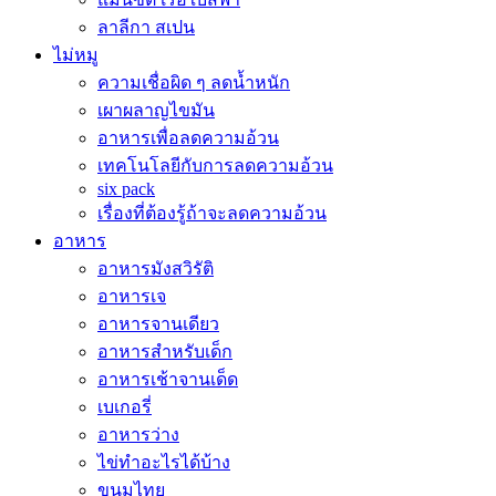
ลาลีกา สเปน
ไม่หมู
ความเชื่อผิด ๆ ลดน้ำหนัก
เผาผลาญไขมัน
อาหารเพื่อลดความอ้วน
เทคโนโลยีกับการลดความอ้วน
six pack
เรื่องที่ต้องรู้ถ้าจะลดความอ้วน
อาหาร
อาหารมังสวิรัติ
อาหารเจ
อาหารจานเดียว
อาหารสำหรับเด็ก
อาหารเช้าจานเด็ด
เบเกอรี่
อาหารว่าง
ไข่ทำอะไรได้บ้าง
ขนมไทย