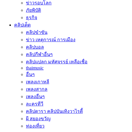
ข่าวรอบโลก
ภัยพิบัติ
ธุรกิจ
คลิปเด็ด
คลิปขำขัน
ข่าว เหตุการณ์ การเมือง
คลิปบอล
คลิปกีฬาอื่นๆ
คลิปแปลก มหัศจรรย์ เหลือเชื่อ
thaimusic
อื่นๆ
เพลงเกาหลี
เพลงสากล
เพลงอื่นๆ
ละครทีวี
คลิปดารา คลิปบันเทิงวาไรตี้
ผี สยองขวัญ
ท่องเที่ยว