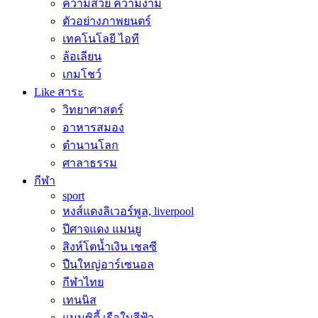
ความสวย ความงาม
ตัวอย่างภาพยนตร์
เทคโนโลยี ไอที
ล้อเลียน
เกมโชว์
Like สาระ
วิทยาศาสตร์
อาหารสมอง
ตำนานโลก
ศาลาธรรม
กีฬา
sport
หงส์แดงลิเวอร์พูล, liverpool
ปีศาจแดง แมนยู
สิงห์โตน้ำเงิน เชลซี
ปืนใหญ่อาร์เซนอล
กีฬาไทย
เทนนิส
แมนซิตี้ เรือใบสีฟ้า