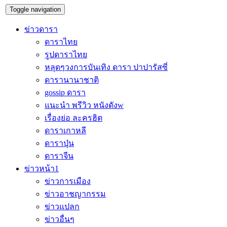
Toggle navigation
ข่าวดารา
ดาราไทย
รูปดาราไทย
หลุดๆวงการบันเทิง ดารา ปาปารัสซี่
ดารานานาชาติ
gossip ดารา
แนะนำ พรีวิว หนังดังw
เรื่องย่อ ละครฮิต
ดาราเกาหลี
ดาราปุ่น
ดาราจีน
ข่าวหน้า1
ข่าวการเมือง
ข่าวอาชญากรรม
ข่าวแปลก
ข่าวอื่นๆ