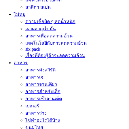
ลาลีกา สเปน
ไม่หมู
ความเชื่อผิด ๆ ลดน้ำหนัก
เผาผลาญไขมัน
อาหารเพื่อลดความอ้วน
เทคโนโลยีกับการลดความอ้วน
six pack
เรื่องที่ต้องรู้ถ้าจะลดความอ้วน
อาหาร
อาหารมังสวิรัติ
อาหารเจ
อาหารจานเดียว
อาหารสำหรับเด็ก
อาหารเช้าจานเด็ด
เบเกอรี่
อาหารว่าง
ไข่ทำอะไรได้บ้าง
ขนมไทย