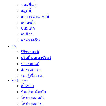
ขนมอื่น ๆ
สมูทตี้
อาหารนานาชาติ
เครื่องดื่ม
ขนมเค้ก
กับข้าว
อาหารคลีน
รถ
รีวิวรถยนต์
พริตตี้ มอเตอร์โชว์
ข่าวรถยนต์
ส่องรถดารา
รอบรู้เรื่องรถ
Socialnews
เป็นข่าว
ร่วมด้วยช่วยกัน
โพสของคนดัง
โพสของดารา