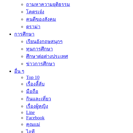
ถามหาความยุติธรรม
โคตรเจ๋ง
คนดีของสังคม
ดราม่า
การศึกษา
เรียนอังกฤษสนุกๆ
ทุนการศึกษา
ศึกษาต่อต่างประเทศ
ข่าวการศึกษา
อื่น ๆ
Top 10
เรื่องลี้ลับ
มือถือ
กินและเที่ยว
เรื่องผู้หญิง
Line
Facebook
คุณแม่
ไอที