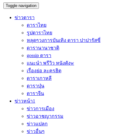
Toggle navigation
ข่าวดารา
ดาราไทย
รูปดาราไทย
หลุดๆวงการบันเทิง ดารา ปาปารัสซี่
ดารานานาชาติ
gossip ดารา
แนะนำ พรีวิว หนังดังw
เรื่องย่อ ละครฮิต
ดาราเกาหลี
ดาราปุ่น
ดาราจีน
ข่าวหน้า1
ข่าวการเมือง
ข่าวอาชญากรรม
ข่าวแปลก
ข่าวอื่นๆ