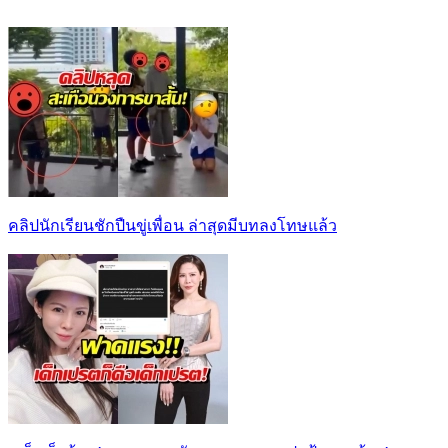
คลิปนักเรียนชักปืนขู่เพื่อน ล่าสุดมีบทลงโทษแล้ว