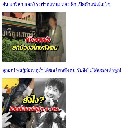
ฝน มาริสา ออกโรงฟาดแทน! หลัง ดิว เปิดตัวแฟนไฮโซ
จุกอก! พ่อผู้ก่อเหตุร่ำไห้ขอโทษสังคม รับยังไม่ได้เจอหน้าลูก!