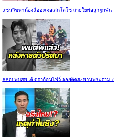
แซนวิชพาน้องลีอองเจอเสกโลโซ สายใยพ่อลูกผูกพัน
สลด! พบศพ เต้ ดราก้อนไฟว์ ลอยติดสะพานพระราม 7