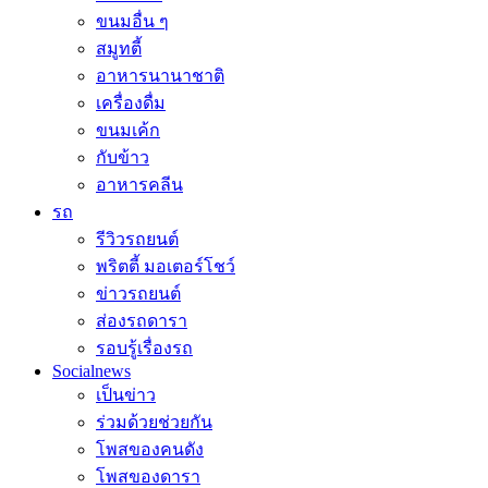
ขนมอื่น ๆ
สมูทตี้
อาหารนานาชาติ
เครื่องดื่ม
ขนมเค้ก
กับข้าว
อาหารคลีน
รถ
รีวิวรถยนต์
พริตตี้ มอเตอร์โชว์
ข่าวรถยนต์
ส่องรถดารา
รอบรู้เรื่องรถ
Socialnews
เป็นข่าว
ร่วมด้วยช่วยกัน
โพสของคนดัง
โพสของดารา