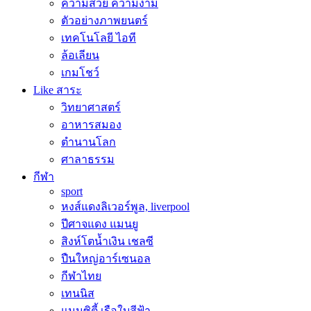
ความสวย ความงาม
ตัวอย่างภาพยนตร์
เทคโนโลยี ไอที
ล้อเลียน
เกมโชว์
Like สาระ
วิทยาศาสตร์
อาหารสมอง
ตำนานโลก
ศาลาธรรม
กีฬา
sport
หงส์แดงลิเวอร์พูล, liverpool
ปีศาจแดง แมนยู
สิงห์โตน้ำเงิน เชลซี
ปืนใหญ่อาร์เซนอล
กีฬาไทย
เทนนิส
แมนซิตี้ เรือใบสีฟ้า