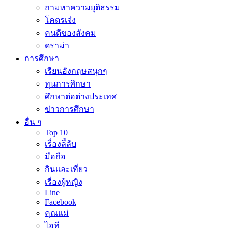
ถามหาความยุติธรรม
โคตรเจ๋ง
คนดีของสังคม
ดราม่า
การศึกษา
เรียนอังกฤษสนุกๆ
ทุนการศึกษา
ศึกษาต่อต่างประเทศ
ข่าวการศึกษา
อื่น ๆ
Top 10
เรื่องลี้ลับ
มือถือ
กินและเที่ยว
เรื่องผู้หญิง
Line
Facebook
คุณแม่
ไอที