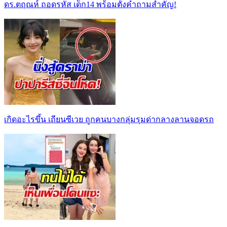
ดร.ตฤณห์ ถอดรหัส เด็ก14 พร้อมตั้งคำถามสำคัญ!
เกิดอะไรขึ้น เถียนซีเวย ถูกคนบางกลุ่มรุมด่ากลางลานจอดรถ