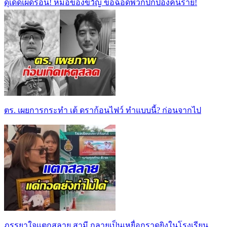
ดุเด็ดเผ็ดร้อน! หมอของขวัญ ขอฉอดพวกปกป้องคนร้าย!
ตร. เผยการกระทำ เต้ ดราก้อนไฟว์ ทำแบบนี้? ก่อนจากไป
ภรรยาใจแตกสลาย สามี กลายเป็นเหยื่อกราดยิงในโรงเรียน