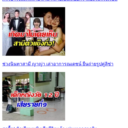
ช่วงนินทาสามี ญาญ่า เล่าอาการณเดชน์ ยืนถ่ายรูปคู่ลิซ่า