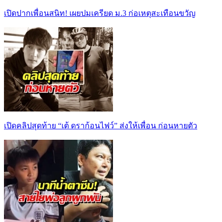
เปิดปากเพื่อนสนิท! เผยปมเครียด ม.3 ก่อเหตุสะเทือนขวัญ
เปิดคลิปสุดท้าย “เต้ ดราก้อนไฟว์” ส่งให้เพื่อน ก่อนหายตัว