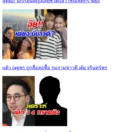
สุดยื้อ! นักเรียนหญิงเสียชีวิตแล้ว เซ่นเหตุกราดยิง
เเต้ว ณฐพร ถูกสื่อล่อซื้อ รุมถามข่าวดี เต้ย จรินทร์พร