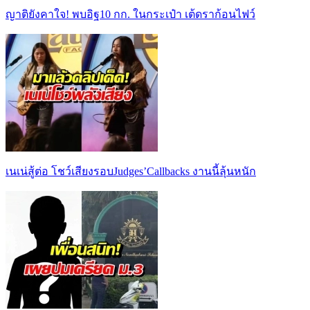
ญาติยังคาใจ! พบอิฐ10 กก. ในกระเป๋า เต้ดราก้อนไฟว์
เนเน่สู้ต่อ โชว์เสียงรอบJudges’Callbacks งานนี้ลุ้นหนัก