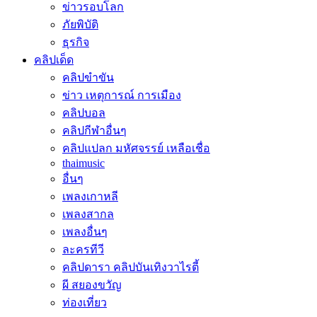
ข่าวรอบโลก
ภัยพิบัติ
ธุรกิจ
คลิปเด็ด
คลิปขำขัน
ข่าว เหตุการณ์ การเมือง
คลิปบอล
คลิปกีฬาอื่นๆ
คลิปแปลก มหัศจรรย์ เหลือเชื่อ
thaimusic
อื่นๆ
เพลงเกาหลี
เพลงสากล
เพลงอื่นๆ
ละครทีวี
คลิปดารา คลิปบันเทิงวาไรตี้
ผี สยองขวัญ
ท่องเที่ยว