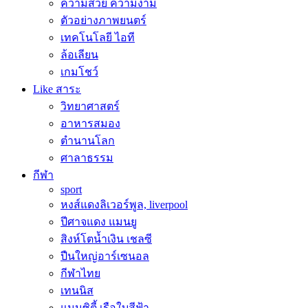
ความสวย ความงาม
ตัวอย่างภาพยนตร์
เทคโนโลยี ไอที
ล้อเลียน
เกมโชว์
Like สาระ
วิทยาศาสตร์
อาหารสมอง
ตำนานโลก
ศาลาธรรม
กีฬา
sport
หงส์แดงลิเวอร์พูล, liverpool
ปีศาจแดง แมนยู
สิงห์โตน้ำเงิน เชลซี
ปืนใหญ่อาร์เซนอล
กีฬาไทย
เทนนิส
แมนซิตี้ เรือใบสีฟ้า