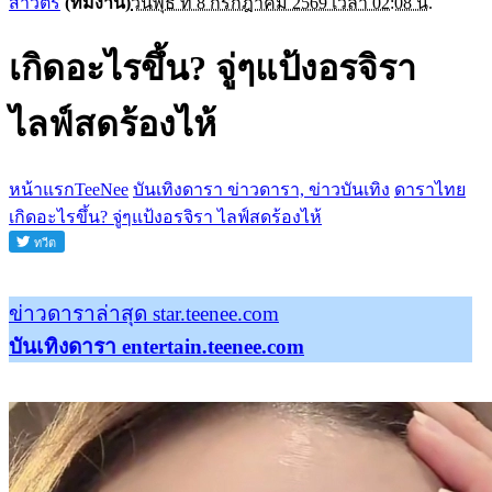
สาวิตรี
(ทีมงาน)
วันพุธ ที่ 8 กรกฎาคม 2569 เวลา 02:08 น.
เกิดอะไรขึ้น? จู่ๆแป้งอรจิรา
ไลฟ์สดร้องไห้
หน้าแรกTeeNee
บันเทิงดารา ข่าวดารา, ข่าวบันเทิง
ดาราไทย
เกิดอะไรขึ้น? จู่ๆแป้งอรจิรา ไลฟ์สดร้องไห้
ข่าวดาราล่าสุด star.teenee.com
บันเทิงดารา entertain.teenee.com