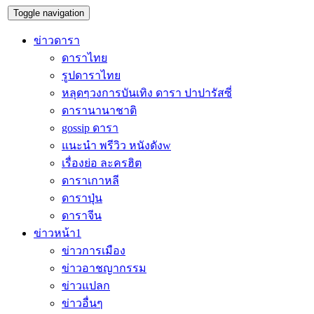
Toggle navigation
ข่าวดารา
ดาราไทย
รูปดาราไทย
หลุดๆวงการบันเทิง ดารา ปาปารัสซี่
ดารานานาชาติ
gossip ดารา
แนะนำ พรีวิว หนังดังw
เรื่องย่อ ละครฮิต
ดาราเกาหลี
ดาราปุ่น
ดาราจีน
ข่าวหน้า1
ข่าวการเมือง
ข่าวอาชญากรรม
ข่าวแปลก
ข่าวอื่นๆ