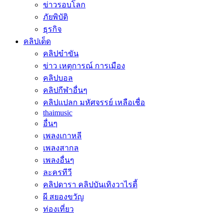
ข่าวรอบโลก
ภัยพิบัติ
ธุรกิจ
คลิปเด็ด
คลิปขำขัน
ข่าว เหตุการณ์ การเมือง
คลิปบอล
คลิปกีฬาอื่นๆ
คลิปแปลก มหัศจรรย์ เหลือเชื่อ
thaimusic
อื่นๆ
เพลงเกาหลี
เพลงสากล
เพลงอื่นๆ
ละครทีวี
คลิปดารา คลิปบันเทิงวาไรตี้
ผี สยองขวัญ
ท่องเที่ยว