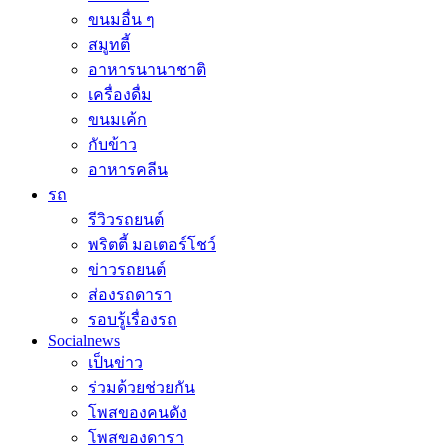
ขนมอื่น ๆ
สมูทตี้
อาหารนานาชาติ
เครื่องดื่ม
ขนมเค้ก
กับข้าว
อาหารคลีน
รถ
รีวิวรถยนต์
พริตตี้ มอเตอร์โชว์
ข่าวรถยนต์
ส่องรถดารา
รอบรู้เรื่องรถ
Socialnews
เป็นข่าว
ร่วมด้วยช่วยกัน
โพสของคนดัง
โพสของดารา