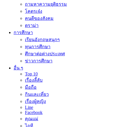
ถามหาความยุติธรรม
โคตรเจ๋ง
คนดีของสังคม
ดราม่า
การศึกษา
เรียนอังกฤษสนุกๆ
ทุนการศึกษา
ศึกษาต่อต่างประเทศ
ข่าวการศึกษา
อื่น ๆ
Top 10
เรื่องลี้ลับ
มือถือ
กินและเที่ยว
เรื่องผู้หญิง
Line
Facebook
คุณแม่
ไอที