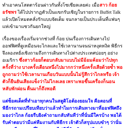
ทำเอาคนโสดตาร้อนผ่าวกันทั้งโซเชียลเลยค่ะ เมื่อ
สาว ก้อย
อรัชพร
ได้ไปปรากฏตัวเป็นแขกรับเชิญในรายการ Buffet Talk
แล้วเปิดโหมดคลั่งรักแบบจัดเต็ม จนกลายเป็นประเด็นที่แฟนๆ
แห่เข้ามาแซวกันยกใหญ่
เรื่องของเรื่องเริ่มจากช่วงที่ ก้อย บ่นเรื่องการเดินทางไป
ออฟฟิศที่ดูเหมือนจะไกลและใช้เวลานานจนน่าหงุดหงิด พิธีกร
จึงลองหยั่งเชิงถามถึงการเดินทางไปต่างประเทศบ่อยๆ อย่าง
อเมริกา
ซึ่งสาวก้อยก็ตอบกลับมาแบบไม่มีอ้อมค้อมว่าไปทุก
ครั้งที่ว่าง บางครั้งเดือนหนึ่งไปมากกว่าหนึ่งครั้งเสียด้วยซ้ำ พอ
ถูกถามว่าใช้เวลานานเกือบวันแบบนั้นไม่รู้สึกว่าไกลหรือ เจ้า
ตัวก็ยืนยันเสียงแข็งว่าไม่ไกลเลย เพราะพอขึ้นเครื่องก็นอน
หลับพักผ่อน ตื่นมาก็ถึงพอดี
แต่ช็อตเด็ดที่ทำเอาทุกคนในสตูดิโอต้องยอมใจ คือตอนที่
พิธีกรถามเปรียบเทียบว่าแล้วทำไมการเดินทางมาที่ออฟฟิศถึง
มองว่าไกล ก้อยรีบยิงคำถามกลับทันทีว่าที่นั่นมีใครบ้าง พอได้
รับคำตอบว่ามีแค่ทีมงานกับพิธีกร เจ้าตัวก็สรุปแบบขำๆ ว่านั่น