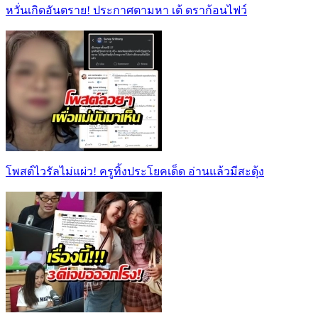
หวั่นเกิดอันตราย! ประกาศตามหา เต้ ดราก้อนไฟว์
โพสต์ไวรัลไม่แผ่ว! ครูทิ้งประโยคเด็ด อ่านแล้วมีสะดุ้ง