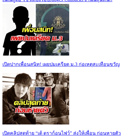
เปิดปากเพื่อนสนิท! เผยปมเครียด ม.3 ก่อเหตุสะเทือนขวัญ
เปิดคลิปสุดท้าย “เต้ ดราก้อนไฟว์” ส่งให้เพื่อน ก่อนหายตัว