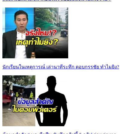
นักเรียนในเหตุการณ์ เล่านาทีระทึก ตอบกรรชัย ทำไมยิง?