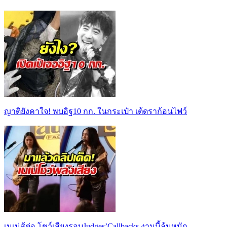
ญาติยังคาใจ! พบอิฐ10 กก. ในกระเป๋า เต้ดราก้อนไฟว์
เนเน่สู้ต่อ โชว์เสียงรอบJudges’Callbacks งานนี้ลุ้นหนัก