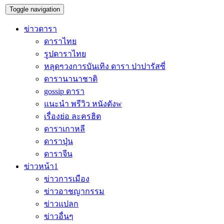
Toggle navigation
ข่าวดารา
ดาราไทย
รูปดาราไทย
หลุดๆวงการบันเทิง ดารา ปาปารัสซี่
ดารานานาชาติ
gossip ดารา
แนะนำ พรีวิว หนังดังw
เรื่องย่อ ละครฮิต
ดาราเกาหลี
ดาราปุ่น
ดาราจีน
ข่าวหน้า1
ข่าวการเมือง
ข่าวอาชญากรรม
ข่าวแปลก
ข่าวอื่นๆ