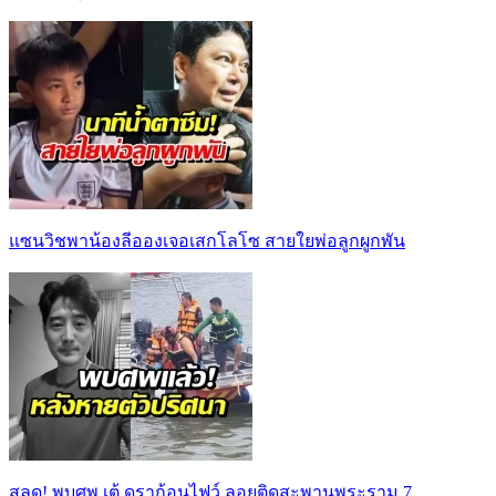
แซนวิชพาน้องลีอองเจอเสกโลโซ สายใยพ่อลูกผูกพัน
สลด! พบศพ เต้ ดราก้อนไฟว์ ลอยติดสะพานพระราม 7