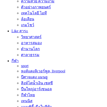
ความสวย ความงาม
ตัวอย่างภาพยนตร์
เทคโนโลยี ไอที
ล้อเลียน
เกมโชว์
Like สาระ
วิทยาศาสตร์
อาหารสมอง
ตำนานโลก
ศาลาธรรม
กีฬา
sport
หงส์แดงลิเวอร์พูล, liverpool
ปีศาจแดง แมนยู
สิงห์โตน้ำเงิน เชลซี
ปืนใหญ่อาร์เซนอล
กีฬาไทย
เทนนิส
แมนซิตี้ เรือใบสีฟ้า