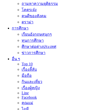
ถามหาความยุติธรรม
โคตรเจ๋ง
คนดีของสังคม
ดราม่า
การศึกษา
เรียนอังกฤษสนุกๆ
ทุนการศึกษา
ศึกษาต่อต่างประเทศ
ข่าวการศึกษา
อื่น ๆ
Top 10
เรื่องลี้ลับ
มือถือ
กินและเที่ยว
เรื่องผู้หญิง
Line
Facebook
คุณแม่
ไอที