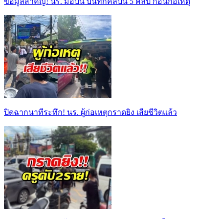
ข้อมูลสำคัญ! นร. มือปืน บันทึกคลิปนี้ 5 คลิป ก่อนก่อเหตุ
ปิดฉากนาทีระทึก! นร. ผู้ก่อเหตุกราดยิง เสียชีวิตแล้ว