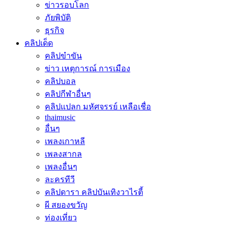
ข่าวรอบโลก
ภัยพิบัติ
ธุรกิจ
คลิปเด็ด
คลิปขำขัน
ข่าว เหตุการณ์ การเมือง
คลิปบอล
คลิปกีฬาอื่นๆ
คลิปแปลก มหัศจรรย์ เหลือเชื่อ
thaimusic
อื่นๆ
เพลงเกาหลี
เพลงสากล
เพลงอื่นๆ
ละครทีวี
คลิปดารา คลิปบันเทิงวาไรตี้
ผี สยองขวัญ
ท่องเที่ยว