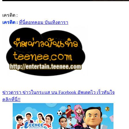
เครดิต :
เครดิต :
ที่นี่ดอทคอม บันเทิงดารา
ข่าวดารา ข่าวในกระแส บน Facebook อัพเดตไว เร็วทันใจ
คลิกที่นี่!!