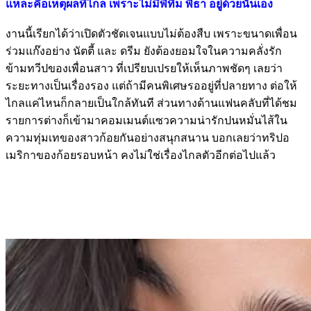
แหละคือเหตุผลที่ไกล เพราะไม่มีพี่ทิม พิธา อยู่ด้วยนั่นเอง
งานนี้เรียกได้ว่าเปิดตัวชัดเจนแบบไม่ต้องสืบ เพราะขนาดเพื่อน
ร่วมแก๊งอย่าง นัตตี้ และ ดรีม ยังต้องยอมใจในความคลั่งรัก
ข้ามทวีปของเพื่อนสาว ที่เปรียบเปรยให้เห็นภาพชัดๆ เลยว่า
ระยะทางเป็นเรื่องรอง แต่ถ้ามีคนพิเศษรออยู่ที่ปลายทาง ต่อให้
ไกลแค่ไหนก็กลายเป็นใกล้ทันที ส่วนทางด้านแฟนคลับที่ได้ชม
รายการต่างก็เข้ามาคอมเมนต์แซวความน่ารักปนหมั่นไส้ใน
ความทุ่มเทของสาวก้อยกันอย่างสนุกสนาน บอกเลยว่าทริปอ
เมริกาของก้อยรอบหน้า คงไม่ใช่เรื่องไกลตัวอีกต่อไปแล้ว