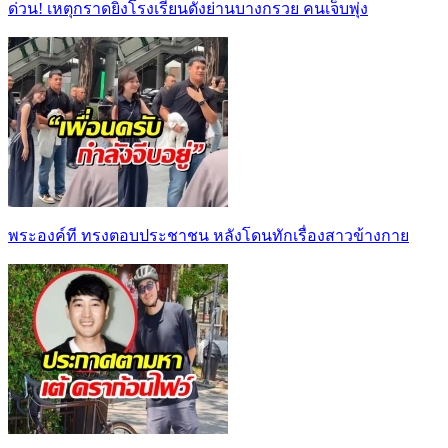
ด่วน! เหตุกราดยิงโรงเรียนดังย่านบางกรวย คนเจ็บพุ่ง
พระองค์ที ทรงตอบประชาชน หลังโดนทักเรื่องสาวข้างกาย