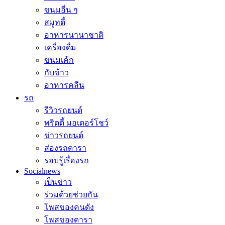
ขนมอื่น ๆ
สมูทตี้
อาหารนานาชาติ
เครื่องดื่ม
ขนมเค้ก
กับข้าว
อาหารคลีน
รถ
รีวิวรถยนต์
พริตตี้ มอเตอร์โชว์
ข่าวรถยนต์
ส่องรถดารา
รอบรู้เรื่องรถ
Socialnews
เป็นข่าว
ร่วมด้วยช่วยกัน
โพสของคนดัง
โพสของดารา