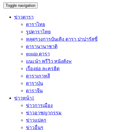
Toggle navigation
ข่าวดารา
ดาราไทย
รูปดาราไทย
หลุดๆวงการบันเทิง ดารา ปาปารัสซี่
ดารานานาชาติ
gossip ดารา
แนะนำ พรีวิว หนังดังw
เรื่องย่อ ละครฮิต
ดาราเกาหลี
ดาราปุ่น
ดาราจีน
ข่าวหน้า1
ข่าวการเมือง
ข่าวอาชญากรรม
ข่าวแปลก
ข่าวอื่นๆ