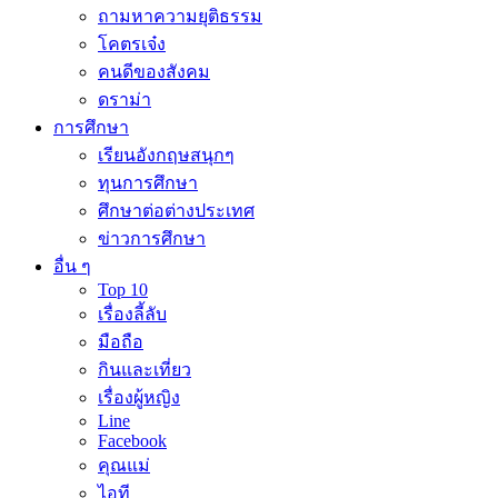
ถามหาความยุติธรรม
โคตรเจ๋ง
คนดีของสังคม
ดราม่า
การศึกษา
เรียนอังกฤษสนุกๆ
ทุนการศึกษา
ศึกษาต่อต่างประเทศ
ข่าวการศึกษา
อื่น ๆ
Top 10
เรื่องลี้ลับ
มือถือ
กินและเที่ยว
เรื่องผู้หญิง
Line
Facebook
คุณแม่
ไอที