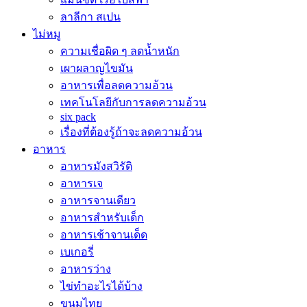
ลาลีกา สเปน
ไม่หมู
ความเชื่อผิด ๆ ลดน้ำหนัก
เผาผลาญไขมัน
อาหารเพื่อลดความอ้วน
เทคโนโลยีกับการลดความอ้วน
six pack
เรื่องที่ต้องรู้ถ้าจะลดความอ้วน
อาหาร
อาหารมังสวิรัติ
อาหารเจ
อาหารจานเดียว
อาหารสำหรับเด็ก
อาหารเช้าจานเด็ด
เบเกอรี่
อาหารว่าง
ไข่ทำอะไรได้บ้าง
ขนมไทย