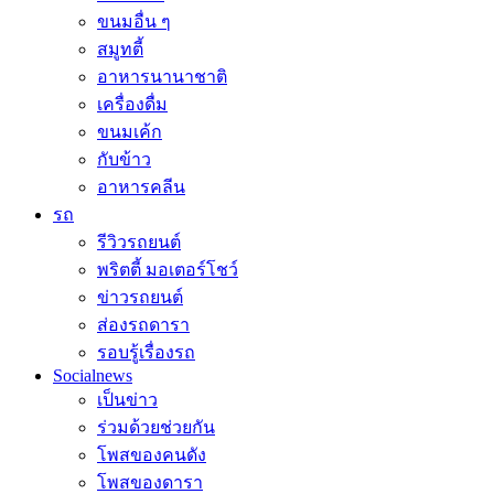
ขนมอื่น ๆ
สมูทตี้
อาหารนานาชาติ
เครื่องดื่ม
ขนมเค้ก
กับข้าว
อาหารคลีน
รถ
รีวิวรถยนต์
พริตตี้ มอเตอร์โชว์
ข่าวรถยนต์
ส่องรถดารา
รอบรู้เรื่องรถ
Socialnews
เป็นข่าว
ร่วมด้วยช่วยกัน
โพสของคนดัง
โพสของดารา