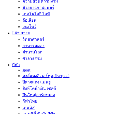
ความสวย ความงาม
ตัวอย่างภาพยนตร์
เทคโนโลยี ไอที
ล้อเลียน
เกมโชว์
Like สาระ
วิทยาศาสตร์
อาหารสมอง
ตำนานโลก
ศาลาธรรม
กีฬา
sport
หงส์แดงลิเวอร์พูล, liverpool
ปีศาจแดง แมนยู
สิงห์โตน้ำเงิน เชลซี
ปืนใหญ่อาร์เซนอล
กีฬาไทย
เทนนิส
แมนซิตี้ เรือใบสีฟ้า