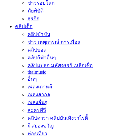
ข่าวรอบโลก
ภัยพิบัติ
ธุรกิจ
คลิปเด็ด
คลิปขำขัน
ข่าว เหตุการณ์ การเมือง
คลิปบอล
คลิปกีฬาอื่นๆ
คลิปแปลก มหัศจรรย์ เหลือเชื่อ
thaimusic
อื่นๆ
เพลงเกาหลี
เพลงสากล
เพลงอื่นๆ
ละครทีวี
คลิปดารา คลิปบันเทิงวาไรตี้
ผี สยองขวัญ
ท่องเที่ยว