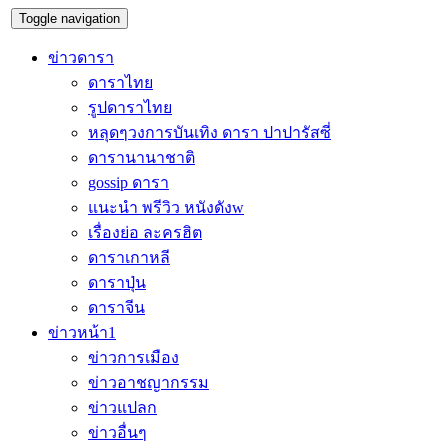
Toggle navigation
ข่าวดารา
ดาราไทย
รูปดาราไทย
หลุดๆวงการบันเทิง ดารา ปาปารัสซี่
ดารานานาชาติ
gossip ดารา
แนะนำ พรีวิว หนังดังw
เรื่องย่อ ละครฮิต
ดาราเกาหลี
ดาราปุ่น
ดาราจีน
ข่าวหน้า1
ข่าวการเมือง
ข่าวอาชญากรรม
ข่าวแปลก
ข่าวอื่นๆ