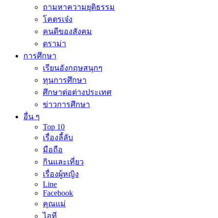
ถามหาความยุติธรรม
โคตรเจ๋ง
คนดีของสังคม
ดราม่า
การศึกษา
เรียนอังกฤษสนุกๆ
ทุนการศึกษา
ศึกษาต่อต่างประเทศ
ข่าวการศึกษา
อื่น ๆ
Top 10
เรื่องลี้ลับ
มือถือ
กินและเที่ยว
เรื่องผู้หญิง
Line
Facebook
คุณแม่
ไอที