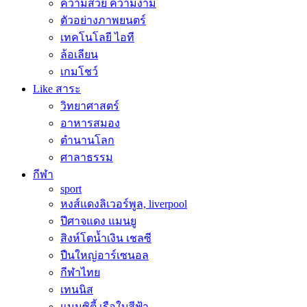
ความสวย ความงาม
ตัวอย่างภาพยนตร์
เทคโนโลยี ไอที
ล้อเลียน
เกมโชว์
Like สาระ
วิทยาศาสตร์
อาหารสมอง
ตำนานโลก
ศาลาธรรม
กีฬา
sport
หงส์แดงลิเวอร์พูล, liverpool
ปีศาจแดง แมนยู
สิงห์โตน้ำเงิน เชลซี
ปืนใหญ่อาร์เซนอล
กีฬาไทย
เทนนิส
แมนซิตี้ เรือใบสีฟ้า