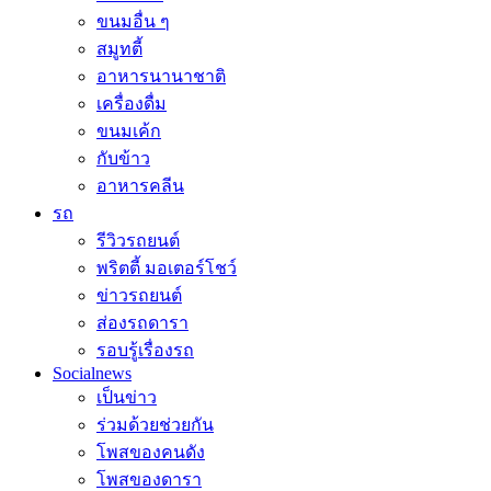
ขนมอื่น ๆ
สมูทตี้
อาหารนานาชาติ
เครื่องดื่ม
ขนมเค้ก
กับข้าว
อาหารคลีน
รถ
รีวิวรถยนต์
พริตตี้ มอเตอร์โชว์
ข่าวรถยนต์
ส่องรถดารา
รอบรู้เรื่องรถ
Socialnews
เป็นข่าว
ร่วมด้วยช่วยกัน
โพสของคนดัง
โพสของดารา