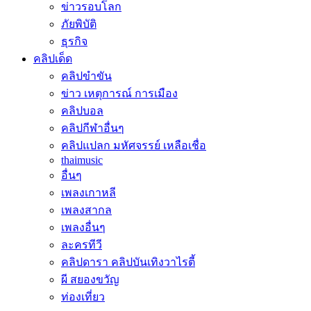
ข่าวรอบโลก
ภัยพิบัติ
ธุรกิจ
คลิปเด็ด
คลิปขำขัน
ข่าว เหตุการณ์ การเมือง
คลิปบอล
คลิปกีฬาอื่นๆ
คลิปแปลก มหัศจรรย์ เหลือเชื่อ
thaimusic
อื่นๆ
เพลงเกาหลี
เพลงสากล
เพลงอื่นๆ
ละครทีวี
คลิปดารา คลิปบันเทิงวาไรตี้
ผี สยองขวัญ
ท่องเที่ยว