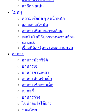
ลาลีกา สเปน
ไม่หมู
ความเชื่อผิด ๆ ลดน้ำหนัก
เผาผลาญไขมัน
อาหารเพื่อลดความอ้วน
เทคโนโลยีกับการลดความอ้วน
six pack
เรื่องที่ต้องรู้ถ้าจะลดความอ้วน
อาหาร
อาหารมังสวิรัติ
อาหารเจ
อาหารจานเดียว
อาหารสำหรับเด็ก
อาหารเช้าจานเด็ด
เบเกอรี่
อาหารว่าง
ไข่ทำอะไรได้บ้าง
ขนมไทย