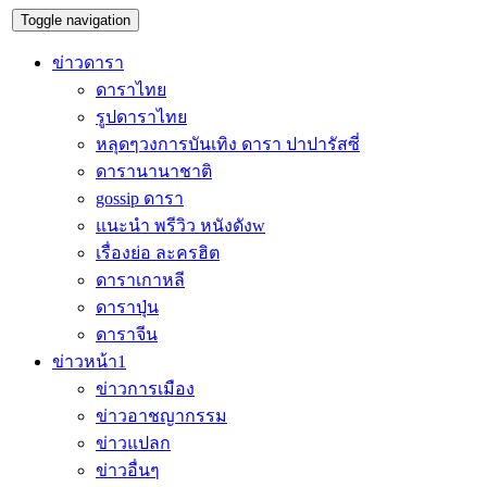
Toggle navigation
ข่าวดารา
ดาราไทย
รูปดาราไทย
หลุดๆวงการบันเทิง ดารา ปาปารัสซี่
ดารานานาชาติ
gossip ดารา
แนะนำ พรีวิว หนังดังw
เรื่องย่อ ละครฮิต
ดาราเกาหลี
ดาราปุ่น
ดาราจีน
ข่าวหน้า1
ข่าวการเมือง
ข่าวอาชญากรรม
ข่าวแปลก
ข่าวอื่นๆ