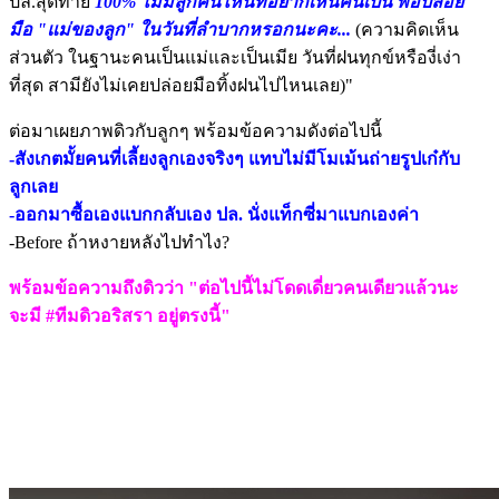
ปล.สุดท้าย
100% ไม่มีลูกคนไหนที่อยากเห็นคนเป็น พ่อปล่อย
มือ "แม่ของลูก" ในวันที่ลำบากหรอกนะคะ...
(ความคิดเห็น
ส่วนตัว ในฐานะคนเป็นแม่และเป็นเมีย วันที่ฝนทุกข์หรืองี่เง่า
ที่สุด สามียังไม่เคยปล่อยมือทิ้งฝนไปไหนเลย)"
ต่อมาเผยภาพดิวกับลูกๆ พร้อมข้อความดังต่อไปนี้
-สังเกตมั้ยคนที่เลี้ยงลูกเองจริงๆ แทบไม่มีโมเม้นถ่ายรูปเก๋กับ
ลูกเลย
-ออกมาซื้อเองแบกกลับเอง ปล. นั่งแท็กซี่มาแบกเองค่า
-Before ถ้าหงายหลังไปทำไง?
พร้อมข้อความถึงดิวว่า "ต่อไปนี้ไม่โดดเดี่ยวคนเดียวแล้วนะ
จะมี #ทีมดิวอริสรา อยู่ตรงนี้"