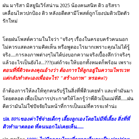
ฝน มาริสา มิสยูนิเวิร์สน่าน 2025 น้องคนสนิท ดิว อริสรา
เคลื่อนไหวปกป้อง ดิว หลังอดีตสามีโพสต์ถูกโยงปมดิวเปิดตัว
รักใหม่
โดยฝนโพสต์ความในใจว่า "จริงๆ เรื่องในครอบครัวคนนอก
ไม่ควรแสดงความคิดเห็น หรือพูดอะไรมากเพราะคุณไม่ได้รู้
จริง....การลงภาพต่างๆไม่ได้บ่งบอกความจริงเบื้องลึกว่าจริงๆ
แล้วอะไรเป็นยังไง...???(แต่ถ้าจะให้บอกทั้งหมดก็พร้อม เพราะ
ตอนที่พี่ดิวจะลงคุณอ้างว่า ต้องการให้ลูกอยู่ในความไพรเวท
แต่กลับทำสะเองเพื่ออะไร? "สร้างภาพ" หรอคะ?)
ถ้าต้องการให้ลงให้ทุกคนรับรู้ในสิ่งที่พี่ดิวเคยทำ และทำมันมา
โดยตลอด เพื่อเป็นการประกาศให้โลกรู้ว่าพี่ดิวเป็นแม่ที่ดี.....ฝน
คิดว่ามันไม่ใช่ปัจจัยในหน้าที่การเป็นแม่ที่ควรจะทำน่ะ
ปล. 80%ของค่าใช้จ่ายเด็กๆ เลี้ยงลูกเองโดยไม่มีพี่เลี้ยง สิ่งที่พี่
ดิวทำมาตลอด ที่คนนอกไม่เคยเห็น......