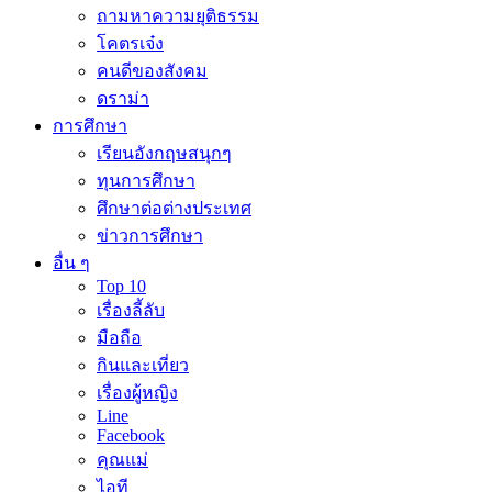
ถามหาความยุติธรรม
โคตรเจ๋ง
คนดีของสังคม
ดราม่า
การศึกษา
เรียนอังกฤษสนุกๆ
ทุนการศึกษา
ศึกษาต่อต่างประเทศ
ข่าวการศึกษา
อื่น ๆ
Top 10
เรื่องลี้ลับ
มือถือ
กินและเที่ยว
เรื่องผู้หญิง
Line
Facebook
คุณแม่
ไอที