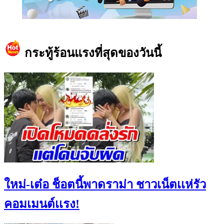
https://www.facebook.com/teeneedotcom
กระทู้ร้อนแรงที่สุดของวันนี้
ใหม่-เต๋อ ช็อตนี้พาดราม่า ชาวเน็ตเเห่รัว
คอมเมนต์เเรง!