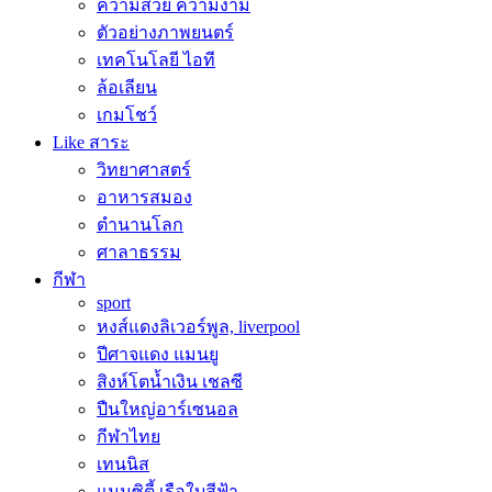
ความสวย ความงาม
ตัวอย่างภาพยนตร์
เทคโนโลยี ไอที
ล้อเลียน
เกมโชว์
Like สาระ
วิทยาศาสตร์
อาหารสมอง
ตำนานโลก
ศาลาธรรม
กีฬา
sport
หงส์แดงลิเวอร์พูล, liverpool
ปีศาจแดง แมนยู
สิงห์โตน้ำเงิน เชลซี
ปืนใหญ่อาร์เซนอล
กีฬาไทย
เทนนิส
แมนซิตี้ เรือใบสีฟ้า