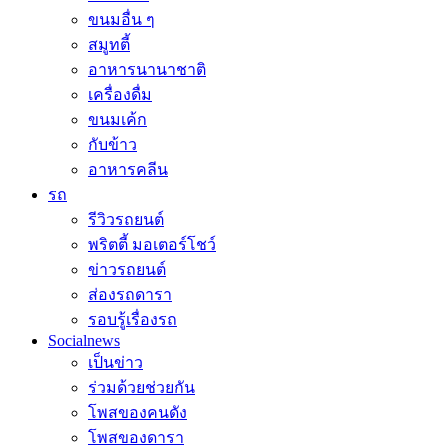
ขนมอื่น ๆ
สมูทตี้
อาหารนานาชาติ
เครื่องดื่ม
ขนมเค้ก
กับข้าว
อาหารคลีน
รถ
รีวิวรถยนต์
พริตตี้ มอเตอร์โชว์
ข่าวรถยนต์
ส่องรถดารา
รอบรู้เรื่องรถ
Socialnews
เป็นข่าว
ร่วมด้วยช่วยกัน
โพสของคนดัง
โพสของดารา