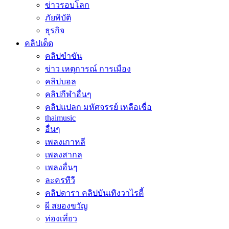
ข่าวรอบโลก
ภัยพิบัติ
ธุรกิจ
คลิปเด็ด
คลิปขำขัน
ข่าว เหตุการณ์ การเมือง
คลิปบอล
คลิปกีฬาอื่นๆ
คลิปแปลก มหัศจรรย์ เหลือเชื่อ
thaimusic
อื่นๆ
เพลงเกาหลี
เพลงสากล
เพลงอื่นๆ
ละครทีวี
คลิปดารา คลิปบันเทิงวาไรตี้
ผี สยองขวัญ
ท่องเที่ยว