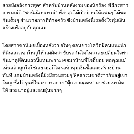
สวยปังอลังการสุดๆ สำหรับบ้านหลังงามของนักร้อง-พิธีกรสาว
อารมณ์ดี "ซานิ-นิภาภรณ์" ที่ล่าสุดได้เปิดบ้านให้แฟนๆ ได้ชม
กันเต็มๆ ผ่านรายการตีท้ายครัว ซึ่งบ้านหลังนี้เธอตั้งใจทุ่มเงิน
สร้างเพื่ออยู่กับคุณแม่
โดยสาวซานิเผยเบื้องหลังว่า จริงๆ ตอนช่วงโควิดมีคนแนะนำ
ที่ดินแถวเขาใหญ่ให้ แต่คิดว่าขับรถกันไม่ไหว เลยเปลี่ยนใจพา
กันมาดูที่ดินแถวนี้แทนเพราะเคยมาบ้านพี่โจอี้บอย พอคุณแม่
เห็นแล้วถูกใจใช่เลย เธอก็ไม่รอช้าทุ่มเงินซื้อและสร้างบ้าน
ทันที แถมบ้านหลังนี้ยังมีสวนสวยๆ ฟีลธรรมชาติราวกับอยู่เขา
ใหญ่ ซึ่งได้รุ่นพี่ในวงการอย่าง "ดุ๊ก ภาณุเดช" มาช่วยเนรมิต
ให้ สวยน่าอยู่และอบอุ่นมากๆ