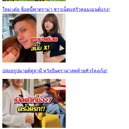
ใหม่-เต๋อ ช็อตนี้พาดราม่า ชาวเน็ตเเห่รัวคอมเมนต์เเรง!
ปล่อยรูปมายด์คู่สามี หวังปั่นดราม่าสุดท้ายทัวร์ลงเก้อ!