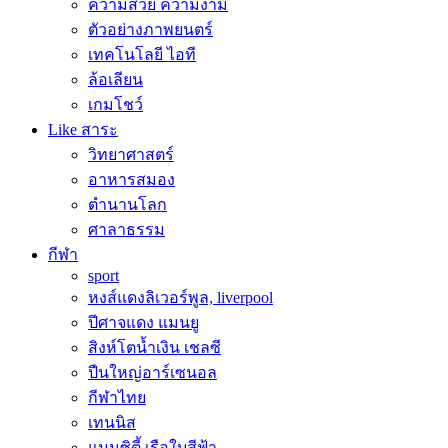
ความสวย ความงาม
ตัวอย่างภาพยนตร์
เทคโนโลยี ไอที
ล้อเลียน
เกมโชว์
Like สาระ
วิทยาศาสตร์
อาหารสมอง
ตำนานโลก
ศาลาธรรม
กีฬา
sport
หงส์แดงลิเวอร์พูล, liverpool
ปีศาจแดง แมนยู
สิงห์โตน้ำเงิน เชลซี
ปืนใหญ่อาร์เซนอล
กีฬาไทย
เทนนิส
แมนซิตี้ เรือใบสีฟ้า