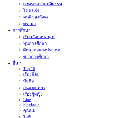
ถามหาความยุติธรรม
โคตรเจ๋ง
คนดีของสังคม
ดราม่า
การศึกษา
เรียนอังกฤษสนุกๆ
ทุนการศึกษา
ศึกษาต่อต่างประเทศ
ข่าวการศึกษา
อื่น ๆ
Top 10
เรื่องลี้ลับ
มือถือ
กินและเที่ยว
เรื่องผู้หญิง
Line
Facebook
คุณแม่
ไอที