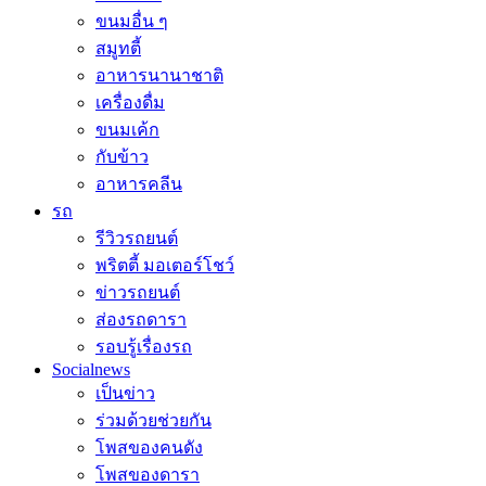
ขนมอื่น ๆ
สมูทตี้
อาหารนานาชาติ
เครื่องดื่ม
ขนมเค้ก
กับข้าว
อาหารคลีน
รถ
รีวิวรถยนต์
พริตตี้ มอเตอร์โชว์
ข่าวรถยนต์
ส่องรถดารา
รอบรู้เรื่องรถ
Socialnews
เป็นข่าว
ร่วมด้วยช่วยกัน
โพสของคนดัง
โพสของดารา