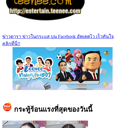
ข่าวดารา ข่าวในกระแส บน Facebook อัพเดตไว เร็วทันใจ
คลิกที่นี่!!
https://www.facebook.com/teeneedotcom
กระทู้ร้อนแรงที่สุดของวันนี้