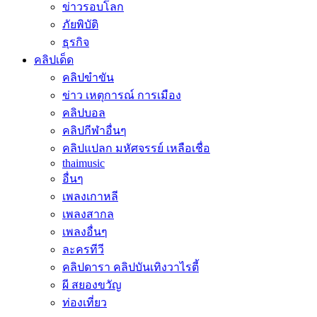
ข่าวรอบโลก
ภัยพิบัติ
ธุรกิจ
คลิปเด็ด
คลิปขำขัน
ข่าว เหตุการณ์ การเมือง
คลิปบอล
คลิปกีฬาอื่นๆ
คลิปแปลก มหัศจรรย์ เหลือเชื่อ
thaimusic
อื่นๆ
เพลงเกาหลี
เพลงสากล
เพลงอื่นๆ
ละครทีวี
คลิปดารา คลิปบันเทิงวาไรตี้
ผี สยองขวัญ
ท่องเที่ยว