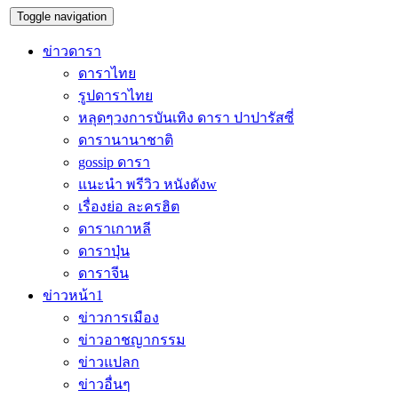
Toggle navigation
ข่าวดารา
ดาราไทย
รูปดาราไทย
หลุดๆวงการบันเทิง ดารา ปาปารัสซี่
ดารานานาชาติ
gossip ดารา
แนะนำ พรีวิว หนังดังw
เรื่องย่อ ละครฮิต
ดาราเกาหลี
ดาราปุ่น
ดาราจีน
ข่าวหน้า1
ข่าวการเมือง
ข่าวอาชญากรรม
ข่าวแปลก
ข่าวอื่นๆ