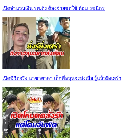
เปิดจำนวนเงิน รพ.ดัง ต้องจ่ายชดใช้ ต้อม รชนีกร
เปิดชีวิตจริง นาซาตาลา เด็กที่ฮลุนจะส่งเสีย รู้แล้วยิ่งเศร้า