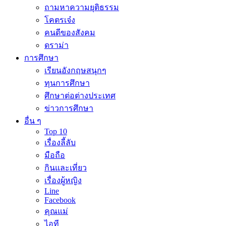
ถามหาความยุติธรรม
โคตรเจ๋ง
คนดีของสังคม
ดราม่า
การศึกษา
เรียนอังกฤษสนุกๆ
ทุนการศึกษา
ศึกษาต่อต่างประเทศ
ข่าวการศึกษา
อื่น ๆ
Top 10
เรื่องลี้ลับ
มือถือ
กินและเที่ยว
เรื่องผู้หญิง
Line
Facebook
คุณแม่
ไอที