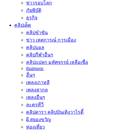
ข่าวรอบโลก
ภัยพิบัติ
ธุรกิจ
คลิปเด็ด
คลิปขำขัน
ข่าว เหตุการณ์ การเมือง
คลิปบอล
คลิปกีฬาอื่นๆ
คลิปแปลก มหัศจรรย์ เหลือเชื่อ
thaimusic
อื่นๆ
เพลงเกาหลี
เพลงสากล
เพลงอื่นๆ
ละครทีวี
คลิปดารา คลิปบันเทิงวาไรตี้
ผี สยองขวัญ
ท่องเที่ยว