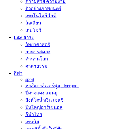
ความสวย ความงาม
ตัวอย่างภาพยนตร์
เทคโนโลยี ไอที
ล้อเลียน
เกมโชว์
Like สาระ
วิทยาศาสตร์
อาหารสมอง
ตำนานโลก
ศาลาธรรม
กีฬา
sport
หงส์แดงลิเวอร์พูล, liverpool
ปีศาจแดง แมนยู
สิงห์โตน้ำเงิน เชลซี
ปืนใหญ่อาร์เซนอล
กีฬาไทย
เทนนิส
แมนซิตี้ เรือใบสีฟ้า