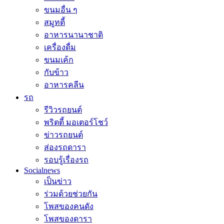
ขนมอื่น ๆ
สมูทตี้
อาหารนานาชาติ
เครื่องดื่ม
ขนมเค้ก
กับข้าว
อาหารคลีน
รถ
รีวิวรถยนต์
พริตตี้ มอเตอร์โชว์
ข่าวรถยนต์
ส่องรถดารา
รอบรู้เรื่องรถ
Socialnews
เป็นข่าว
ร่วมด้วยช่วยกัน
โพสของคนดัง
โพสของดารา