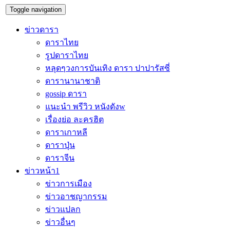
Toggle navigation
ข่าวดารา
ดาราไทย
รูปดาราไทย
หลุดๆวงการบันเทิง ดารา ปาปารัสซี่
ดารานานาชาติ
gossip ดารา
แนะนำ พรีวิว หนังดังw
เรื่องย่อ ละครฮิต
ดาราเกาหลี
ดาราปุ่น
ดาราจีน
ข่าวหน้า1
ข่าวการเมือง
ข่าวอาชญากรรม
ข่าวแปลก
ข่าวอื่นๆ