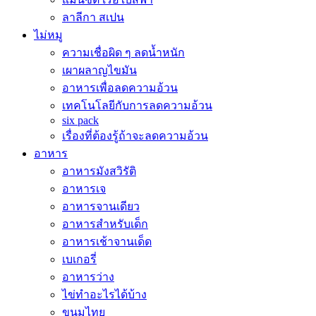
ลาลีกา สเปน
ไม่หมู
ความเชื่อผิด ๆ ลดน้ำหนัก
เผาผลาญไขมัน
อาหารเพื่อลดความอ้วน
เทคโนโลยีกับการลดความอ้วน
six pack
เรื่องที่ต้องรู้ถ้าจะลดความอ้วน
อาหาร
อาหารมังสวิรัติ
อาหารเจ
อาหารจานเดียว
อาหารสำหรับเด็ก
อาหารเช้าจานเด็ด
เบเกอรี่
อาหารว่าง
ไข่ทำอะไรได้บ้าง
ขนมไทย