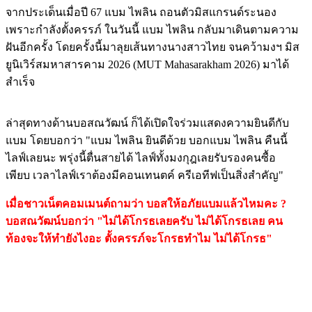
จากประเด็นเมื่อปี 67 แบม ไพลิน ถอนตัวมิสแกรนด์ระนอง
เพราะกำลังตั้งครรภ์ ในวันนี้ แบม ไพลิน กลับมาเดินตามความ
ฝันอีกครั้ง โดยครั้งนี้มาลุยเส้นทางนางสาวไทย จนคว้ามงฯ มิส
ยูนิเวิร์สมหาสารคาม 2026 (MUT Mahasarakham 2026) มาได้
สำเร็จ
ล่าสุดทางด้านบอสณวัฒน์ ก็ได้เปิดใจร่วมแสดงความยินดีกับ
แบม โดยบอกว่า "แบม ไพลิน ยินดีด้วย บอกแบม ไพลิน คืนนี้
ไลฟ์เลยนะ พรุ่งนี้ตื่นสายได้ ไลฟ์ทั้งมงกุฎเลยรับรองคนซื้อ
เพียบ เวลาไลฟ์เราต้องมีคอนเทนตค์ ครีเอทีฟเป็นสิ่งสำคัญ"
เมื่อชาวเน็ตคอมเมนต์ถามว่า บอสให้อภัยแบมแล้วไหมคะ ?
บอสณวัฒน์บอกว่า "ไม่ได้โกรธเลยครับ ไม่ได้โกรธเลย คน
ท้องจะให้ทำยังไงอะ ตั้งครรภ์จะโกรธทำไม ไม่ได้โกรธ"