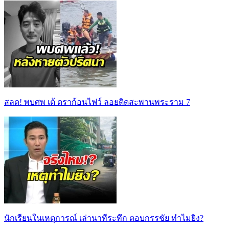
สลด! พบศพ เต้ ดราก้อนไฟว์ ลอยติดสะพานพระราม 7
นักเรียนในเหตุการณ์ เล่านาทีระทึก ตอบกรรชัย ทำไมยิง?