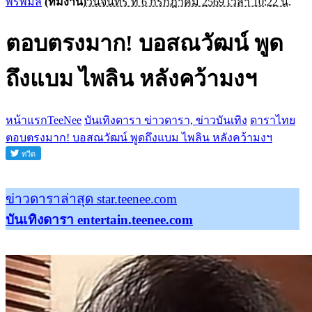
พรพิมล
(ทีมงาน)
วันจันทร์ ที่ 6 กรกฎาคม 2569 เวลา 10:22 น.
ตอบตรงมาก! บอสณวัฒน์ พูด
ถึงแบม ไพลิน หลังคว้ามงฯ
หน้าแรกTeeNee
บันเทิงดารา ข่าวดารา, ข่าวบันเทิง
ดาราไทย
ตอบตรงมาก! บอสณวัฒน์ พูดถึงแบม ไพลิน หลังคว้ามงฯ
ข่าวดาราล่าสุด star.teenee.com
บันเทิงดารา entertain.teenee.com