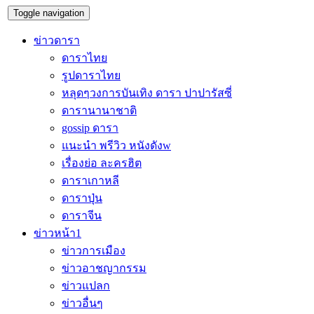
Toggle navigation
ข่าวดารา
ดาราไทย
รูปดาราไทย
หลุดๆวงการบันเทิง ดารา ปาปารัสซี่
ดารานานาชาติ
gossip ดารา
แนะนำ พรีวิว หนังดังw
เรื่องย่อ ละครฮิต
ดาราเกาหลี
ดาราปุ่น
ดาราจีน
ข่าวหน้า1
ข่าวการเมือง
ข่าวอาชญากรรม
ข่าวแปลก
ข่าวอื่นๆ