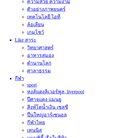
ความสวย ความงาม
ตัวอย่างภาพยนตร์
เทคโนโลยี ไอที
ล้อเลียน
เกมโชว์
Like สาระ
วิทยาศาสตร์
อาหารสมอง
ตำนานโลก
ศาลาธรรม
กีฬา
sport
หงส์แดงลิเวอร์พูล, liverpool
ปีศาจแดง แมนยู
สิงห์โตน้ำเงิน เชลซี
ปืนใหญ่อาร์เซนอล
กีฬาไทย
เทนนิส
แมนซิตี้ เรือใบสีฟ้า