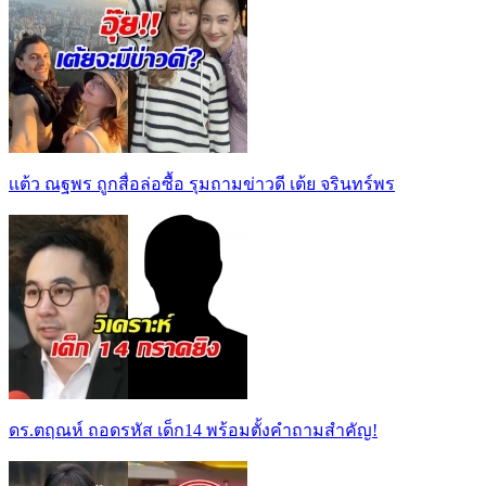
เเต้ว ณฐพร ถูกสื่อล่อซื้อ รุมถามข่าวดี เต้ย จรินทร์พร
ดร.ตฤณห์ ถอดรหัส เด็ก14 พร้อมตั้งคำถามสำคัญ!