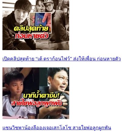
เปิดคลิปสุดท้าย “เต้ ดราก้อนไฟว์” ส่งให้เพื่อน ก่อนหายตัว
แซนวิชพาน้องลีอองเจอเสกโลโซ สายใยพ่อลูกผูกพัน