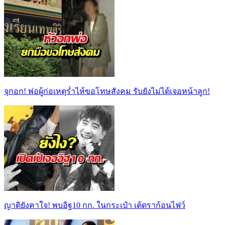
จุกอก! พ่อผู้ก่อเหตุร่ำไห้ขอโทษสังคม รับยังไม่ได้เจอหน้าลูก!
ญาติยังคาใจ! พบอิฐ10 กก. ในกระเป๋า เต้ดราก้อนไฟว์