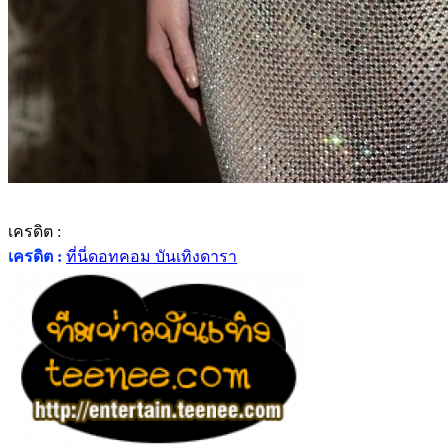
เครดิต :
เครดิต :
ที่นี่ดอทคอม บันเทิงดารา