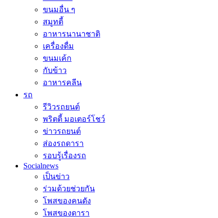
ขนมอื่น ๆ
สมูทตี้
อาหารนานาชาติ
เครื่องดื่ม
ขนมเค้ก
กับข้าว
อาหารคลีน
รถ
รีวิวรถยนต์
พริตตี้ มอเตอร์โชว์
ข่าวรถยนต์
ส่องรถดารา
รอบรู้เรื่องรถ
Socialnews
เป็นข่าว
ร่วมด้วยช่วยกัน
โพสของคนดัง
โพสของดารา