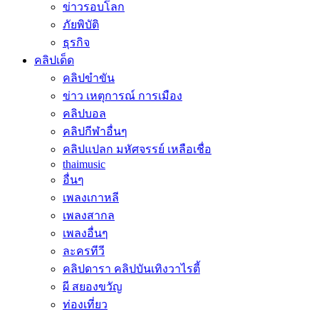
ข่าวรอบโลก
ภัยพิบัติ
ธุรกิจ
คลิปเด็ด
คลิปขำขัน
ข่าว เหตุการณ์ การเมือง
คลิปบอล
คลิปกีฬาอื่นๆ
คลิปแปลก มหัศจรรย์ เหลือเชื่อ
thaimusic
อื่นๆ
เพลงเกาหลี
เพลงสากล
เพลงอื่นๆ
ละครทีวี
คลิปดารา คลิปบันเทิงวาไรตี้
ผี สยองขวัญ
ท่องเที่ยว