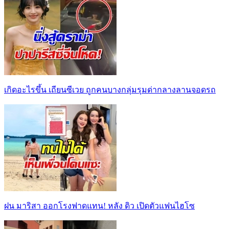
เกิดอะไรขึ้น เถียนซีเวย ถูกคนบางกลุ่มรุมด่ากลางลานจอดรถ
ฝน มาริสา ออกโรงฟาดแทน! หลัง ดิว เปิดตัวแฟนไฮโซ