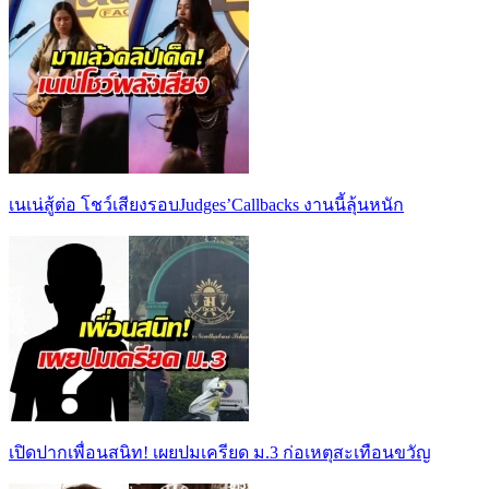
เนเน่สู้ต่อ โชว์เสียงรอบJudges’Callbacks งานนี้ลุ้นหนัก
เปิดปากเพื่อนสนิท! เผยปมเครียด ม.3 ก่อเหตุสะเทือนขวัญ