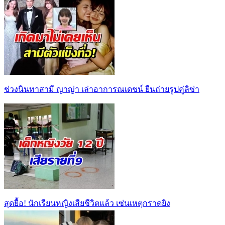
ช่วงนินทาสามี ญาญ่า เล่าอาการณเดชน์ ยืนถ่ายรูปคู่ลิซ่า
สุดยื้อ! นักเรียนหญิงเสียชีวิตแล้ว เซ่นเหตุกราดยิง