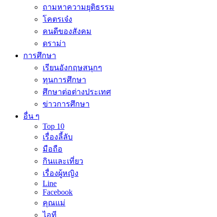
ถามหาความยุติธรรม
โคตรเจ๋ง
คนดีของสังคม
ดราม่า
การศึกษา
เรียนอังกฤษสนุกๆ
ทุนการศึกษา
ศึกษาต่อต่างประเทศ
ข่าวการศึกษา
อื่น ๆ
Top 10
เรื่องลี้ลับ
มือถือ
กินและเที่ยว
เรื่องผู้หญิง
Line
Facebook
คุณแม่
ไอที