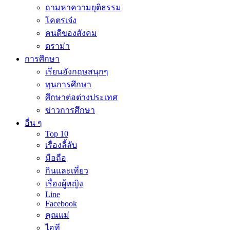
ถามหาความยุติธรรม
โคตรเจ๋ง
คนดีของสังคม
ดราม่า
การศึกษา
เรียนอังกฤษสนุกๆ
ทุนการศึกษา
ศึกษาต่อต่างประเทศ
ข่าวการศึกษา
อื่น ๆ
Top 10
เรื่องลี้ลับ
มือถือ
กินและเที่ยว
เรื่องผู้หญิง
Line
Facebook
คุณแม่
ไอที