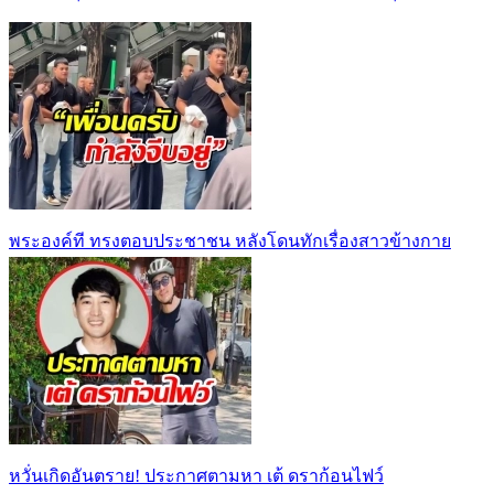
พระองค์ที ทรงตอบประชาชน หลังโดนทักเรื่องสาวข้างกาย
หวั่นเกิดอันตราย! ประกาศตามหา เต้ ดราก้อนไฟว์