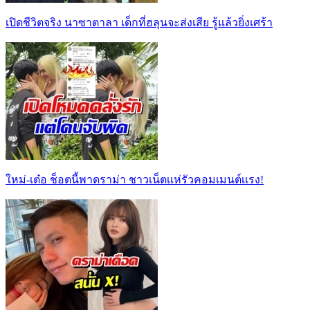
เปิดชีวิตจริง นาซาตาลา เด็กที่ฮลุนจะส่งเสีย รู้แล้วยิ่งเศร้า
ใหม่-เต๋อ ช็อตนี้พาดราม่า ชาวเน็ตเเห่รัวคอมเมนต์เเรง!