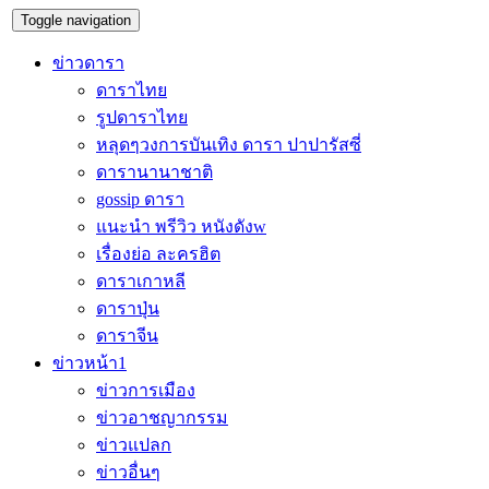
Toggle navigation
ข่าวดารา
ดาราไทย
รูปดาราไทย
หลุดๆวงการบันเทิง ดารา ปาปารัสซี่
ดารานานาชาติ
gossip ดารา
แนะนำ พรีวิว หนังดังw
เรื่องย่อ ละครฮิต
ดาราเกาหลี
ดาราปุ่น
ดาราจีน
ข่าวหน้า1
ข่าวการเมือง
ข่าวอาชญากรรม
ข่าวแปลก
ข่าวอื่นๆ