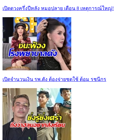
เปิดดวงครึ่งปีหลัง หมอปลาย เตือน 8 เหตุการณ์ใหญ่!
เปิดจำนวนเงิน รพ.ดัง ต้องจ่ายชดใช้ ต้อม รชนีกร