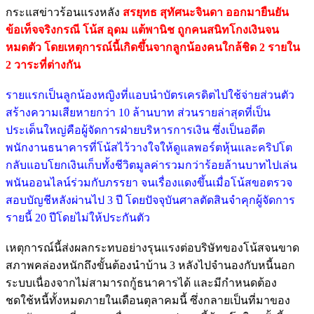
กระแสข่าวร้อนแรงหลัง
สรยุทธ สุทัศนะจินดา ออกมายืนยัน
ข้อเท็จจริงกรณี โน้ส อุดม แต้พานิช ถูกคนสนิทโกงเงินจน
หมดตัว โดยเหตุการณ์นี้เกิดขึ้นจากลูกน้องคนใกล้ชิด 2 รายใน
2 วาระที่ต่างกัน
รายแรกเป็นลูกน้องหญิงที่แอบนำบัตรเครดิตไปใช้จ่ายส่วนตัว
สร้างความเสียหายกว่า 10 ล้านบาท ส่วนรายล่าสุดที่เป็น
ประเด็นใหญ่คือผู้จัดการฝ่ายบริหารการเงิน ซึ่งเป็นอดีต
พนักงานธนาคารที่โน้สไว้วางใจให้ดูแลพอร์ตหุ้นและคริปโต
กลับแอบโยกเงินเก็บทั้งชีวิตมูลค่ารวมกว่าร้อยล้านบาทไปเล่น
พนันออนไลน์ร่วมกับภรรยา จนเรื่องแดงขึ้นเมื่อโน้สขอตรวจ
สอบบัญชีหลังผ่านไป 3 ปี โดยปัจจุบันศาลตัดสินจำคุกผู้จัดการ
รายนี้ 20 ปีโดยไม่ให้ประกันตัว
เหตุการณ์นี้ส่งผลกระทบอย่างรุนแรงต่อบริษัทของโน้สจนขาด
สภาพคล่องหนักถึงขั้นต้องนำบ้าน 3 หลังไปจำนองกับหนี้นอก
ระบบเนื่องจากไม่สามารถกู้ธนาคารได้ และมีกำหนดต้อง
ชดใช้หนี้ทั้งหมดภายในเดือนตุลาคมนี้ ซึ่งกลายเป็นที่มาของ