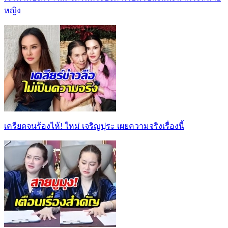
หญิง
เครียดจนร้องไห้! ใหม่ เจริญปุระ เผยความจริงเรื่องนี้