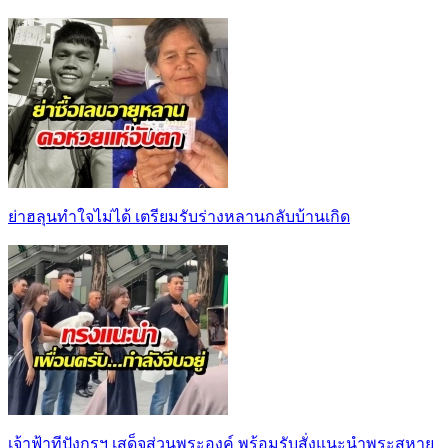
ย่าฮลุนทำใจไม่ได้ เตรียมรับร่างหลานกลับบ้านเกิด
เจ้าฟ้าทีปังกรฯ เสด็จส่วนพระองค์ พร้อมรับสั่งแนะนำพระสหาย