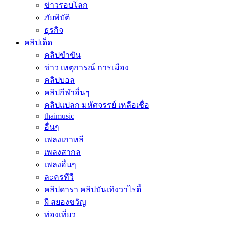
ข่าวรอบโลก
ภัยพิบัติ
ธุรกิจ
คลิปเด็ด
คลิปขำขัน
ข่าว เหตุการณ์ การเมือง
คลิปบอล
คลิปกีฬาอื่นๆ
คลิปแปลก มหัศจรรย์ เหลือเชื่อ
thaimusic
อื่นๆ
เพลงเกาหลี
เพลงสากล
เพลงอื่นๆ
ละครทีวี
คลิปดารา คลิปบันเทิงวาไรตี้
ผี สยองขวัญ
ท่องเที่ยว