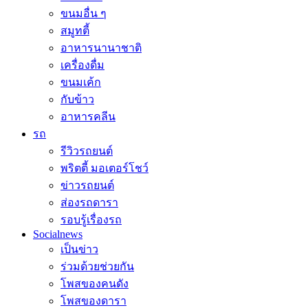
ขนมอื่น ๆ
สมูทตี้
อาหารนานาชาติ
เครื่องดื่ม
ขนมเค้ก
กับข้าว
อาหารคลีน
รถ
รีวิวรถยนต์
พริตตี้ มอเตอร์โชว์
ข่าวรถยนต์
ส่องรถดารา
รอบรู้เรื่องรถ
Socialnews
เป็นข่าว
ร่วมด้วยช่วยกัน
โพสของคนดัง
โพสของดารา