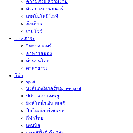
ความสวย ความงาม
ตัวอย่างภาพยนตร์
เทคโนโลยี ไอที
ล้อเลียน
เกมโชว์
Like สาระ
วิทยาศาสตร์
อาหารสมอง
ตำนานโลก
ศาลาธรรม
กีฬา
sport
หงส์แดงลิเวอร์พูล, liverpool
ปีศาจแดง แมนยู
สิงห์โตน้ำเงิน เชลซี
ปืนใหญ่อาร์เซนอล
กีฬาไทย
เทนนิส
แมนซิตี้ เรือใบสีฟ้า