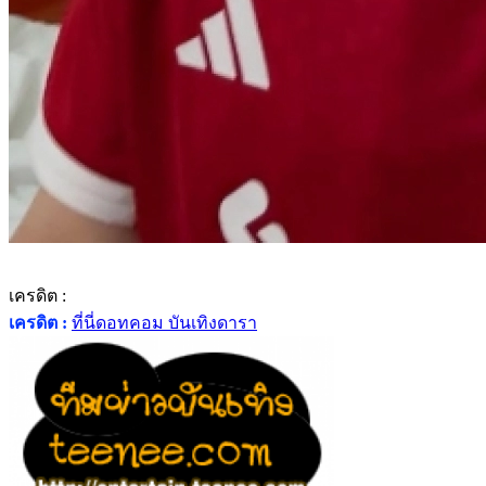
เครดิต :
เครดิต :
ที่นี่ดอทคอม บันเทิงดารา