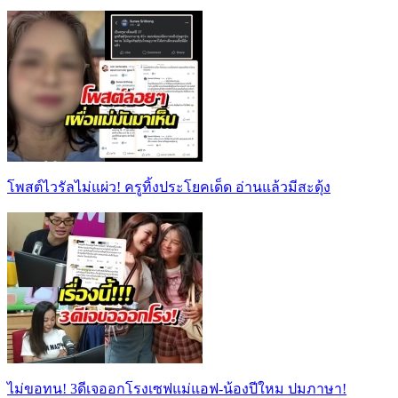
โพสต์ไวรัลไม่แผ่ว! ครูทิ้งประโยคเด็ด อ่านแล้วมีสะดุ้ง
ไม่ขอทน! 3ดีเจออกโรงเซฟแม่แอฟ-น้องปีใหม ปมภาษา!