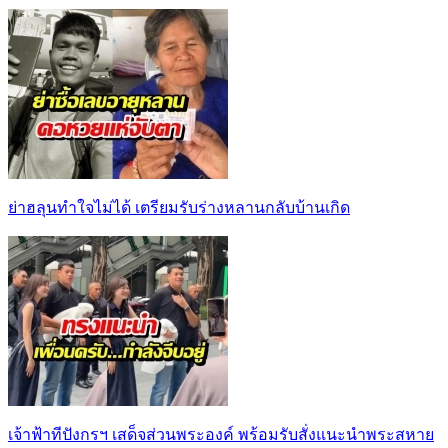
ย่าฮลุนทำใจไม่ได้ เตรียมรับร่างหลานกลับบ้านเกิด
เจ้าฟ้าทีปังกรฯ เสด็จส่วนพระองค์ พร้อมรับสั่งแนะนำพระสหาย