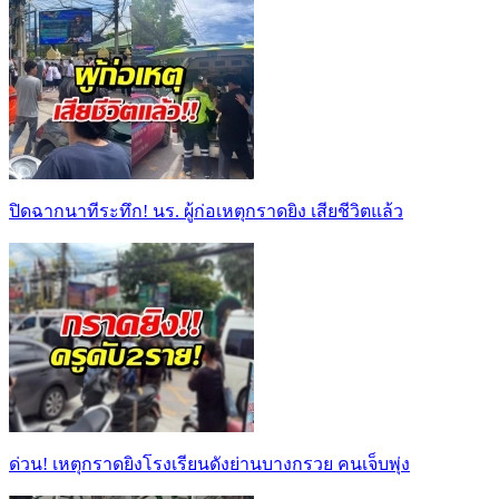
ปิดฉากนาทีระทึก! นร. ผู้ก่อเหตุกราดยิง เสียชีวิตแล้ว
ด่วน! เหตุกราดยิงโรงเรียนดังย่านบางกรวย คนเจ็บพุ่ง