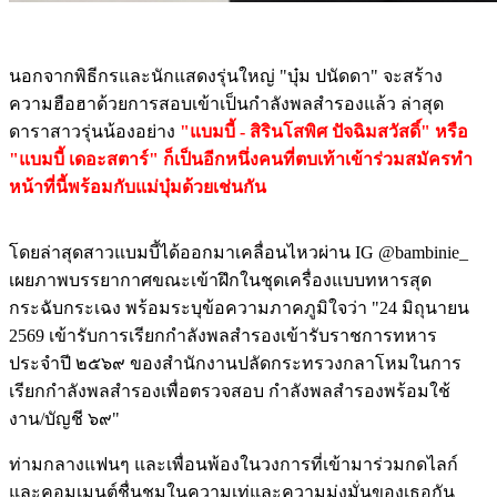
นอกจากพิธีกรและนักแสดงรุ่นใหญ่ "บุ๋ม ปนัดดา" จะสร้าง
ความฮือฮาด้วยการสอบเข้าเป็นกำลังพลสำรองแล้ว ล่าสุด
ดาราสาวรุ่นน้องอย่าง
"แบมบี้ - สิรินโสพิศ ปัจฉิมสวัสดิ์" หรือ
"แบมบี้ เดอะสตาร์" ก็เป็นอีกหนึ่งคนที่ตบเท้าเข้าร่วมสมัครทำ
หน้าที่นี้พร้อมกับแม่บุ๋มด้วยเช่นกัน
โดยล่าสุดสาวแบมบี้ได้ออกมาเคลื่อนไหวผ่าน IG @bambinie_
เผยภาพบรรยากาศขณะเข้าฝึกในชุดเครื่องแบบทหารสุด
กระฉับกระเฉง พร้อมระบุข้อความภาคภูมิใจว่า "24 มิถุนายน
2569 เข้ารับการเรียกกำลังพลสำรองเข้ารับราชการทหาร
ประจำปี ๒๕๖๙ ของสำนักงานปลัดกระทรวงกลาโหมในการ
เรียกกำลังพลสำรองเพื่อตรวจสอบ กำลังพลสำรองพร้อมใช้
งาน/บัญชี ๖๙"
ท่ามกลางแฟนๆ และเพื่อนพ้องในวงการที่เข้ามาร่วมกดไลก์
และคอมเมนต์ชื่นชมในความเท่และความมุ่งมั่นของเธอกัน