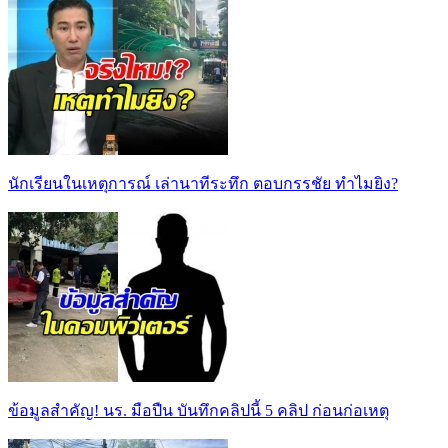
นักเรียนในเหตุการณ์ เล่านาทีระทึก ตอบกรรชัย ทำไมยิง?
ข้อมูลสำคัญ! นร. มือปืน บันทึกคลิปนี้ 5 คลิป ก่อนก่อเหตุ