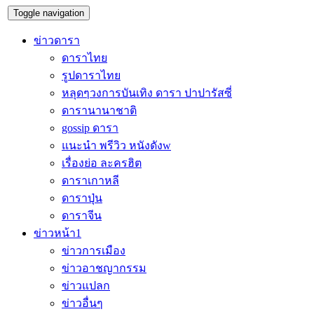
Toggle navigation
ข่าวดารา
ดาราไทย
รูปดาราไทย
หลุดๆวงการบันเทิง ดารา ปาปารัสซี่
ดารานานาชาติ
gossip ดารา
แนะนำ พรีวิว หนังดังw
เรื่องย่อ ละครฮิต
ดาราเกาหลี
ดาราปุ่น
ดาราจีน
ข่าวหน้า1
ข่าวการเมือง
ข่าวอาชญากรรม
ข่าวแปลก
ข่าวอื่นๆ