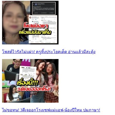
โพสต์ไวรัลไม่แผ่ว! ครูทิ้งประโยคเด็ด อ่านแล้วมีสะดุ้ง
ไม่ขอทน! 3ดีเจออกโรงเซฟแม่แอฟ-น้องปีใหม ปมภาษา!