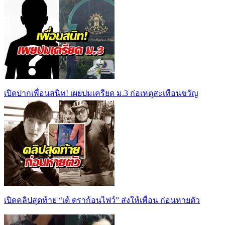
เปิดปากเพื่อนสนิท! เผยปมเครียด ม.3 ก่อเหตุสะเทือนขวัญ
เปิดคลิปสุดท้าย “เต้ ดราก้อนไฟว์” ส่งให้เพื่อน ก่อนหายตัว