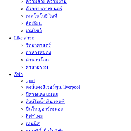
ความสวย ความงาม
ตัวอย่างภาพยนตร์
เทคโนโลยี ไอที
ล้อเลียน
เกมโชว์
Like สาระ
วิทยาศาสตร์
อาหารสมอง
ตำนานโลก
ศาลาธรรม
กีฬา
sport
หงส์แดงลิเวอร์พูล, liverpool
ปีศาจแดง แมนยู
สิงห์โตน้ำเงิน เชลซี
ปืนใหญ่อาร์เซนอล
กีฬาไทย
เทนนิส
แมนซิตี้ เรือใบสีฟ้า