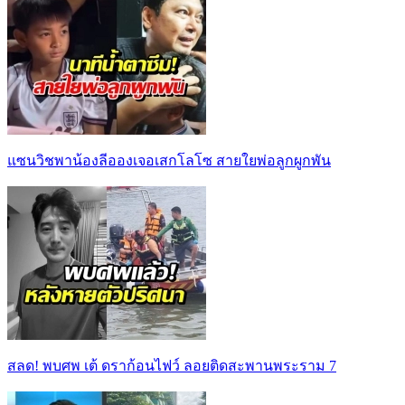
แซนวิชพาน้องลีอองเจอเสกโลโซ สายใยพ่อลูกผูกพัน
สลด! พบศพ เต้ ดราก้อนไฟว์ ลอยติดสะพานพระราม 7