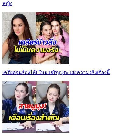
หญิง
เครียดจนร้องไห้! ใหม่ เจริญปุระ เผยความจริงเรื่องนี้