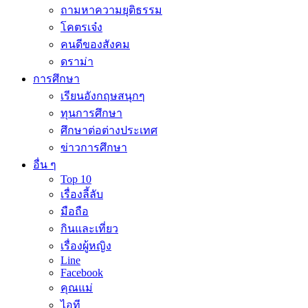
ถามหาความยุติธรรม
โคตรเจ๋ง
คนดีของสังคม
ดราม่า
การศึกษา
เรียนอังกฤษสนุกๆ
ทุนการศึกษา
ศึกษาต่อต่างประเทศ
ข่าวการศึกษา
อื่น ๆ
Top 10
เรื่องลี้ลับ
มือถือ
กินและเที่ยว
เรื่องผู้หญิง
Line
Facebook
คุณแม่
ไอที