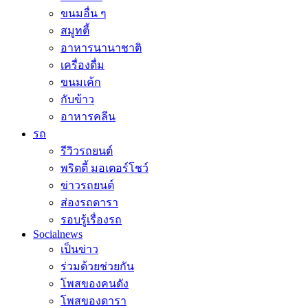
ขนมอื่น ๆ
สมูทตี้
อาหารนานาชาติ
เครื่องดื่ม
ขนมเค้ก
กับข้าว
อาหารคลีน
รถ
รีวิวรถยนต์
พริตตี้ มอเตอร์โชว์
ข่าวรถยนต์
ส่องรถดารา
รอบรู้เรื่องรถ
Socialnews
เป็นข่าว
ร่วมด้วยช่วยกัน
โพสของคนดัง
โพสของดารา