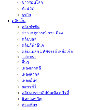
ข่าวรอบโลก
ภัยพิบัติ
ธุรกิจ
คลิปเด็ด
คลิปขำขัน
ข่าว เหตุการณ์ การเมือง
คลิปบอล
คลิปกีฬาอื่นๆ
คลิปแปลก มหัศจรรย์ เหลือเชื่อ
thaimusic
อื่นๆ
เพลงเกาหลี
เพลงสากล
เพลงอื่นๆ
ละครทีวี
คลิปดารา คลิปบันเทิงวาไรตี้
ผี สยองขวัญ
ท่องเที่ยว