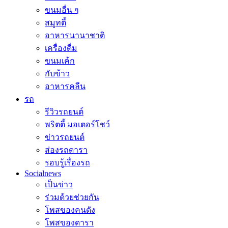
ขนมอื่น ๆ
สมูทตี้
อาหารนานาชาติ
เครื่องดื่ม
ขนมเค้ก
กับข้าว
อาหารคลีน
รถ
รีวิวรถยนต์
พริตตี้ มอเตอร์โชว์
ข่าวรถยนต์
ส่องรถดารา
รอบรู้เรื่องรถ
Socialnews
เป็นข่าว
ร่วมด้วยช่วยกัน
โพสของคนดัง
โพสของดารา