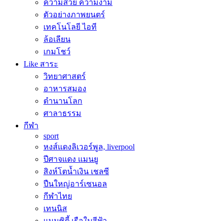
ความสวย ความงาม
ตัวอย่างภาพยนตร์
เทคโนโลยี ไอที
ล้อเลียน
เกมโชว์
Like สาระ
วิทยาศาสตร์
อาหารสมอง
ตำนานโลก
ศาลาธรรม
กีฬา
sport
หงส์แดงลิเวอร์พูล, liverpool
ปีศาจแดง แมนยู
สิงห์โตน้ำเงิน เชลซี
ปืนใหญ่อาร์เซนอล
กีฬาไทย
เทนนิส
แมนซิตี้ เรือใบสีฟ้า