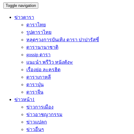
Toggle navigation
ข่าวดารา
ดาราไทย
รูปดาราไทย
หลุดๆวงการบันเทิง ดารา ปาปารัสซี่
ดารานานาชาติ
gossip ดารา
แนะนำ พรีวิว หนังดังw
เรื่องย่อ ละครฮิต
ดาราเกาหลี
ดาราปุ่น
ดาราจีน
ข่าวหน้า1
ข่าวการเมือง
ข่าวอาชญากรรม
ข่าวแปลก
ข่าวอื่นๆ