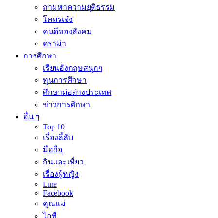
ถามหาความยุติธรรม
โคตรเจ๋ง
คนดีของสังคม
ดราม่า
การศึกษา
เรียนอังกฤษสนุกๆ
ทุนการศึกษา
ศึกษาต่อต่างประเทศ
ข่าวการศึกษา
อื่น ๆ
Top 10
เรื่องลี้ลับ
มือถือ
กินและเที่ยว
เรื่องผู้หญิง
Line
Facebook
คุณแม่
ไอที