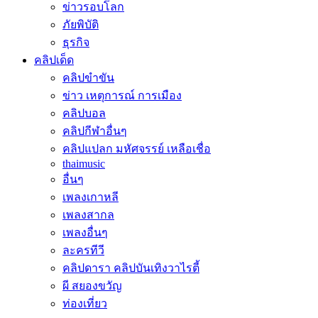
ข่าวรอบโลก
ภัยพิบัติ
ธุรกิจ
คลิปเด็ด
คลิปขำขัน
ข่าว เหตุการณ์ การเมือง
คลิปบอล
คลิปกีฬาอื่นๆ
คลิปแปลก มหัศจรรย์ เหลือเชื่อ
thaimusic
อื่นๆ
เพลงเกาหลี
เพลงสากล
เพลงอื่นๆ
ละครทีวี
คลิปดารา คลิปบันเทิงวาไรตี้
ผี สยองขวัญ
ท่องเที่ยว