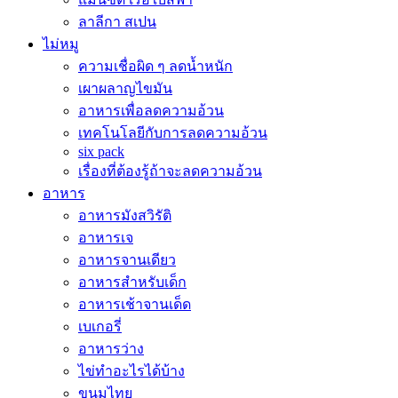
ลาลีกา สเปน
ไม่หมู
ความเชื่อผิด ๆ ลดน้ำหนัก
เผาผลาญไขมัน
อาหารเพื่อลดความอ้วน
เทคโนโลยีกับการลดความอ้วน
six pack
เรื่องที่ต้องรู้ถ้าจะลดความอ้วน
อาหาร
อาหารมังสวิรัติ
อาหารเจ
อาหารจานเดียว
อาหารสำหรับเด็ก
อาหารเช้าจานเด็ด
เบเกอรี่
อาหารว่าง
ไข่ทำอะไรได้บ้าง
ขนมไทย