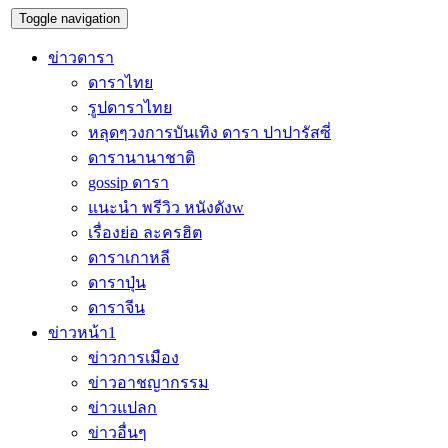
Toggle navigation
ข่าวดารา
ดาราไทย
รูปดาราไทย
หลุดๆวงการบันเทิง ดารา ปาปารัสซี่
ดารานานาชาติ
gossip ดารา
แนะนำ พรีวิว หนังดังw
เรื่องย่อ ละครฮิต
ดาราเกาหลี
ดาราปุ่น
ดาราจีน
ข่าวหน้า1
ข่าวการเมือง
ข่าวอาชญากรรม
ข่าวแปลก
ข่าวอื่นๆ