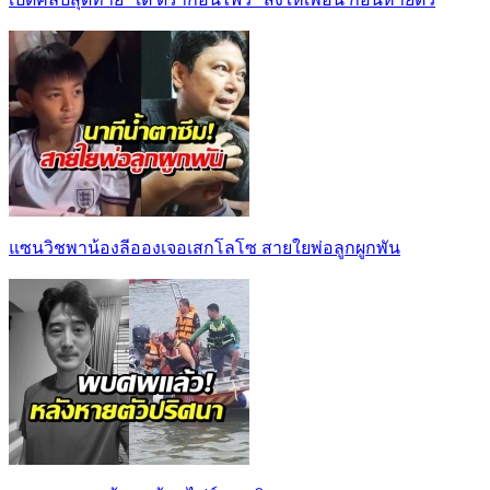
แซนวิชพาน้องลีอองเจอเสกโลโซ สายใยพ่อลูกผูกพัน