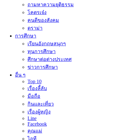
ถามหาความยุติธรรม
โคตรเจ๋ง
คนดีของสังคม
ดราม่า
การศึกษา
เรียนอังกฤษสนุกๆ
ทุนการศึกษา
ศึกษาต่อต่างประเทศ
ข่าวการศึกษา
อื่น ๆ
Top 10
เรื่องลี้ลับ
มือถือ
กินและเที่ยว
เรื่องผู้หญิง
Line
Facebook
คุณแม่
ไอที