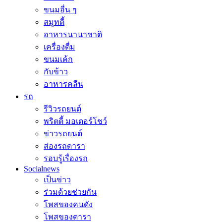
ขนมอื่น ๆ
สมูทตี้
อาหารนานาชาติ
เครื่องดื่ม
ขนมเค้ก
กับข้าว
อาหารคลีน
รถ
รีวิวรถยนต์
พริตตี้ มอเตอร์โชว์
ข่าวรถยนต์
ส่องรถดารา
รอบรู้เรื่องรถ
Socialnews
เป็นข่าว
ร่วมด้วยช่วยกัน
โพสของคนดัง
โพสของดารา