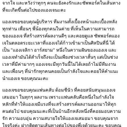
จากใจ และหวังว่าทุกๆ คนจะยังคงรักและซัพพอร์ตในเส้นทาง
ที่จะเกิดขึ้นต่อไปของแองเจนะคะ
แองเจขอขอบคุณผู้บริหาร ทีมงานทั้งเบื้องหน้าและเบื้องหลัง
ทุกท่าน เพื่อนๆ พี่น้องทุกคนในค่าย ที่เห็นในความสามารถ
ของแองเจ ที่สร้างสรรค์ผลงานดีๆ และคอยดูแล ซัพพอร์ตแอง
เจในตลอดระยะเวลาที่แองเจได้ก้าวเข้ามาเป็นศิลปินที่นี่ ได้
เป็น "แองเจลิกา อาร์สยาม" หนึ่งในความฝันของแองเจ และ
แองเจทำมันได้สำเร็จถึงจะเป็นเพียงช่วงเวลาสั้นๆ แต่เป็นช่วง
เวลาที่มีค่ามากๆ แองเจจะมีทุกวันนี้ไม่ได้เลยถ้าไม่มีทีมงาน
และเพื่อนๆ ที่น่ารักทุกคนคอยเป็นกำลังใจและคอยให้คำแนะ
นำแองเจ ขอบคุณนะคะ
แองเจขอขอบคุณแฟนคลับ ด้อมชีนัว ที่คอยสนับสนุนแองเจ
เสมอมา ในทุกๆ ผลงาน เพราะแฟนคลับคือหนึ่งในกำลังใจ
หลักที่ทำให้แองเจมีแรงที่จะสร้างสรรค์ผลงานออกมาให้ทุก
คนต่อไป ขอบคุณนะคะที่เป็นบ้านอีกหลังหนึ่งที่คอยมอบความ
รัก ความอบอุ่น ความสบายใจให้แองเจเสมอมา ขอบคุณจาก
ใจจริงค่ะ ฝากติดตามเส้นทางต่อไปของพี่เจด้วยนะคะ ขอบคุณ