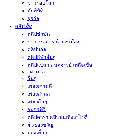
ข่าวรอบโลก
ภัยพิบัติ
ธุรกิจ
คลิปเด็ด
คลิปขำขัน
ข่าว เหตุการณ์ การเมือง
คลิปบอล
คลิปกีฬาอื่นๆ
คลิปแปลก มหัศจรรย์ เหลือเชื่อ
thaimusic
อื่นๆ
เพลงเกาหลี
เพลงสากล
เพลงอื่นๆ
ละครทีวี
คลิปดารา คลิปบันเทิงวาไรตี้
ผี สยองขวัญ
ท่องเที่ยว