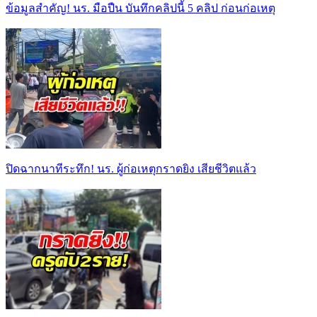
ข้อมูลสำคัญ! นร. มือปืน บันทึกคลิปนี้ 5 คลิป ก่อนก่อเหตุ
ปิดฉากนาทีระทึก! นร. ผู้ก่อเหตุกราดยิง เสียชีวิตแล้ว