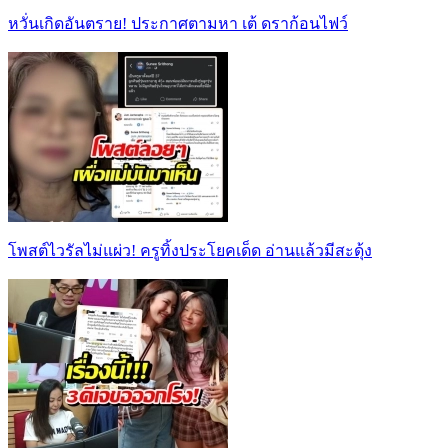
หวั่นเกิดอันตราย! ประกาศตามหา เต้ ดราก้อนไฟว์
โพสต์ไวรัลไม่แผ่ว! ครูทิ้งประโยคเด็ด อ่านแล้วมีสะดุ้ง