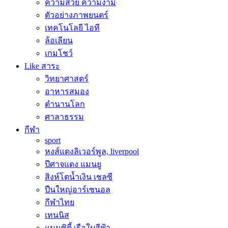
ความสวย ความงาม
ตัวอย่างภาพยนตร์
เทคโนโลยี ไอที
ล้อเลียน
เกมโชว์
Like สาระ
วิทยาศาสตร์
อาหารสมอง
ตำนานโลก
ศาลาธรรม
กีฬา
sport
หงส์แดงลิเวอร์พูล, liverpool
ปีศาจแดง แมนยู
สิงห์โตน้ำเงิน เชลซี
ปืนใหญ่อาร์เซนอล
กีฬาไทย
เทนนิส
แมนซิตี้ เรือใบสีฟ้า