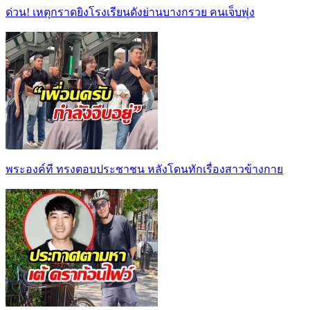
ด่วน! เหตุกราดยิงโรงเรียนดังย่านบางกรวย คนเจ็บพุ่ง
พระองค์ที ทรงตอบประชาชน หลังโดนทักเรื่องสาวข้างกาย