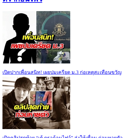
เปิดปากเพื่อนสนิท! เผยปมเครียด ม.3 ก่อเหตุสะเทือนขวัญ
เปิดคลิปสุดท้าย “เต้ ดราก้อนไฟว์” ส่งให้เพื่อน ก่อนหายตัว