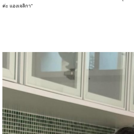
ค่ะ แองเจลิกา"