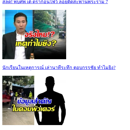
สลด! พบศพ เต้ ดราก้อนไฟว์ ลอยติดสะพานพระราม 7
นักเรียนในเหตุการณ์ เล่านาทีระทึก ตอบกรรชัย ทำไมยิง?