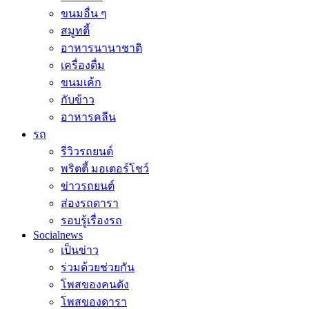
ขนมอื่น ๆ
สมูทตี้
อาหารนานาชาติ
เครื่องดื่ม
ขนมเค้ก
กับข้าว
อาหารคลีน
รถ
รีวิวรถยนต์
พริตตี้ มอเตอร์โชว์
ข่าวรถยนต์
ส่องรถดารา
รอบรู้เรื่องรถ
Socialnews
เป็นข่าว
ร่วมด้วยช่วยกัน
โพสของคนดัง
โพสของดารา