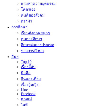
ถามหาความยุติธรรม
โคตรเจ๋ง
คนดีของสังคม
ดราม่า
การศึกษา
เรียนอังกฤษสนุกๆ
ทุนการศึกษา
ศึกษาต่อต่างประเทศ
ข่าวการศึกษา
อื่น ๆ
Top 10
เรื่องลี้ลับ
มือถือ
กินและเที่ยว
เรื่องผู้หญิง
Line
Facebook
คุณแม่
ไอที