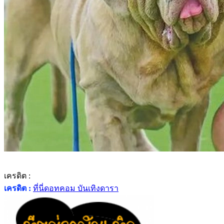
เครดิต :
เครดิต :
ที่นี่ดอทคอม บันเทิงดารา