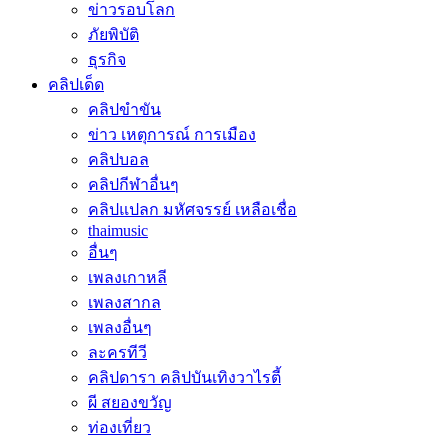
ข่าวรอบโลก
ภัยพิบัติ
ธุรกิจ
คลิปเด็ด
คลิปขำขัน
ข่าว เหตุการณ์ การเมือง
คลิปบอล
คลิปกีฬาอื่นๆ
คลิปแปลก มหัศจรรย์ เหลือเชื่อ
thaimusic
อื่นๆ
เพลงเกาหลี
เพลงสากล
เพลงอื่นๆ
ละครทีวี
คลิปดารา คลิปบันเทิงวาไรตี้
ผี สยองขวัญ
ท่องเที่ยว