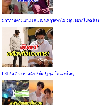
มิตรภาพต่างแดน! เรเน่ เปิดเหตุผลทำไม ฮลุน อยากไปจอร์เจีย
DSI ฟัน 7 ข้อหาหนัก ฟิล์ม รัฐภูมิ โดนคดีใหญ่!