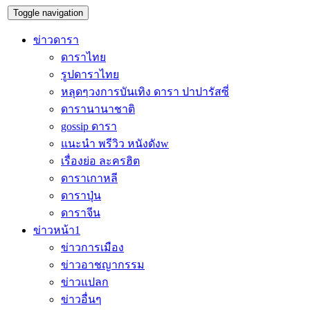
Toggle navigation
ข่าวดารา
ดาราไทย
รูปดาราไทย
หลุดๆวงการบันเทิง ดารา ปาปารัสซี่
ดารานานาชาติ
gossip ดารา
แนะนำ พรีวิว หนังดังw
เรื่องย่อ ละครฮิต
ดาราเกาหลี
ดาราปุ่น
ดาราจีน
ข่าวหน้า1
ข่าวการเมือง
ข่าวอาชญากรรม
ข่าวแปลก
ข่าวอื่นๆ