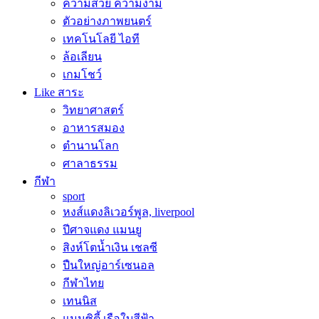
ความสวย ความงาม
ตัวอย่างภาพยนตร์
เทคโนโลยี ไอที
ล้อเลียน
เกมโชว์
Like สาระ
วิทยาศาสตร์
อาหารสมอง
ตำนานโลก
ศาลาธรรม
กีฬา
sport
หงส์แดงลิเวอร์พูล, liverpool
ปีศาจแดง แมนยู
สิงห์โตน้ำเงิน เชลซี
ปืนใหญ่อาร์เซนอล
กีฬาไทย
เทนนิส
แมนซิตี้ เรือใบสีฟ้า