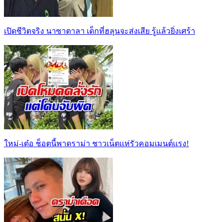
เปิดชีวิตจริง นาซาตาลา เด็กที่ฮลุนจะส่งเสีย รู้แล้วยิ่งเศร้า
ใหม่-เต๋อ ช็อตนี้พาดราม่า ชาวเน็ตเเห่รัวคอมเมนต์เเรง!