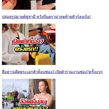
ปล่อยรูปมายด์คู่สามี หวังปั่นดราม่าสุดท้ายทัวร์ลงเก้อ!
ฮือฮา!อดีตพระเอกตัวท็อปช่อง3 เปิดตัวร่วมงานช่อง7ครั้งแรก