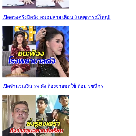
เปิดดวงครึ่งปีหลัง หมอปลาย เตือน 8 เหตุการณ์ใหญ่!
เปิดจำนวนเงิน รพ.ดัง ต้องจ่ายชดใช้ ต้อม รชนีกร