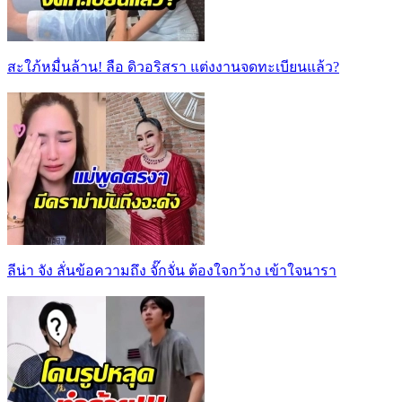
สะใภ้หมื่นล้าน! ลือ ดิวอริสรา แต่งงานจดทะเบียนแล้ว?
ลีน่า จัง ลั่นข้อความถึง จั๊กจั่น ต้องใจกว้าง เข้าใจนารา