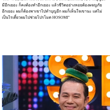
มีอีกเยอะ ก็คงต้องทำอีกเยอะ แล้วชีวิตอย่างหอยต้องผจญภัย
อีกเยอะ ผมก็ต้องพาเขาไปทำบุญอีก ผมก็เห็นใจเขานะ แต่ไม่
เป็นไรเดี๋ยวผมไปช่วยโปรโมต HOSOMI"