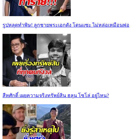
รูปหลุดทำพิษ! ลูกชายพระเอกดัง โดนเเซะ ไม่หล่อเหมือนพ่อ
สีหศักดิ์ เผยความจริงทรัพย์สิน ฮลุน โซโล่ อยู่ไหน?