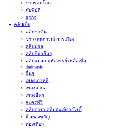
ข่าวรอบโลก
ภัยพิบัติ
ธุรกิจ
คลิปเด็ด
คลิปขำขัน
ข่าว เหตุการณ์ การเมือง
คลิปบอล
คลิปกีฬาอื่นๆ
คลิปแปลก มหัศจรรย์ เหลือเชื่อ
thaimusic
อื่นๆ
เพลงเกาหลี
เพลงสากล
เพลงอื่นๆ
ละครทีวี
คลิปดารา คลิปบันเทิงวาไรตี้
ผี สยองขวัญ
ท่องเที่ยว