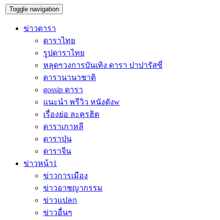
Toggle navigation
ข่าวดารา
ดาราไทย
รูปดาราไทย
หลุดๆวงการบันเทิง ดารา ปาปารัสซี่
ดารานานาชาติ
gossip ดารา
แนะนำ พรีวิว หนังดังw
เรื่องย่อ ละครฮิต
ดาราเกาหลี
ดาราปุ่น
ดาราจีน
ข่าวหน้า1
ข่าวการเมือง
ข่าวอาชญากรรม
ข่าวแปลก
ข่าวอื่นๆ