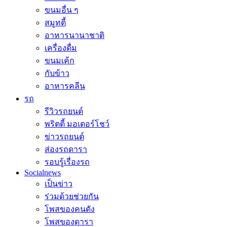
ขนมอื่น ๆ
สมูทตี้
อาหารนานาชาติ
เครื่องดื่ม
ขนมเค้ก
กับข้าว
อาหารคลีน
รถ
รีวิวรถยนต์
พริตตี้ มอเตอร์โชว์
ข่าวรถยนต์
ส่องรถดารา
รอบรู้เรื่องรถ
Socialnews
เป็นข่าว
ร่วมด้วยช่วยกัน
โพสของคนดัง
โพสของดารา