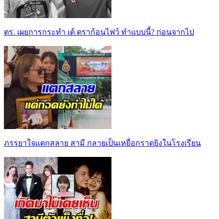
ตร. เผยการกระทำ เต้ ดราก้อนไฟว์ ทำแบบนี้? ก่อนจากไป
ภรรยาใจแตกสลาย สามี กลายเป็นเหยื่อกราดยิงในโรงเรียน