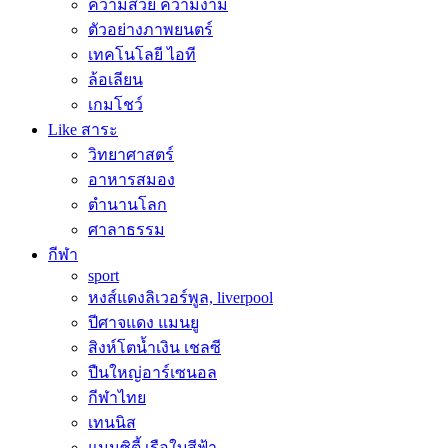
ความสวย ความงาม
ตัวอย่างภาพยนตร์
เทคโนโลยี ไอที
ล้อเลียน
เกมโชว์
Like สาระ
วิทยาศาสตร์
อาหารสมอง
ตำนานโลก
ศาลาธรรม
กีฬา
sport
หงส์แดงลิเวอร์พูล, liverpool
ปีศาจแดง แมนยู
สิงห์โตน้ำเงิน เชลซี
ปืนใหญ่อาร์เซนอล
กีฬาไทย
เทนนิส
แมนซิตี้ เรือใบสีฟ้า