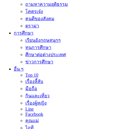
ถามหาความยุติธรรม
โคตรเจ๋ง
คนดีของสังคม
ดราม่า
การศึกษา
เรียนอังกฤษสนุกๆ
ทุนการศึกษา
ศึกษาต่อต่างประเทศ
ข่าวการศึกษา
อื่น ๆ
Top 10
เรื่องลี้ลับ
มือถือ
กินและเที่ยว
เรื่องผู้หญิง
Line
Facebook
คุณแม่
ไอที