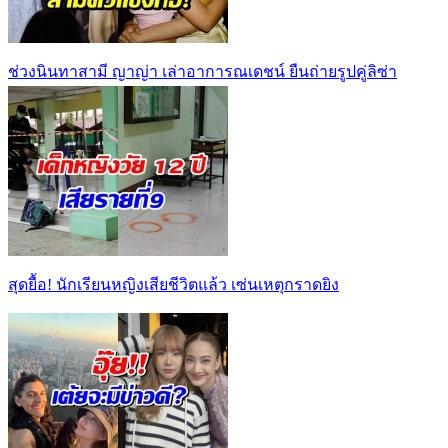
ช่วงนินทาสามี ญาญ่า เล่าอาการณเดชน์ ยืนถ่ายรูปคู่ลิซ่า
สุดยื้อ! นักเรียนหญิงเสียชีวิตแล้ว เซ่นเหตุกราดยิง