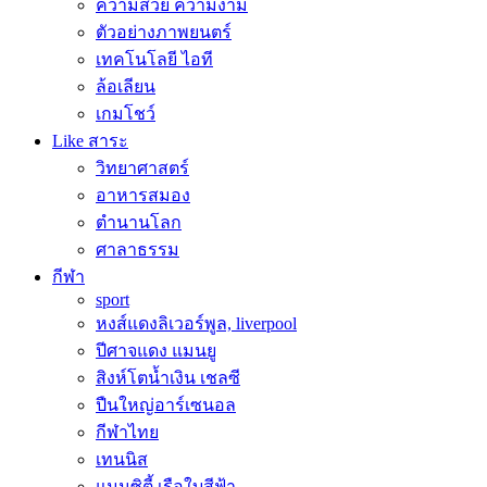
ความสวย ความงาม
ตัวอย่างภาพยนตร์
เทคโนโลยี ไอที
ล้อเลียน
เกมโชว์
Like สาระ
วิทยาศาสตร์
อาหารสมอง
ตำนานโลก
ศาลาธรรม
กีฬา
sport
หงส์แดงลิเวอร์พูล, liverpool
ปีศาจแดง แมนยู
สิงห์โตน้ำเงิน เชลซี
ปืนใหญ่อาร์เซนอล
กีฬาไทย
เทนนิส
แมนซิตี้ เรือใบสีฟ้า