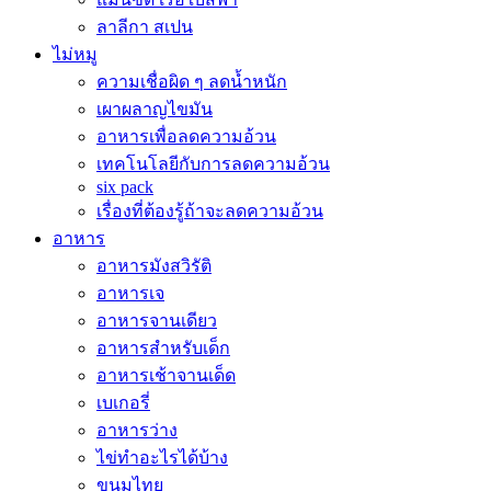
ลาลีกา สเปน
ไม่หมู
ความเชื่อผิด ๆ ลดน้ำหนัก
เผาผลาญไขมัน
อาหารเพื่อลดความอ้วน
เทคโนโลยีกับการลดความอ้วน
six pack
เรื่องที่ต้องรู้ถ้าจะลดความอ้วน
อาหาร
อาหารมังสวิรัติ
อาหารเจ
อาหารจานเดียว
อาหารสำหรับเด็ก
อาหารเช้าจานเด็ด
เบเกอรี่
อาหารว่าง
ไข่ทำอะไรได้บ้าง
ขนมไทย