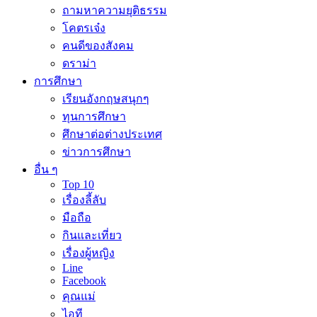
ถามหาความยุติธรรม
โคตรเจ๋ง
คนดีของสังคม
ดราม่า
การศึกษา
เรียนอังกฤษสนุกๆ
ทุนการศึกษา
ศึกษาต่อต่างประเทศ
ข่าวการศึกษา
อื่น ๆ
Top 10
เรื่องลี้ลับ
มือถือ
กินและเที่ยว
เรื่องผู้หญิง
Line
Facebook
คุณแม่
ไอที