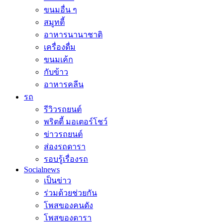
ขนมอื่น ๆ
สมูทตี้
อาหารนานาชาติ
เครื่องดื่ม
ขนมเค้ก
กับข้าว
อาหารคลีน
รถ
รีวิวรถยนต์
พริตตี้ มอเตอร์โชว์
ข่าวรถยนต์
ส่องรถดารา
รอบรู้เรื่องรถ
Socialnews
เป็นข่าว
ร่วมด้วยช่วยกัน
โพสของคนดัง
โพสของดารา