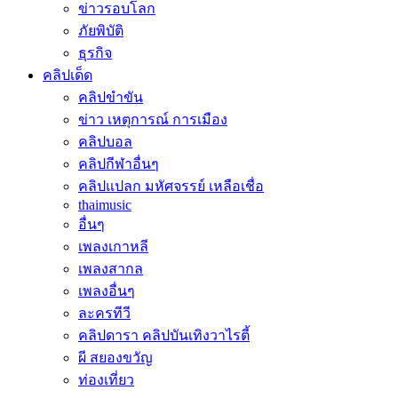
ข่าวรอบโลก
ภัยพิบัติ
ธุรกิจ
คลิปเด็ด
คลิปขำขัน
ข่าว เหตุการณ์ การเมือง
คลิปบอล
คลิปกีฬาอื่นๆ
คลิปแปลก มหัศจรรย์ เหลือเชื่อ
thaimusic
อื่นๆ
เพลงเกาหลี
เพลงสากล
เพลงอื่นๆ
ละครทีวี
คลิปดารา คลิปบันเทิงวาไรตี้
ผี สยองขวัญ
ท่องเที่ยว