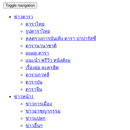
Toggle navigation
ข่าวดารา
ดาราไทย
รูปดาราไทย
หลุดๆวงการบันเทิง ดารา ปาปารัสซี่
ดารานานาชาติ
gossip ดารา
แนะนำ พรีวิว หนังดังw
เรื่องย่อ ละครฮิต
ดาราเกาหลี
ดาราปุ่น
ดาราจีน
ข่าวหน้า1
ข่าวการเมือง
ข่าวอาชญากรรม
ข่าวแปลก
ข่าวอื่นๆ