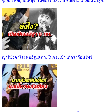
จุกอก! พ่อผู้ก่อเหตุร่ำไห้ขอโทษสังคม รับยังไม่ได้เจอหน้าลูก!
ญาติยังคาใจ! พบอิฐ10 กก. ในกระเป๋า เต้ดราก้อนไฟว์