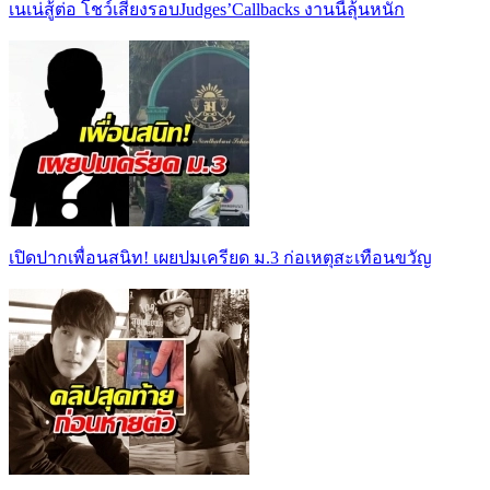
เนเน่สู้ต่อ โชว์เสียงรอบJudges’Callbacks งานนี้ลุ้นหนัก
เปิดปากเพื่อนสนิท! เผยปมเครียด ม.3 ก่อเหตุสะเทือนขวัญ