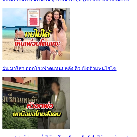
ฝน มาริสา ออกโรงฟาดแทน! หลัง ดิว เปิดตัวแฟนไฮโซ