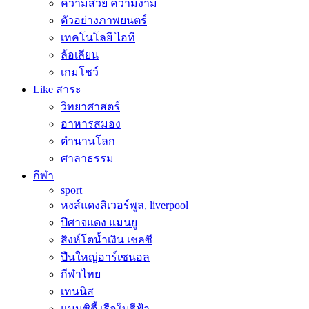
ความสวย ความงาม
ตัวอย่างภาพยนตร์
เทคโนโลยี ไอที
ล้อเลียน
เกมโชว์
Like สาระ
วิทยาศาสตร์
อาหารสมอง
ตำนานโลก
ศาลาธรรม
กีฬา
sport
หงส์แดงลิเวอร์พูล, liverpool
ปีศาจแดง แมนยู
สิงห์โตน้ำเงิน เชลซี
ปืนใหญ่อาร์เซนอล
กีฬาไทย
เทนนิส
แมนซิตี้ เรือใบสีฟ้า