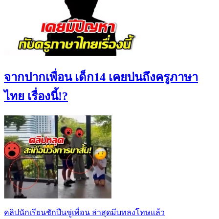
จากปากเพื่อน เด็ก14 เคยบ่นถึงครูภาษา
ไทย เรื่องนี้!?
คลิปนักเรียนชักปืนขู่เพื่อน ล่าสุดมีบทลงโทษแล้ว