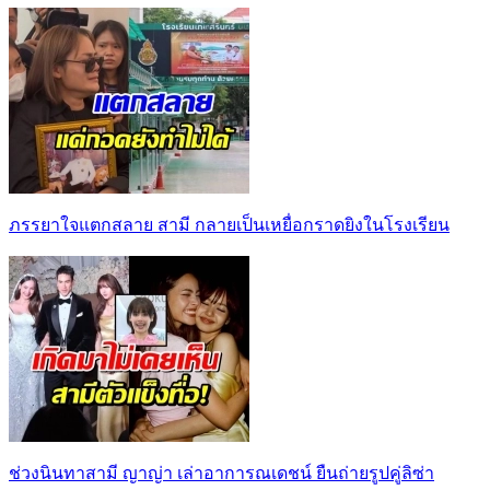
ภรรยาใจแตกสลาย สามี กลายเป็นเหยื่อกราดยิงในโรงเรียน
ช่วงนินทาสามี ญาญ่า เล่าอาการณเดชน์ ยืนถ่ายรูปคู่ลิซ่า