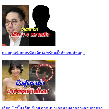
ดร.ตฤณห์ ถอดรหัส เด็ก14 พร้อมตั้งคำถามสำคัญ!
เกิดอะไรขึ้น เถียนซีเวย ถูกคนบางกลุ่มรุมด่ากลางลานจอดรถ