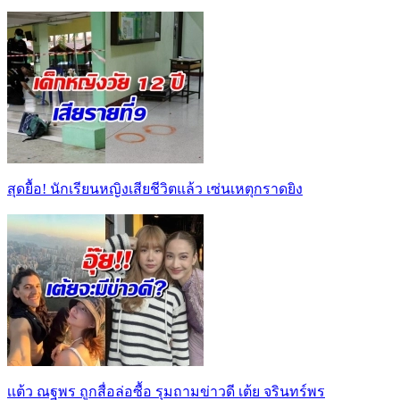
สุดยื้อ! นักเรียนหญิงเสียชีวิตแล้ว เซ่นเหตุกราดยิง
เเต้ว ณฐพร ถูกสื่อล่อซื้อ รุมถามข่าวดี เต้ย จรินทร์พร