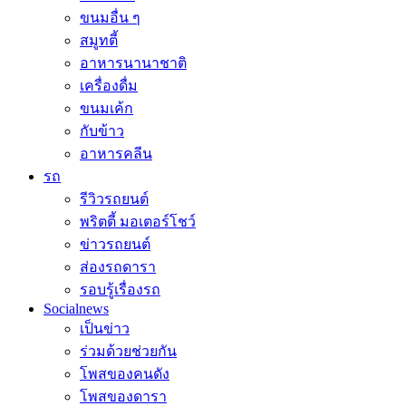
ขนมอื่น ๆ
สมูทตี้
อาหารนานาชาติ
เครื่องดื่ม
ขนมเค้ก
กับข้าว
อาหารคลีน
รถ
รีวิวรถยนต์
พริตตี้ มอเตอร์โชว์
ข่าวรถยนต์
ส่องรถดารา
รอบรู้เรื่องรถ
Socialnews
เป็นข่าว
ร่วมด้วยช่วยกัน
โพสของคนดัง
โพสของดารา