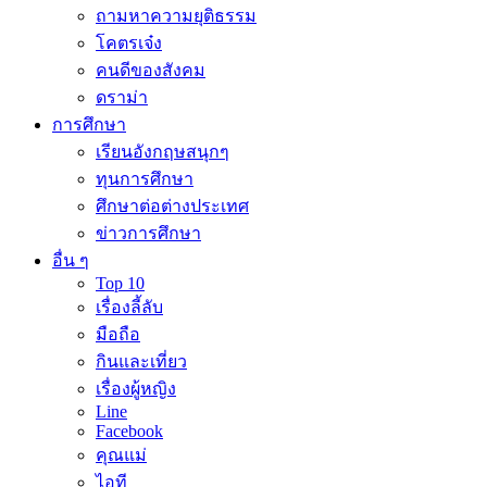
ถามหาความยุติธรรม
โคตรเจ๋ง
คนดีของสังคม
ดราม่า
การศึกษา
เรียนอังกฤษสนุกๆ
ทุนการศึกษา
ศึกษาต่อต่างประเทศ
ข่าวการศึกษา
อื่น ๆ
Top 10
เรื่องลี้ลับ
มือถือ
กินและเที่ยว
เรื่องผู้หญิง
Line
Facebook
คุณแม่
ไอที