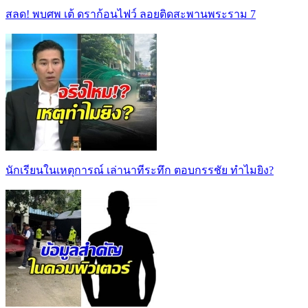
สลด! พบศพ เต้ ดราก้อนไฟว์ ลอยติดสะพานพระราม 7
นักเรียนในเหตุการณ์ เล่านาทีระทึก ตอบกรรชัย ทำไมยิง?