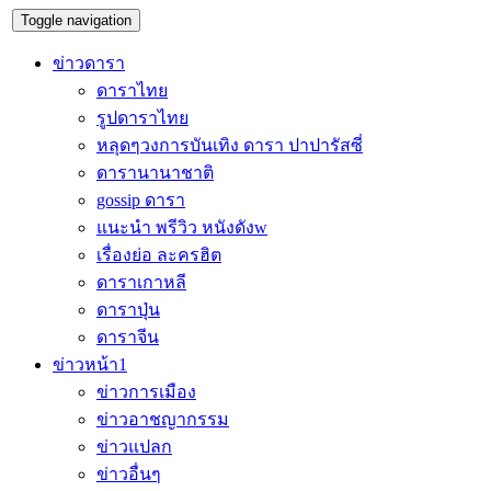
Toggle navigation
ข่าวดารา
ดาราไทย
รูปดาราไทย
หลุดๆวงการบันเทิง ดารา ปาปารัสซี่
ดารานานาชาติ
gossip ดารา
แนะนำ พรีวิว หนังดังw
เรื่องย่อ ละครฮิต
ดาราเกาหลี
ดาราปุ่น
ดาราจีน
ข่าวหน้า1
ข่าวการเมือง
ข่าวอาชญากรรม
ข่าวแปลก
ข่าวอื่นๆ