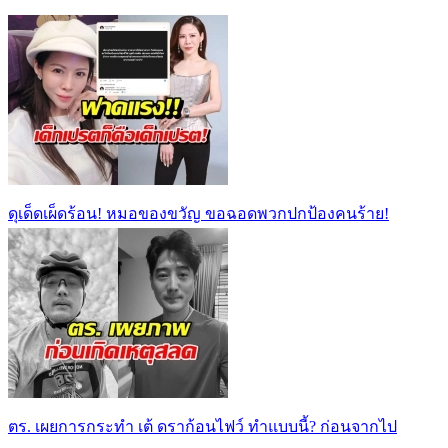
ดุเด็ดเผ็ดร้อน! หมอของขวัญ ขอฉอดพวกปกป้องคนร้าย!
ตร. เผยการกระทำ เต้ ดราก้อนไฟว์ ทำแบบนี้? ก่อนจากไป