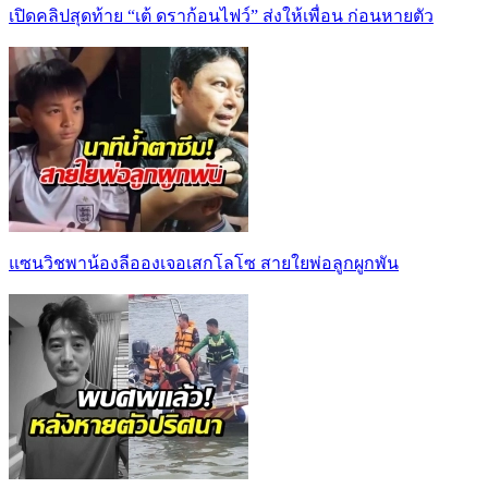
เปิดคลิปสุดท้าย “เต้ ดราก้อนไฟว์” ส่งให้เพื่อน ก่อนหายตัว
แซนวิชพาน้องลีอองเจอเสกโลโซ สายใยพ่อลูกผูกพัน