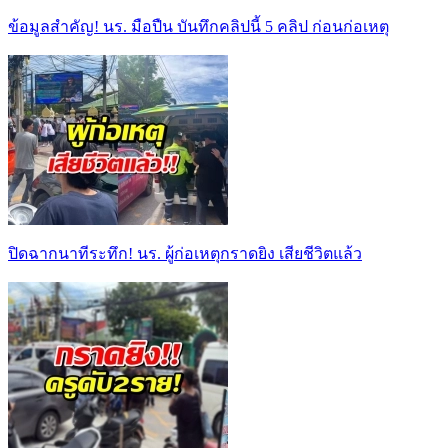
ข้อมูลสำคัญ! นร. มือปืน บันทึกคลิปนี้ 5 คลิป ก่อนก่อเหตุ
ปิดฉากนาทีระทึก! นร. ผู้ก่อเหตุกราดยิง เสียชีวิตแล้ว