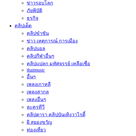
ข่าวรอบโลก
ภัยพิบัติ
ธุรกิจ
คลิปเด็ด
คลิปขำขัน
ข่าว เหตุการณ์ การเมือง
คลิปบอล
คลิปกีฬาอื่นๆ
คลิปแปลก มหัศจรรย์ เหลือเชื่อ
thaimusic
อื่นๆ
เพลงเกาหลี
เพลงสากล
เพลงอื่นๆ
ละครทีวี
คลิปดารา คลิปบันเทิงวาไรตี้
ผี สยองขวัญ
ท่องเที่ยว