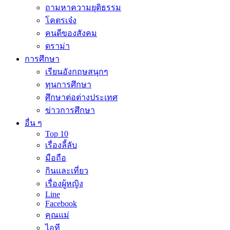
ถามหาความยุติธรรม
โคตรเจ๋ง
คนดีของสังคม
ดราม่า
การศึกษา
เรียนอังกฤษสนุกๆ
ทุนการศึกษา
ศึกษาต่อต่างประเทศ
ข่าวการศึกษา
อื่น ๆ
Top 10
เรื่องลี้ลับ
มือถือ
กินและเที่ยว
เรื่องผู้หญิง
Line
Facebook
คุณแม่
ไอที