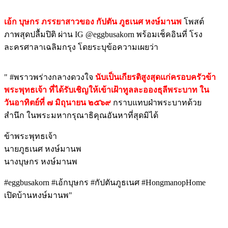
เอ้ก บุษกร ภรรยาสาวของ กัปตัน ภูธเนศ หงษ์มานพ
โพสต์
ภาพสุดปลื้มปิติ ผ่าน IG @eggbusakorn พร้อมเช็คอินที่ โรง
ละครศาลาเฉลิมกรุง โดยระบุข้อความเผยว่า
" #พราวพร่างกลางดวงใจ
นับเป็นเกียรติสูงสุดแก่ครอบครัวข้า
พระพุทธเจ้า ที่ได้รับเชิญให้เข้าเฝ้าทูลละอองธุลีพระบาท ใน
วันอาทิตย์ที่ ๗ มิถุนายน ๒๕๖๙
กราบแทบฝ่าพระบาทด้วย
สำนึก ในพระมหากรุณาธิคุณอันหาที่สุดมิได้
ข้าพระพุทธเจ้า
นายภูธเนศ หงษ์มานพ
นางบุษกร หงษ์มานพ
#eggbusakorn #เอ้กบุษกร #กัปตันภูธเนศ #HongmanopHome
เปิดบ้านหงษ์มานพ"