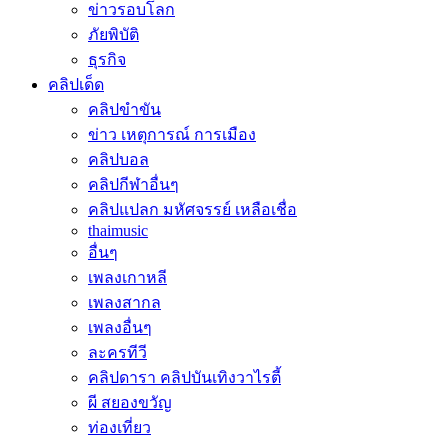
ข่าวรอบโลก
ภัยพิบัติ
ธุรกิจ
คลิปเด็ด
คลิปขำขัน
ข่าว เหตุการณ์ การเมือง
คลิปบอล
คลิปกีฬาอื่นๆ
คลิปแปลก มหัศจรรย์ เหลือเชื่อ
thaimusic
อื่นๆ
เพลงเกาหลี
เพลงสากล
เพลงอื่นๆ
ละครทีวี
คลิปดารา คลิปบันเทิงวาไรตี้
ผี สยองขวัญ
ท่องเที่ยว