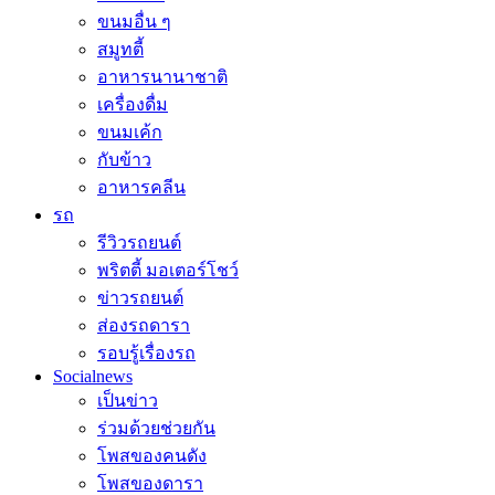
ขนมอื่น ๆ
สมูทตี้
อาหารนานาชาติ
เครื่องดื่ม
ขนมเค้ก
กับข้าว
อาหารคลีน
รถ
รีวิวรถยนต์
พริตตี้ มอเตอร์โชว์
ข่าวรถยนต์
ส่องรถดารา
รอบรู้เรื่องรถ
Socialnews
เป็นข่าว
ร่วมด้วยช่วยกัน
โพสของคนดัง
โพสของดารา