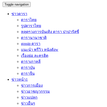
Toggle navigation
ข่าวดารา
ดาราไทย
รูปดาราไทย
หลุดๆวงการบันเทิง ดารา ปาปารัสซี่
ดารานานาชาติ
gossip ดารา
แนะนำ พรีวิว หนังดังw
เรื่องย่อ ละครฮิต
ดาราเกาหลี
ดาราปุ่น
ดาราจีน
ข่าวหน้า1
ข่าวการเมือง
ข่าวอาชญากรรม
ข่าวแปลก
ข่าวอื่นๆ