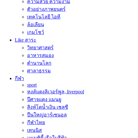
ความสวย ความงาม
ตัวอย่างภาพยนตร์
เทคโนโลยี ไอที
ล้อเลียน
เกมโชว์
Like สาระ
วิทยาศาสตร์
อาหารสมอง
ตำนานโลก
ศาลาธรรม
กีฬา
sport
หงส์แดงลิเวอร์พูล, liverpool
ปีศาจแดง แมนยู
สิงห์โตน้ำเงิน เชลซี
ปืนใหญ่อาร์เซนอล
กีฬาไทย
เทนนิส
แมนซิตี้ เรือใบสีฟ้า