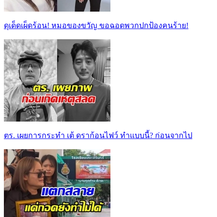
ดุเด็ดเผ็ดร้อน! หมอของขวัญ ขอฉอดพวกปกป้องคนร้าย!
ตร. เผยการกระทำ เต้ ดราก้อนไฟว์ ทำแบบนี้? ก่อนจากไป