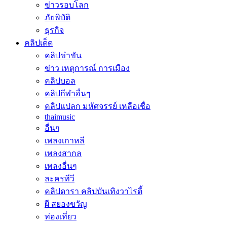
ข่าวรอบโลก
ภัยพิบัติ
ธุรกิจ
คลิปเด็ด
คลิปขำขัน
ข่าว เหตุการณ์ การเมือง
คลิปบอล
คลิปกีฬาอื่นๆ
คลิปแปลก มหัศจรรย์ เหลือเชื่อ
thaimusic
อื่นๆ
เพลงเกาหลี
เพลงสากล
เพลงอื่นๆ
ละครทีวี
คลิปดารา คลิปบันเทิงวาไรตี้
ผี สยองขวัญ
ท่องเที่ยว