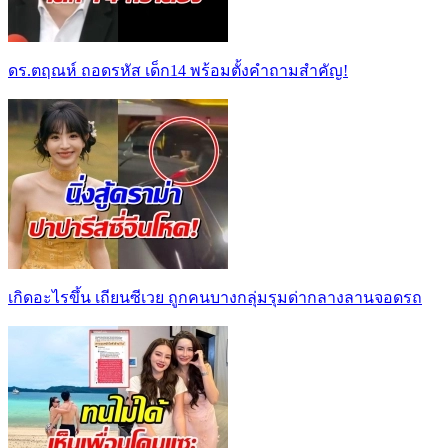
ดร.ตฤณห์ ถอดรหัส เด็ก14 พร้อมตั้งคำถามสำคัญ!
เกิดอะไรขึ้น เถียนซีเวย ถูกคนบางกลุ่มรุมด่ากลางลานจอดรถ