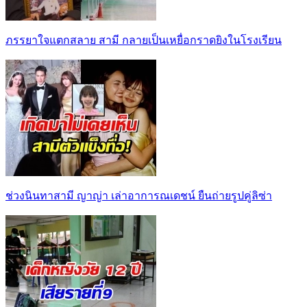
ภรรยาใจแตกสลาย สามี กลายเป็นเหยื่อกราดยิงในโรงเรียน
ช่วงนินทาสามี ญาญ่า เล่าอาการณเดชน์ ยืนถ่ายรูปคู่ลิซ่า