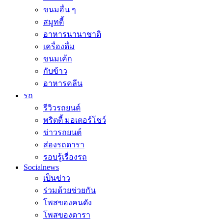
ขนมอื่น ๆ
สมูทตี้
อาหารนานาชาติ
เครื่องดื่ม
ขนมเค้ก
กับข้าว
อาหารคลีน
รถ
รีวิวรถยนต์
พริตตี้ มอเตอร์โชว์
ข่าวรถยนต์
ส่องรถดารา
รอบรู้เรื่องรถ
Socialnews
เป็นข่าว
ร่วมด้วยช่วยกัน
โพสของคนดัง
โพสของดารา