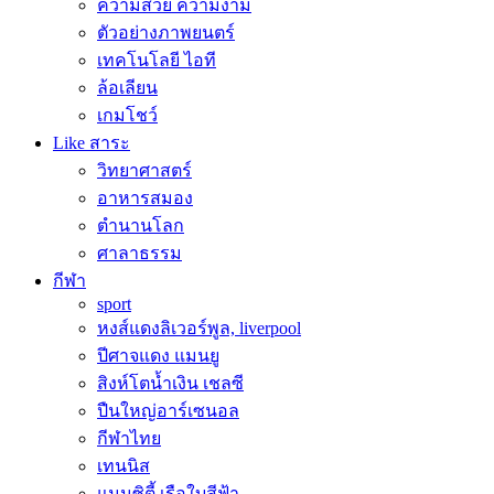
ความสวย ความงาม
ตัวอย่างภาพยนตร์
เทคโนโลยี ไอที
ล้อเลียน
เกมโชว์
Like สาระ
วิทยาศาสตร์
อาหารสมอง
ตำนานโลก
ศาลาธรรม
กีฬา
sport
หงส์แดงลิเวอร์พูล, liverpool
ปีศาจแดง แมนยู
สิงห์โตน้ำเงิน เชลซี
ปืนใหญ่อาร์เซนอล
กีฬาไทย
เทนนิส
แมนซิตี้ เรือใบสีฟ้า