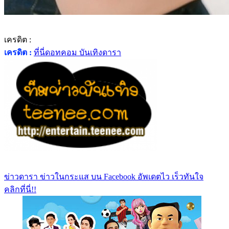
เครดิต :
เครดิต :
ที่นี่ดอทคอม บันเทิงดารา
ข่าวดารา ข่าวในกระแส บน Facebook อัพเดตไว เร็วทันใจ
คลิกที่นี่!!