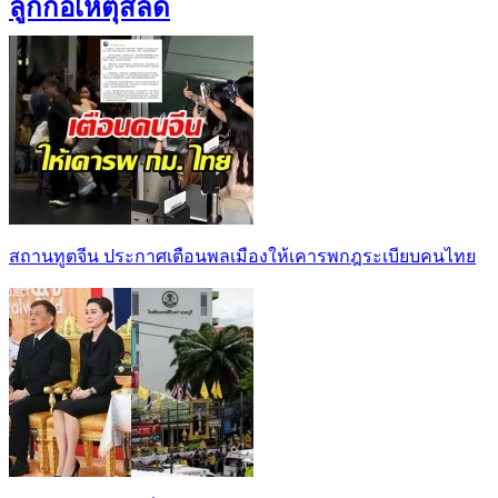
ลูกก่อเหตุสลด
สถานทูตจีน ประกาศเตือนพลเมืองให้เคารพกฎระเบียบคนไทย