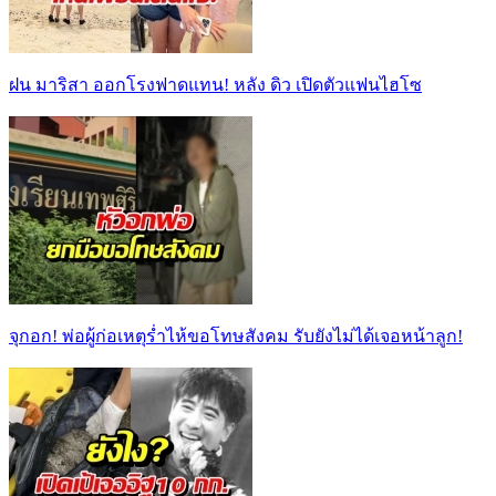
ฝน มาริสา ออกโรงฟาดแทน! หลัง ดิว เปิดตัวแฟนไฮโซ
จุกอก! พ่อผู้ก่อเหตุร่ำไห้ขอโทษสังคม รับยังไม่ได้เจอหน้าลูก!