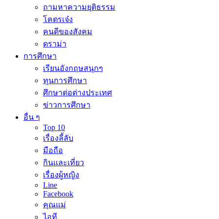
ถามหาความยุติธรรม
โคตรเจ๋ง
คนดีของสังคม
ดราม่า
การศึกษา
เรียนอังกฤษสนุกๆ
ทุนการศึกษา
ศึกษาต่อต่างประเทศ
ข่าวการศึกษา
อื่น ๆ
Top 10
เรื่องลี้ลับ
มือถือ
กินและเที่ยว
เรื่องผู้หญิง
Line
Facebook
คุณแม่
ไอที