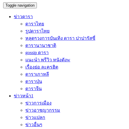
Toggle navigation
ข่าวดารา
ดาราไทย
รูปดาราไทย
หลุดๆวงการบันเทิง ดารา ปาปารัสซี่
ดารานานาชาติ
gossip ดารา
แนะนำ พรีวิว หนังดังw
เรื่องย่อ ละครฮิต
ดาราเกาหลี
ดาราปุ่น
ดาราจีน
ข่าวหน้า1
ข่าวการเมือง
ข่าวอาชญากรรม
ข่าวแปลก
ข่าวอื่นๆ