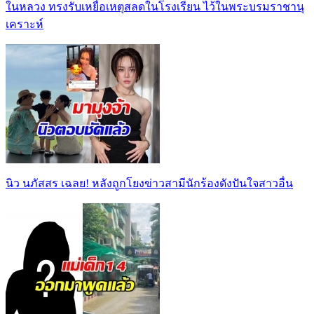
ในหลวง ทรงรับเหยื่อเหตุสลดในโรงเรียน ไว้ในพระบรมราชานุ
เคราะห์
นิว นภัสสร เฉลย! หลังถูกโยงข่าวสามีนักร้องดังปันใจสาวอื่น