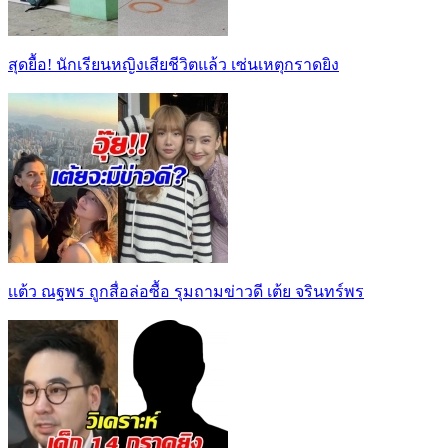
สุดยื้อ! นักเรียนหญิงเสียชีวิตแล้ว เซ่นเหตุกราดยิง
เเต้ว ณฐพร ถูกสื่อล่อซื้อ รุมถามข่าวดี เต้ย จรินทร์พร