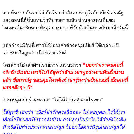
จากที่ทราบกันว่า โอ๋ ภัคจีรา กำลังคบหาดูใจกัย เบียร์ สรณัฐ
และตอนนี้ก็ขึ้นแท่นว่าที่บ่าวสาวแล้ว ทำหลายคนชื่นชม
โมเมนต์น่ารักของทั้งคู่อย่างมาก ที่จับมือเดินทางกันมาถึงวันนี้
แต่กว่าจะมีวันนี้ สาวโอ๋ย้อนเล่าช่วงหนุ่มเบียร์ ใช้เวลา 3 ปี
เอาชนะใจลูกสาวโอ๋ น้องแสนดี
โดยสาวโอ๋ เล่าผ่านรายการ แฉ บอกว่า
"บอกว่าเราคบคนนี้
จริงจัง มีแฟน เขาก็ไม่ได้พูดว่าห้าม เขาพูดว่าเขาเห็นตั้งนาน
แล้ว ชื่อสรณัฐ ชอบคุยโทรศัพท์ เขารู้นะว่าเป็นแบบนี้ เป็นคนนี้
แรกๆตึงๆ 3 ปี"
ด้านหนุ่มเบียร์ เผยต่อว่า "ไม่ได้ไปกดดันอะไรเขา"
โอ๋พูดชื่นชมว่า "เบียร์น่ารักตรงนี้แหละ ไม่เคยพูดอะไรให้เรา
เสียน้ำใจ บอกให้เรากลับบ้าน ถามลูกเป็นยังไง ให้กำลังใจเต็ม
ที่ หรือไปต่างประเทศพ่อแม่ลูก ก็บอกโอ๋ควรมีรูปพ่อแม่ลูกให้