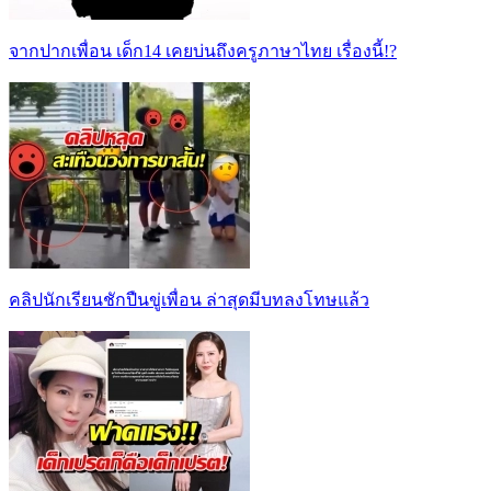
จากปากเพื่อน เด็ก14 เคยบ่นถึงครูภาษาไทย เรื่องนี้!?
คลิปนักเรียนชักปืนขู่เพื่อน ล่าสุดมีบทลงโทษแล้ว