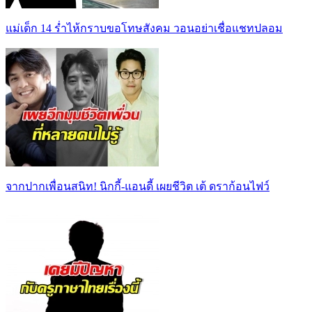
แม่เด็ก 14 ร่ำไห้กราบขอโทษสังคม วอนอย่าเชื่อแชทปลอม
จากปากเพื่อนสนิท! นิกกี้-แอนดี้ เผยชีวิต เต้ ดราก้อนไฟว์