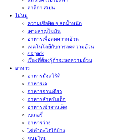
ลาลีกา สเปน
ไม่หมู
ความเชื่อผิด ๆ ลดน้ำหนัก
เผาผลาญไขมัน
อาหารเพื่อลดความอ้วน
เทคโนโลยีกับการลดความอ้วน
six pack
เรื่องที่ต้องรู้ถ้าจะลดความอ้วน
อาหาร
อาหารมังสวิรัติ
อาหารเจ
อาหารจานเดียว
อาหารสำหรับเด็ก
อาหารเช้าจานเด็ด
เบเกอรี่
อาหารว่าง
ไข่ทำอะไรได้บ้าง
ขนมไทย