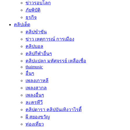
ข่าวรอบโลก
ภัยพิบัติ
ธุรกิจ
คลิปเด็ด
คลิปขำขัน
ข่าว เหตุการณ์ การเมือง
คลิปบอล
คลิปกีฬาอื่นๆ
คลิปแปลก มหัศจรรย์ เหลือเชื่อ
thaimusic
อื่นๆ
เพลงเกาหลี
เพลงสากล
เพลงอื่นๆ
ละครทีวี
คลิปดารา คลิปบันเทิงวาไรตี้
ผี สยองขวัญ
ท่องเที่ยว