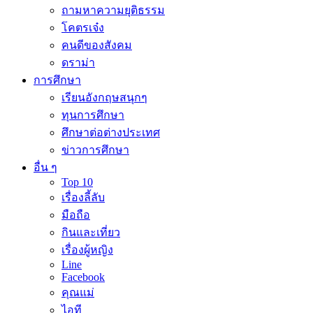
ถามหาความยุติธรรม
โคตรเจ๋ง
คนดีของสังคม
ดราม่า
การศึกษา
เรียนอังกฤษสนุกๆ
ทุนการศึกษา
ศึกษาต่อต่างประเทศ
ข่าวการศึกษา
อื่น ๆ
Top 10
เรื่องลี้ลับ
มือถือ
กินและเที่ยว
เรื่องผู้หญิง
Line
Facebook
คุณแม่
ไอที