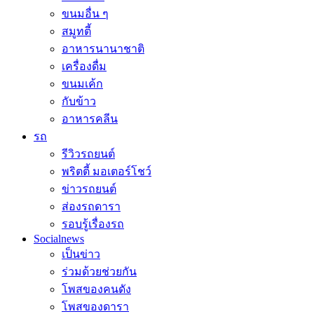
ขนมอื่น ๆ
สมูทตี้
อาหารนานาชาติ
เครื่องดื่ม
ขนมเค้ก
กับข้าว
อาหารคลีน
รถ
รีวิวรถยนต์
พริตตี้ มอเตอร์โชว์
ข่าวรถยนต์
ส่องรถดารา
รอบรู้เรื่องรถ
Socialnews
เป็นข่าว
ร่วมด้วยช่วยกัน
โพสของคนดัง
โพสของดารา