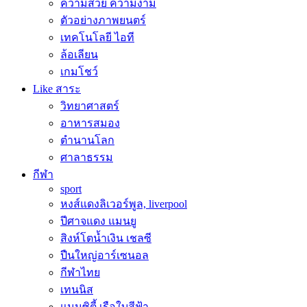
ความสวย ความงาม
ตัวอย่างภาพยนตร์
เทคโนโลยี ไอที
ล้อเลียน
เกมโชว์
Like สาระ
วิทยาศาสตร์
อาหารสมอง
ตำนานโลก
ศาลาธรรม
กีฬา
sport
หงส์แดงลิเวอร์พูล, liverpool
ปีศาจแดง แมนยู
สิงห์โตน้ำเงิน เชลซี
ปืนใหญ่อาร์เซนอล
กีฬาไทย
เทนนิส
แมนซิตี้ เรือใบสีฟ้า