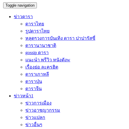
Toggle navigation
ข่าวดารา
ดาราไทย
รูปดาราไทย
หลุดๆวงการบันเทิง ดารา ปาปารัสซี่
ดารานานาชาติ
gossip ดารา
แนะนำ พรีวิว หนังดังw
เรื่องย่อ ละครฮิต
ดาราเกาหลี
ดาราปุ่น
ดาราจีน
ข่าวหน้า1
ข่าวการเมือง
ข่าวอาชญากรรม
ข่าวแปลก
ข่าวอื่นๆ